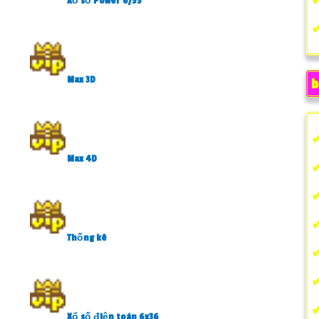
Xổ số Power 6/55
Max 3D
b
Max 4D
Thống kê
Xổ số điện toán 6x36