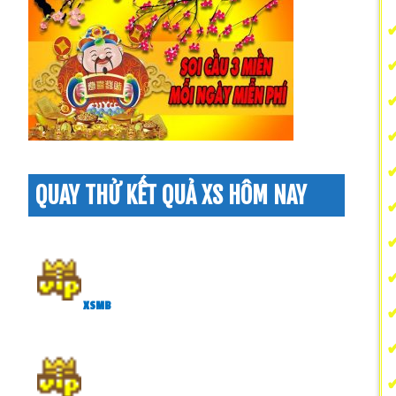
QUAY THỬ KẾT QUẢ XS HÔM NAY
XSMB