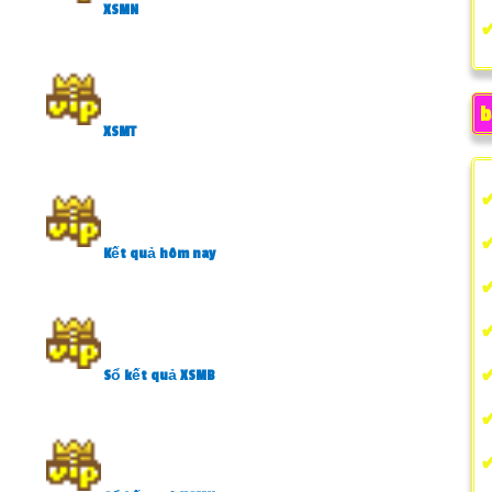
XSMN
b
XSMT
Kết quả hôm nay
Sổ kết quả XSMB