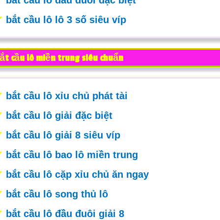
✔
bắt cầu lô lô 3 số siêu víp
ắt cầu lô miền trung siêu chuẩn
✔
bắt cầu lô xỉu chủ phát tài
✔
bắt cầu lô giải đặc biệt
✔
bắt cầu lô giải 8 siêu víp
✔
bắt cầu lô bao lô miền trung
✔
bắt cầu lô cặp xỉu chủ ăn ngay
✔
bắt cầu lô song thủ lô
✔
bắt cầu lô đầu đuôi giải 8