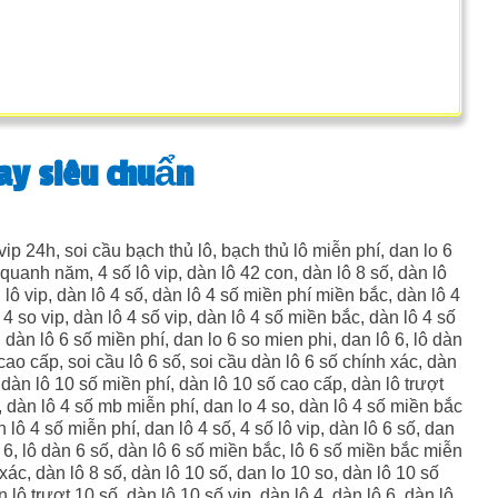
nay siêu chuẩn
vip 24h, soi cầu bạch thủ lô, bạch thủ lô miễn phí, dan lo 6
 quanh năm, 4 số lô vip, dàn lô 42 con, dàn lô 8 số, dàn lô
ô vip, dàn lô 4 số, dàn lô 4 số miền phí miền bắc, dàn lô 4
4 so vip, dàn lô 4 số vip, dàn lô 4 số miền bắc, dàn lô 4 số
6, dàn lô 6 số miền phí, dan lo 6 so mien phi, dan lô 6, lô dàn
cao cấp, soi cầu lô 6 số, soi cầu dàn lô 6 số chính xác, dàn
, dàn lô 10 số miền phí, dàn lô 10 số cao cấp, dàn lô trượt
, dàn lô 4 số mb miễn phí, dan lo 4 so, dàn lô 4 số miền bắc
 lô 4 số miễn phí, dan lô 4 số, 4 số lô vip, dàn lô 6 số, dan
ô 6, lô dàn 6 số, dàn lô 6 số miền bắc, lô 6 số miền bắc miễn
 xác, dàn lô 8 số, dàn lô 10 số, dan lo 10 so, dàn lô 10 số
lô trượt 10 số, dàn lô 10 số vip, dàn lô 4, dàn lô 6, dàn lô