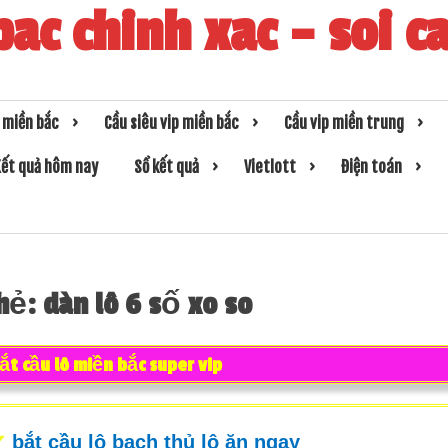
bac chinh xac – soi 
 miền bắc
Cầu siêu vip miền bắc
Cầu vip miền trung
ết quả hôm nay
Sổ kết quả
Vietlott
Điện toán
hẻ:
dàn lô 6 số xo so
ắt cầu lô miền bắc super vip
✔
bắt cầu lô bạch thủ lô ăn ngay