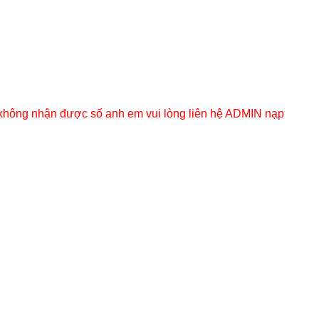
à không nhận được số anh em vui lòng liên hệ ADMIN nạp