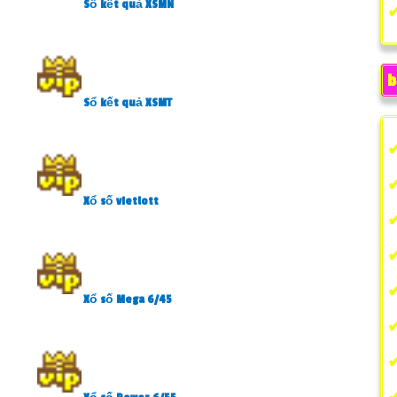
Sổ kết quả XSMN
b
Sổ kết quả XSMT
Xổ số vietlott
Xổ số Mega 6/45