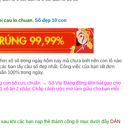
i cau lo chuan.
Số đẹp 10 con
chơi xổ số trong ngày hôm nay mà chưa biết nên con lô nào
 các bạn lấy cầu số đẹp nhất. Công việc của bạn rất đơn
huẩn 100% trong ngày.
ng con số cực chuẩn. → Số Vip Đáng đồng tiền bát gạo cho
h 1 số ăn 2 nháy. Chắp cánh ước mơ làm giàu cho bạn mỗi
, sau khi các bạn nạp thẻ thành công ở mục dưới đây
DÀN