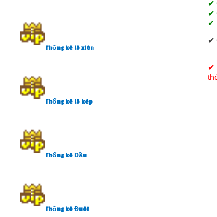
✔ 
✔ 
✔ 
✔ 
Thống kê lô xiên
✔ 
th
Thống kê lô kép
Thống kê Đầu
Thống kê Đuôi