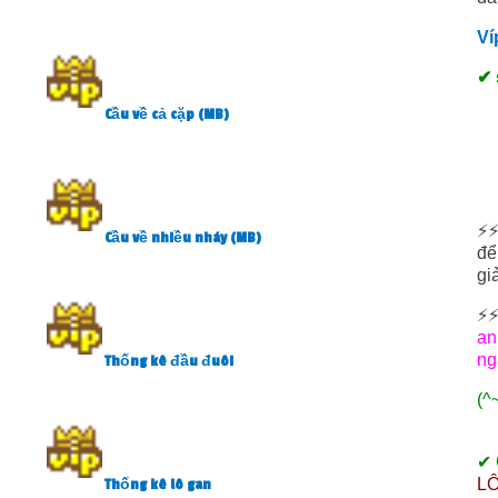
Ví
✔ 
Cầu về cả cặp (MB)
⚡️
Cầu về nhiều nháy (MB)
để
gi
⚡️⚡
an
ng
Thống kê đầu đuôi
(^
✔ 
LÔ
Thống kê lô gan