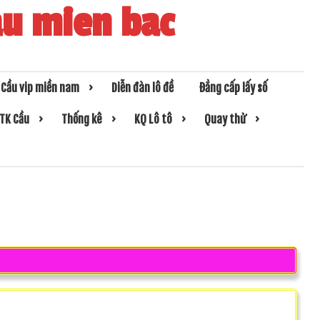
cau mien bac
Cầu vip miền nam
Diễn đàn lô đề
Đẳng cấp lấy số
TK Cầu
Thống kê
KQ Lô tô
Quay thử