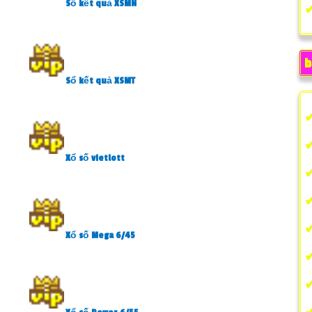
Sổ kết quả XSMN
b
Sổ kết quả XSMT
Xổ số vietlott
Xổ số Mega 6/45