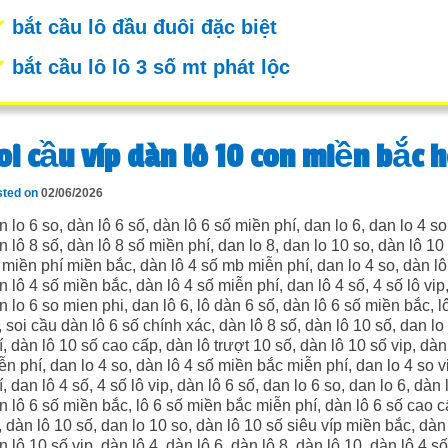
✔
bắt cầu lô đầu đuôi đặc biệt
✔
bắt cầu lô lô 3 số mt phát lộc
oi cầu víp dàn lô 10 con miền bắc
sted on
02/06/2026
n lo 6 so, dàn lô 6 số, dàn lô 6 số miền phí, dan lo 6, dan lo 4 so
n lô 8 số, dàn lô 8 số miền phí, dan lo 8, dan lo 10 so, dàn lô 10
 miền phí miền bắc, dàn lô 4 số mb miễn phí, dan lo 4 so, dàn lô 
n lô 4 số miền bắc, dàn lô 4 số miễn phí, dan lô 4 số, 4 số lô vip,
n lo 6 so mien phi, dan lô 6, lô dàn 6 số, dàn lô 6 số miền bắc, 
, soi cầu dàn lô 6 số chính xác, dàn lô 8 số, dàn lô 10 số, dan l
í, dàn lô 10 số cao cấp, dàn lô trượt 10 số, dàn lô 10 số vip, dà
ễn phí, dan lo 4 so, dàn lô 4 số miền bắc miễn phí, dan lo 4 so v
í, dan lô 4 số, 4 số lô vip, dàn lô 6 số, dan lo 6 so, dan lo 6, dàn
n lô 6 số miền bắc, lô 6 số miền bắc miễn phí, dàn lô 6 số cao cấ
, dàn lô 10 số, dan lo 10 so, dàn lô 10 số siêu víp miền bắc, dàn
n lô 10 số vip, dàn lô 4, dàn lô 6, dàn lô 8, dàn lô 10, dàn lô 4 số