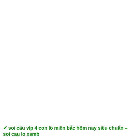
✔
soi cầu víp 4 con lô miền bắc hôm nay siêu chuẩn –
soi cau lo xsmb