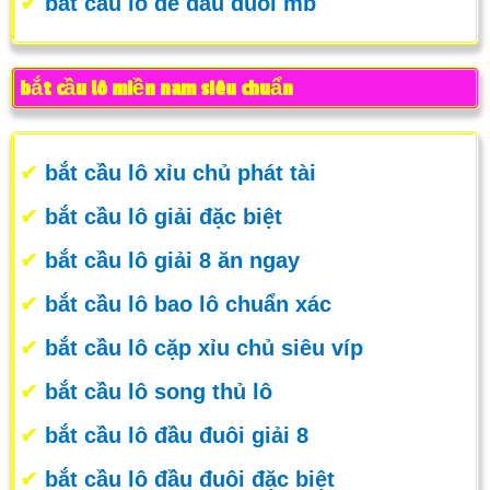
✔
bắt cầu lô đề đầu đuôi mb
bắt cầu lô miền nam siêu chuẩn
✔
bắt cầu lô xỉu chủ phát tài
✔
bắt cầu lô giải đặc biệt
✔
bắt cầu lô giải 8 ăn ngay
✔
bắt cầu lô bao lô chuẩn xác
✔
bắt cầu lô cặp xỉu chủ siêu víp
✔
bắt cầu lô song thủ lô
✔
bắt cầu lô đầu đuôi giải 8
✔
bắt cầu lô đầu đuôi đặc biệt