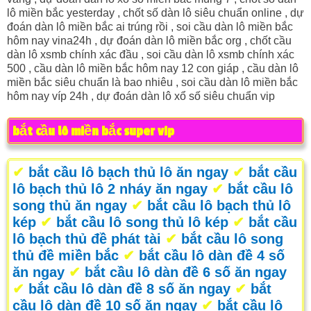
lô miền bắc yesterday , chốt số dàn lô siêu chuẩn online , dự
đoán dàn lô miền bắc ai trúng rồi , soi cầu dàn lô miền bắc
hôm nay vina24h , dự đoán dàn lô miền bắc org , chốt cầu
dàn lô xsmb chính xác đầu , soi cầu dàn lô xsmb chính xác
500 , cầu dàn lô miền bắc hôm nay 12 con giáp , cầu dàn lô
miền bắc siêu chuẩn là bao nhiêu , soi cầu dàn lô miền bắc
hôm nay víp 24h , dự đoán dàn lô xổ số siêu chuẩn vip
bắt cầu lô miền bắc super vip
✔
bắt cầu lô bạch thủ lô ăn ngay
✔
bắt cầu
lô bạch thủ lô 2 nháy ăn ngay
✔
bắt cầu lô
song thủ ăn ngay
✔
bắt cầu lô bạch thủ lô
kép
✔
bắt cầu lô song thủ lô kép
✔
bắt cầu
lô bạch thủ đề phát tài
✔
bắt cầu lô song
thủ đề miền bắc
✔
bắt cầu lô dàn đề 4 số
ăn ngay
✔
bắt cầu lô dàn đề 6 số ăn ngay
✔
bắt cầu lô dàn đề 8 số ăn ngay
✔
bắt
cầu lô dàn đề 10 số ăn ngay
✔
bắt cầu lô