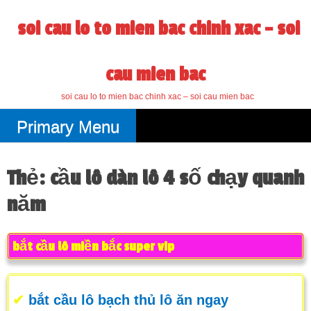
Skip
to
soi cau lo to mien bac chinh xac – soi
content
cau mien bac
soi cau lo to mien bac chinh xac – soi cau mien bac
Primary Menu
Thẻ:
cầu lô dàn lô 4 số chạy quanh
năm
bắt cầu lô miền bắc super vip
✔
bắt cầu lô bạch thủ lô ăn ngay