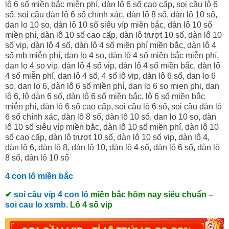
lô 6 số miền bắc miễn phí, dàn lô 6 số cao cấp, soi cầu lô 6
số, soi cầu dàn lô 6 số chính xác, dàn lô 8 số, dàn lô 10 số,
dan lo 10 so, dàn lô 10 số siêu víp miền bắc, dàn lô 10 số
miền phí, dàn lô 10 số cao cấp, dàn lô trượt 10 số, dàn lô 10
số vip, dàn lô 4 số, dàn lô 4 số miền phí miền bắc, dàn lô 4
số mb miễn phí, dan lo 4 so, dàn lô 4 số miền bắc miễn phí,
dan lo 4 so vip, dàn lô 4 số vip, dàn lô 4 số miền bắc, dàn lô
4 số miễn phí, dan lô 4 số, 4 số lô vip, dàn lô 6 số, dan lo 6
so, dan lo 6, dàn lô 6 số miền phí, dan lo 6 so mien phi, dan
lô 6, lô dàn 6 số, dàn lô 6 số miền bắc, lô 6 số miền bắc
miễn phí, dàn lô 6 số cao cấp, soi cầu lô 6 số, soi cầu dàn lô
6 số chính xác, dàn lô 8 số, dàn lô 10 số, dan lo 10 so, dàn
lô 10 số siêu víp miền bắc, dàn lô 10 số miền phí, dàn lô 10
số cao cấp, dàn lô trượt 10 số, dàn lô 10 số vip, dàn lô 4,
dàn lô 6, dàn lô 8, dàn lô 10, dàn lô 4 số, dàn lô 6 số, dàn lô
8 số, dàn lô 10 số
4 con lô miền bắc
✔
soi cầu víp 4 con lô
miền bắc hôm nay siêu chuẩn –
soi cau lo xsmb
. Lô 4 số vip