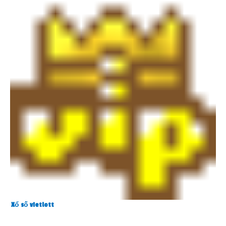
Xổ số vietlott