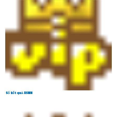
Sổ kết quả XSMN