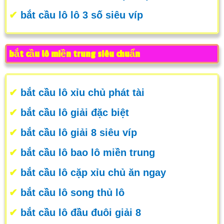
✔
bắt cầu lô lô 3 số siêu víp
bắt cầu lô miền trung siêu chuẩn
✔
bắt cầu lô xỉu chủ phát tài
✔
bắt cầu lô giải đặc biệt
✔
bắt cầu lô giải 8 siêu víp
✔
bắt cầu lô bao lô miền trung
✔
bắt cầu lô cặp xỉu chủ ăn ngay
✔
bắt cầu lô song thủ lô
✔
bắt cầu lô đầu đuôi giải 8