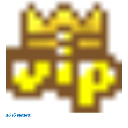
Xổ số vietlott