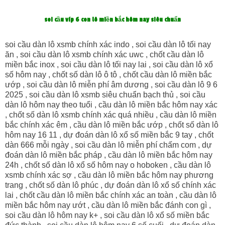
soi cầu víp 6 con lô miền bắc hôm nay siêu chuẩn
soi cầu dàn lô xsmb chính xác indo , soi cầu dàn lô tối nay
ăn , soi cầu dàn lô xsmb chính xác uwc , chốt cầu dàn lô
miền bắc inox , soi cầu dàn lô tối nay lai , soi cầu dàn lô xổ
số hôm nay , chốt số dàn lô ô tô , chốt cầu dàn lô miền bắc
ướp , soi cầu dàn lô miễn phí âm dương , soi cầu dàn lô 9 6
2025 , soi cầu dàn lô xsmb siêu chuẩn bạch thủ , soi cầu
dàn lô hôm nay theo tuổi , cầu dàn lô miền bắc hôm nay xác
, chốt số dàn lô xsmb chính xác quá nhiều , cầu dàn lô miền
bắc chính xác êm , cầu dàn lô miền bắc ướp , chốt số dàn lô
hôm nay 16 11 , dự đoán dàn lô xổ số miền bắc 9 tay , chốt
dàn 666 mỗi ngày , soi cầu dàn lô miễn phí chấm com , dự
đoán dàn lô miền bắc pháp , cầu dàn lô miền bắc hôm nay
24h , chốt số dàn lô xổ số hôm nay o hoboken , cầu dàn lô
xsmb chính xác sợ , cầu dàn lô miền bắc hôm nay phương
trang , chốt số dàn lô phúc , dự đoán dàn lô xổ số chính xác
lai , chốt cầu dàn lô miền bắc chính xác an toàn , cầu dàn lô
miền bắc hôm nay ướt , cầu dàn lô miền bắc đánh con gì ,
soi cầu dàn lô hôm nay k+ , soi cầu dàn lô xổ số miền bắc