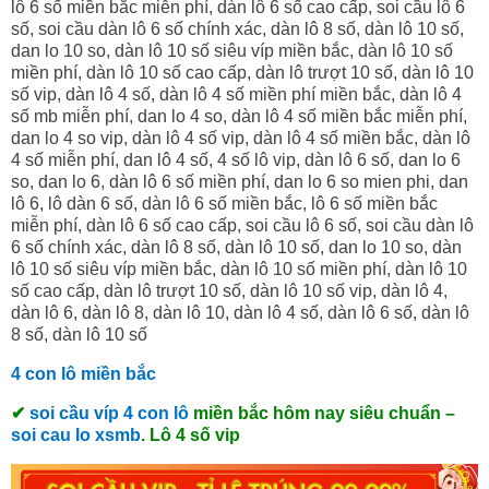
lô 6 số miền bắc miễn phí, dàn lô 6 số cao cấp, soi cầu lô 6
số, soi cầu dàn lô 6 số chính xác, dàn lô 8 số, dàn lô 10 số,
dan lo 10 so, dàn lô 10 số siêu víp miền bắc, dàn lô 10 số
miền phí, dàn lô 10 số cao cấp, dàn lô trượt 10 số, dàn lô 10
số vip, dàn lô 4 số, dàn lô 4 số miền phí miền bắc, dàn lô 4
số mb miễn phí, dan lo 4 so, dàn lô 4 số miền bắc miễn phí,
dan lo 4 so vip, dàn lô 4 số vip, dàn lô 4 số miền bắc, dàn lô
4 số miễn phí, dan lô 4 số, 4 số lô vip, dàn lô 6 số, dan lo 6
so, dan lo 6, dàn lô 6 số miền phí, dan lo 6 so mien phi, dan
lô 6, lô dàn 6 số, dàn lô 6 số miền bắc, lô 6 số miền bắc
miễn phí, dàn lô 6 số cao cấp, soi cầu lô 6 số, soi cầu dàn lô
6 số chính xác, dàn lô 8 số, dàn lô 10 số, dan lo 10 so, dàn
lô 10 số siêu víp miền bắc, dàn lô 10 số miền phí, dàn lô 10
số cao cấp, dàn lô trượt 10 số, dàn lô 10 số vip, dàn lô 4,
dàn lô 6, dàn lô 8, dàn lô 10, dàn lô 4 số, dàn lô 6 số, dàn lô
8 số, dàn lô 10 số
4 con lô miền bắc
✔
soi cầu víp 4 con lô
miền bắc hôm nay siêu chuẩn –
soi cau lo xsmb
. Lô 4 số vip