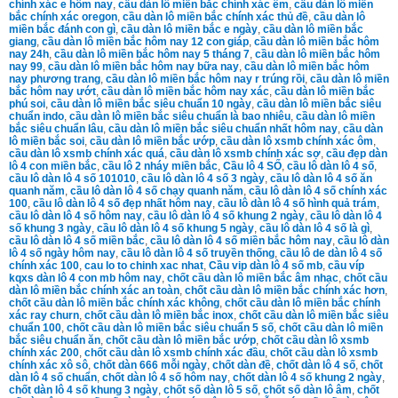
chính xác e hôm nay
,
cầu dàn lô miền bắc chính xác êm
,
cầu dàn lô miền
bắc chính xác oregon
,
cầu dàn lô miền bắc chính xác thủ đề
,
cầu dàn lô
miền bắc đánh con gì
,
cầu dàn lô miền bắc e ngày
,
cầu dàn lô miền bắc
giang
,
cầu dàn lô miền bắc hôm nay 12 con giáp
,
cầu dàn lô miền bắc hôm
nay 24h
,
cầu dàn lô miền bắc hôm nay 5 tháng 7
,
cầu dàn lô miền bắc hôm
nay 99
,
cầu dàn lô miền bắc hôm nay bữa nay
,
cầu dàn lô miền bắc hôm
nay phương trang
,
cầu dàn lô miền bắc hôm nay r trúng rồi
,
cầu dàn lô miền
bắc hôm nay ướt
,
cầu dàn lô miền bắc hôm nay xác
,
cầu dàn lô miền bắc
phú soi
,
cầu dàn lô miền bắc siêu chuẩn 10 ngày
,
cầu dàn lô miền bắc siêu
chuẩn indo
,
cầu dàn lô miền bắc siêu chuẩn là bao nhiêu
,
cầu dàn lô miền
bắc siêu chuẩn lâu
,
cầu dàn lô miền bắc siêu chuẩn nhất hôm nay
,
cầu dàn
lô miền bắc soi
,
cầu dàn lô miền bắc ướp
,
cầu dàn lô xsmb chính xác ôm
,
cầu dàn lô xsmb chính xác quá
,
cầu dàn lô xsmb chính xác sợ
,
cầu đẹp dàn
lô 4 con miền bắc
,
cầu lô 2 nháy miền bắc
,
Cầu lô 4 SỐ
,
cầu lô dàn lô 4 số
,
cầu lô dàn lô 4 số 101010
,
cầu lô dàn lô 4 số 3 ngày
,
cầu lô dàn lô 4 số ăn
quanh năm
,
cầu lô dàn lô 4 số chạy quanh năm
,
cầu lô dàn lô 4 số chính xác
100
,
cầu lô dàn lô 4 số đẹp nhất hôm nay
,
cầu lô dàn lô 4 số hình quả trám
,
cầu lô dàn lô 4 số hôm nay
,
cầu lô dàn lô 4 số khung 2 ngày
,
cầu lô dàn lô 4
số khung 3 ngày
,
cầu lô dàn lô 4 số khung 5 ngày
,
cầu lô dàn lô 4 số là gì
,
cầu lô dàn lô 4 số miền bắc
,
cầu lô dàn lô 4 số miền bắc hôm nay
,
cầu lô dàn
lô 4 số ngày hôm nay
,
cầu lô dàn lô 4 số truyền thống
,
cầu lô de dàn lô 4 số
chính xác 100
,
cau lo to chinh xac nhat
,
Cầu vip dàn lô 4 số mb
,
cầu víp
kqxs dàn lô 4 con mb hôm nay
,
chốt cầu dàn lô miền bắc âm nhạc
,
chốt cầu
dàn lô miền bắc chính xác an toàn
,
chốt cầu dàn lô miền bắc chính xác hơn
,
chốt cầu dàn lô miền bắc chính xác không
,
chốt cầu dàn lô miền bắc chính
xác ray churn
,
chốt cầu dàn lô miền bắc inox
,
chốt cầu dàn lô miền bắc siêu
chuẩn 100
,
chốt cầu dàn lô miền bắc siêu chuẩn 5 số
,
chốt cầu dàn lô miền
bắc siêu chuẩn ăn
,
chốt cầu dàn lô miền bắc ướp
,
chốt cầu dàn lô xsmb
chính xác 200
,
chốt cầu dàn lô xsmb chính xác đầu
,
chốt cầu dàn lô xsmb
chính xác xô sô
,
chốt dàn 666 mỗi ngày
,
chốt dàn đề
,
chốt dàn lô 4 số
,
chốt
dàn lô 4 số chuẩn
,
chốt dàn lô 4 số hôm nay
,
chốt dàn lô 4 số khung 2 ngày
,
chốt dàn lô 4 số khung 3 ngày
,
chốt số dàn lô 5 số
,
chốt số dàn lô âm
,
chốt