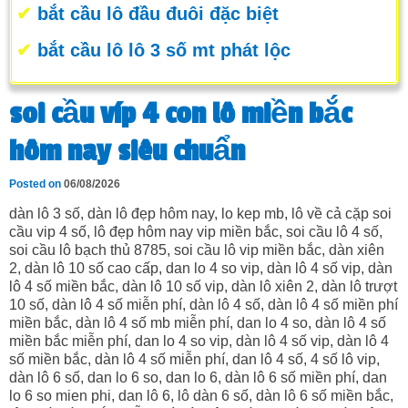
✔
bắt cầu lô đầu đuôi đặc biệt
✔
bắt cầu lô lô 3 số mt phát lộc
soi cầu víp 4 con lô miền bắc
hôm nay siêu chuẩn
Posted on
06/08/2026
dàn lô 3 số, dàn lô đẹp hôm nay, lo kep mb, lô về cả cặp soi
cầu vip 4 số, lô đẹp hôm nay vip miền bắc, soi cầu lô 4 số,
soi cầu lô bạch thủ 8785, soi cầu lô vip miền bắc, dàn xiên
2, dàn lô 10 số cao cấp, dan lo 4 so vip, dàn lô 4 số vip, dàn
lô 4 số miền bắc, dàn lô 10 số vip, dàn lô xiên 2, dàn lô trượt
10 số, dàn lô 4 số miễn phí, dàn lô 4 số, dàn lô 4 số miền phí
miền bắc, dàn lô 4 số mb miễn phí, dan lo 4 so, dàn lô 4 số
miền bắc miễn phí, dan lo 4 so vip, dàn lô 4 số vip, dàn lô 4
số miền bắc, dàn lô 4 số miễn phí, dan lô 4 số, 4 số lô vip,
dàn lô 6 số, dan lo 6 so, dan lo 6, dàn lô 6 số miền phí, dan
lo 6 so mien phi, dan lô 6, lô dàn 6 số, dàn lô 6 số miền bắc,