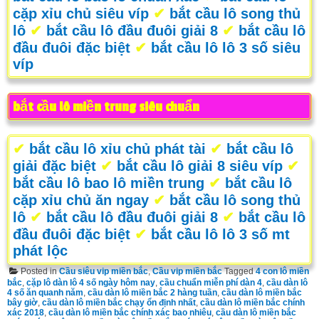
cặp xỉu chủ siêu víp
✔
bắt cầu lô song thủ
lô
✔
bắt cầu lô đầu đuôi giải 8
✔
bắt cầu lô
đầu đuôi đặc biệt
✔
bắt cầu lô lô 3 số siêu
víp
bắt cầu lô miền trung siêu chuẩn
✔
bắt cầu lô xỉu chủ phát tài
✔
bắt cầu lô
giải đặc biệt
✔
bắt cầu lô giải 8 siêu víp
✔
bắt cầu lô bao lô miền trung
✔
bắt cầu lô
cặp xỉu chủ ăn ngay
✔
bắt cầu lô song thủ
lô
✔
bắt cầu lô đầu đuôi giải 8
✔
bắt cầu lô
đầu đuôi đặc biệt
✔
bắt cầu lô lô 3 số mt
phát lộc
Posted in
Cầu siêu vip miền bắc
,
Cầu vip miền bắc
Tagged
4 con lô miền
bắc
,
cặp lô dàn lô 4 số ngày hôm nay
,
cầu chuẩn miễn phí dàn 4
,
cầu dàn lô
4 số ăn quanh năm
,
cầu dàn lô miền bắc 2 hàng tuần
,
cầu dàn lô miền bắc
bây giờ
,
cầu dàn lô miền bắc chạy ổn định nhất
,
cầu dàn lô miền bắc chính
xác 2018
,
cầu dàn lô miền bắc chính xác bao nhiêu
,
cầu dàn lô miền bắc