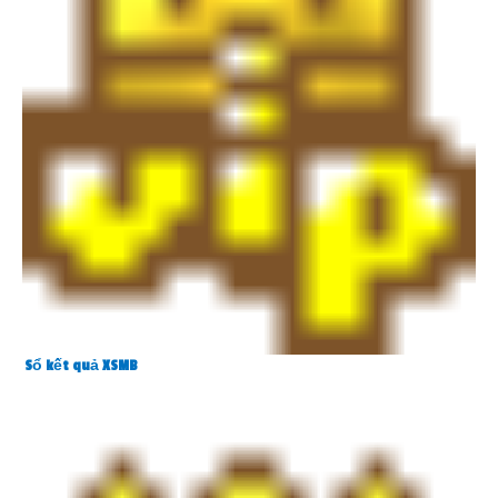
Sổ kết quả XSMB