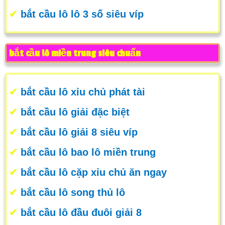
✔
bắt cầu lô lô 3 số siêu víp
bắt cầu lô miền trung siêu chuẩn
✔
bắt cầu lô xỉu chủ phát tài
✔
bắt cầu lô giải đặc biệt
✔
bắt cầu lô giải 8 siêu víp
✔
bắt cầu lô bao lô miền trung
✔
bắt cầu lô cặp xỉu chủ ăn ngay
✔
bắt cầu lô song thủ lô
✔
bắt cầu lô đầu đuôi giải 8