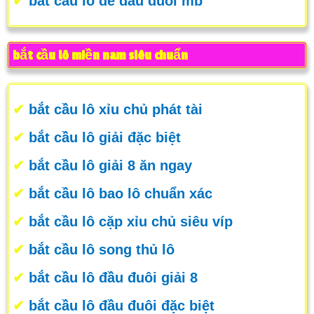
✔
bắt cầu lô đề đầu đuôi mb
bắt cầu lô miền nam siêu chuẩn
✔
bắt cầu lô xỉu chủ phát tài
✔
bắt cầu lô giải đặc biệt
✔
bắt cầu lô giải 8 ăn ngay
✔
bắt cầu lô bao lô chuẩn xác
✔
bắt cầu lô cặp xỉu chủ siêu víp
✔
bắt cầu lô song thủ lô
✔
bắt cầu lô đầu đuôi giải 8
✔
bắt cầu lô đầu đuôi đặc biệt