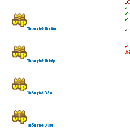
LÔ
✔ 
✔ 
✔ 
Thống kê lô xiên
✔ 
✔ 
th
Thống kê lô kép
Thống kê Đầu
Thống kê Đuôi