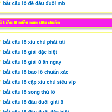
✔
bắt cầu lô đề đầu đuôi mb
ắt cầu lô miền nam siêu chuẩn
✔
bắt cầu lô xỉu chủ phát tài
✔
bắt cầu lô giải đặc biệt
✔
bắt cầu lô giải 8 ăn ngay
✔
bắt cầu lô bao lô chuẩn xác
✔
bắt cầu lô cặp xỉu chủ siêu víp
✔
bắt cầu lô song thủ lô
✔
bắt cầu lô đầu đuôi giải 8
✔
bắt cầu lô đầu đuôi đặc biệt