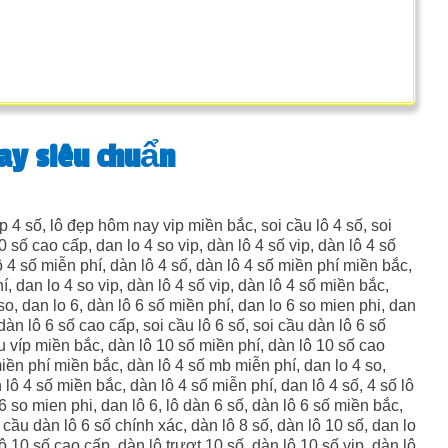
nay siêu chuẩn
p 4 số, lô đẹp hôm nay vip miền bắc, soi cầu lô 4 số, soi
 số cao cấp, dan lo 4 so vip, dàn lô 4 số vip, dàn lô 4 số
ô 4 số miễn phí, dàn lô 4 số, dàn lô 4 số miền phí miền bắc,
, dan lo 4 so vip, dàn lô 4 số vip, dàn lô 4 số miền bắc,
 so, dan lo 6, dàn lô 6 số miền phí, dan lo 6 so mien phi, dan
dàn lô 6 số cao cấp, soi cầu lô 6 số, soi cầu dàn lô 6 số
êu víp miền bắc, dàn lô 10 số miền phí, dàn lô 10 số cao
 miền phí miền bắc, dàn lô 4 số mb miễn phí, dan lo 4 so,
 lô 4 số miền bắc, dàn lô 4 số miễn phí, dan lô 4 số, 4 số lô
 6 so mien phi, dan lô 6, lô dàn 6 số, dàn lô 6 số miền bắc,
 cầu dàn lô 6 số chính xác, dàn lô 8 số, dàn lô 10 số, dan lo
ô 10 số cao cấp, dàn lô trượt 10 số, dàn lô 10 số vip, dàn lô