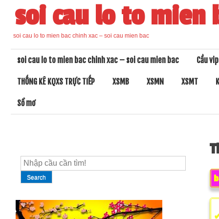
Skip
soi cau lo to mien 
to
content
soi cau lo to mien bac chinh xac – soi cau mien bac
soi cau lo to mien bac chinh xac – soi cau mien bac
Cầu vip
THỐNG KÊ KQXS TRỰC TIẾP
XSMB
XSMN
XSMT
K
Sổ mơ
T
b
Search