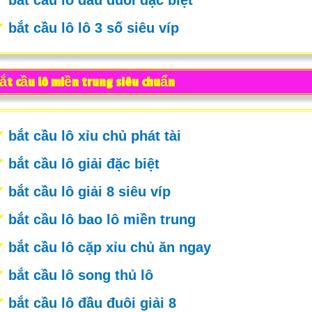
✔
bắt cầu lô lô 3 số siêu víp
ắt cầu lô miền trung siêu chuẩn
✔
bắt cầu lô xỉu chủ phát tài
✔
bắt cầu lô giải đặc biệt
✔
bắt cầu lô giải 8 siêu víp
✔
bắt cầu lô bao lô miền trung
✔
bắt cầu lô cặp xỉu chủ ăn ngay
✔
bắt cầu lô song thủ lô
✔
bắt cầu lô đầu đuôi giải 8