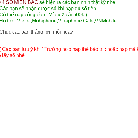
 4 SỐ MIỀN BẮC
sẽ hiện ra các bạn nhìn thật kỹ nhé.
Các bạn sẽ nhận được số khi nạp đủ số tiền
Có thể nạp cộng dồn ( Ví dụ 2 cái 500k )
Hỗ trợ : Viettel,Mobiphone,Vinaphone,Gate,VNMobile…
Chúc các bạn thắng lớn mỗi ngày !
( Các bạn lưu ý khi ‘ Trường hơp nạp thẻ bảo trì ; hoặc nạp m
ẻ lấy số nhé