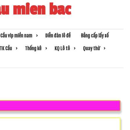
cau mien bac
Cầu vip miền nam
Diễn đàn lô đề
Đẳng cấp lấy số
TK Cầu
Thống kê
KQ Lô tô
Quay thử