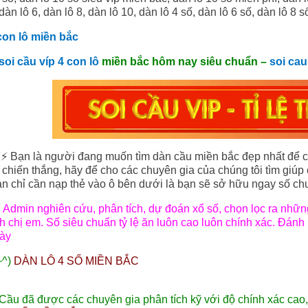
 dàn lô 6, dàn lô 8, dàn lô 10, dàn lô 4 số, dàn lô 6 số, dàn lô 8 s
con lô miền bắc
soi cầu víp 4 con lô
miền bắc hôm nay siêu chuẩn –
soi cau
⚡️⚡️ Bạn là người đang muốn tìm dàn cầu miền bắc đẹp nhất để 
 chiến thắng, hãy để cho các chuyên gia của chúng tôi tìm giúp
ản chỉ cần nạp thẻ vào ô bên dưới là bạn sẽ sở hữu ngay số c
️
Admin nghiên cứu, phân tích, dự đoán xổ số, chọn lọc ra nhữ
h chị em. Số siêu chuẩn tỷ lệ ăn luôn cao luôn chính xác. Đán
ày
~^)
DÀN LÔ 4 SỐ MIỀN BẮC
Cầu đã được các chuyên gia phân tích kỹ với độ chính xác cao