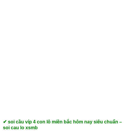
✔
soi cầu víp 4 con lô miền bắc hôm nay siêu chuẩn –
soi cau lo xsmb