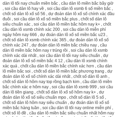
dàn lô tối nay chuẩn miền bắc , cầu dàn lô miền bắc bây giờ
, soi cầu dàn lô hay về , soi cầu dàn lô xsmb 6 số miền bắc ,
chốt số dàn lô xổ số 56 , dự đoán dàn lô xổ số chính xác đầu
đuôi , soi cầu dàn lô xổ số miền bắc plus , chốt số dàn lô
siêu chuẩn xác , soi cầu dàn lô miền bắc hôm nay k+ , chốt
cầu dàn lô xsmb chính xác 200 , soi cầu dàn lô miễn phí
ngày hôm nay 666 , dự đoán dàn lô xổ số miền bắc u23 ,
chốt số dàn lô xsmb chính xác 365 , dự đoán dàn lô xổ số
chính xác 247 , dự đoán dàn lô miền bắc chiều nay , cầu
dàn lô miền bắc hôm nay r trúng rồi , soi cầu dàn lô xsmb
chính xác dài nhất , soi cầu dàn lô tối nay siêu chuẩn , dự
đoán dàn lô xổ số miền bắc 4 12 , cầu dàn lô xsmb chính
xác quá , chốt cầu dàn lô miền bắc chính xác hơn , cầu dàn
lô miền bắc soi , chốt số dàn lô miền bắc phương trang , dự
đoán dàn lô xổ số chính xác dài nhất , chốt số dàn lô anh ,
chốt số dàn lô hôm nay top rồng bạch kim , cầu dàn lô miền
bắc chính xác e hôm nay , soi cầu dàn lô xsmb 999 , soi cầu
dàn lô tiền giang , chốt số dàn lô xổ số hôm nay k+ , dự
đoán dàn lô xổ số siêu chuẩn mpo , chốt số dàn lô 5 số ,
chốt số dàn lô hôm nay siêu chuẩn , dự đoán dàn lô xổ số
miền bắc hàng tuần , soi cầu dàn lô tối nay online miễn phí ,
chốt số lô đề , cầu dàn lô miền bắc siêu chuẩn nhất hôm nay