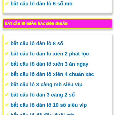
✔
bắt cầu lô dàn lô 6 số mb
bắt cầu lô miền bắc siêu chuẩn
✔
bắt cầu lô dàn lô 8 số
✔
bắt cầu lô dàn lô xiên 2 phát lộc
✔
bắt cầu lô dàn lô xiên 3 ăn ngay
✔
bắt cầu lô dàn lô xiên 4 chuẩn xác
✔
bắt cầu lô 3 càng mb siêu víp
✔
bắt cầu lô dàn 3 càng 2 số
✔
bắt cầu lô dàn lô 10 số siêu víp