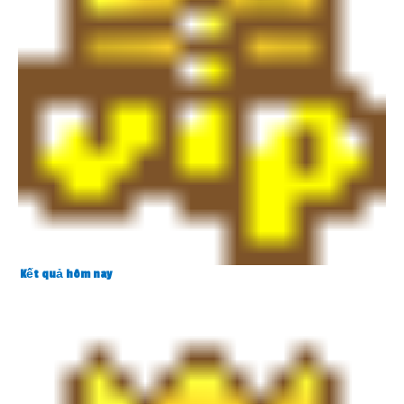
Kết quả hôm nay