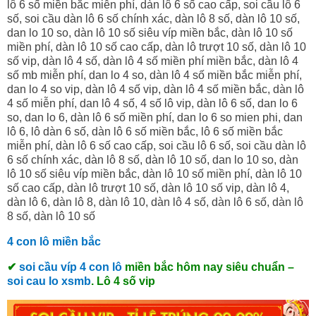
lô 6 số miền bắc miễn phí, dàn lô 6 số cao cấp, soi cầu lô 6
số, soi cầu dàn lô 6 số chính xác, dàn lô 8 số, dàn lô 10 số,
dan lo 10 so, dàn lô 10 số siêu víp miền bắc, dàn lô 10 số
miền phí, dàn lô 10 số cao cấp, dàn lô trượt 10 số, dàn lô 10
số vip, dàn lô 4 số, dàn lô 4 số miền phí miền bắc, dàn lô 4
số mb miễn phí, dan lo 4 so, dàn lô 4 số miền bắc miễn phí,
dan lo 4 so vip, dàn lô 4 số vip, dàn lô 4 số miền bắc, dàn lô
4 số miễn phí, dan lô 4 số, 4 số lô vip, dàn lô 6 số, dan lo 6
so, dan lo 6, dàn lô 6 số miền phí, dan lo 6 so mien phi, dan
lô 6, lô dàn 6 số, dàn lô 6 số miền bắc, lô 6 số miền bắc
miễn phí, dàn lô 6 số cao cấp, soi cầu lô 6 số, soi cầu dàn lô
6 số chính xác, dàn lô 8 số, dàn lô 10 số, dan lo 10 so, dàn
lô 10 số siêu víp miền bắc, dàn lô 10 số miền phí, dàn lô 10
số cao cấp, dàn lô trượt 10 số, dàn lô 10 số vip, dàn lô 4,
dàn lô 6, dàn lô 8, dàn lô 10, dàn lô 4 số, dàn lô 6 số, dàn lô
8 số, dàn lô 10 số
4 con lô miền bắc
✔
soi cầu víp 4 con lô
miền bắc hôm nay siêu chuẩn –
soi cau lo xsmb
. Lô 4 số vip