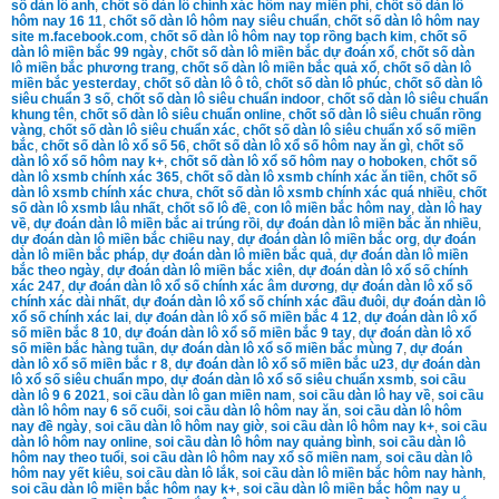
số dàn lô anh
,
chốt số dàn lô chính xác hôm nay miễn phí
,
chốt số dàn lô
hôm nay 16 11
,
chốt số dàn lô hôm nay siêu chuẩn
,
chốt số dàn lô hôm nay
site m.facebook.com
,
chốt số dàn lô hôm nay top rồng bạch kim
,
chốt số
dàn lô miền bắc 99 ngày
,
chốt số dàn lô miền bắc dự đoán xổ
,
chốt số dàn
lô miền bắc phương trang
,
chốt số dàn lô miền bắc quả xổ
,
chốt số dàn lô
miền bắc yesterday
,
chốt số dàn lô ô tô
,
chốt số dàn lô phúc
,
chốt số dàn lô
siêu chuẩn 3 số
,
chốt số dàn lô siêu chuẩn indoor
,
chốt số dàn lô siêu chuẩn
khung tên
,
chốt số dàn lô siêu chuẩn online
,
chốt số dàn lô siêu chuẩn rồng
vàng
,
chốt số dàn lô siêu chuẩn xác
,
chốt số dàn lô siêu chuẩn xổ số miền
bắc
,
chốt số dàn lô xổ số 56
,
chốt số dàn lô xổ số hôm nay ăn gì
,
chốt số
dàn lô xổ số hôm nay k+
,
chốt số dàn lô xổ số hôm nay o hoboken
,
chốt số
dàn lô xsmb chính xác 365
,
chốt số dàn lô xsmb chính xác ăn tiền
,
chốt số
dàn lô xsmb chính xác chưa
,
chốt số dàn lô xsmb chính xác quá nhiều
,
chốt
số dàn lô xsmb lâu nhất
,
chốt số lô đề
,
con lô miền bắc hôm nay
,
dàn lô hay
về
,
dự đoán dàn lô miền bắc ai trúng rồi
,
dự đoán dàn lô miền bắc ăn nhiều
,
dự đoán dàn lô miền bắc chiều nay
,
dự đoán dàn lô miền bắc org
,
dự đoán
dàn lô miền bắc pháp
,
dự đoán dàn lô miền bắc quả
,
dự đoán dàn lô miền
bắc theo ngày
,
dự đoán dàn lô miền bắc xiên
,
dự đoán dàn lô xổ số chính
xác 247
,
dự đoán dàn lô xổ số chính xác âm dương
,
dự đoán dàn lô xổ số
chính xác dài nhất
,
dự đoán dàn lô xổ số chính xác đầu đuôi
,
dự đoán dàn lô
xổ số chính xác lai
,
dự đoán dàn lô xổ số miền bắc 4 12
,
dự đoán dàn lô xổ
số miền bắc 8 10
,
dự đoán dàn lô xổ số miền bắc 9 tay
,
dự đoán dàn lô xổ
số miền bắc hàng tuần
,
dự đoán dàn lô xổ số miền bắc mùng 7
,
dự đoán
dàn lô xổ số miền bắc r 8
,
dự đoán dàn lô xổ số miền bắc u23
,
dự đoán dàn
lô xổ số siêu chuẩn mpo
,
dự đoán dàn lô xổ số siêu chuẩn xsmb
,
soi cầu
dàn lô 9 6 2021
,
soi cầu dàn lô gan miền nam
,
soi cầu dàn lô hay về
,
soi cầu
dàn lô hôm nay 6 số cuối
,
soi cầu dàn lô hôm nay ăn
,
soi cầu dàn lô hôm
nay đề ngày
,
soi cầu dàn lô hôm nay giờ
,
soi cầu dàn lô hôm nay k+
,
soi cầu
dàn lô hôm nay online
,
soi cầu dàn lô hôm nay quảng bình
,
soi cầu dàn lô
hôm nay theo tuổi
,
soi cầu dàn lô hôm nay xổ số miền nam
,
soi cầu dàn lô
hôm nay yết kiêu
,
soi cầu dàn lô lắk
,
soi cầu dàn lô miền bắc hôm nay hành
,
soi cầu dàn lô miền bắc hôm nay k+
,
soi cầu dàn lô miền bắc hôm nay u