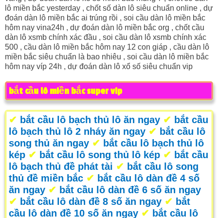
lô miền bắc yesterday , chốt số dàn lô siêu chuẩn online , dự
đoán dàn lô miền bắc ai trúng rồi , soi cầu dàn lô miền bắc
hôm nay vina24h , dự đoán dàn lô miền bắc org , chốt cầu
dàn lô xsmb chính xác đầu , soi cầu dàn lô xsmb chính xác
500 , cầu dàn lô miền bắc hôm nay 12 con giáp , cầu dàn lô
miền bắc siêu chuẩn là bao nhiêu , soi cầu dàn lô miền bắc
hôm nay víp 24h , dự đoán dàn lô xổ số siêu chuẩn vip
bắt cầu lô miền bắc super vip
✔
bắt cầu lô bạch thủ lô ăn ngay
✔
bắt cầu
lô bạch thủ lô 2 nháy ăn ngay
✔
bắt cầu lô
song thủ ăn ngay
✔
bắt cầu lô bạch thủ lô
kép
✔
bắt cầu lô song thủ lô kép
✔
bắt cầu
lô bạch thủ đề phát tài
✔
bắt cầu lô song
thủ đề miền bắc
✔
bắt cầu lô dàn đề 4 số
ăn ngay
✔
bắt cầu lô dàn đề 6 số ăn ngay
✔
bắt cầu lô dàn đề 8 số ăn ngay
✔
bắt
cầu lô dàn đề 10 số ăn ngay
✔
bắt cầu lô