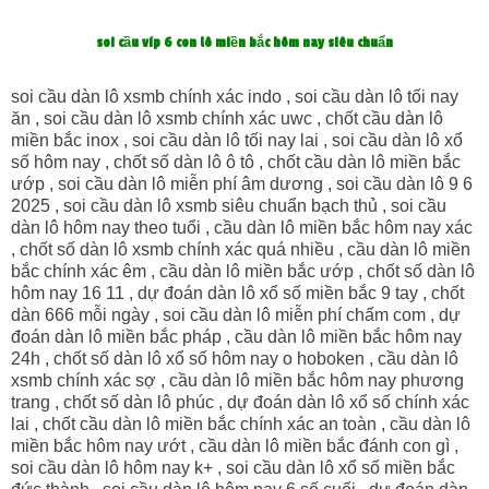
soi cầu víp 6 con lô miền bắc hôm nay siêu chuẩn
soi cầu dàn lô xsmb chính xác indo , soi cầu dàn lô tối nay
ăn , soi cầu dàn lô xsmb chính xác uwc , chốt cầu dàn lô
miền bắc inox , soi cầu dàn lô tối nay lai , soi cầu dàn lô xổ
số hôm nay , chốt số dàn lô ô tô , chốt cầu dàn lô miền bắc
ướp , soi cầu dàn lô miễn phí âm dương , soi cầu dàn lô 9 6
2025 , soi cầu dàn lô xsmb siêu chuẩn bạch thủ , soi cầu
dàn lô hôm nay theo tuổi , cầu dàn lô miền bắc hôm nay xác
, chốt số dàn lô xsmb chính xác quá nhiều , cầu dàn lô miền
bắc chính xác êm , cầu dàn lô miền bắc ướp , chốt số dàn lô
hôm nay 16 11 , dự đoán dàn lô xổ số miền bắc 9 tay , chốt
dàn 666 mỗi ngày , soi cầu dàn lô miễn phí chấm com , dự
đoán dàn lô miền bắc pháp , cầu dàn lô miền bắc hôm nay
24h , chốt số dàn lô xổ số hôm nay o hoboken , cầu dàn lô
xsmb chính xác sợ , cầu dàn lô miền bắc hôm nay phương
trang , chốt số dàn lô phúc , dự đoán dàn lô xổ số chính xác
lai , chốt cầu dàn lô miền bắc chính xác an toàn , cầu dàn lô
miền bắc hôm nay ướt , cầu dàn lô miền bắc đánh con gì ,
soi cầu dàn lô hôm nay k+ , soi cầu dàn lô xổ số miền bắc