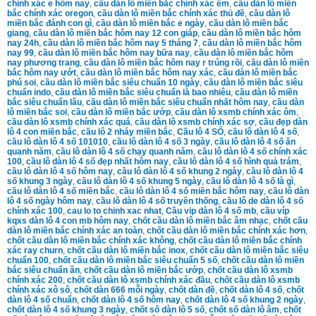
chính xác e hôm nay
,
cầu dàn lô miền bắc chính xác êm
,
cầu dàn lô miền
bắc chính xác oregon
,
cầu dàn lô miền bắc chính xác thủ đề
,
cầu dàn lô
miền bắc đánh con gì
,
cầu dàn lô miền bắc e ngày
,
cầu dàn lô miền bắc
giang
,
cầu dàn lô miền bắc hôm nay 12 con giáp
,
cầu dàn lô miền bắc hôm
nay 24h
,
cầu dàn lô miền bắc hôm nay 5 tháng 7
,
cầu dàn lô miền bắc hôm
nay 99
,
cầu dàn lô miền bắc hôm nay bữa nay
,
cầu dàn lô miền bắc hôm
nay phương trang
,
cầu dàn lô miền bắc hôm nay r trúng rồi
,
cầu dàn lô miền
bắc hôm nay ướt
,
cầu dàn lô miền bắc hôm nay xác
,
cầu dàn lô miền bắc
phú soi
,
cầu dàn lô miền bắc siêu chuẩn 10 ngày
,
cầu dàn lô miền bắc siêu
chuẩn indo
,
cầu dàn lô miền bắc siêu chuẩn là bao nhiêu
,
cầu dàn lô miền
bắc siêu chuẩn lâu
,
cầu dàn lô miền bắc siêu chuẩn nhất hôm nay
,
cầu dàn
lô miền bắc soi
,
cầu dàn lô miền bắc ướp
,
cầu dàn lô xsmb chính xác ôm
,
cầu dàn lô xsmb chính xác quá
,
cầu dàn lô xsmb chính xác sợ
,
cầu đẹp dàn
lô 4 con miền bắc
,
cầu lô 2 nháy miền bắc
,
Cầu lô 4 SỐ
,
cầu lô dàn lô 4 số
,
cầu lô dàn lô 4 số 101010
,
cầu lô dàn lô 4 số 3 ngày
,
cầu lô dàn lô 4 số ăn
quanh năm
,
cầu lô dàn lô 4 số chạy quanh năm
,
cầu lô dàn lô 4 số chính xác
100
,
cầu lô dàn lô 4 số đẹp nhất hôm nay
,
cầu lô dàn lô 4 số hình quả trám
,
cầu lô dàn lô 4 số hôm nay
,
cầu lô dàn lô 4 số khung 2 ngày
,
cầu lô dàn lô 4
số khung 3 ngày
,
cầu lô dàn lô 4 số khung 5 ngày
,
cầu lô dàn lô 4 số là gì
,
cầu lô dàn lô 4 số miền bắc
,
cầu lô dàn lô 4 số miền bắc hôm nay
,
cầu lô dàn
lô 4 số ngày hôm nay
,
cầu lô dàn lô 4 số truyền thống
,
cầu lô de dàn lô 4 số
chính xác 100
,
cau lo to chinh xac nhat
,
Cầu vip dàn lô 4 số mb
,
cầu víp
kqxs dàn lô 4 con mb hôm nay
,
chốt cầu dàn lô miền bắc âm nhạc
,
chốt cầu
dàn lô miền bắc chính xác an toàn
,
chốt cầu dàn lô miền bắc chính xác hơn
,
chốt cầu dàn lô miền bắc chính xác không
,
chốt cầu dàn lô miền bắc chính
xác ray churn
,
chốt cầu dàn lô miền bắc inox
,
chốt cầu dàn lô miền bắc siêu
chuẩn 100
,
chốt cầu dàn lô miền bắc siêu chuẩn 5 số
,
chốt cầu dàn lô miền
bắc siêu chuẩn ăn
,
chốt cầu dàn lô miền bắc ướp
,
chốt cầu dàn lô xsmb
chính xác 200
,
chốt cầu dàn lô xsmb chính xác đầu
,
chốt cầu dàn lô xsmb
chính xác xô sô
,
chốt dàn 666 mỗi ngày
,
chốt dàn đề
,
chốt dàn lô 4 số
,
chốt
dàn lô 4 số chuẩn
,
chốt dàn lô 4 số hôm nay
,
chốt dàn lô 4 số khung 2 ngày
,
chốt dàn lô 4 số khung 3 ngày
,
chốt số dàn lô 5 số
,
chốt số dàn lô âm
,
chốt