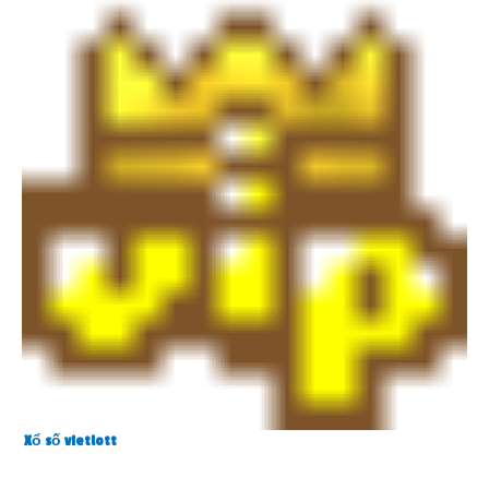
Xổ số vietlott