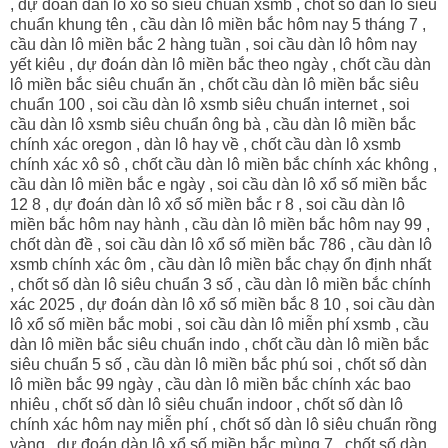
, dự đoán dàn lô xổ số siêu chuẩn xsmb , chốt số dàn lô siêu
chuẩn khung tên , cầu dàn lô miền bắc hôm nay 5 tháng 7 ,
cầu dàn lô miền bắc 2 hàng tuần , soi cầu dàn lô hôm nay
yết kiêu , dự đoán dàn lô miền bắc theo ngày , chốt cầu dàn
lô miền bắc siêu chuẩn ăn , chốt cầu dàn lô miền bắc siêu
chuẩn 100 , soi cầu dàn lô xsmb siêu chuẩn internet , soi
cầu dàn lô xsmb siêu chuẩn ông bà , cầu dàn lô miền bắc
chính xác oregon , dàn lô hay về , chốt cầu dàn lô xsmb
chính xác xô sô , chốt cầu dàn lô miền bắc chính xác không ,
cầu dàn lô miền bắc e ngày , soi cầu dàn lô xổ số miền bắc
12 8 , dự đoán dàn lô xổ số miền bắc r 8 , soi cầu dàn lô
miền bắc hôm nay hành , cầu dàn lô miền bắc hôm nay 99 ,
chốt dàn đề , soi cầu dàn lô xổ số miền bắc 786 , cầu dàn lô
xsmb chính xác ôm , cầu dàn lô miền bắc chạy ổn định nhất
, chốt số dàn lô siêu chuẩn 3 số , cầu dàn lô miền bắc chính
xác 2025 , dự đoán dàn lô xổ số miền bắc 8 10 , soi cầu dàn
lô xổ số miền bắc mobi , soi cầu dàn lô miễn phí xsmb , cầu
dàn lô miền bắc siêu chuẩn indo , chốt cầu dàn lô miền bắc
siêu chuẩn 5 số , cầu dàn lô miền bắc phú soi , chốt số dàn
lô miền bắc 99 ngày , cầu dàn lô miền bắc chính xác bao
nhiêu , chốt số dàn lô siêu chuẩn indoor , chốt số dàn lô
chính xác hôm nay miễn phí , chốt số dàn lô siêu chuẩn rồng
vàng , dự đoán dàn lô xổ số miền bắc mùng 7 , chốt số dàn