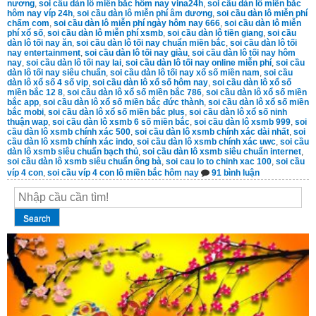
nương
,
soi cầu dàn lô miền bắc hôm nay vina24h
,
soi cầu dàn lô miền bắc
hôm nay víp 24h
,
soi cầu dàn lô miễn phí âm dương
,
soi cầu dàn lô miễn phí
chấm com
,
soi cầu dàn lô miễn phí ngày hôm nay 666
,
soi cầu dàn lô miễn
phí xổ số
,
soi cầu dàn lô miễn phí xsmb
,
soi cầu dàn lô tiền giang
,
soi cầu
dàn lô tối nay ăn
,
soi cầu dàn lô tối nay chuẩn miền bắc
,
soi cầu dàn lô tối
nay entertainment
,
soi cầu dàn lô tối nay giàu
,
soi cầu dàn lô tối nay hôm
nay
,
soi cầu dàn lô tối nay lai
,
soi cầu dàn lô tối nay online miễn phí
,
soi cầu
dàn lô tối nay siêu chuẩn
,
soi cầu dàn lô tối nay xổ số miền nam
,
soi cầu
dàn lô xổ số 4 số vip
,
soi cầu dàn lô xổ số hôm nay
,
soi cầu dàn lô xổ số
miền bắc 12 8
,
soi cầu dàn lô xổ số miền bắc 786
,
soi cầu dàn lô xổ số miền
bắc app
,
soi cầu dàn lô xổ số miền bắc đức thành
,
soi cầu dàn lô xổ số miền
bắc mobi
,
soi cầu dàn lô xổ số miền bắc plus
,
soi cầu dàn lô xổ số ninh
thuận wap
,
soi cầu dàn lô xsmb 6 số miền bắc
,
soi cầu dàn lô xsmb 999
,
soi
cầu dàn lô xsmb chính xác 500
,
soi cầu dàn lô xsmb chính xác dài nhất
,
soi
cầu dàn lô xsmb chính xác indo
,
soi cầu dàn lô xsmb chính xác uwc
,
soi cầu
dàn lô xsmb siêu chuẩn bạch thủ
,
soi cầu dàn lô xsmb siêu chuẩn internet
,
soi cầu dàn lô xsmb siêu chuẩn ông bà
,
soi cau lo to chinh xac 100
,
soi cầu
ở
víp 4 con
,
soi cầu víp 4 con lô miền bắc hôm nay
91 bình luận
soi
cầu
víp
4
Search
con
lô
miền
bắc
hôm
nay
siêu
chuẩn