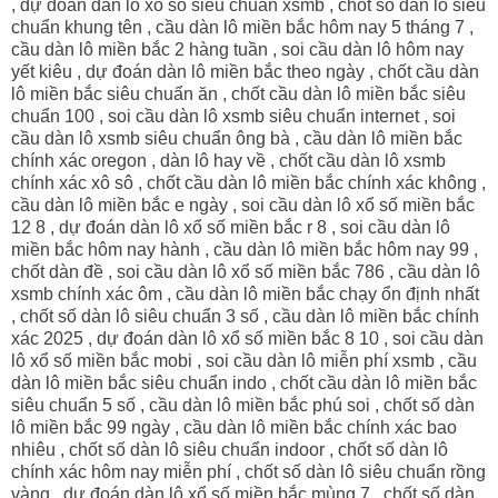
, dự đoán dàn lô xổ số siêu chuẩn xsmb , chốt số dàn lô siêu
chuẩn khung tên , cầu dàn lô miền bắc hôm nay 5 tháng 7 ,
cầu dàn lô miền bắc 2 hàng tuần , soi cầu dàn lô hôm nay
yết kiêu , dự đoán dàn lô miền bắc theo ngày , chốt cầu dàn
lô miền bắc siêu chuẩn ăn , chốt cầu dàn lô miền bắc siêu
chuẩn 100 , soi cầu dàn lô xsmb siêu chuẩn internet , soi
cầu dàn lô xsmb siêu chuẩn ông bà , cầu dàn lô miền bắc
chính xác oregon , dàn lô hay về , chốt cầu dàn lô xsmb
chính xác xô sô , chốt cầu dàn lô miền bắc chính xác không ,
cầu dàn lô miền bắc e ngày , soi cầu dàn lô xổ số miền bắc
12 8 , dự đoán dàn lô xổ số miền bắc r 8 , soi cầu dàn lô
miền bắc hôm nay hành , cầu dàn lô miền bắc hôm nay 99 ,
chốt dàn đề , soi cầu dàn lô xổ số miền bắc 786 , cầu dàn lô
xsmb chính xác ôm , cầu dàn lô miền bắc chạy ổn định nhất
, chốt số dàn lô siêu chuẩn 3 số , cầu dàn lô miền bắc chính
xác 2025 , dự đoán dàn lô xổ số miền bắc 8 10 , soi cầu dàn
lô xổ số miền bắc mobi , soi cầu dàn lô miễn phí xsmb , cầu
dàn lô miền bắc siêu chuẩn indo , chốt cầu dàn lô miền bắc
siêu chuẩn 5 số , cầu dàn lô miền bắc phú soi , chốt số dàn
lô miền bắc 99 ngày , cầu dàn lô miền bắc chính xác bao
nhiêu , chốt số dàn lô siêu chuẩn indoor , chốt số dàn lô
chính xác hôm nay miễn phí , chốt số dàn lô siêu chuẩn rồng
vàng , dự đoán dàn lô xổ số miền bắc mùng 7 , chốt số dàn