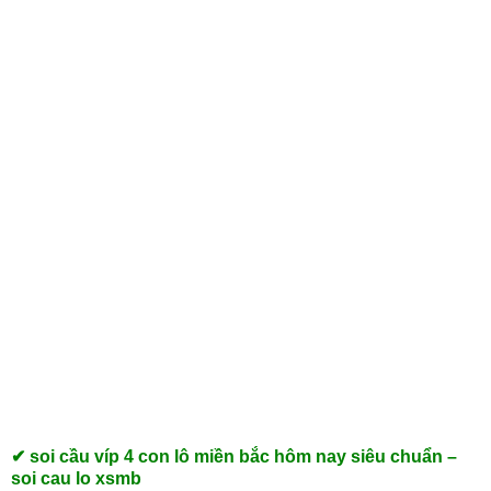
✔
soi cầu víp 4 con lô miền bắc hôm nay siêu chuẩn –
soi cau lo xsmb