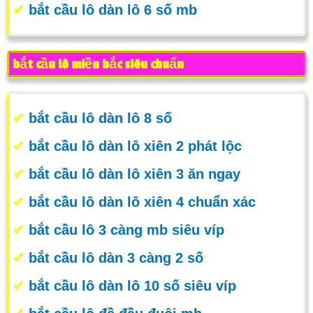
✔
bắt cầu lô dàn lô 6 số mb
bắt cầu lô miền bắc siêu chuẩn
✔
bắt cầu lô dàn lô 8 số
✔
bắt cầu lô dàn lô xiên 2 phát lộc
✔
bắt cầu lô dàn lô xiên 3 ăn ngay
✔
bắt cầu lô dàn lô xiên 4 chuẩn xác
✔
bắt cầu lô 3 càng mb siêu víp
✔
bắt cầu lô dàn 3 càng 2 số
✔
bắt cầu lô dàn lô 10 số siêu víp