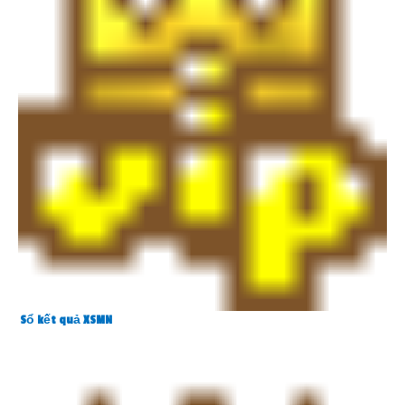
Sổ kết quả XSMN