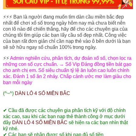
⚡️⚡️⚡️ Bạn là người đang muốn tìm dàn cầu miền bắc đẹp
nhất để chơi xổ số trong ngày hôm nay mà chưa biết nên
con lô nào để chiến thắng, hãy để cho các chuyên gia của
chúng tôi tìm giúp các bạn lấy cầu số đẹp nhất. Công việc
của bạn rất đơn giản chỉ cần nạp thẻ vào ô bên dưới là bạn
sẽ sở hữu ngay số chuẩn 100% trong ngày.
⚡️⚡️
Admin nghiên cứu, phân tích, dự đoán xổ số, chọn lọc ra
những con số cực chuẩn. → Số Vip Đáng đồng tiền bát gạo
cho anh chị em. Số siêu chuẩn tỷ lệ ăn luôn cao luôn chính
xác. Đánh 1 số ăn 2 nháy. Chắp cánh ước mơ làm giàu cho
bạn mỗi ngày
(^~^)
DÀN LÔ 4 SỐ MIỀN BẮC
✔ Cầu đã được các chuyên gia phân tích kỹ với độ chính
xác cao, sau khi các bạn nạp thẻ thành công ở mục dưới
đây
DÀN LÔ 4 SỐ MIỀN BẮC
sẽ hiện ra các bạn nhìn thật
kỹ nhé.
✔ Các bạn sẽ nhận được số khi nạp đủ số tiền