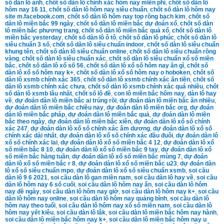
số dàn lô anh
,
chốt số dàn lô chính xác hôm nay miễn phí
,
chốt số dàn lô
hôm nay 16 11
,
chốt số dàn lô hôm nay siêu chuẩn
,
chốt số dàn lô hôm nay
site m.facebook.com
,
chốt số dàn lô hôm nay top rồng bạch kim
,
chốt số
dàn lô miền bắc 99 ngày
,
chốt số dàn lô miền bắc dự đoán xổ
,
chốt số dàn
lô miền bắc phương trang
,
chốt số dàn lô miền bắc quả xổ
,
chốt số dàn lô
miền bắc yesterday
,
chốt số dàn lô ô tô
,
chốt số dàn lô phúc
,
chốt số dàn lô
siêu chuẩn 3 số
,
chốt số dàn lô siêu chuẩn indoor
,
chốt số dàn lô siêu chuẩn
khung tên
,
chốt số dàn lô siêu chuẩn online
,
chốt số dàn lô siêu chuẩn rồng
vàng
,
chốt số dàn lô siêu chuẩn xác
,
chốt số dàn lô siêu chuẩn xổ số miền
bắc
,
chốt số dàn lô xổ số 56
,
chốt số dàn lô xổ số hôm nay ăn gì
,
chốt số
dàn lô xổ số hôm nay k+
,
chốt số dàn lô xổ số hôm nay o hoboken
,
chốt số
dàn lô xsmb chính xác 365
,
chốt số dàn lô xsmb chính xác ăn tiền
,
chốt số
dàn lô xsmb chính xác chưa
,
chốt số dàn lô xsmb chính xác quá nhiều
,
chốt
số dàn lô xsmb lâu nhất
,
chốt số lô đề
,
con lô miền bắc hôm nay
,
dàn lô hay
về
,
dự đoán dàn lô miền bắc ai trúng rồi
,
dự đoán dàn lô miền bắc ăn nhiều
,
dự đoán dàn lô miền bắc chiều nay
,
dự đoán dàn lô miền bắc org
,
dự đoán
dàn lô miền bắc pháp
,
dự đoán dàn lô miền bắc quả
,
dự đoán dàn lô miền
bắc theo ngày
,
dự đoán dàn lô miền bắc xiên
,
dự đoán dàn lô xổ số chính
xác 247
,
dự đoán dàn lô xổ số chính xác âm dương
,
dự đoán dàn lô xổ số
chính xác dài nhất
,
dự đoán dàn lô xổ số chính xác đầu đuôi
,
dự đoán dàn lô
xổ số chính xác lai
,
dự đoán dàn lô xổ số miền bắc 4 12
,
dự đoán dàn lô xổ
số miền bắc 8 10
,
dự đoán dàn lô xổ số miền bắc 9 tay
,
dự đoán dàn lô xổ
số miền bắc hàng tuần
,
dự đoán dàn lô xổ số miền bắc mùng 7
,
dự đoán
dàn lô xổ số miền bắc r 8
,
dự đoán dàn lô xổ số miền bắc u23
,
dự đoán dàn
lô xổ số siêu chuẩn mpo
,
dự đoán dàn lô xổ số siêu chuẩn xsmb
,
soi cầu
dàn lô 9 6 2021
,
soi cầu dàn lô gan miền nam
,
soi cầu dàn lô hay về
,
soi cầu
dàn lô hôm nay 6 số cuối
,
soi cầu dàn lô hôm nay ăn
,
soi cầu dàn lô hôm
nay đề ngày
,
soi cầu dàn lô hôm nay giờ
,
soi cầu dàn lô hôm nay k+
,
soi cầu
dàn lô hôm nay online
,
soi cầu dàn lô hôm nay quảng bình
,
soi cầu dàn lô
hôm nay theo tuổi
,
soi cầu dàn lô hôm nay xổ số miền nam
,
soi cầu dàn lô
hôm nay yết kiêu
,
soi cầu dàn lô lắk
,
soi cầu dàn lô miền bắc hôm nay hành
,
soi cầu dàn lô miền bắc hôm nay k+
,
soi cầu dàn lô miền bắc hôm nay u