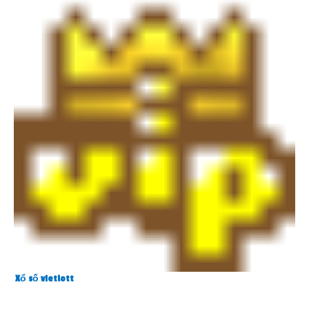
Xổ số vietlott