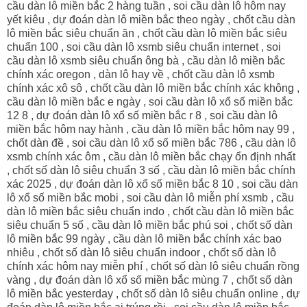
cầu dàn lô miền bắc 2 hàng tuần , soi cầu dàn lô hôm nay
yết kiêu , dự đoán dàn lô miền bắc theo ngày , chốt cầu dàn
lô miền bắc siêu chuẩn ăn , chốt cầu dàn lô miền bắc siêu
chuẩn 100 , soi cầu dàn lô xsmb siêu chuẩn internet , soi
cầu dàn lô xsmb siêu chuẩn ông bà , cầu dàn lô miền bắc
chính xác oregon , dàn lô hay về , chốt cầu dàn lô xsmb
chính xác xô sô , chốt cầu dàn lô miền bắc chính xác không ,
cầu dàn lô miền bắc e ngày , soi cầu dàn lô xổ số miền bắc
12 8 , dự đoán dàn lô xổ số miền bắc r 8 , soi cầu dàn lô
miền bắc hôm nay hành , cầu dàn lô miền bắc hôm nay 99 ,
chốt dàn đề , soi cầu dàn lô xổ số miền bắc 786 , cầu dàn lô
xsmb chính xác ôm , cầu dàn lô miền bắc chạy ổn định nhất
, chốt số dàn lô siêu chuẩn 3 số , cầu dàn lô miền bắc chính
xác 2025 , dự đoán dàn lô xổ số miền bắc 8 10 , soi cầu dàn
lô xổ số miền bắc mobi , soi cầu dàn lô miễn phí xsmb , cầu
dàn lô miền bắc siêu chuẩn indo , chốt cầu dàn lô miền bắc
siêu chuẩn 5 số , cầu dàn lô miền bắc phú soi , chốt số dàn
lô miền bắc 99 ngày , cầu dàn lô miền bắc chính xác bao
nhiêu , chốt số dàn lô siêu chuẩn indoor , chốt số dàn lô
chính xác hôm nay miễn phí , chốt số dàn lô siêu chuẩn rồng
vàng , dự đoán dàn lô xổ số miền bắc mùng 7 , chốt số dàn
lô miền bắc yesterday , chốt số dàn lô siêu chuẩn online , dự