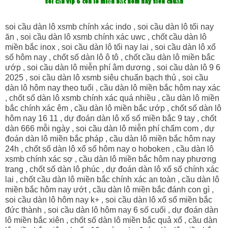
soi cầu víp 6 con lô miền bắc hôm nay siêu chuẩn
soi cầu dàn lô xsmb chính xác indo , soi cầu dàn lô tối nay
ăn , soi cầu dàn lô xsmb chính xác uwc , chốt cầu dàn lô
miền bắc inox , soi cầu dàn lô tối nay lai , soi cầu dàn lô xổ
số hôm nay , chốt số dàn lô ô tô , chốt cầu dàn lô miền bắc
ướp , soi cầu dàn lô miễn phí âm dương , soi cầu dàn lô 9 6
2025 , soi cầu dàn lô xsmb siêu chuẩn bạch thủ , soi cầu
dàn lô hôm nay theo tuổi , cầu dàn lô miền bắc hôm nay xác
, chốt số dàn lô xsmb chính xác quá nhiều , cầu dàn lô miền
bắc chính xác êm , cầu dàn lô miền bắc ướp , chốt số dàn lô
hôm nay 16 11 , dự đoán dàn lô xổ số miền bắc 9 tay , chốt
dàn 666 mỗi ngày , soi cầu dàn lô miễn phí chấm com , dự
đoán dàn lô miền bắc pháp , cầu dàn lô miền bắc hôm nay
24h , chốt số dàn lô xổ số hôm nay o hoboken , cầu dàn lô
xsmb chính xác sợ , cầu dàn lô miền bắc hôm nay phương
trang , chốt số dàn lô phúc , dự đoán dàn lô xổ số chính xác
lai , chốt cầu dàn lô miền bắc chính xác an toàn , cầu dàn lô
miền bắc hôm nay ướt , cầu dàn lô miền bắc đánh con gì ,
soi cầu dàn lô hôm nay k+ , soi cầu dàn lô xổ số miền bắc
đức thành , soi cầu dàn lô hôm nay 6 số cuối , dự đoán dàn
lô miền bắc xiên , chốt số dàn lô miền bắc quả xổ , cầu dàn