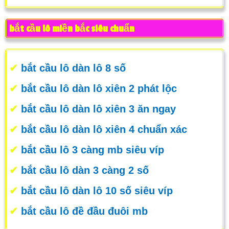
bắt cầu lô miền bắc siêu chuẩn
✔
bắt cầu lô dàn lô 8 số
✔
bắt cầu lô dàn lô xiên 2 phát lộc
✔
bắt cầu lô dàn lô xiên 3 ăn ngay
✔
bắt cầu lô dàn lô xiên 4 chuẩn xác
✔
bắt cầu lô 3 càng mb siêu víp
✔
bắt cầu lô dàn 3 càng 2 số
✔
bắt cầu lô dàn lô 10 số siêu víp
✔
bắt cầu lô đề đầu đuôi mb