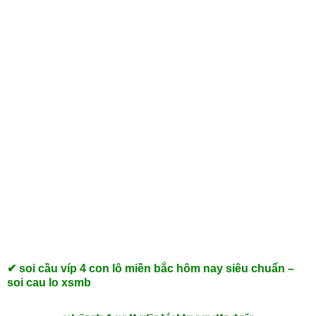
✔
soi cầu víp 4 con lô miền bắc hôm nay siêu chuẩn –
soi cau lo xsmb