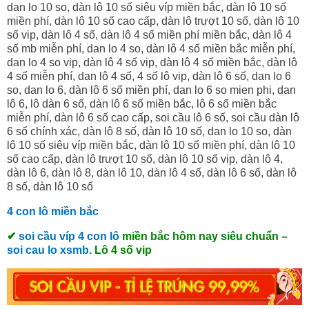
dan lo 10 so, dàn lô 10 số siêu víp miền bắc, dàn lô 10 số
miền phí, dàn lô 10 số cao cấp, dàn lô trượt 10 số, dàn lô 10
số vip, dàn lô 4 số, dàn lô 4 số miền phí miền bắc, dàn lô 4
số mb miễn phí, dan lo 4 so, dàn lô 4 số miền bắc miễn phí,
dan lo 4 so vip, dàn lô 4 số vip, dàn lô 4 số miền bắc, dàn lô
4 số miễn phí, dan lô 4 số, 4 số lô vip, dàn lô 6 số, dan lo 6
so, dan lo 6, dàn lô 6 số miền phí, dan lo 6 so mien phi, dan
lô 6, lô dàn 6 số, dàn lô 6 số miền bắc, lô 6 số miền bắc
miễn phí, dàn lô 6 số cao cấp, soi cầu lô 6 số, soi cầu dàn lô
6 số chính xác, dàn lô 8 số, dàn lô 10 số, dan lo 10 so, dàn
lô 10 số siêu víp miền bắc, dàn lô 10 số miền phí, dàn lô 10
số cao cấp, dàn lô trượt 10 số, dàn lô 10 số vip, dàn lô 4,
dàn lô 6, dàn lô 8, dàn lô 10, dàn lô 4 số, dàn lô 6 số, dàn lô
8 số, dàn lô 10 số
4 con lô miền bắc
✔
soi cầu víp 4 con lô
miền bắc hôm nay siêu chuẩn –
soi cau lo xsmb
. Lô 4 số vip