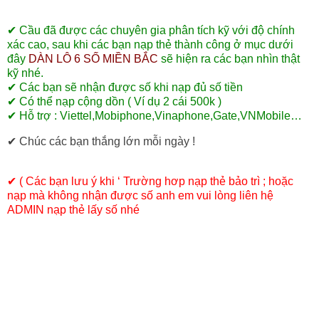
✔ Cầu đã được các chuyên gia phân tích kỹ với độ chính
xác cao, sau khi các bạn nạp thẻ thành công ở mục dưới
đây
DÀN LÔ 6 SỐ MIỀN BẮC
sẽ hiện ra các bạn nhìn thật
kỹ nhé.
✔ Các bạn sẽ nhận được số khi nạp đủ số tiền
✔ Có thể nạp cộng dồn ( Ví dụ 2 cái 500k )
✔ Hỗ trợ : Viettel,Mobiphone,Vinaphone,Gate,VNMobile…
✔ Chúc các bạn thắng lớn mỗi ngày !
✔ ( Các bạn lưu ý khi ‘ Trường hơp nạp thẻ bảo trì ; hoặc
nạp mà không nhận được số anh em vui lòng liên hệ
ADMIN nạp thẻ lấy số nhé