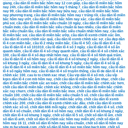
giang
,
cầu dàn lô miền bắc hôm nay 12 con giáp
,
cầu dàn lô miền bắc hôm
nay 24h
,
cầu dàn lô miền bắc hôm nay 5 tháng 7
,
cầu dàn lô miền bắc hôm
nay 99
,
cầu dàn lô miền bắc hôm nay bữa nay
,
cầu dàn lô miền bắc hôm
nay phương trang
,
cầu dàn lô miền bắc hôm nay r trúng rồi
,
cầu dàn lô miền
bắc hôm nay ướt
,
cầu dàn lô miền bắc hôm nay xác
,
cầu dàn lô miền bắc
phú soi
,
cầu dàn lô miền bắc siêu chuẩn 10 ngày
,
cầu dàn lô miền bắc siêu
chuẩn indo
,
cầu dàn lô miền bắc siêu chuẩn là bao nhiêu
,
cầu dàn lô miền
bắc siêu chuẩn lâu
,
cầu dàn lô miền bắc siêu chuẩn nhất hôm nay
,
cầu dàn
lô miền bắc soi
,
cầu dàn lô miền bắc ướp
,
cầu dàn lô xsmb chính xác ôm
,
cầu dàn lô xsmb chính xác quá
,
cầu dàn lô xsmb chính xác sợ
,
cầu đẹp dàn
lô 4 con miền bắc
,
cầu lô 2 nháy miền bắc
,
Cầu lô 4 SỐ
,
cầu lô dàn lô 4 số
,
cầu lô dàn lô 4 số 101010
,
cầu lô dàn lô 4 số 3 ngày
,
cầu lô dàn lô 4 số ăn
quanh năm
,
cầu lô dàn lô 4 số chạy quanh năm
,
cầu lô dàn lô 4 số chính xác
100
,
cầu lô dàn lô 4 số đẹp nhất hôm nay
,
cầu lô dàn lô 4 số hình quả trám
,
cầu lô dàn lô 4 số hôm nay
,
cầu lô dàn lô 4 số khung 2 ngày
,
cầu lô dàn lô 4
số khung 3 ngày
,
cầu lô dàn lô 4 số khung 5 ngày
,
cầu lô dàn lô 4 số là gì
,
cầu lô dàn lô 4 số miền bắc
,
cầu lô dàn lô 4 số miền bắc hôm nay
,
cầu lô dàn
lô 4 số ngày hôm nay
,
cầu lô dàn lô 4 số truyền thống
,
cầu lô de dàn lô 4 số
chính xác 100
,
cau lo to chinh xac nhat
,
Cầu vip dàn lô 4 số mb
,
cầu víp
kqxs dàn lô 4 con mb hôm nay
,
chốt cầu dàn lô miền bắc âm nhạc
,
chốt cầu
dàn lô miền bắc chính xác an toàn
,
chốt cầu dàn lô miền bắc chính xác hơn
,
chốt cầu dàn lô miền bắc chính xác không
,
chốt cầu dàn lô miền bắc chính
xác ray churn
,
chốt cầu dàn lô miền bắc inox
,
chốt cầu dàn lô miền bắc siêu
chuẩn 100
,
chốt cầu dàn lô miền bắc siêu chuẩn 5 số
,
chốt cầu dàn lô miền
bắc siêu chuẩn ăn
,
chốt cầu dàn lô miền bắc ướp
,
chốt cầu dàn lô xsmb
chính xác 200
,
chốt cầu dàn lô xsmb chính xác đầu
,
chốt cầu dàn lô xsmb
chính xác xô sô
,
chốt dàn 666 mỗi ngày
,
chốt dàn đề
,
chốt dàn lô 4 số
,
chốt
dàn lô 4 số chuẩn
,
chốt dàn lô 4 số hôm nay
,
chốt dàn lô 4 số khung 2 ngày
,
chốt dàn lô 4 số khung 3 ngày
,
chốt số dàn lô 5 số
,
chốt số dàn lô âm
,
chốt
số dàn lô anh
,
chốt số dàn lô chính xác hôm nay miễn phí
,
chốt số dàn lô
hôm nay 16 11
,
chốt số dàn lô hôm nay siêu chuẩn
,
chốt số dàn lô hôm nay
site m.facebook.com
,
chốt số dàn lô hôm nay top rồng bạch kim
,
chốt số