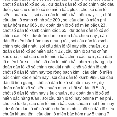
chốt số dàn lô xổ số 56 , dự đoán dàn lô xổ số chính xác đầu
đuôi , soi cầu dàn lô xổ số miền bắc plus , chốt số dàn lô
siêu chuẩn xác , soi cầu dàn lô miền bắc hôm nay k+ , chốt
cầu dàn lô xsmb chính xác 200 , soi cầu dàn lô miễn phí
ngày hôm nay 666 , dự đoán dàn lô xổ số miền bắc u23 ,
chốt số dàn lô xsmb chính xác 365 , dự đoán dàn lô xổ số
chính xác 247 , dự đoán dàn lô miền bắc chiều nay , cầu
dàn lô miền bắc hôm nay r trúng rồi , soi cầu dàn lô xsmb
chính xác dài nhất , soi cầu dàn lô tối nay siêu chuẩn , dự
đoán dàn lô xổ số miền bắc 4 12 , cầu dàn lô xsmb chính
xác quá , chốt cầu dàn lô miền bắc chính xác hơn , cầu dàn
lô miền bắc soi , chốt số dàn lô miền bắc phương trang , dự
đoán dàn lô xổ số chính xác dài nhất , chốt số dàn lô anh ,
chốt số dàn lô hôm nay top rồng bạch kim , cầu dàn lô miền
bắc chính xác e hôm nay , soi cầu dàn lô xsmb 999 , soi cầu
dàn lô tiền giang , chốt số dàn lô xổ số hôm nay k+ , dự
đoán dàn lô xổ số siêu chuẩn mpo , chốt số dàn lô 5 số ,
chốt số dàn lô hôm nay siêu chuẩn , dự đoán dàn lô xổ số
miền bắc hàng tuần , soi cầu dàn lô tối nay online miễn phí ,
chốt số lô đề , cầu dàn lô miền bắc siêu chuẩn nhất hôm nay
, dự đoán dàn lô xổ số siêu chuẩn xsmb , chốt số dàn lô siêu
chuẩn khung tên , cầu dàn lô miền bắc hôm nay 5 tháng 7 ,