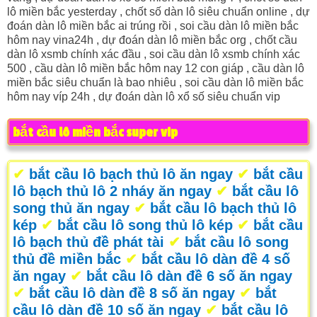
lô miền bắc yesterday , chốt số dàn lô siêu chuẩn online , dự
đoán dàn lô miền bắc ai trúng rồi , soi cầu dàn lô miền bắc
hôm nay vina24h , dự đoán dàn lô miền bắc org , chốt cầu
dàn lô xsmb chính xác đầu , soi cầu dàn lô xsmb chính xác
500 , cầu dàn lô miền bắc hôm nay 12 con giáp , cầu dàn lô
miền bắc siêu chuẩn là bao nhiêu , soi cầu dàn lô miền bắc
hôm nay víp 24h , dự đoán dàn lô xổ số siêu chuẩn vip
bắt cầu lô miền bắc super vip
✔
bắt cầu lô bạch thủ lô ăn ngay
✔
bắt cầu
lô bạch thủ lô 2 nháy ăn ngay
✔
bắt cầu lô
song thủ ăn ngay
✔
bắt cầu lô bạch thủ lô
kép
✔
bắt cầu lô song thủ lô kép
✔
bắt cầu
lô bạch thủ đề phát tài
✔
bắt cầu lô song
thủ đề miền bắc
✔
bắt cầu lô dàn đề 4 số
ăn ngay
✔
bắt cầu lô dàn đề 6 số ăn ngay
✔
bắt cầu lô dàn đề 8 số ăn ngay
✔
bắt
cầu lô dàn đề 10 số ăn ngay
✔
bắt cầu lô