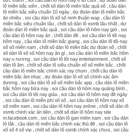
đức thành , soi cầu dàn lô hôm nay 6 số cuối , dự đoán dàn
lô miền bắc xiên , chốt số dàn lô miền bắc quả xổ , cầu dàn
lô miền bắc siêu chuẩn 10 ngày , dự đoán dàn lô miền bắc
ăn nhiều , soi cầu dàn lô xổ số ninh thuận wap , cầu dàn lô
miền bắc siêu chuẩn lâu , chốt số dàn lô xsmb lâu nhất , dự
đoán dàn lô miền bắc quả , soi cầu dàn lô hôm nay giờ , soi
cầu dàn lô hôm nay ăn , chốt dàn đề , soi cầu dàn lô tối nay
hôm nay , cầu dàn lô miền bắc giang , soi cầu dàn lô tối nay
xổ số miền nam , chốt số dàn lô miền bắc dự đoán xổ , chốt
số dàn lô xổ số hôm nay ăn gì , soi cầu dàn lô miền bắc hôm
nay u nương , soi cầu dàn lô tối nay entertainment , chốt số
dàn lô âm , chốt số dàn lô siêu chuẩn xổ số miền bắc , chốt
cầu dàn lô miền bắc chính xác ray churn , chốt cầu dàn lô
miền bắc âm nhạc , dự đoán dàn lô xổ số chính xác âm
dương , soi cầu dàn lô xổ số miền bắc app , cầu dàn lô miền
bắc hôm nay bữa nay , soi cầu dàn lô hôm nay quảng bình ,
soi cầu dàn lô tối nay giàu , soi cầu dàn lô hôm nay đề ngày
, soi cầu dàn lô miễn phí xổ số , soi cầu dàn lô hôm nay xổ
số miền nam , soi cầu dàn lô hôm nay online , chốt số dàn lô
xsmb chính xác ăn tiền , chốt số dàn lô hôm nay site
m.facebook.com , soi cầu dàn lô gan miền nam , soi cầu dàn
lô lắk , cầu dàn lô miền bắc chính xác thủ đề , soi cầu dàn lô
xổ số 4 số vip , chốt số dàn lô xsmb chính xác chưa , soi cầu