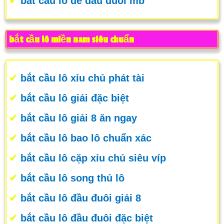
✔
bắt cầu lô đề đầu đuôi mb
bắt cầu lô miền nam siêu chuẩn
✔
bắt cầu lô xỉu chủ phát tài
✔
bắt cầu lô giải đặc biệt
✔
bắt cầu lô giải 8 ăn ngay
✔
bắt cầu lô bao lô chuẩn xác
✔
bắt cầu lô cặp xỉu chủ siêu víp
✔
bắt cầu lô song thủ lô
✔
bắt cầu lô đầu đuôi giải 8
✔
bắt cầu lô đầu đuôi đặc biệt