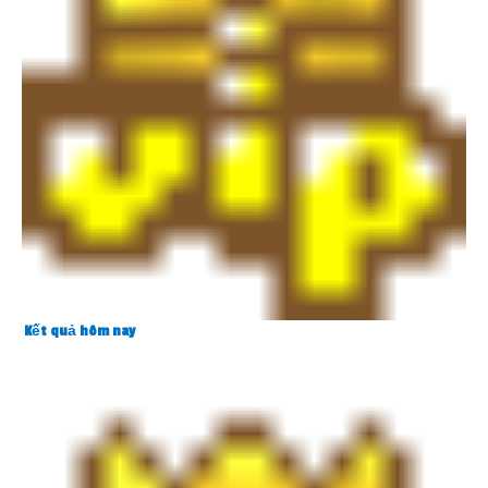
Kết quả hôm nay