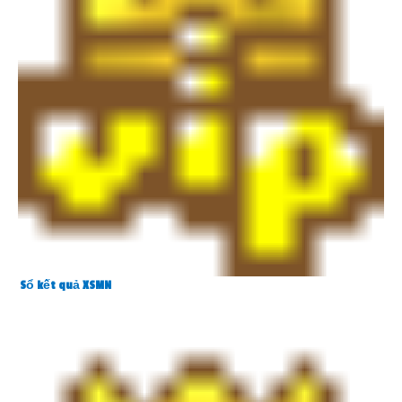
Sổ kết quả XSMN