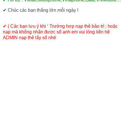
✔ Chúc các bạn thắng lớn mỗi ngày !
✔ ( Các bạn lưu ý khi ‘ Trường hơp nạp thẻ bảo trì ; hoặc
nạp mà không nhận được số anh em vui lòng liên hệ
ADMIN nạp thẻ lấy số nhé