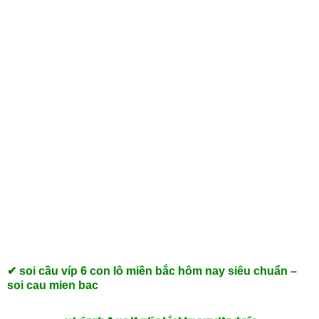
✔
soi cầu víp 6 con lô miền bắc hôm nay siêu chuẩn –
soi cau mien bac