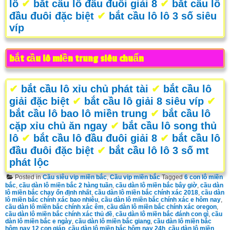
lô
✔
bắt cầu lô đầu đuôi giải 8
✔
bắt cầu lô
đầu đuôi đặc biệt
✔
bắt cầu lô lô 3 số siêu
víp
bắt cầu lô miền trung siêu chuẩn
✔
bắt cầu lô xỉu chủ phát tài
✔
bắt cầu lô
giải đặc biệt
✔
bắt cầu lô giải 8 siêu víp
✔
bắt cầu lô bao lô miền trung
✔
bắt cầu lô
cặp xỉu chủ ăn ngay
✔
bắt cầu lô song thủ
lô
✔
bắt cầu lô đầu đuôi giải 8
✔
bắt cầu lô
đầu đuôi đặc biệt
✔
bắt cầu lô lô 3 số mt
phát lộc
Posted in
Cầu siêu vip miền bắc
,
Cầu vip miền bắc
Tagged
6 con lô miền
bắc
,
cầu dàn lô miền bắc 2 hàng tuần
,
cầu dàn lô miền bắc bây giờ
,
cầu dàn
lô miền bắc chạy ổn định nhất
,
cầu dàn lô miền bắc chính xác 2018
,
cầu dàn
lô miền bắc chính xác bao nhiêu
,
cầu dàn lô miền bắc chính xác e hôm nay
,
cầu dàn lô miền bắc chính xác êm
,
cầu dàn lô miền bắc chính xác oregon
,
cầu dàn lô miền bắc chính xác thủ đề
,
cầu dàn lô miền bắc đánh con gì
,
cầu
dàn lô miền bắc e ngày
,
cầu dàn lô miền bắc giang
,
cầu dàn lô miền bắc
hôm nay 12 con giáp
,
cầu dàn lô miền bắc hôm nay 24h
,
cầu dàn lô miền