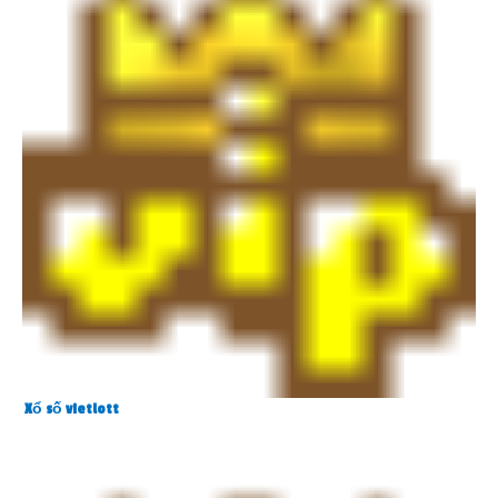
Xổ số vietlott