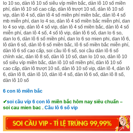
lo 10 so, dàn lô 10 số siêu víp miền bắc, dàn lô 10 số miền
phí, dàn lô 10 số cao cấp, dàn lô trượt 10 số, dàn lô 10 số
vip, dàn lô 4 số, dàn lô 4 số miền phí miền bắc, dàn lô 4 số
mb miễn phí, dan lo 4 so, dàn lô 4 số miền bắc miễn phí, dan
lo 4 so vip, dàn lô 4 số vip, dàn lô 4 số miền bắc, dàn lô 4 số
miễn phí, dan lô 4 số, 4 số lô vip, dàn lô 6 số, dan lo 6 so,
dan lo 6, dàn lô 6 số miền phí, dan lo 6 so mien phi, dan lô 6,
lô dàn 6 số, dàn lô 6 số miền bắc, lô 6 số miền bắc miễn phí,
dàn lô 6 số cao cấp, soi cầu lô 6 số, soi cầu dàn lô 6 số
chính xác, dàn lô 8 số, dàn lô 10 số, dan lo 10 so, dàn lô 10
số siêu víp miền bắc, dàn lô 10 số miền phí, dàn lô 10 số
cao cấp, dàn lô trượt 10 số, dàn lô 10 số vip, dàn lô 4, dàn lô
6, dàn lô 8, dàn lô 10, dàn lô 4 số, dàn lô 6 số, dàn lô 8 số,
dàn lô 10 số
6 con lô miền bắc
✔
soi cầu víp 6 con lô
miền bắc hôm nay siêu chuẩn –
soi cau mien bac .
Cầu lô 6 số vip