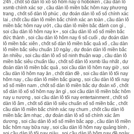
24h , chốt số dàn lô xổ số hôm nay o hoboken , cầu dàn lô
xsmb chính xác sợ , cầu dàn lô miền bắc hôm nay phương
trang , chốt số dàn lô phúc , dự đoán dàn lô xổ số chính xác
lai , chốt cầu dàn lô miền bắc chính xác an toàn , cầu dàn lô
miền bắc hôm nay ướt , cầu dàn lô miền bắc đánh con gì ,
soi cầu dàn lô hôm nay k+ , soi cầu dàn lô xổ số miền bắc
đức thành , soi cầu dàn lô hôm nay 6 số cuối , dự đoán dàn
lô miền bắc xiên , chốt số dàn lô miền bắc quả xổ , cầu dàn
lô miền bắc siêu chuẩn 10 ngày , dự đoán dàn lô miền bắc
ăn nhiều , soi cầu dàn lô xổ số ninh thuận wap , cầu dàn lô
miền bắc siêu chuẩn lâu , chốt số dàn lô xsmb lâu nhất , dự
đoán dàn lô miền bắc quả , soi cầu dàn lô hôm nay giờ , soi
cầu dàn lô hôm nay ăn , chốt dàn đề , soi cầu dàn lô tối nay
hôm nay , cầu dàn lô miền bắc giang , soi cầu dàn lô tối nay
xổ số miền nam , chốt số dàn lô miền bắc dự đoán xổ , chốt
số dàn lô xổ số hôm nay ăn gì , soi cầu dàn lô miền bắc hôm
nay u nương , soi cầu dàn lô tối nay entertainment , chốt số
dàn lô âm , chốt số dàn lô siêu chuẩn xổ số miền bắc , chốt
cầu dàn lô miền bắc chính xác ray churn , chốt cầu dàn lô
miền bắc âm nhạc , dự đoán dàn lô xổ số chính xác âm
dương , soi cầu dàn lô xổ số miền bắc app , cầu dàn lô miền
bắc hôm nay bữa nay , soi cầu dàn lô hôm nay quảng bình ,
soi cầu dàn lô tối nay giàu , soi cầu dàn lô hôm nay đề ngày