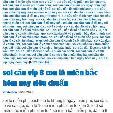
cầu dàn lô miền bắc hôm nay víp 24h
,
soi cầu dàn lô miễn phí âm dương
,
soi cầu dàn lô miễn phí chấm com
,
soi cầu dàn lô miễn phí ngày hôm nay
666
,
soi cầu dàn lô miễn phí xổ số
,
soi cầu dàn lô miễn phí xsmb
,
soi cầu
dàn lô tiền giang
,
soi cầu dàn lô tối nay ăn
,
soi cầu dàn lô tối nay chuẩn miền
bắc
,
soi cầu dàn lô tối nay entertainment
,
soi cầu dàn lô tối nay giàu
,
soi cầu
dàn lô tối nay hôm nay
,
soi cầu dàn lô tối nay lai
,
soi cầu dàn lô tối nay
online miễn phí
,
soi cầu dàn lô tối nay siêu chuẩn
,
soi cầu dàn lô tối nay xổ
số miền nam
,
soi cầu dàn lô xổ số 4 số vip
,
soi cầu dàn lô xổ số hôm nay
,
soi cầu dàn lô xổ số miền bắc 12 8
,
soi cầu dàn lô xổ số miền bắc 786
,
soi
cầu dàn lô xổ số miền bắc app
,
soi cầu dàn lô xổ số miền bắc đức thành
,
soi
cầu dàn lô xổ số miền bắc mobi
,
soi cầu dàn lô xổ số miền bắc plus
,
soi cầu
dàn lô xổ số ninh thuận wap
,
soi cầu dàn lô xsmb 6 số miền bắc
,
soi cầu dàn
lô xsmb 999
,
soi cầu dàn lô xsmb chính xác 500
,
soi cầu dàn lô xsmb chính
xác dài nhất
,
soi cầu dàn lô xsmb chính xác indo
,
soi cầu dàn lô xsmb chính
xác uwc
,
soi cầu dàn lô xsmb siêu chuẩn bạch thủ
,
soi cầu dàn lô xsmb
siêu chuẩn internet
,
soi cầu dàn lô xsmb siêu chuẩn ông bà
,
soi cầu vip
hôm nay
,
soi cầu víp miền bắc
,
soi cầu vip miền bắc ngày hôm nay
,
soi cầu
ở
vip ngày hôm nay
121 bình luận
soi
cầu
soi cầu víp 8 con lô miền bắc
víp
6
con
hôm nay siêu chuẩn
lô
miền
bắc
Posted on
06/08/2026
hôm
nay
soi lô miễn phí, bạch thủ lô khung 3 ngày miễn phí, soi cầu,
siêu
chuẩn
lô về cả cặp, dàn lô 10 số miền phí, dàn lô xiên 3, lô 6 số
miền bắc miễn phí, dàn lô 4 số miền bắc miễn phí, dàn lô 6