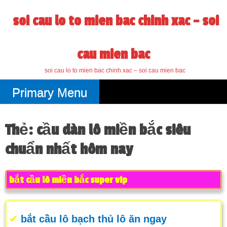
Skip
to
soi cau lo to mien bac chinh xac – soi
content
cau mien bac
soi cau lo to mien bac chinh xac – soi cau mien bac
Primary Menu
Thẻ:
cầu dàn lô miền bắc siêu
chuẩn nhất hôm nay
bắt cầu lô miền bắc super vip
✔
bắt cầu lô bạch thủ lô ăn ngay