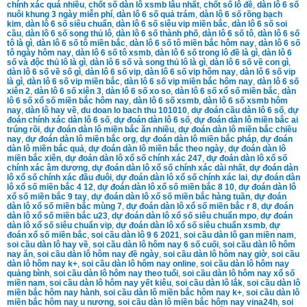
chính xác quá nhiều
,
chốt số dàn lô xsmb lâu nhất
,
chốt số lô đề
,
dàn lô 6 số
nuôi khung 3 ngày miễn phí
,
dàn lô 6 số quả trám
,
dàn lô 6 số rồng bạch
kim
,
dàn lô 6 số siêu chuẩn
,
dàn lô 6 số siêu vip miền bắc
,
dàn lô 6 số soi
cầu
,
dàn lô 6 số song thủ lô
,
dàn lô 6 số thành phố
,
dàn lô 6 số tô
,
dàn lô 6 số
tô là gì
,
dàn lô 6 số tô miền bắc
,
dàn lô 6 số tô miền bắc hôm nay
,
dàn lô 6 số
tô ngày hôm nay
,
dàn lô 6 số tô xsmb
,
dàn lô 6 số trong lô đề là gì
,
dàn lô 6
số và độc thủ lô là gì
,
dàn lô 6 số và song thủ lô là gì
,
dàn lô 6 số về con gì
,
dàn lô 6 số về số gì
,
dàn lô 6 số vip
,
dàn lô 6 số vip hôm nay
,
dàn lô 6 số vip
là gì
,
dàn lô 6 số vip miền bắc
,
dàn lô 6 số vip miền bắc hôm nay
,
dàn lô 6 số
xiên 2
,
dàn lô 6 số xiên 3
,
dàn lô 6 số xo so
,
dàn lô 6 số xổ số miền bắc
,
dàn
lô 6 số xổ số miền bắc hôm nay
,
dàn lô 6 số xsmb
,
dàn lô 6 số xsmb hôm
nay
,
dàn lô hay về
,
du doan lo bach thu 101010
,
dự đoán cầu dàn lô 6 số
,
dự
đoán chính xác dàn lô 6 số
,
dự đoán dàn lô 6 số
,
dự đoán dàn lô miền bắc ai
trúng rồi
,
dự đoán dàn lô miền bắc ăn nhiều
,
dự đoán dàn lô miền bắc chiều
nay
,
dự đoán dàn lô miền bắc org
,
dự đoán dàn lô miền bắc pháp
,
dự đoán
dàn lô miền bắc quả
,
dự đoán dàn lô miền bắc theo ngày
,
dự đoán dàn lô
miền bắc xiên
,
dự đoán dàn lô xổ số chính xác 247
,
dự đoán dàn lô xổ số
chính xác âm dương
,
dự đoán dàn lô xổ số chính xác dài nhất
,
dự đoán dàn
lô xổ số chính xác đầu đuôi
,
dự đoán dàn lô xổ số chính xác lai
,
dự đoán dàn
lô xổ số miền bắc 4 12
,
dự đoán dàn lô xổ số miền bắc 8 10
,
dự đoán dàn lô
xổ số miền bắc 9 tay
,
dự đoán dàn lô xổ số miền bắc hàng tuần
,
dự đoán
dàn lô xổ số miền bắc mùng 7
,
dự đoán dàn lô xổ số miền bắc r 8
,
dự đoán
dàn lô xổ số miền bắc u23
,
dự đoán dàn lô xổ số siêu chuẩn mpo
,
dự đoán
dàn lô xổ số siêu chuẩn vip
,
dự đoán dàn lô xổ số siêu chuẩn xsmb
,
dự
đoán xổ số miền bắc
,
soi cầu dàn lô 9 6 2021
,
soi cầu dàn lô gan miền nam
,
soi cầu dàn lô hay về
,
soi cầu dàn lô hôm nay 6 số cuối
,
soi cầu dàn lô hôm
nay ăn
,
soi cầu dàn lô hôm nay đề ngày
,
soi cầu dàn lô hôm nay giờ
,
soi cầu
dàn lô hôm nay k+
,
soi cầu dàn lô hôm nay online
,
soi cầu dàn lô hôm nay
quảng bình
,
soi cầu dàn lô hôm nay theo tuổi
,
soi cầu dàn lô hôm nay xổ số
miền nam
,
soi cầu dàn lô hôm nay yết kiêu
,
soi cầu dàn lô lắk
,
soi cầu dàn lô
miền bắc hôm nay hành
,
soi cầu dàn lô miền bắc hôm nay k+
,
soi cầu dàn lô
miền bắc hôm nay u nương
,
soi cầu dàn lô miền bắc hôm nay vina24h
,
soi