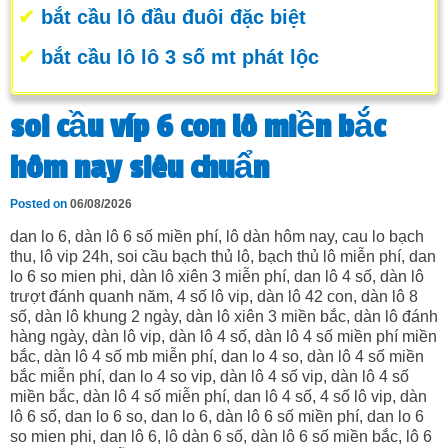
✔
bắt cầu lô đầu đuôi đặc biệt
✔
bắt cầu lô lô 3 số mt phát lộc
soi cầu víp 6 con lô miền bắc
hôm nay siêu chuẩn
Posted on
06/08/2026
dan lo 6, dàn lô 6 số miền phí, lô dàn hôm nay, cau lo bạch
thu, lô vip 24h, soi cầu bạch thủ lô, bạch thủ lô miễn phí, dan
lo 6 so mien phi, dàn lô xiên 3 miễn phí, dan lô 4 số, dàn lô
trượt đánh quanh năm, 4 số lô vip, dàn lô 42 con, dàn lô 8
số, dàn lô khung 2 ngày, dàn lô xiên 3 miền bắc, dàn lô đánh
hàng ngày, dàn lô vip, dàn lô 4 số, dàn lô 4 số miền phí miền
bắc, dàn lô 4 số mb miễn phí, dan lo 4 so, dàn lô 4 số miền
bắc miễn phí, dan lo 4 so vip, dàn lô 4 số vip, dàn lô 4 số
miền bắc, dàn lô 4 số miễn phí, dan lô 4 số, 4 số lô vip, dàn
lô 6 số, dan lo 6 so, dan lo 6, dàn lô 6 số miền phí, dan lo 6
so mien phi, dan lô 6, lô dàn 6 số, dàn lô 6 số miền bắc, lô 6