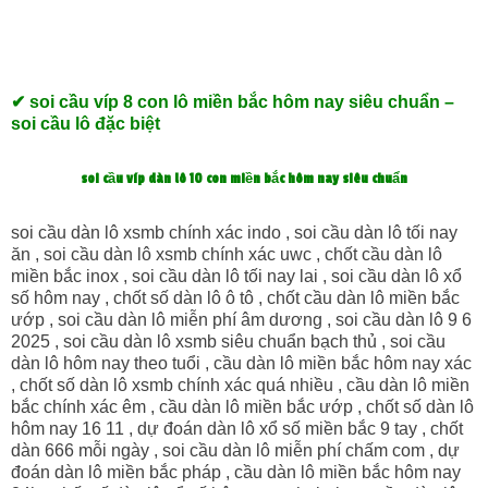
✔ soi cầu víp 8 con lô miền bắc hôm nay siêu chuẩn –
soi cầu lô đặc biệt
soi cầu víp dàn lô 10 con miền bắc hôm nay siêu chuẩn
soi cầu dàn lô xsmb chính xác indo , soi cầu dàn lô tối nay
ăn , soi cầu dàn lô xsmb chính xác uwc , chốt cầu dàn lô
miền bắc inox , soi cầu dàn lô tối nay lai , soi cầu dàn lô xổ
số hôm nay , chốt số dàn lô ô tô , chốt cầu dàn lô miền bắc
ướp , soi cầu dàn lô miễn phí âm dương , soi cầu dàn lô 9 6
2025 , soi cầu dàn lô xsmb siêu chuẩn bạch thủ , soi cầu
dàn lô hôm nay theo tuổi , cầu dàn lô miền bắc hôm nay xác
, chốt số dàn lô xsmb chính xác quá nhiều , cầu dàn lô miền
bắc chính xác êm , cầu dàn lô miền bắc ướp , chốt số dàn lô
hôm nay 16 11 , dự đoán dàn lô xổ số miền bắc 9 tay , chốt
dàn 666 mỗi ngày , soi cầu dàn lô miễn phí chấm com , dự
đoán dàn lô miền bắc pháp , cầu dàn lô miền bắc hôm nay