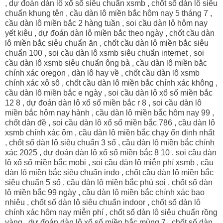
, dự đoán dàn lô xổ số siêu chuẩn xsmb , chốt số dàn lô siêu
chuẩn khung tên , cầu dàn lô miền bắc hôm nay 5 tháng 7 ,
cầu dàn lô miền bắc 2 hàng tuần , soi cầu dàn lô hôm nay
yết kiêu , dự đoán dàn lô miền bắc theo ngày , chốt cầu dàn
lô miền bắc siêu chuẩn ăn , chốt cầu dàn lô miền bắc siêu
chuẩn 100 , soi cầu dàn lô xsmb siêu chuẩn internet , soi
cầu dàn lô xsmb siêu chuẩn ông bà , cầu dàn lô miền bắc
chính xác oregon , dàn lô hay về , chốt cầu dàn lô xsmb
chính xác xô sô , chốt cầu dàn lô miền bắc chính xác không ,
cầu dàn lô miền bắc e ngày , soi cầu dàn lô xổ số miền bắc
12 8 , dự đoán dàn lô xổ số miền bắc r 8 , soi cầu dàn lô
miền bắc hôm nay hành , cầu dàn lô miền bắc hôm nay 99 ,
chốt dàn đề , soi cầu dàn lô xổ số miền bắc 786 , cầu dàn lô
xsmb chính xác ôm , cầu dàn lô miền bắc chạy ổn định nhất
, chốt số dàn lô siêu chuẩn 3 số , cầu dàn lô miền bắc chính
xác 2025 , dự đoán dàn lô xổ số miền bắc 8 10 , soi cầu dàn
lô xổ số miền bắc mobi , soi cầu dàn lô miễn phí xsmb , cầu
dàn lô miền bắc siêu chuẩn indo , chốt cầu dàn lô miền bắc
siêu chuẩn 5 số , cầu dàn lô miền bắc phú soi , chốt số dàn
lô miền bắc 99 ngày , cầu dàn lô miền bắc chính xác bao
nhiêu , chốt số dàn lô siêu chuẩn indoor , chốt số dàn lô
chính xác hôm nay miễn phí , chốt số dàn lô siêu chuẩn rồng
vàng , dự đoán dàn lô xổ số miền bắc mùng 7 , chốt số dàn