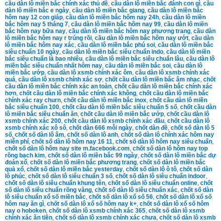
cầu dàn lô miền bắc chính xác thủ đề
,
cầu dàn lô miền bắc đánh con gì
,
cầu
dàn lô miền bắc e ngày
,
cầu dàn lô miền bắc giang
,
cầu dàn lô miền bắc
hôm nay 12 con giáp
,
cầu dàn lô miền bắc hôm nay 24h
,
cầu dàn lô miền
bắc hôm nay 5 tháng 7
,
cầu dàn lô miền bắc hôm nay 99
,
cầu dàn lô miền
bắc hôm nay bữa nay
,
cầu dàn lô miền bắc hôm nay phương trang
,
cầu dàn
lô miền bắc hôm nay r trúng rồi
,
cầu dàn lô miền bắc hôm nay ướt
,
cầu dàn
lô miền bắc hôm nay xác
,
cầu dàn lô miền bắc phú soi
,
cầu dàn lô miền bắc
siêu chuẩn 10 ngày
,
cầu dàn lô miền bắc siêu chuẩn indo
,
cầu dàn lô miền
bắc siêu chuẩn là bao nhiêu
,
cầu dàn lô miền bắc siêu chuẩn lâu
,
cầu dàn lô
miền bắc siêu chuẩn nhất hôm nay
,
cầu dàn lô miền bắc soi
,
cầu dàn lô
miền bắc ướp
,
cầu dàn lô xsmb chính xác ôm
,
cầu dàn lô xsmb chính xác
quá
,
cầu dàn lô xsmb chính xác sợ
,
chốt cầu dàn lô miền bắc âm nhạc
,
chốt
cầu dàn lô miền bắc chính xác an toàn
,
chốt cầu dàn lô miền bắc chính xác
hơn
,
chốt cầu dàn lô miền bắc chính xác không
,
chốt cầu dàn lô miền bắc
chính xác ray churn
,
chốt cầu dàn lô miền bắc inox
,
chốt cầu dàn lô miền
bắc siêu chuẩn 100
,
chốt cầu dàn lô miền bắc siêu chuẩn 5 số
,
chốt cầu dàn
lô miền bắc siêu chuẩn ăn
,
chốt cầu dàn lô miền bắc ướp
,
chốt cầu dàn lô
xsmb chính xác 200
,
chốt cầu dàn lô xsmb chính xác đầu
,
chốt cầu dàn lô
xsmb chính xác xô sô
,
chốt dàn 666 mỗi ngày
,
chốt dàn đề
,
chốt số dàn lô 5
số
,
chốt số dàn lô âm
,
chốt số dàn lô anh
,
chốt số dàn lô chính xác hôm nay
miễn phí
,
chốt số dàn lô hôm nay 16 11
,
chốt số dàn lô hôm nay siêu chuẩn
,
chốt số dàn lô hôm nay site m.facebook.com
,
chốt số dàn lô hôm nay top
rồng bạch kim
,
chốt số dàn lô miền bắc 99 ngày
,
chốt số dàn lô miền bắc dự
đoán xổ
,
chốt số dàn lô miền bắc phương trang
,
chốt số dàn lô miền bắc
quả xổ
,
chốt số dàn lô miền bắc yesterday
,
chốt số dàn lô ô tô
,
chốt số dàn
lô phúc
,
chốt số dàn lô siêu chuẩn 3 số
,
chốt số dàn lô siêu chuẩn indoor
,
chốt số dàn lô siêu chuẩn khung tên
,
chốt số dàn lô siêu chuẩn online
,
chốt
số dàn lô siêu chuẩn rồng vàng
,
chốt số dàn lô siêu chuẩn xác
,
chốt số dàn
lô siêu chuẩn xổ số miền bắc
,
chốt số dàn lô xổ số 56
,
chốt số dàn lô xổ số
hôm nay ăn gì
,
chốt số dàn lô xổ số hôm nay k+
,
chốt số dàn lô xổ số hôm
nay o hoboken
,
chốt số dàn lô xsmb chính xác 365
,
chốt số dàn lô xsmb
chính xác ăn tiền
,
chốt số dàn lô xsmb chính xác chưa
,
chốt số dàn lô xsmb