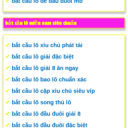
✔
bắt cầu lô đề đầu đuôi mb
bắt cầu lô miền nam siêu chuẩn
✔
bắt cầu lô xỉu chủ phát tài
✔
bắt cầu lô giải đặc biệt
✔
bắt cầu lô giải 8 ăn ngay
✔
bắt cầu lô bao lô chuẩn xác
✔
bắt cầu lô cặp xỉu chủ siêu víp
✔
bắt cầu lô song thủ lô
✔
bắt cầu lô đầu đuôi giải 8
✔
bắt cầu lô đầu đuôi đặc biệt