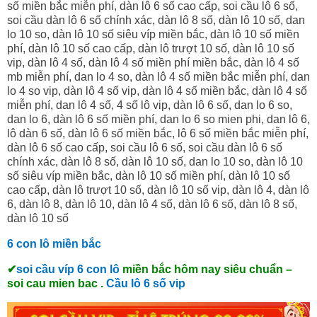
số miền bắc miễn phí, dàn lô 6 số cao cấp, soi cầu lô 6 số,
soi cầu dàn lô 6 số chính xác, dàn lô 8 số, dàn lô 10 số, dan
lo 10 so, dàn lô 10 số siêu víp miền bắc, dàn lô 10 số miền
phí, dàn lô 10 số cao cấp, dàn lô trượt 10 số, dàn lô 10 số
vip, dàn lô 4 số, dàn lô 4 số miền phí miền bắc, dàn lô 4 số
mb miễn phí, dan lo 4 so, dàn lô 4 số miền bắc miễn phí, dan
lo 4 so vip, dàn lô 4 số vip, dàn lô 4 số miền bắc, dàn lô 4 số
miễn phí, dan lô 4 số, 4 số lô vip, dàn lô 6 số, dan lo 6 so,
dan lo 6, dàn lô 6 số miền phí, dan lo 6 so mien phi, dan lô 6,
lô dàn 6 số, dàn lô 6 số miền bắc, lô 6 số miền bắc miễn phí,
dàn lô 6 số cao cấp, soi cầu lô 6 số, soi cầu dàn lô 6 số
chính xác, dàn lô 8 số, dàn lô 10 số, dan lo 10 so, dàn lô 10
số siêu víp miền bắc, dàn lô 10 số miền phí, dàn lô 10 số
cao cấp, dàn lô trượt 10 số, dàn lô 10 số vip, dàn lô 4, dàn lô
6, dàn lô 8, dàn lô 10, dàn lô 4 số, dàn lô 6 số, dàn lô 8 số,
dàn lô 10 số
6 con lô miền bắc
✔
soi cầu víp 6 con lô
miền bắc hôm nay siêu chuẩn –
soi cau mien bac .
Cầu lô 6 số vip