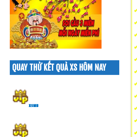
QUAY THỬ KẾT QUẢ XS HÔM NAY
XSMB