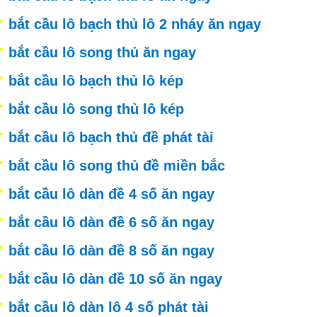
✔
bắt cầu lô bạch thủ lô 2 nháy ăn ngay
✔
bắt cầu lô song thủ ăn ngay
✔
bắt cầu lô bạch thủ lô kép
✔
bắt cầu lô song thủ lô kép
✔
bắt cầu lô bạch thủ đề phát tài
✔
bắt cầu lô song thủ đề miền bắc
✔
bắt cầu lô dàn đề 4 số ăn ngay
✔
bắt cầu lô dàn đề 6 số ăn ngay
✔
bắt cầu lô dàn đề 8 số ăn ngay
✔
bắt cầu lô dàn đề 10 số ăn ngay
✔
bắt cầu lô dàn lô 4 số phát tài