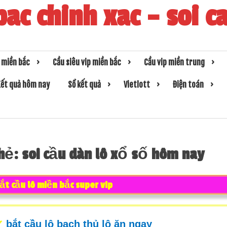
bac chinh xac – soi 
 miền bắc
Cầu siêu vip miền bắc
Cầu vip miền trung
ết quả hôm nay
Sổ kết quả
Vietlott
Điện toán
hẻ:
soi cầu dàn lô xổ số hôm nay
ắt cầu lô miền bắc super vip
✔
bắt cầu lô bạch thủ lô ăn ngay