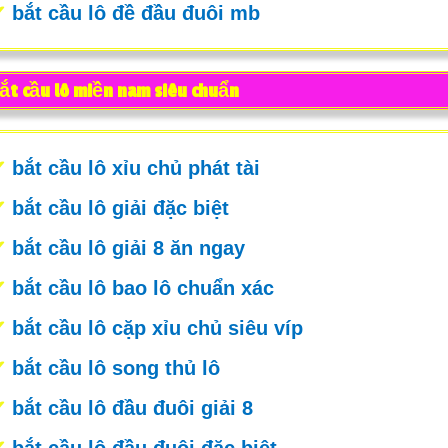
✔
bắt cầu lô đề đầu đuôi mb
ắt cầu lô miền nam siêu chuẩn
✔
bắt cầu lô xỉu chủ phát tài
✔
bắt cầu lô giải đặc biệt
✔
bắt cầu lô giải 8 ăn ngay
✔
bắt cầu lô bao lô chuẩn xác
✔
bắt cầu lô cặp xỉu chủ siêu víp
✔
bắt cầu lô song thủ lô
✔
bắt cầu lô đầu đuôi giải 8
✔
bắt cầu lô đầu đuôi đặc biệt