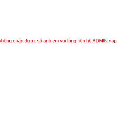
à không nhận được số anh em vui lòng liên hệ ADMIN nạp