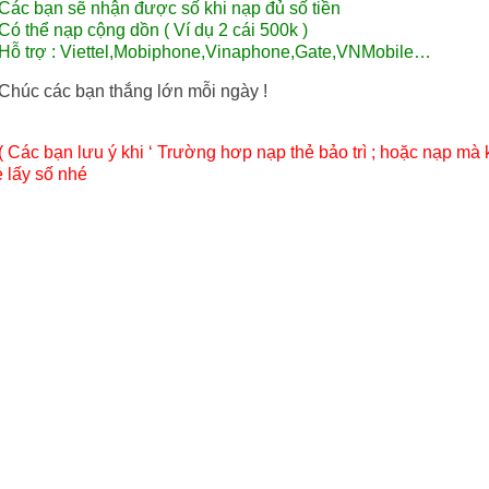
Các bạn sẽ nhận được số khi nạp đủ số tiền
Có thể nạp cộng dồn ( Ví dụ 2 cái 500k )
Hỗ trợ : Viettel,Mobiphone,Vinaphone,Gate,VNMobile…
Chúc các bạn thắng lớn mỗi ngày !
( Các bạn lưu ý khi ‘ Trường hơp nạp thẻ bảo trì ; hoặc nạp m
ẻ lấy số nhé