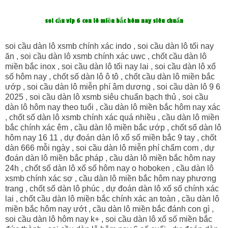
soi cầu víp 6 con lô miền bắc hôm nay siêu chuẩn
soi cầu dàn lô xsmb chính xác indo , soi cầu dàn lô tối nay
ăn , soi cầu dàn lô xsmb chính xác uwc , chốt cầu dàn lô
miền bắc inox , soi cầu dàn lô tối nay lai , soi cầu dàn lô xổ
số hôm nay , chốt số dàn lô ô tô , chốt cầu dàn lô miền bắc
ướp , soi cầu dàn lô miễn phí âm dương , soi cầu dàn lô 9 6
2025 , soi cầu dàn lô xsmb siêu chuẩn bạch thủ , soi cầu
dàn lô hôm nay theo tuổi , cầu dàn lô miền bắc hôm nay xác
, chốt số dàn lô xsmb chính xác quá nhiều , cầu dàn lô miền
bắc chính xác êm , cầu dàn lô miền bắc ướp , chốt số dàn lô
hôm nay 16 11 , dự đoán dàn lô xổ số miền bắc 9 tay , chốt
dàn 666 mỗi ngày , soi cầu dàn lô miễn phí chấm com , dự
đoán dàn lô miền bắc pháp , cầu dàn lô miền bắc hôm nay
24h , chốt số dàn lô xổ số hôm nay o hoboken , cầu dàn lô
xsmb chính xác sợ , cầu dàn lô miền bắc hôm nay phương
trang , chốt số dàn lô phúc , dự đoán dàn lô xổ số chính xác
lai , chốt cầu dàn lô miền bắc chính xác an toàn , cầu dàn lô
miền bắc hôm nay ướt , cầu dàn lô miền bắc đánh con gì ,
soi cầu dàn lô hôm nay k+ , soi cầu dàn lô xổ số miền bắc