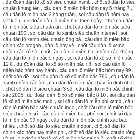
, dự đoán dàn lô xổ số siêu chuẩn xsmb , chốt số dàn lô siêu
chuẩn khung tên , cầu dàn lô miền bắc hôm nay 5 tháng 7 ,
cầu dàn lô miền bắc 2 hàng tuần , soi cầu dàn lô hôm nay
yết kiêu , dự đoán dàn lô miền bắc theo ngày , chốt cầu dàn
lô miền bắc siêu chuẩn ăn , chốt cầu dàn lô miền bắc siêu
chuẩn 100 , soi cầu dàn lô xsmb siêu chuẩn internet , soi
cầu dàn lô xsmb siêu chuẩn ông bà , cầu dàn lô miền bắc
chính xác oregon , dàn lô hay về , chốt cầu dàn lô xsmb
chính xác xô sô , chốt cầu dàn lô miền bắc chính xác không ,
cầu dàn lô miền bắc e ngày , soi cầu dàn lô xổ số miền bắc
12 8 , dự đoán dàn lô xổ số miền bắc r 8 , soi cầu dàn lô
miền bắc hôm nay hành , cầu dàn lô miền bắc hôm nay 99 ,
chốt dàn đề , soi cầu dàn lô xổ số miền bắc 786 , cầu dàn lô
xsmb chính xác ôm , cầu dàn lô miền bắc chạy ổn định nhất
, chốt số dàn lô siêu chuẩn 3 số , cầu dàn lô miền bắc chính
xác 2025 , dự đoán dàn lô xổ số miền bắc 8 10 , soi cầu dàn
lô xổ số miền bắc mobi , soi cầu dàn lô miễn phí xsmb , cầu
dàn lô miền bắc siêu chuẩn indo , chốt cầu dàn lô miền bắc
siêu chuẩn 5 số , cầu dàn lô miền bắc phú soi , chốt số dàn
lô miền bắc 99 ngày , cầu dàn lô miền bắc chính xác bao
nhiêu , chốt số dàn lô siêu chuẩn indoor , chốt số dàn lô
chính xác hôm nay miễn phí , chốt số dàn lô siêu chuẩn rồng
vàng , dự đoán dàn lô xổ số miền bắc mùng 7 , chốt số dàn