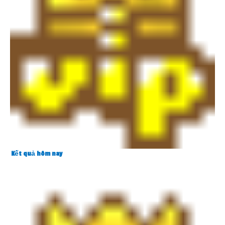
Kết quả hôm nay