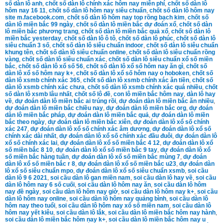
số dàn lô anh
,
chốt số dàn lô chính xác hôm nay miễn phí
,
chốt số dàn lô
hôm nay 16 11
,
chốt số dàn lô hôm nay siêu chuẩn
,
chốt số dàn lô hôm nay
site m.facebook.com
,
chốt số dàn lô hôm nay top rồng bạch kim
,
chốt số
dàn lô miền bắc 99 ngày
,
chốt số dàn lô miền bắc dự đoán xổ
,
chốt số dàn
lô miền bắc phương trang
,
chốt số dàn lô miền bắc quả xổ
,
chốt số dàn lô
miền bắc yesterday
,
chốt số dàn lô ô tô
,
chốt số dàn lô phúc
,
chốt số dàn lô
siêu chuẩn 3 số
,
chốt số dàn lô siêu chuẩn indoor
,
chốt số dàn lô siêu chuẩn
khung tên
,
chốt số dàn lô siêu chuẩn online
,
chốt số dàn lô siêu chuẩn rồng
vàng
,
chốt số dàn lô siêu chuẩn xác
,
chốt số dàn lô siêu chuẩn xổ số miền
bắc
,
chốt số dàn lô xổ số 56
,
chốt số dàn lô xổ số hôm nay ăn gì
,
chốt số
dàn lô xổ số hôm nay k+
,
chốt số dàn lô xổ số hôm nay o hoboken
,
chốt số
dàn lô xsmb chính xác 365
,
chốt số dàn lô xsmb chính xác ăn tiền
,
chốt số
dàn lô xsmb chính xác chưa
,
chốt số dàn lô xsmb chính xác quá nhiều
,
chốt
số dàn lô xsmb lâu nhất
,
chốt số lô đề
,
con lô miền bắc hôm nay
,
dàn lô hay
về
,
dự đoán dàn lô miền bắc ai trúng rồi
,
dự đoán dàn lô miền bắc ăn nhiều
,
dự đoán dàn lô miền bắc chiều nay
,
dự đoán dàn lô miền bắc org
,
dự đoán
dàn lô miền bắc pháp
,
dự đoán dàn lô miền bắc quả
,
dự đoán dàn lô miền
bắc theo ngày
,
dự đoán dàn lô miền bắc xiên
,
dự đoán dàn lô xổ số chính
xác 247
,
dự đoán dàn lô xổ số chính xác âm dương
,
dự đoán dàn lô xổ số
chính xác dài nhất
,
dự đoán dàn lô xổ số chính xác đầu đuôi
,
dự đoán dàn lô
xổ số chính xác lai
,
dự đoán dàn lô xổ số miền bắc 4 12
,
dự đoán dàn lô xổ
số miền bắc 8 10
,
dự đoán dàn lô xổ số miền bắc 9 tay
,
dự đoán dàn lô xổ
số miền bắc hàng tuần
,
dự đoán dàn lô xổ số miền bắc mùng 7
,
dự đoán
dàn lô xổ số miền bắc r 8
,
dự đoán dàn lô xổ số miền bắc u23
,
dự đoán dàn
lô xổ số siêu chuẩn mpo
,
dự đoán dàn lô xổ số siêu chuẩn xsmb
,
soi cầu
dàn lô 9 6 2021
,
soi cầu dàn lô gan miền nam
,
soi cầu dàn lô hay về
,
soi cầu
dàn lô hôm nay 6 số cuối
,
soi cầu dàn lô hôm nay ăn
,
soi cầu dàn lô hôm
nay đề ngày
,
soi cầu dàn lô hôm nay giờ
,
soi cầu dàn lô hôm nay k+
,
soi cầu
dàn lô hôm nay online
,
soi cầu dàn lô hôm nay quảng bình
,
soi cầu dàn lô
hôm nay theo tuổi
,
soi cầu dàn lô hôm nay xổ số miền nam
,
soi cầu dàn lô
hôm nay yết kiêu
,
soi cầu dàn lô lắk
,
soi cầu dàn lô miền bắc hôm nay hành
,
soi cầu dàn lô miền bắc hôm nay k+
,
soi cầu dàn lô miền bắc hôm nay u