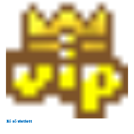
Xổ số vietlott