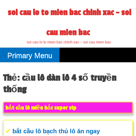
Skip
to
soi cau lo to mien bac chinh xac – soi
content
cau mien bac
soi cau lo to mien bac chinh xac – soi cau mien bac
Primary Menu
Thẻ:
cầu lô dàn lô 4 số truyền
thống
bắt cầu lô miền bắc super vip
✔
bắt cầu lô bạch thủ lô ăn ngay