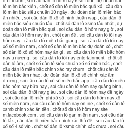
đức thành , soi cầu dàn lô hôm nay 6 số cuối , dự đoán dàn
lô miền bắc xiên , chốt số dàn lô miền bắc quả xổ , cầu dàn
lô miền bắc siêu chuẩn 10 ngày , dự đoán dàn lô miền bắc
ăn nhiều , soi cầu dàn lô xổ số ninh thuận wap , cầu dàn lô
miền bắc siêu chuẩn lâu , chốt số dàn lô xsmb lâu nhất , dự
đoán dàn lô miền bắc quả , soi cầu dàn lô hôm nay giờ , soi
cầu dàn lô hôm nay ăn , chốt dàn đề , soi cầu dàn lô tối nay
hôm nay , cầu dàn lô miền bắc giang , soi cầu dàn lô tối nay
xổ số miền nam , chốt số dàn lô miền bắc dự đoán xổ , chốt
số dàn lô xổ số hôm nay ăn gì , soi cầu dàn lô miền bắc hôm
nay u nương , soi cầu dàn lô tối nay entertainment , chốt số
dàn lô âm , chốt số dàn lô siêu chuẩn xổ số miền bắc , chốt
cầu dàn lô miền bắc chính xác ray churn , chốt cầu dàn lô
miền bắc âm nhạc , dự đoán dàn lô xổ số chính xác âm
dương , soi cầu dàn lô xổ số miền bắc app , cầu dàn lô miền
bắc hôm nay bữa nay , soi cầu dàn lô hôm nay quảng bình ,
soi cầu dàn lô tối nay giàu , soi cầu dàn lô hôm nay đề ngày
, soi cầu dàn lô miễn phí xổ số , soi cầu dàn lô hôm nay xổ
số miền nam , soi cầu dàn lô hôm nay online , chốt số dàn lô
xsmb chính xác ăn tiền , chốt số dàn lô hôm nay site
m.facebook.com , soi cầu dàn lô gan miền nam , soi cầu dàn
lô lắk , cầu dàn lô miền bắc chính xác thủ đề , soi cầu dàn lô
xổ số 4 số vip , chốt số dàn lô xsmb chính xác chưa , soi cầu