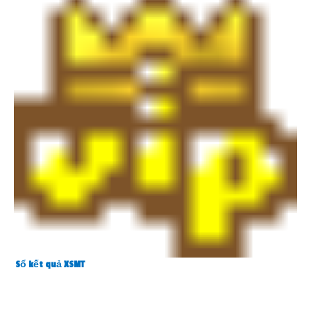
Sổ kết quả XSMT