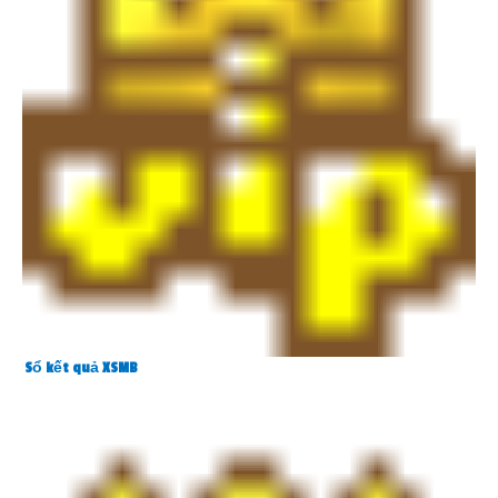
Sổ kết quả XSMB