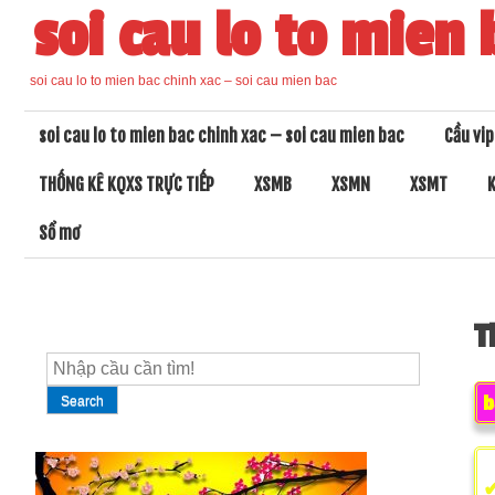
Skip
soi cau lo to mien 
to
content
soi cau lo to mien bac chinh xac – soi cau mien bac
soi cau lo to mien bac chinh xac – soi cau mien bac
Cầu vip
THỐNG KÊ KQXS TRỰC TIẾP
XSMB
XSMN
XSMT
K
Sổ mơ
T
b
Search