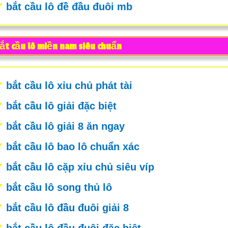
✔
bắt cầu lô đề đầu đuôi mb
ắt cầu lô miền nam siêu chuẩn
✔
bắt cầu lô xỉu chủ phát tài
✔
bắt cầu lô giải đặc biệt
✔
bắt cầu lô giải 8 ăn ngay
✔
bắt cầu lô bao lô chuẩn xác
✔
bắt cầu lô cặp xỉu chủ siêu víp
✔
bắt cầu lô song thủ lô
✔
bắt cầu lô đầu đuôi giải 8
✔
bắt cầu lô đầu đuôi đặc biệt