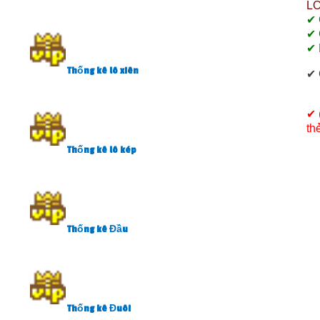
LÔ
✔ 
✔ 
✔ 
Thống kê lô xiên
✔ 
✔ 
th
Thống kê lô kép
Thống kê Đầu
Thống kê Đuôi