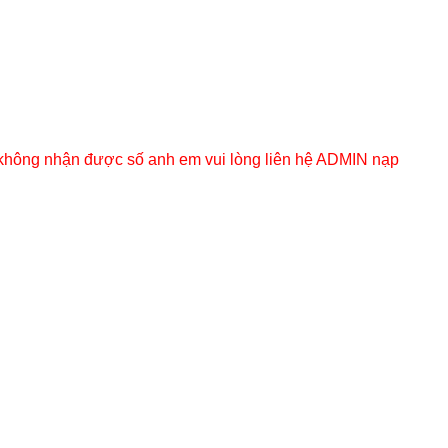
à không nhận được số anh em vui lòng liên hệ ADMIN nạp