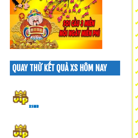
QUAY THỬ KẾT QUẢ XS HÔM NAY
XSMB