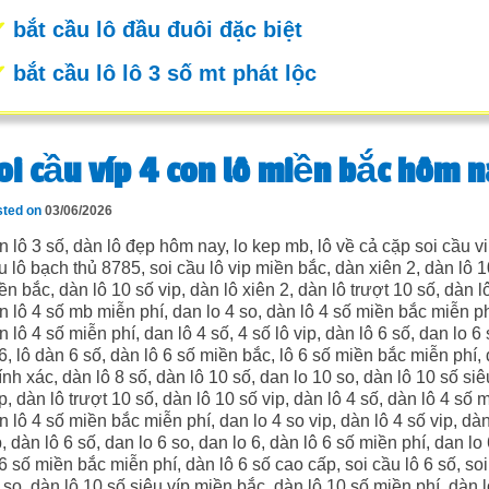
✔
bắt cầu lô đầu đuôi đặc biệt
✔
bắt cầu lô lô 3 số mt phát lộc
oi cầu víp 4 con lô miền bắc hôm 
sted on
03/06/2026
n lô 3 số, dàn lô đẹp hôm nay, lo kep mb, lô về cả cặp soi cầu vi
u lô bạch thủ 8785, soi cầu lô vip miền bắc, dàn xiên 2, dàn lô 10
ền bắc, dàn lô 10 số vip, dàn lô xiên 2, dàn lô trượt 10 số, dàn l
n lô 4 số mb miễn phí, dan lo 4 so, dàn lô 4 số miền bắc miễn phí
n lô 4 số miễn phí, dan lô 4 số, 4 số lô vip, dàn lô 6 số, dan lo 6
 6, lô dàn 6 số, dàn lô 6 số miền bắc, lô 6 số miền bắc miễn phí, 
ính xác, dàn lô 8 số, dàn lô 10 số, dan lo 10 so, dàn lô 10 số si
p, dàn lô trượt 10 số, dàn lô 10 số vip, dàn lô 4 số, dàn lô 4 số
n lô 4 số miền bắc miễn phí, dan lo 4 so vip, dàn lô 4 số vip, dàn
p, dàn lô 6 số, dan lo 6 so, dan lo 6, dàn lô 6 số miền phí, dan lo
 6 số miền bắc miễn phí, dàn lô 6 số cao cấp, soi cầu lô 6 số, soi
 so, dàn lô 10 số siêu víp miền bắc, dàn lô 10 số miền phí, dàn l