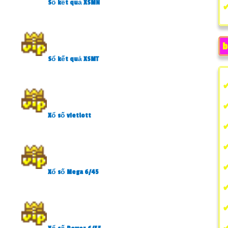
Sổ kết quả XSMN
b
Sổ kết quả XSMT
Xổ số vietlott
Xổ số Mega 6/45