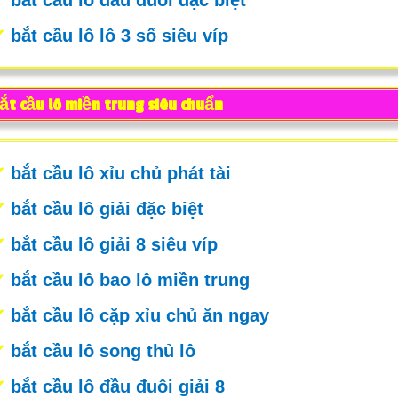
✔
bắt cầu lô lô 3 số siêu víp
ắt cầu lô miền trung siêu chuẩn
✔
bắt cầu lô xỉu chủ phát tài
✔
bắt cầu lô giải đặc biệt
✔
bắt cầu lô giải 8 siêu víp
✔
bắt cầu lô bao lô miền trung
✔
bắt cầu lô cặp xỉu chủ ăn ngay
✔
bắt cầu lô song thủ lô
✔
bắt cầu lô đầu đuôi giải 8