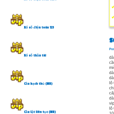
Xổ số điện toán 123
s
Po
Xổ số thần tài
dà
cầ
mi
dà
dà
lô
Cầu bạch thủ (MB)
ch
cấ
dà
vi
lô
Cầu lật liên tục (MB)
10