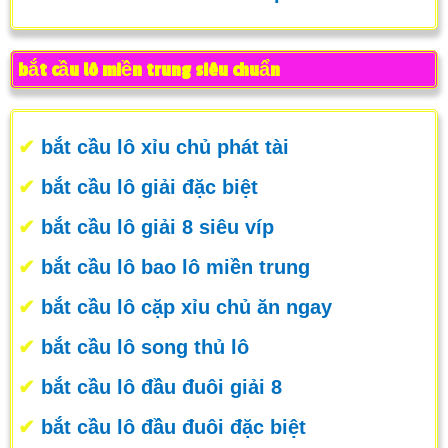
bắt cầu lô miền trung siêu chuẩn
✔
bắt cầu lô xỉu chủ phát tài
✔
bắt cầu lô giải đặc biệt
✔
bắt cầu lô giải 8 siêu víp
✔
bắt cầu lô bao lô miền trung
✔
bắt cầu lô cặp xỉu chủ ăn ngay
✔
bắt cầu lô song thủ lô
✔
bắt cầu lô đầu đuôi giải 8
✔
bắt cầu lô đầu đuôi đặc biệt