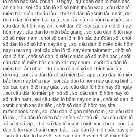
lô miền bắc siêu chuẩn 10 ngày , dự đoán dàn lô miền bắc
ăn nhiều , soi cầu dàn lô xổ số ninh thuận wap , cầu dàn lô
miền bắc siêu chuẩn lâu , chốt số dàn lô xsmb lâu nhất , dự
đoán dàn lô miền bắc quả , soi cầu dàn lô hôm nay giờ , soi
cầu dàn lô hôm nay ăn , chốt dàn đề , soi cầu dàn lô tối nay
hôm nay , cầu dàn lô miền bắc giang , soi cầu dàn lô tối nay
xổ số miền nam , chốt số dàn lô miền bắc dự đoán xổ , chốt
số dàn lô xổ số hôm nay ăn gì , soi cầu dàn lô miền bắc hôm
nay u nương , soi cầu dàn lô tối nay entertainment , chốt số
dàn lô âm , chốt số dàn lô siêu chuẩn xổ số miền bắc , chốt
cầu dàn lô miền bắc chính xác ray churn , chốt cầu dàn lô
miền bắc âm nhạc , dự đoán dàn lô xổ số chính xác âm
dương , soi cầu dàn lô xổ số miền bắc app , cầu dàn lô miền
bắc hôm nay bữa nay , soi cầu dàn lô hôm nay quảng bình ,
soi cầu dàn lô tối nay giàu , soi cầu dàn lô hôm nay đề ngày
, soi cầu dàn lô miễn phí xổ số , soi cầu dàn lô hôm nay xổ
số miền nam , soi cầu dàn lô hôm nay online , chốt số dàn lô
xsmb chính xác ăn tiền , chốt số dàn lô hôm nay site
m.facebook.com , soi cầu dàn lô gan miền nam , soi cầu dàn
lô lắk , cầu dàn lô miền bắc chính xác thủ đề , soi cầu dàn lô
xổ số 4 số vip , chốt số dàn lô xsmb chính xác chưa , soi cầu
dàn lô tối nay chuẩn miền bắc , cầu dàn lô miền bắc bây giờ
, soi cầu dàn lô hay về , soi cầu dàn lô xsmb 6 số miền bắc ,