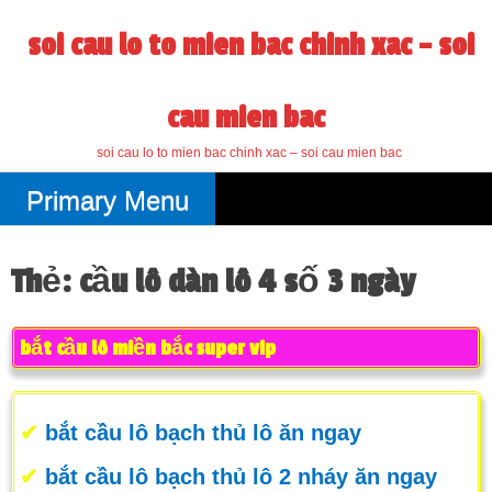
Skip
to
soi cau lo to mien bac chinh xac – soi
content
cau mien bac
soi cau lo to mien bac chinh xac – soi cau mien bac
Primary Menu
Thẻ:
cầu lô dàn lô 4 số 3 ngày
bắt cầu lô miền bắc super vip
✔
bắt cầu lô bạch thủ lô ăn ngay
✔
bắt cầu lô bạch thủ lô 2 nháy ăn ngay