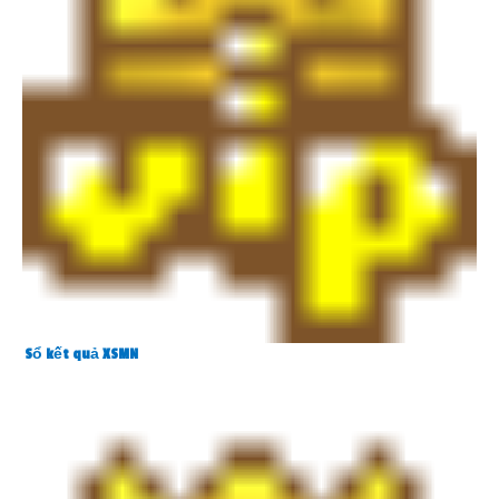
Sổ kết quả XSMN