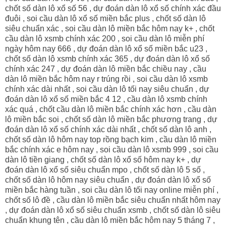
chốt số dàn lô xổ số 56 , dự đoán dàn lô xổ số chính xác đầu
đuôi , soi cầu dàn lô xổ số miền bắc plus , chốt số dàn lô
siêu chuẩn xác , soi cầu dàn lô miền bắc hôm nay k+ , chốt
cầu dàn lô xsmb chính xác 200 , soi cầu dàn lô miễn phí
ngày hôm nay 666 , dự đoán dàn lô xổ số miền bắc u23 ,
chốt số dàn lô xsmb chính xác 365 , dự đoán dàn lô xổ số
chính xác 247 , dự đoán dàn lô miền bắc chiều nay , cầu
dàn lô miền bắc hôm nay r trúng rồi , soi cầu dàn lô xsmb
chính xác dài nhất , soi cầu dàn lô tối nay siêu chuẩn , dự
đoán dàn lô xổ số miền bắc 4 12 , cầu dàn lô xsmb chính
xác quá , chốt cầu dàn lô miền bắc chính xác hơn , cầu dàn
lô miền bắc soi , chốt số dàn lô miền bắc phương trang , dự
đoán dàn lô xổ số chính xác dài nhất , chốt số dàn lô anh ,
chốt số dàn lô hôm nay top rồng bạch kim , cầu dàn lô miền
bắc chính xác e hôm nay , soi cầu dàn lô xsmb 999 , soi cầu
dàn lô tiền giang , chốt số dàn lô xổ số hôm nay k+ , dự
đoán dàn lô xổ số siêu chuẩn mpo , chốt số dàn lô 5 số ,
chốt số dàn lô hôm nay siêu chuẩn , dự đoán dàn lô xổ số
miền bắc hàng tuần , soi cầu dàn lô tối nay online miễn phí ,
chốt số lô đề , cầu dàn lô miền bắc siêu chuẩn nhất hôm nay
, dự đoán dàn lô xổ số siêu chuẩn xsmb , chốt số dàn lô siêu
chuẩn khung tên , cầu dàn lô miền bắc hôm nay 5 tháng 7 ,