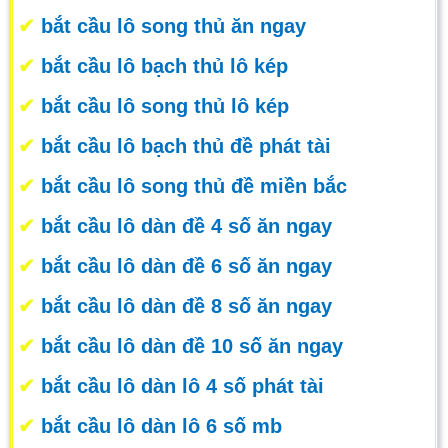
✔
bắt cầu lô song thủ ăn ngay
✔
bắt cầu lô bạch thủ lô kép
✔
bắt cầu lô song thủ lô kép
✔
bắt cầu lô bạch thủ đề phát tài
✔
bắt cầu lô song thủ đề miền bắc
✔
bắt cầu lô dàn đề 4 số ăn ngay
✔
bắt cầu lô dàn đề 6 số ăn ngay
✔
bắt cầu lô dàn đề 8 số ăn ngay
✔
bắt cầu lô dàn đề 10 số ăn ngay
✔
bắt cầu lô dàn lô 4 số phát tài
✔
bắt cầu lô dàn lô 6 số mb