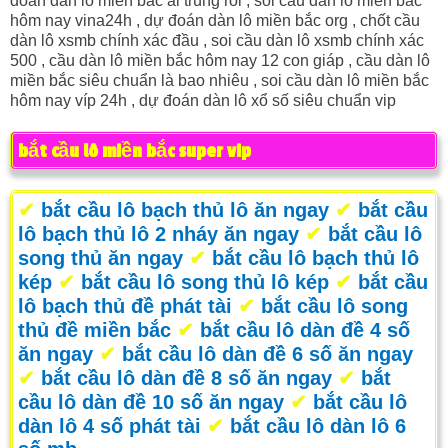
đoán dàn lô miền bắc ai trúng rồi , soi cầu dàn lô miền bắc
hôm nay vina24h , dự đoán dàn lô miền bắc org , chốt cầu
dàn lô xsmb chính xác đầu , soi cầu dàn lô xsmb chính xác
500 , cầu dàn lô miền bắc hôm nay 12 con giáp , cầu dàn lô
miền bắc siêu chuẩn là bao nhiêu , soi cầu dàn lô miền bắc
hôm nay víp 24h , dự đoán dàn lô xổ số siêu chuẩn vip
bắt cầu lô miền bắc super vip
✔
bắt cầu lô bạch thủ lô ăn ngay
✔
bắt cầu
lô bạch thủ lô 2 nháy ăn ngay
✔
bắt cầu lô
song thủ ăn ngay
✔
bắt cầu lô bạch thủ lô
kép
✔
bắt cầu lô song thủ lô kép
✔
bắt cầu
lô bạch thủ đề phát tài
✔
bắt cầu lô song
thủ đề miền bắc
✔
bắt cầu lô dàn đề 4 số
ăn ngay
✔
bắt cầu lô dàn đề 6 số ăn ngay
✔
bắt cầu lô dàn đề 8 số ăn ngay
✔
bắt
cầu lô dàn đề 10 số ăn ngay
✔
bắt cầu lô
dàn lô 4 số phát tài
✔
bắt cầu lô dàn lô 6