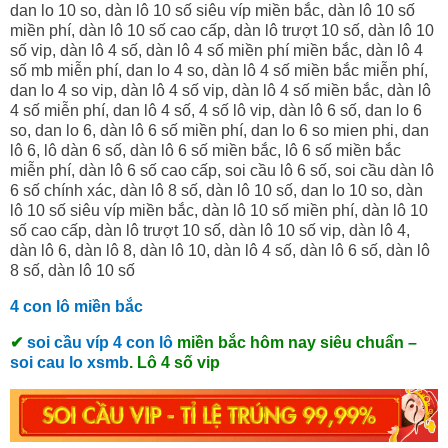
dan lo 10 so, dàn lô 10 số siêu víp miền bắc, dàn lô 10 số
miền phí, dàn lô 10 số cao cấp, dàn lô trượt 10 số, dàn lô 10
số vip, dàn lô 4 số, dàn lô 4 số miền phí miền bắc, dàn lô 4
số mb miễn phí, dan lo 4 so, dàn lô 4 số miền bắc miễn phí,
dan lo 4 so vip, dàn lô 4 số vip, dàn lô 4 số miền bắc, dàn lô
4 số miễn phí, dan lô 4 số, 4 số lô vip, dàn lô 6 số, dan lo 6
so, dan lo 6, dàn lô 6 số miền phí, dan lo 6 so mien phi, dan
lô 6, lô dàn 6 số, dàn lô 6 số miền bắc, lô 6 số miền bắc
miễn phí, dàn lô 6 số cao cấp, soi cầu lô 6 số, soi cầu dàn lô
6 số chính xác, dàn lô 8 số, dàn lô 10 số, dan lo 10 so, dàn
lô 10 số siêu víp miền bắc, dàn lô 10 số miền phí, dàn lô 10
số cao cấp, dàn lô trượt 10 số, dàn lô 10 số vip, dàn lô 4,
dàn lô 6, dàn lô 8, dàn lô 10, dàn lô 4 số, dàn lô 6 số, dàn lô
8 số, dàn lô 10 số
4 con lô miền bắc
✔
soi cầu víp 4 con lô
miền bắc hôm nay siêu chuẩn –
soi cau lo xsmb
. Lô 4 số vip