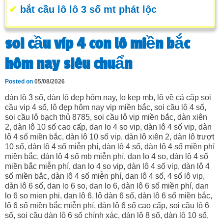
✔
bắt cầu lô lô 3 số mt phát lộc
soi cầu víp 4 con lô miền bắc
hôm nay siêu chuẩn
Posted on
05/08/2026
dàn lô 3 số, dàn lô đẹp hôm nay, lo kep mb, lô về cả cặp soi
cầu vip 4 số, lô đẹp hôm nay vip miền bắc, soi cầu lô 4 số,
soi cầu lô bạch thủ 8785, soi cầu lô vip miền bắc, dàn xiên
2, dàn lô 10 số cao cấp, dan lo 4 so vip, dàn lô 4 số vip, dàn
lô 4 số miền bắc, dàn lô 10 số vip, dàn lô xiên 2, dàn lô trượt
10 số, dàn lô 4 số miễn phí, dàn lô 4 số, dàn lô 4 số miền phí
miền bắc, dàn lô 4 số mb miễn phí, dan lo 4 so, dàn lô 4 số
miền bắc miễn phí, dan lo 4 so vip, dàn lô 4 số vip, dàn lô 4
số miền bắc, dàn lô 4 số miễn phí, dan lô 4 số, 4 số lô vip,
dàn lô 6 số, dan lo 6 so, dan lo 6, dàn lô 6 số miền phí, dan
lo 6 so mien phi, dan lô 6, lô dàn 6 số, dàn lô 6 số miền bắc,
lô 6 số miền bắc miễn phí, dàn lô 6 số cao cấp, soi cầu lô 6
số, soi cầu dàn lô 6 số chính xác, dàn lô 8 số, dàn lô 10 số,