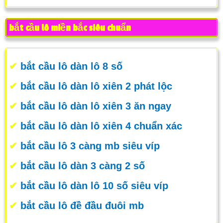
bắt cầu lô miền bắc siêu chuẩn
✔
bắt cầu lô dàn lô 8 số
✔
bắt cầu lô dàn lô xiên 2 phát lộc
✔
bắt cầu lô dàn lô xiên 3 ăn ngay
✔
bắt cầu lô dàn lô xiên 4 chuẩn xác
✔
bắt cầu lô 3 càng mb siêu víp
✔
bắt cầu lô dàn 3 càng 2 số
✔
bắt cầu lô dàn lô 10 số siêu víp
✔
bắt cầu lô đề đầu đuôi mb