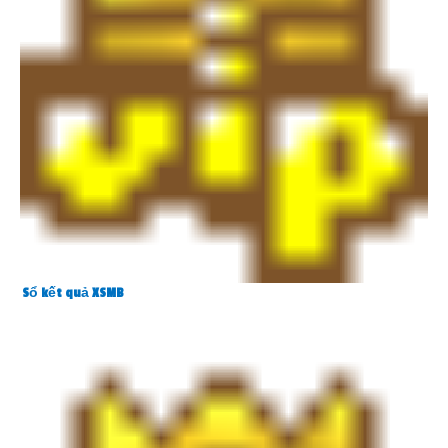
Sổ kết quả XSMB