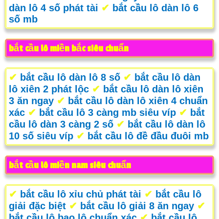
dàn lô 4 số phát tài
✔
bắt cầu lô dàn lô 6
số mb
bắt cầu lô miền bắc siêu chuẩn
✔
bắt cầu lô dàn lô 8 số
✔
bắt cầu lô dàn
lô xiên 2 phát lộc
✔
bắt cầu lô dàn lô xiên
3 ăn ngay
✔
bắt cầu lô dàn lô xiên 4 chuẩn
xác
✔
bắt cầu lô 3 càng mb siêu víp
✔
bắt
cầu lô dàn 3 càng 2 số
✔
bắt cầu lô dàn lô
10 số siêu víp
✔
bắt cầu lô đề đầu đuôi mb
bắt cầu lô miền nam siêu chuẩn
✔
bắt cầu lô xỉu chủ phát tài
✔
bắt cầu lô
giải đặc biệt
✔
bắt cầu lô giải 8 ăn ngay
✔
bắt cầu lô bao lô chuẩn xác
✔
bắt cầu lô