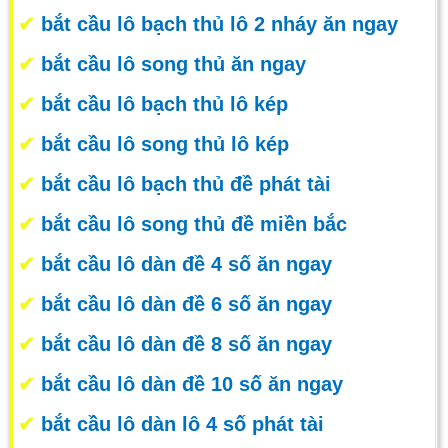
✔
bắt cầu lô bạch thủ lô 2 nháy ăn ngay
✔
bắt cầu lô song thủ ăn ngay
✔
bắt cầu lô bạch thủ lô kép
✔
bắt cầu lô song thủ lô kép
✔
bắt cầu lô bạch thủ đề phát tài
✔
bắt cầu lô song thủ đề miền bắc
✔
bắt cầu lô dàn đề 4 số ăn ngay
✔
bắt cầu lô dàn đề 6 số ăn ngay
✔
bắt cầu lô dàn đề 8 số ăn ngay
✔
bắt cầu lô dàn đề 10 số ăn ngay
✔
bắt cầu lô dàn lô 4 số phát tài