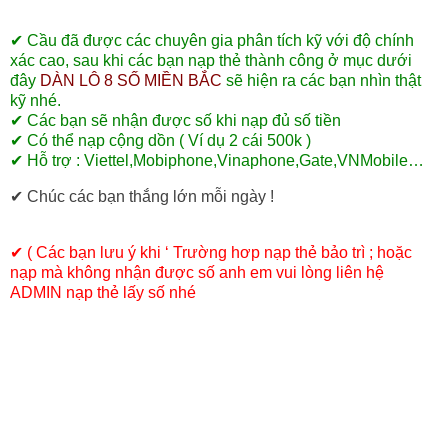
✔ Cầu đã được các chuyên gia phân tích kỹ với độ chính
xác cao, sau khi các bạn nạp thẻ thành công ở mục dưới
đây
DÀN LÔ 8 SỐ MIỀN BẮC
sẽ hiện ra các bạn nhìn thật
kỹ nhé.
✔ Các bạn sẽ nhận được số khi nạp đủ số tiền
✔ Có thể nạp cộng dồn ( Ví dụ 2 cái 500k )
✔ Hỗ trợ : Viettel,Mobiphone,Vinaphone,Gate,VNMobile…
✔ Chúc các bạn thắng lớn mỗi ngày !
✔ ( Các bạn lưu ý khi ‘ Trường hơp nạp thẻ bảo trì ; hoặc
nạp mà không nhận được số anh em vui lòng liên hệ
ADMIN nạp thẻ lấy số nhé