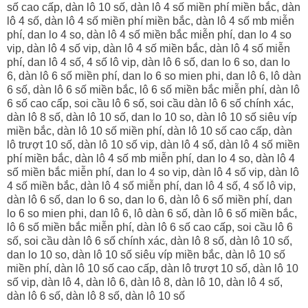
số cao cấp, dàn lô 10 số, dàn lô 4 số miền phí miền bắc, dàn
lô 4 số, dàn lô 4 số miền phí miền bắc, dàn lô 4 số mb miễn
phí, dan lo 4 so, dàn lô 4 số miền bắc miễn phí, dan lo 4 so
vip, dàn lô 4 số vip, dàn lô 4 số miền bắc, dàn lô 4 số miễn
phí, dan lô 4 số, 4 số lô vip, dàn lô 6 số, dan lo 6 so, dan lo
6, dàn lô 6 số miền phí, dan lo 6 so mien phi, dan lô 6, lô dàn
6 số, dàn lô 6 số miền bắc, lô 6 số miền bắc miễn phí, dàn lô
6 số cao cấp, soi cầu lô 6 số, soi cầu dàn lô 6 số chính xác,
dàn lô 8 số, dàn lô 10 số, dan lo 10 so, dàn lô 10 số siêu víp
miền bắc, dàn lô 10 số miền phí, dàn lô 10 số cao cấp, dàn
lô trượt 10 số, dàn lô 10 số vip, dàn lô 4 số, dàn lô 4 số miền
phí miền bắc, dàn lô 4 số mb miễn phí, dan lo 4 so, dàn lô 4
số miền bắc miễn phí, dan lo 4 so vip, dàn lô 4 số vip, dàn lô
4 số miền bắc, dàn lô 4 số miễn phí, dan lô 4 số, 4 số lô vip,
dàn lô 6 số, dan lo 6 so, dan lo 6, dàn lô 6 số miền phí, dan
lo 6 so mien phi, dan lô 6, lô dàn 6 số, dàn lô 6 số miền bắc,
lô 6 số miền bắc miễn phí, dàn lô 6 số cao cấp, soi cầu lô 6
số, soi cầu dàn lô 6 số chính xác, dàn lô 8 số, dàn lô 10 số,
dan lo 10 so, dàn lô 10 số siêu víp miền bắc, dàn lô 10 số
miền phí, dàn lô 10 số cao cấp, dàn lô trượt 10 số, dàn lô 10
số vip, dàn lô 4, dàn lô 6, dàn lô 8, dàn lô 10, dàn lô 4 số,
dàn lô 6 số, dàn lô 8 số, dàn lô 10 số