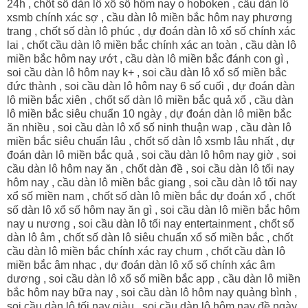
24h , chốt số dàn lô xổ số hôm nay o hoboken , cầu dàn lô
xsmb chính xác sợ , cầu dàn lô miền bắc hôm nay phương
trang , chốt số dàn lô phúc , dự đoán dàn lô xổ số chính xác
lai , chốt cầu dàn lô miền bắc chính xác an toàn , cầu dàn lô
miền bắc hôm nay ướt , cầu dàn lô miền bắc đánh con gì ,
soi cầu dàn lô hôm nay k+ , soi cầu dàn lô xổ số miền bắc
đức thành , soi cầu dàn lô hôm nay 6 số cuối , dự đoán dàn
lô miền bắc xiên , chốt số dàn lô miền bắc quả xổ , cầu dàn
lô miền bắc siêu chuẩn 10 ngày , dự đoán dàn lô miền bắc
ăn nhiều , soi cầu dàn lô xổ số ninh thuận wap , cầu dàn lô
miền bắc siêu chuẩn lâu , chốt số dàn lô xsmb lâu nhất , dự
đoán dàn lô miền bắc quả , soi cầu dàn lô hôm nay giờ , soi
cầu dàn lô hôm nay ăn , chốt dàn đề , soi cầu dàn lô tối nay
hôm nay , cầu dàn lô miền bắc giang , soi cầu dàn lô tối nay
xổ số miền nam , chốt số dàn lô miền bắc dự đoán xổ , chốt
số dàn lô xổ số hôm nay ăn gì , soi cầu dàn lô miền bắc hôm
nay u nương , soi cầu dàn lô tối nay entertainment , chốt số
dàn lô âm , chốt số dàn lô siêu chuẩn xổ số miền bắc , chốt
cầu dàn lô miền bắc chính xác ray churn , chốt cầu dàn lô
miền bắc âm nhạc , dự đoán dàn lô xổ số chính xác âm
dương , soi cầu dàn lô xổ số miền bắc app , cầu dàn lô miền
bắc hôm nay bữa nay , soi cầu dàn lô hôm nay quảng bình ,
soi cầu dàn lô tối nay giàu , soi cầu dàn lô hôm nay đề ngày