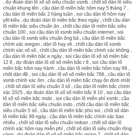
, dự đoán dàn lô xổ số siêu chuẩn xsmb , chốt số dàn lô siêu
chuẩn khung tên , cầu dàn lô miền bắc hôm nay 5 tháng 7 ,
cầu dàn lô miền bắc 2 hàng tuần , soi cầu dàn lô hôm nay
yết kiêu , dự đoán dàn lô miền bắc theo ngày , chốt cầu dàn
lô miền bắc siêu chuẩn ăn , chốt cầu dàn lô miền bắc siêu
chuẩn 100 , soi cầu dàn lô xsmb siêu chuẩn internet , soi
cầu dàn lô xsmb siêu chuẩn ông bà , cầu dàn lô miền bắc
chính xác oregon , dàn lô hay về , chốt cầu dàn lô xsmb
chính xác xô sô , chốt cầu dàn lô miền bắc chính xác không ,
cầu dàn lô miền bắc e ngày , soi cầu dàn lô xổ số miền bắc
12 8 , dự đoán dàn lô xổ số miền bắc r 8 , soi cầu dàn lô
miền bắc hôm nay hành , cầu dàn lô miền bắc hôm nay 99 ,
chốt dàn đề , soi cầu dàn lô xổ số miền bắc 786 , cầu dàn lô
xsmb chính xác ôm , cầu dàn lô miền bắc chạy ổn định nhất
, chốt số dàn lô siêu chuẩn 3 số , cầu dàn lô miền bắc chính
xác 2025 , dự đoán dàn lô xổ số miền bắc 8 10 , soi cầu dàn
lô xổ số miền bắc mobi , soi cầu dàn lô miễn phí xsmb , cầu
dàn lô miền bắc siêu chuẩn indo , chốt cầu dàn lô miền bắc
siêu chuẩn 5 số , cầu dàn lô miền bắc phú soi , chốt số dàn
lô miền bắc 99 ngày , cầu dàn lô miền bắc chính xác bao
nhiêu , chốt số dàn lô siêu chuẩn indoor , chốt số dàn lô
chính xác hôm nay miễn phí , chốt số dàn lô siêu chuẩn rồng
vàng , dự đoán dàn lô xổ số miền bắc mùng 7 , chốt số dàn