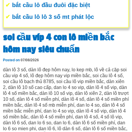
✔
bắt cầu lô đầu đuôi đặc biệt
✔
bắt cầu lô lô 3 số mt phát lộc
soi cầu víp 4 con lô miền bắc
hôm nay siêu chuẩn
Posted on
07/08/2026
dàn lô 3 số, dàn lô đẹp hôm nay, lo kep mb, lô về cả cặp soi
cầu vip 4 số, lô đẹp hôm nay vip miền bắc, soi cầu lô 4 số,
soi cầu lô bạch thủ 8785, soi cầu lô vip miền bắc, dàn xiên
2, dàn lô 10 số cao cấp, dan lo 4 so vip, dàn lô 4 số vip, dàn
lô 4 số miền bắc, dàn lô 10 số vip, dàn lô xiên 2, dàn lô trượt
10 số, dàn lô 4 số miễn phí, dàn lô 4 số, dàn lô 4 số miền phí
miền bắc, dàn lô 4 số mb miễn phí, dan lo 4 so, dàn lô 4 số
miền bắc miễn phí, dan lo 4 so vip, dàn lô 4 số vip, dàn lô 4
số miền bắc, dàn lô 4 số miễn phí, dan lô 4 số, 4 số lô vip,
dàn lô 6 số, dan lo 6 so, dan lo 6, dàn lô 6 số miền phí, dan
lo 6 so mien phi, dan lô 6, lô dàn 6 số, dàn lô 6 số miền bắc,