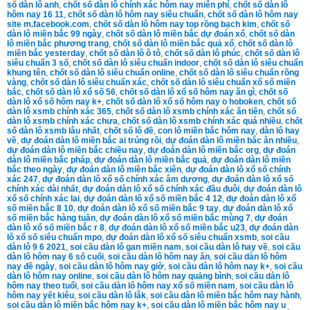
số dàn lô anh
,
chốt số dàn lô chính xác hôm nay miễn phí
,
chốt số dàn lô
hôm nay 16 11
,
chốt số dàn lô hôm nay siêu chuẩn
,
chốt số dàn lô hôm nay
site m.facebook.com
,
chốt số dàn lô hôm nay top rồng bạch kim
,
chốt số
dàn lô miền bắc 99 ngày
,
chốt số dàn lô miền bắc dự đoán xổ
,
chốt số dàn
lô miền bắc phương trang
,
chốt số dàn lô miền bắc quả xổ
,
chốt số dàn lô
miền bắc yesterday
,
chốt số dàn lô ô tô
,
chốt số dàn lô phúc
,
chốt số dàn lô
siêu chuẩn 3 số
,
chốt số dàn lô siêu chuẩn indoor
,
chốt số dàn lô siêu chuẩn
khung tên
,
chốt số dàn lô siêu chuẩn online
,
chốt số dàn lô siêu chuẩn rồng
vàng
,
chốt số dàn lô siêu chuẩn xác
,
chốt số dàn lô siêu chuẩn xổ số miền
bắc
,
chốt số dàn lô xổ số 56
,
chốt số dàn lô xổ số hôm nay ăn gì
,
chốt số
dàn lô xổ số hôm nay k+
,
chốt số dàn lô xổ số hôm nay o hoboken
,
chốt số
dàn lô xsmb chính xác 365
,
chốt số dàn lô xsmb chính xác ăn tiền
,
chốt số
dàn lô xsmb chính xác chưa
,
chốt số dàn lô xsmb chính xác quá nhiều
,
chốt
số dàn lô xsmb lâu nhất
,
chốt số lô đề
,
con lô miền bắc hôm nay
,
dàn lô hay
về
,
dự đoán dàn lô miền bắc ai trúng rồi
,
dự đoán dàn lô miền bắc ăn nhiều
,
dự đoán dàn lô miền bắc chiều nay
,
dự đoán dàn lô miền bắc org
,
dự đoán
dàn lô miền bắc pháp
,
dự đoán dàn lô miền bắc quả
,
dự đoán dàn lô miền
bắc theo ngày
,
dự đoán dàn lô miền bắc xiên
,
dự đoán dàn lô xổ số chính
xác 247
,
dự đoán dàn lô xổ số chính xác âm dương
,
dự đoán dàn lô xổ số
chính xác dài nhất
,
dự đoán dàn lô xổ số chính xác đầu đuôi
,
dự đoán dàn lô
xổ số chính xác lai
,
dự đoán dàn lô xổ số miền bắc 4 12
,
dự đoán dàn lô xổ
số miền bắc 8 10
,
dự đoán dàn lô xổ số miền bắc 9 tay
,
dự đoán dàn lô xổ
số miền bắc hàng tuần
,
dự đoán dàn lô xổ số miền bắc mùng 7
,
dự đoán
dàn lô xổ số miền bắc r 8
,
dự đoán dàn lô xổ số miền bắc u23
,
dự đoán dàn
lô xổ số siêu chuẩn mpo
,
dự đoán dàn lô xổ số siêu chuẩn xsmb
,
soi cầu
dàn lô 9 6 2021
,
soi cầu dàn lô gan miền nam
,
soi cầu dàn lô hay về
,
soi cầu
dàn lô hôm nay 6 số cuối
,
soi cầu dàn lô hôm nay ăn
,
soi cầu dàn lô hôm
nay đề ngày
,
soi cầu dàn lô hôm nay giờ
,
soi cầu dàn lô hôm nay k+
,
soi cầu
dàn lô hôm nay online
,
soi cầu dàn lô hôm nay quảng bình
,
soi cầu dàn lô
hôm nay theo tuổi
,
soi cầu dàn lô hôm nay xổ số miền nam
,
soi cầu dàn lô
hôm nay yết kiêu
,
soi cầu dàn lô lắk
,
soi cầu dàn lô miền bắc hôm nay hành
,
soi cầu dàn lô miền bắc hôm nay k+
,
soi cầu dàn lô miền bắc hôm nay u