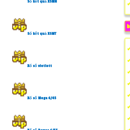
Sổ kết quả XSMN
b
Sổ kết quả XSMT
Xổ số vietlott
Xổ số Mega 6/45