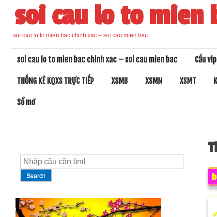
Skip
soi cau lo to mien 
to
content
soi cau lo to mien bac chinh xac – soi cau mien bac
soi cau lo to mien bac chinh xac – soi cau mien bac
Cầu vip
THỐNG KÊ KQXS TRỰC TIẾP
XSMB
XSMN
XSMT
K
Sổ mơ
T
b
Search