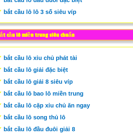
✔
bắt cầu lô lô 3 số siêu víp
ắt cầu lô miền trung siêu chuẩn
✔
bắt cầu lô xỉu chủ phát tài
✔
bắt cầu lô giải đặc biệt
✔
bắt cầu lô giải 8 siêu víp
✔
bắt cầu lô bao lô miền trung
✔
bắt cầu lô cặp xỉu chủ ăn ngay
✔
bắt cầu lô song thủ lô
✔
bắt cầu lô đầu đuôi giải 8