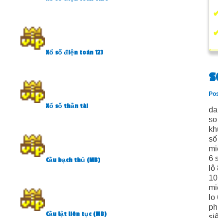
Xổ số điện toán 123
s
Po
Xổ số thần tài
da
so
kh
số
mi
6 
Cầu bạch thủ (MB)
lô
10
mi
lo
ph
Cầu lật liên tục (MB)
si