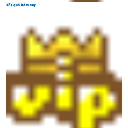
Kết quả hôm nay