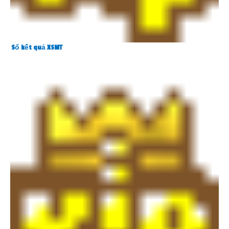
Sổ kết quả XSMT