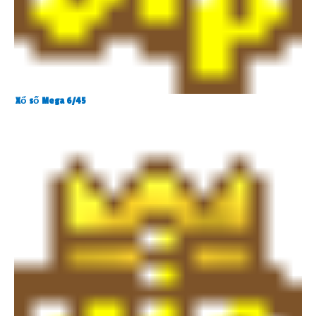
Xổ số Mega 6/45