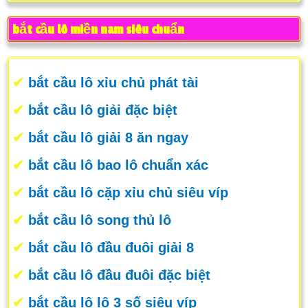
bắt cầu lô miền nam siêu chuẩn
✔
bắt cầu lô xỉu chủ phát tài
✔
bắt cầu lô giải đặc biệt
✔
bắt cầu lô giải 8 ăn ngay
✔
bắt cầu lô bao lô chuẩn xác
✔
bắt cầu lô cặp xỉu chủ siêu víp
✔
bắt cầu lô song thủ lô
✔
bắt cầu lô đầu đuôi giải 8
✔
bắt cầu lô đầu đuôi đặc biệt
✔
bắt cầu lô lô 3 số siêu víp