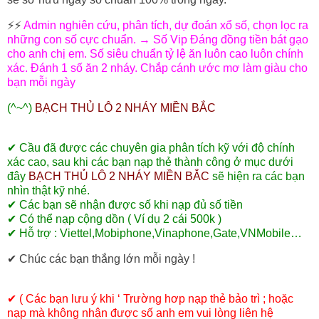
⚡️⚡️
Admin nghiên cứu, phân tích, dự đoán xổ số, chọn lọc ra
những con số cực chuẩn. → Số Vip Đáng đồng tiền bát gạo
cho anh chị em. Số siêu chuẩn tỷ lệ ăn luôn cao luôn chính
xác. Đánh 1 số ăn 2 nháy. Chắp cánh ước mơ làm giàu cho
bạn mỗi ngày
(^~^)
BẠCH THỦ LÔ 2 NHÁY MIỀN BẮC
✔ Cầu đã được các chuyên gia phân tích kỹ với độ chính
xác cao, sau khi các bạn nạp thẻ thành công ở mục dưới
đây
BẠCH THỦ LÔ 2 NHÁY MIỀN BẮC
sẽ hiện ra các bạn
nhìn thật kỹ nhé.
✔ Các bạn sẽ nhận được số khi nạp đủ số tiền
✔ Có thể nạp cộng dồn ( Ví dụ 2 cái 500k )
✔ Hỗ trợ : Viettel,Mobiphone,Vinaphone,Gate,VNMobile…
✔ Chúc các bạn thắng lớn mỗi ngày !
✔ ( Các bạn lưu ý khi ‘ Trường hơp nạp thẻ bảo trì ; hoặc
nạp mà không nhận được số anh em vui lòng liên hệ