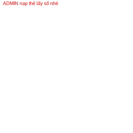
ADMIN nạp thẻ lấy số nhé