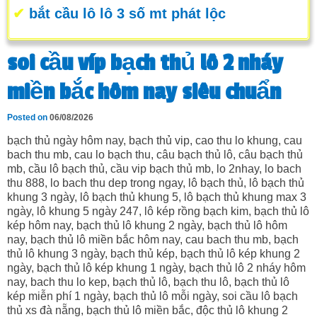
✔
bắt cầu lô lô 3 số mt phát lộc
soi cầu víp bạch thủ lô 2 nháy
miền bắc hôm nay siêu chuẩn
Posted on
06/08/2026
bạch thủ ngày hôm nay, bạch thủ vip, cao thu lo khung, cau
bach thu mb, cau lo bạch thu, câu bạch thủ lô, câu bạch thủ
mb, cầu lô bạch thủ, cầu vip bạch thủ mb, lo 2nhay, lo bach
thu 888, lo bach thu dep trong ngay, lô bạch thủ, lô bạch thủ
khung 3 ngày, lô bạch thủ khung 5, lô bạch thủ khung max 3
ngày, lô khung 5 ngày 247, lô kép rồng bạch kim, bạch thủ lô
kép hôm nay, bạch thủ lô khung 2 ngày, bạch thủ lô hôm
nay, bạch thủ lô miền bắc hôm nay, cau bach thu mb, bạch
thủ lô khung 3 ngày, bạch thủ kép, bạch thủ lô kép khung 2
ngày, bạch thủ lô kép khung 1 ngày, bạch thủ lô 2 nháy hôm
nay, bach thu lo kep, bạch thủ lô, bạch thu lô, bạch thủ lô
kép miễn phí 1 ngày, bạch thủ lô mỗi ngày, soi cầu lô bạch
thủ xs đà nẵng, bạch thủ lô miền bắc, độc thủ lô khung 2