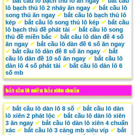
✔
bắt cầu lô bạch thủ lô ăn ngay
✔
bắt cầu
lô bạch thủ lô 2 nháy ăn ngay
✔
bắt cầu lô
song thủ ăn ngay
✔
bắt cầu lô bạch thủ lô
kép
✔
bắt cầu lô song thủ lô kép
✔
bắt cầu
lô bạch thủ đề phát tài
✔
bắt cầu lô song
thủ đề miền bắc
✔
bắt cầu lô dàn đề 4 số
ăn ngay
✔
bắt cầu lô dàn đề 6 số ăn ngay
✔
bắt cầu lô dàn đề 8 số ăn ngay
✔
bắt
cầu lô dàn đề 10 số ăn ngay
✔
bắt cầu lô
dàn lô 4 số phát tài
✔
bắt cầu lô dàn lô 6
số mb
bắt cầu lô miền bắc siêu chuẩn
✔
bắt cầu lô dàn lô 8 số
✔
bắt cầu lô dàn
lô xiên 2 phát lộc
✔
bắt cầu lô dàn lô xiên
3 ăn ngay
✔
bắt cầu lô dàn lô xiên 4 chuẩn
xác
✔
bắt cầu lô 3 càng mb siêu víp
✔
bắt