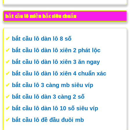
bắt cầu lô miền bắc siêu chuẩn
✔
bắt cầu lô dàn lô 8 số
✔
bắt cầu lô dàn lô xiên 2 phát lộc
✔
bắt cầu lô dàn lô xiên 3 ăn ngay
✔
bắt cầu lô dàn lô xiên 4 chuẩn xác
✔
bắt cầu lô 3 càng mb siêu víp
✔
bắt cầu lô dàn 3 càng 2 số
✔
bắt cầu lô dàn lô 10 số siêu víp
✔
bắt cầu lô đề đầu đuôi mb