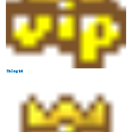
Thống kê