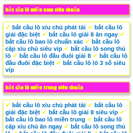
bắt cầu lô miền nam siêu chuẩn
✔
bắt cầu lô xỉu chủ phát tài
✔
bắt cầu lô
giải đặc biệt
✔
bắt cầu lô giải 8 ăn ngay
✔
bắt cầu lô bao lô chuẩn xác
✔
bắt cầu lô
cặp xỉu chủ siêu víp
✔
bắt cầu lô song thủ
lô
✔
bắt cầu lô đầu đuôi giải 8
✔
bắt cầu lô
đầu đuôi đặc biệt
✔
bắt cầu lô lô 3 số siêu
víp
bắt cầu lô miền trung siêu chuẩn
✔
bắt cầu lô xỉu chủ phát tài
✔
bắt cầu lô
giải đặc biệt
✔
bắt cầu lô giải 8 siêu víp
✔
bắt cầu lô bao lô miền trung
✔
bắt cầu lô
cặp xỉu chủ ăn ngay
✔
bắt cầu lô song thủ