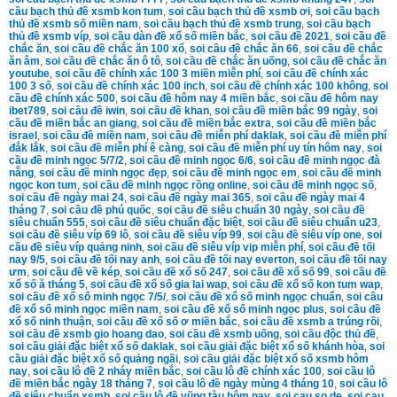
cầu bạch thủ đề xsmb kon tum
,
soi cầu bạch thủ đề xsmb ơi
,
soi cầu bạch
thủ đề xsmb số miền nam
,
soi cầu bạch thủ đề xsmb trung
,
soi cầu bạch
thủ đề xsmb víp
,
soi cầu dàn đề xổ số miền bắc
,
soi cầu đề 2021
,
soi cầu đề
chắc ăn
,
soi cầu đề chắc ăn 100 xổ
,
soi cầu đề chắc ăn 66
,
soi cầu đề chắc
ăn âm
,
soi cầu đề chắc ăn ô tô
,
soi cầu đề chắc ăn uống
,
soi cầu đề chắc ăn
youtube
,
soi cầu đề chính xác 100 3 miền miễn phí
,
soi cầu đề chính xác
100 3 số
,
soi cầu đề chính xác 100 inch
,
soi cầu đề chính xác 100 không
,
soi
cầu đề chính xác 500
,
soi cầu đề hôm nay 4 miền bắc
,
soi cầu đề hôm nay
ibet789
,
soi cầu đề iwin
,
soi cầu đề khan
,
soi cầu đề miền bắc 99 ngày
,
soi
cầu đề miền bắc an giang
,
soi cầu đề miền bắc extra
,
soi cầu đề miền bắc
israel
,
soi cầu đề miền nam
,
soi cầu đề miễn phí daklak
,
soi cầu đề miễn phí
đắk lắk
,
soi cầu đề miễn phí ê càng
,
soi cầu đề miễn phí uy tín hôm nay
,
soi
cầu đề minh ngọc 5/7/2
,
soi cầu đề minh ngọc 6/6
,
soi cầu đề minh ngọc đà
nẵng
,
soi cầu đề minh ngọc đẹp
,
soi cầu đề minh ngọc em
,
soi cầu đề minh
ngọc kon tum
,
soi cầu đề minh ngọc rồng online
,
soi cầu đề minh ngọc số
,
soi cầu đề ngày mai 24
,
soi cầu đề ngày mai 365
,
soi cầu đề ngày mai 4
tháng 7
,
soi cầu đề phú quốc
,
soi cầu đề siêu chuẩn 30 ngày
,
soi cầu đề
siêu chuẩn 555
,
soi cầu đề siêu chuẩn đặc biệt
,
soi cầu đề siêu chuẩn u23
,
soi cầu đề siêu víp 69 lô
,
soi cầu đề siêu víp 99
,
soi cầu đề siêu víp one
,
soi
cầu đề siêu víp quảng ninh
,
soi cầu đề siêu víp vip miễn phí
,
soi cầu đề tối
nay 9/5
,
soi cầu đề tối nay anh
,
soi cầu đề tối nay everton
,
soi cầu đề tối nay
ưm
,
soi cầu đề về kép
,
soi cầu đề xổ số 247
,
soi cầu đề xổ số 99
,
soi cầu đề
xổ số ă tháng 5
,
soi cầu đề xổ số gia lai wap
,
soi cầu đề xổ số kon tum wap
,
soi cầu đề xổ số minh ngọc 7/5/
,
soi cầu đề xổ số minh ngọc chuẩn
,
soi cầu
đề xổ số minh ngọc miền nam
,
soi cầu đề xổ số minh ngọc plus
,
soi cầu đề
xổ số ninh thuận
,
soi cầu đề xổ số ơ miền bắc
,
soi cầu đề xsmb a trúng rồi
,
soi cầu đề xsmb gio hoang dao
,
soi cầu đề xsmb uống
,
soi cầu độc thủ đề
,
soi cầu giải đặc biệt xổ số daklak
,
soi cầu giải đặc biệt xổ số khánh hòa
,
soi
cầu giải đặc biệt xổ số quảng ngãi
,
soi cầu giải đặc biệt xổ số xsmb hôm
nay
,
soi cầu lô đề 2 nháy miền bắc
,
soi cầu lô đề chính xác 100
,
soi cầu lô
đề miền bắc ngày 18 tháng 7
,
soi cầu lô đề ngày mùng 4 tháng 10
,
soi cầu lô
đề siêu chuẩn xsmb
,
soi cầu lô đề vũng tàu hôm nay
,
soi cau so de
,
soi cau