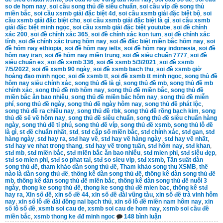
so de hom nay
,
soi cầu song thủ đề siêu chuẩn
,
soi cầu víp đề song thủ
miền bắc
,
soi cầu xsmb giải đặc biệt 4d
,
soi cầu xsmb giải đặc biệt bộ
,
soi
cầu xsmb giải đặc biệt cho
,
soi cầu xsmb giải đặc biệt là gì
,
soi cầu xsmb
giải đặc biệt minh ngọc
,
soi cầu xsmb giải đặc biệt youtube
,
soi đề chính
xác 200
,
soi đề chính xác 365
,
soi đề chính xác kon tum
,
soi đề chính xác
tính
,
soi đề chính xác trung hôm nay
,
soi đề đặc biệt miền bắc hôm nay
,
soi
đề hôm nay ethiopia
,
soi đề hôm nay ielts
,
soi đề hôm nay indonesia
,
soi đề
hôm nay iran
,
soi đề hôm nay miền trung
,
soi đề siêu chuẩn 7777
,
soi đề
siêu chuẩn ex
,
soi đề xsmb 336
,
soi đề xsmb 5/3/2021
,
soi đề xsmb
7/5/2022
,
soi đề xsmb 90 ngày
,
soi đề xsmb bach thu
,
soi đề xsmb giờ
hoàng đạo minh ngọc
,
soi đề xsmb tt
,
soi đề xsmb tt minh ngoc
,
song thủ đề
hôm nay siêu chính xác
,
song thủ đề là gì
,
song thủ đề mb
,
song thủ đề mb
chính xác
,
song thủ đề mb hôm nay
,
song thủ đề miền bắc
,
song thủ đề
miền bắc ăn bao nhiêu
,
song thủ đề miền bắc hôm nay
,
song thủ đề miễn
phí
,
song thủ đề ngày
,
song thủ đề ngày hôm nay
,
song thủ đề phát lộc
,
song thủ đề ra chiều nay
,
song thủ đề rbk
,
song thủ đề rồng bạch kim
,
song
thủ đề sẽ về hôm nay
,
song thủ đề siêu chuẩn
,
song thủ đề siêu chuẩn hàng
ngày
,
song thủ đề tỉ phú
,
song thủ đề víp
,
song thủ đề xsmb
,
song thủ lô đề
là gì
,
st đề chuẩn nhất
,
stđ
,
stđ cặp số miền bắc
,
stđ chính xác
,
stđ gan
,
stđ
hàng ngày
,
stđ hay ra
,
stđ hay về
,
stđ hay về hàng ngày
,
stđ hay về nhất
,
stđ hay ve nhat trong thang
,
stđ hay về trong tuần
,
stđ hôm nay
,
stđ khan
,
stđ mb
,
stđ miền bắc
,
stđ miền bắc ăn bao nhiêu
,
stđ mien phi
,
stđ siêu đẹp
,
stđ so mien phi
,
stđ so phat tai
,
stđ so sieu vip
,
stđ xsmb
,
Tần suất dàn
song thủ đề
,
tham khảo dàn song thủ đề
,
Tham khảo song thu XSMB
,
thế
nào là dàn song thủ đề
,
thống kê dàn song thủ đề
,
thống kê dàn song thủ đề
mb
,
thống kê dàn song thủ đề miền bắc
,
thống kê dàn song thủ đề nuôi 3
ngày
,
thong ke song thủ đề
,
thong ke song thủ đề mien bac
,
thống kê stđ
hay ra
,
Xin số đề
,
xin số đề 44
,
xin số đề đài vũng tàu
,
xin số đề trà vinh hôm
nay
,
xin số lô đề đài đồng nai bạch thủ
,
xin số lô đề miền nam hôm nay
,
xin
số lô số đề
,
xsmb soi cau de
,
xsmb soi cau de hom nay
,
xsmb soi cầu đề
ở
miền bắc
,
xsmb thong ke đđ minh ngoc
148 bình luận
soi