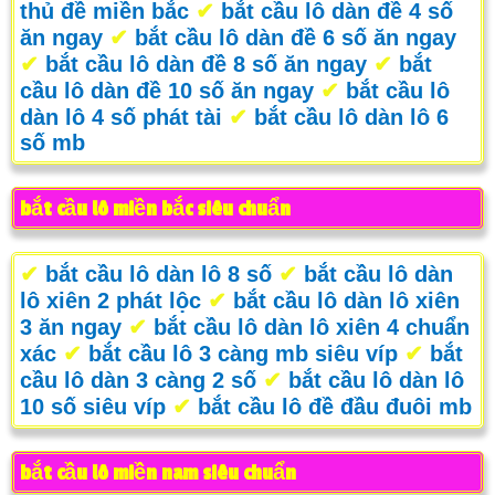
thủ đề miền bắc
✔
bắt cầu lô dàn đề 4 số
ăn ngay
✔
bắt cầu lô dàn đề 6 số ăn ngay
✔
bắt cầu lô dàn đề 8 số ăn ngay
✔
bắt
cầu lô dàn đề 10 số ăn ngay
✔
bắt cầu lô
dàn lô 4 số phát tài
✔
bắt cầu lô dàn lô 6
số mb
bắt cầu lô miền bắc siêu chuẩn
✔
bắt cầu lô dàn lô 8 số
✔
bắt cầu lô dàn
lô xiên 2 phát lộc
✔
bắt cầu lô dàn lô xiên
3 ăn ngay
✔
bắt cầu lô dàn lô xiên 4 chuẩn
xác
✔
bắt cầu lô 3 càng mb siêu víp
✔
bắt
cầu lô dàn 3 càng 2 số
✔
bắt cầu lô dàn lô
10 số siêu víp
✔
bắt cầu lô đề đầu đuôi mb
bắt cầu lô miền nam siêu chuẩn