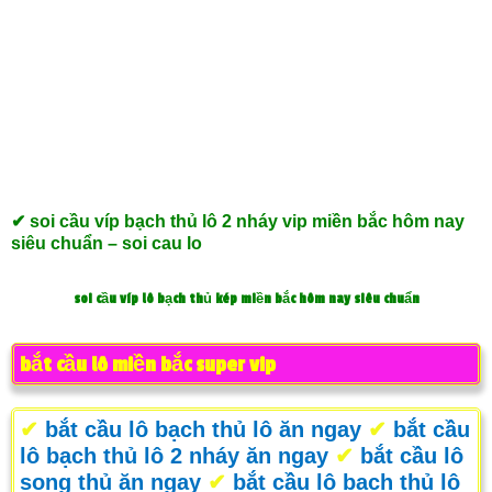
✔ soi cầu víp bạch thủ lô 2 nháy vip miền bắc hôm nay
siêu chuẩn – soi cau lo
soi cầu víp lô bạch thủ kép miền bắc hôm nay siêu chuẩn
bắt cầu lô miền bắc super vip
✔
bắt cầu lô bạch thủ lô ăn ngay
✔
bắt cầu
lô bạch thủ lô 2 nháy ăn ngay
✔
bắt cầu lô
song thủ ăn ngay
✔
bắt cầu lô bạch thủ lô