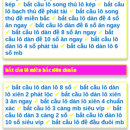
kép
✔
bắt cầu lô song thủ lô kép
✔
bắt cầu
lô bạch thủ đề phát tài
✔
bắt cầu lô song
thủ đề miền bắc
✔
bắt cầu lô dàn đề 4 số
ăn ngay
✔
bắt cầu lô dàn đề 6 số ăn ngay
✔
bắt cầu lô dàn đề 8 số ăn ngay
✔
bắt
cầu lô dàn đề 10 số ăn ngay
✔
bắt cầu lô
dàn lô 4 số phát tài
✔
bắt cầu lô dàn lô 6
số mb
bắt cầu lô miền bắc siêu chuẩn
✔
bắt cầu lô dàn lô 8 số
✔
bắt cầu lô dàn
lô xiên 2 phát lộc
✔
bắt cầu lô dàn lô xiên
3 ăn ngay
✔
bắt cầu lô dàn lô xiên 4 chuẩn
xác
✔
bắt cầu lô 3 càng mb siêu víp
✔
bắt
cầu lô dàn 3 càng 2 số
✔
bắt cầu lô dàn lô
10 số siêu víp
✔
bắt cầu lô đề đầu đuôi mb