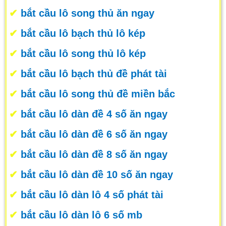
✔
bắt cầu lô song thủ ăn ngay
✔
bắt cầu lô bạch thủ lô kép
✔
bắt cầu lô song thủ lô kép
✔
bắt cầu lô bạch thủ đề phát tài
✔
bắt cầu lô song thủ đề miền bắc
✔
bắt cầu lô dàn đề 4 số ăn ngay
✔
bắt cầu lô dàn đề 6 số ăn ngay
✔
bắt cầu lô dàn đề 8 số ăn ngay
✔
bắt cầu lô dàn đề 10 số ăn ngay
✔
bắt cầu lô dàn lô 4 số phát tài
✔
bắt cầu lô dàn lô 6 số mb