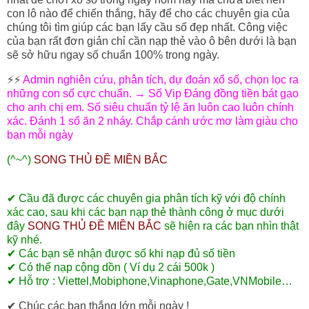
con lô nào để chiến thắng, hãy để cho các chuyên gia của
chúng tôi tìm giúp các bạn lấy cầu số đẹp nhất. Công việc
của bạn rất đơn giản chỉ cần nạp thẻ vào ô bên dưới là bạn
sẽ sở hữu ngay số chuẩn 100% trong ngày.
⚡️⚡️
Admin nghiên cứu, phân tích, dự đoán xổ số, chọn lọc ra
những con số cực chuẩn. → Số Vip Đáng đồng tiền bát gạo
cho anh chị em. Số siêu chuẩn tỷ lệ ăn luôn cao luôn chính
xác. Đánh 1 số ăn 2 nháy. Chắp cánh ước mơ làm giàu cho
bạn mỗi ngày
(^~^)
SONG THỦ ĐỀ MIỀN BẮC
✔ Cầu đã được các chuyên gia phân tích kỹ với độ chính
xác cao, sau khi các bạn nạp thẻ thành công ở mục dưới
đây
SONG THỦ ĐỀ MIỀN BẮC
sẽ hiện ra các bạn nhìn thật
kỹ nhé.
✔ Các bạn sẽ nhận được số khi nạp đủ số tiền
✔ Có thể nạp cộng dồn ( Ví dụ 2 cái 500k )
✔ Hỗ trợ : Viettel,Mobiphone,Vinaphone,Gate,VNMobile…
✔ Chúc các bạn thắng lớn mỗi ngày !