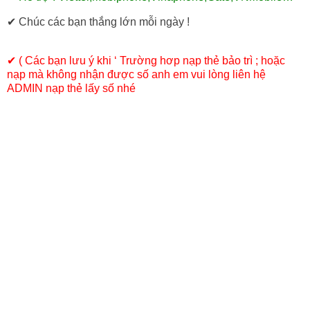
✔ Chúc các bạn thắng lớn mỗi ngày !
✔ ( Các bạn lưu ý khi ‘ Trường hơp nạp thẻ bảo trì ; hoặc
nạp mà không nhận được số anh em vui lòng liên hệ
ADMIN nạp thẻ lấy số nhé