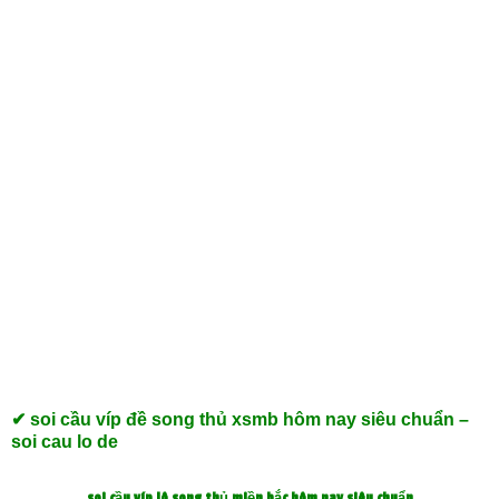
✔ soi cầu víp đề song thủ xsmb hôm nay siêu chuẩn –
soi cau lo de
soi cầu víp lô song thủ miền bắc hôm nay siêu chuẩn