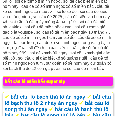
69 lô , soi đề xsmb tt minh ngoc , soi đề đặc biệt miền bắc
hôm nay , cầu đề xổ số minh ngoc xổ số miền bắc , cầu đề
xổ số minh ngọc cà mau , xin số lô số đề , soi cầu đề siêu
víp quảng ninh , soi cầu đề 2025 , cầu đề siêu víp hôm nay
4d , soi cầu lô đề ngày mùng 4 tháng 10 , soi cầu đề miễn
phí daklak , soi cầu đề miền bắc extra , soi cầu xsmb giải
đặc biệt youtube , soi cầu lô đề miền bắc ngày 18 tháng 7 ,
cầu đề xổ số minh ngoc hcm , xin số đề , cầu đề xổ số minh
ngọc đài bạc liêu , cầu đề xổ số minh ngoc rồng vàng bạch
kim , dự đoán số đề chính xác siêu chuẩn , dự đoán số đề
hôm nay 999 , soi đề xsmb 90 ngày , soi cầu xsmb giải đặc
biệt bộ , soi cầu giải đặc biệt xổ số quảng ngãi , cầu đề xổ
số minh ngọc kon tum , dự đoán số đề hôm nay dự đoán xổ ,
soi bạch thủ đề 12 con giáp , xsmb soi cầu đề miền bắc
bắt cầu lô miền bắc super vip
✔
bắt cầu lô bạch thủ lô ăn ngay
✔
bắt cầu
lô bạch thủ lô 2 nháy ăn ngay
✔
bắt cầu lô
song thủ ăn ngay
✔
bắt cầu lô bạch thủ lô
kép
✔
bắt cầu lô song thủ lô kép
✔
bắt cầu