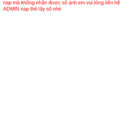
nạp mà không nhận được số anh em vui lòng liên hệ
ADMIN nạp thẻ lấy số nhé