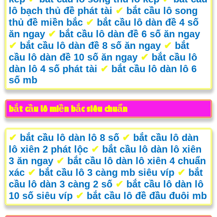
lô bạch thủ đề phát tài
✔
bắt cầu lô song
thủ đề miền bắc
✔
bắt cầu lô dàn đề 4 số
ăn ngay
✔
bắt cầu lô dàn đề 6 số ăn ngay
✔
bắt cầu lô dàn đề 8 số ăn ngay
✔
bắt
cầu lô dàn đề 10 số ăn ngay
✔
bắt cầu lô
dàn lô 4 số phát tài
✔
bắt cầu lô dàn lô 6
số mb
bắt cầu lô miền bắc siêu chuẩn
✔
bắt cầu lô dàn lô 8 số
✔
bắt cầu lô dàn
lô xiên 2 phát lộc
✔
bắt cầu lô dàn lô xiên
3 ăn ngay
✔
bắt cầu lô dàn lô xiên 4 chuẩn
xác
✔
bắt cầu lô 3 càng mb siêu víp
✔
bắt
cầu lô dàn 3 càng 2 số
✔
bắt cầu lô dàn lô
10 số siêu víp
✔
bắt cầu lô đề đầu đuôi mb