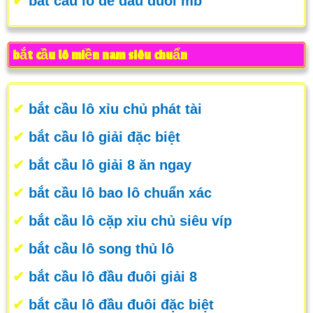
✔
bắt cầu lô đề đầu đuôi mb
bắt cầu lô miền nam siêu chuẩn
✔
bắt cầu lô xỉu chủ phát tài
✔
bắt cầu lô giải đặc biệt
✔
bắt cầu lô giải 8 ăn ngay
✔
bắt cầu lô bao lô chuẩn xác
✔
bắt cầu lô cặp xỉu chủ siêu víp
✔
bắt cầu lô song thủ lô
✔
bắt cầu lô đầu đuôi giải 8
✔
bắt cầu lô đầu đuôi đặc biệt