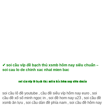
✔ soi cầu víp đề bạch thủ xsmb hôm nay siêu chuẩn –
soi cau lo de chinh xac nhat mien bac
soi cầu víp lô bạch thủ miền bắc hôm nay siêu chuẩn
soi cầu lô đề youtube , cầu đề siêu víp hôm nay euro , soi
cầu đề xổ số minh ngọc in , soi đề hom nay u23 , soi cầu đề
xsmb ăn lựu , soi cầu dàn đề phía nam , soi cầu đề hôm nay