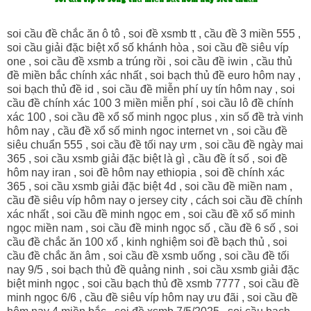
soi cầu đề chắc ăn ô tô , soi đề xsmb tt , cầu đề 3 miền 555 ,
soi cầu giải đặc biệt xổ số khánh hòa , soi cầu đề siêu víp
one , soi cầu đề xsmb a trúng rồi , soi cầu đề iwin , cầu thủ
đề miền bắc chính xác nhất , soi bạch thủ đề euro hôm nay ,
soi bạch thủ đề id , soi cầu đề miễn phí uy tín hôm nay , soi
cầu đề chính xác 100 3 miền miễn phí , soi cầu lô đề chính
xác 100 , soi cầu đề xổ số minh ngọc plus , xin số đề trà vinh
hôm nay , cầu đề xổ số minh ngoc internet vn , soi cầu đề
siêu chuẩn 555 , soi cầu đề tối nay ưm , soi cầu đề ngày mai
365 , soi cầu xsmb giải đặc biệt là gì , cầu đề ít số , soi đề
hôm nay iran , soi đề hôm nay ethiopia , soi đề chính xác
365 , soi cầu xsmb giải đặc biệt 4d , soi cầu đề miền nam ,
cầu đề siêu víp hôm nay o jersey city , cách soi cầu đề chính
xác nhất , soi cầu đề minh ngọc em , soi cầu đề xổ số minh
ngọc miền nam , soi cầu đề minh ngọc số , cầu đề 6 số , soi
cầu đề chắc ăn 100 xổ , kinh nghiệm soi đề bạch thủ , soi
cầu đề chắc ăn âm , soi cầu đề xsmb uống , soi cầu đề tối
nay 9/5 , soi bạch thủ đề quảng ninh , soi cầu xsmb giải đặc
biệt minh ngọc , soi cầu bạch thủ đề xsmb 7777 , soi cầu đề
minh ngọc 6/6 , cầu đề siêu víp hôm nay ưu đãi , soi cầu đề