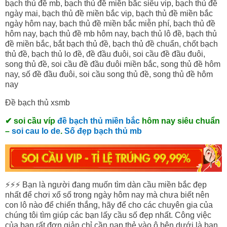
bạch thủ đề mb, bạch thủ đề miền bắc siêu vip, bạch thủ đề
ngày mai, bạch thủ đề miền bắc vip, bạch thủ đề miền bắc
ngày hôm nay, bạch thủ đề miền bắc miễn phí, bạch thủ đề
hôm nay, bạch thủ đề mb hôm nay, bạch thủ lô đề, bạch thủ
đề miền bắc, bắt bạch thủ đề, bạch thủ đề chuẩn, chốt bạch
thủ đề, bạch thủ lo đề, đề đầu đuôi, soi cầu đề đầu đuôi,
song thủ đề, soi cầu đề đầu đuôi miền bắc, song thủ đề hôm
nay, số đề đầu đuôi, soi cầu song thủ đề, song thủ đề hôm
nay
Đề bạch thủ xsmb
✔ soi cầu víp
đề bạch thủ miền bắc
hôm nay siêu chuẩn
–
soi cau lo de
.
Số đẹp bạch thủ mb
⚡️⚡️⚡️ Bạn là người đang muốn tìm dàn cầu miền bắc đẹp
nhất để chơi xổ số trong ngày hôm nay mà chưa biết nên
con lô nào để chiến thắng, hãy để cho các chuyên gia của
chúng tôi tìm giúp các bạn lấy cầu số đẹp nhất. Công việc
của bạn rất đơn giản chỉ cần nạp thẻ vào ô bên dưới là bạn