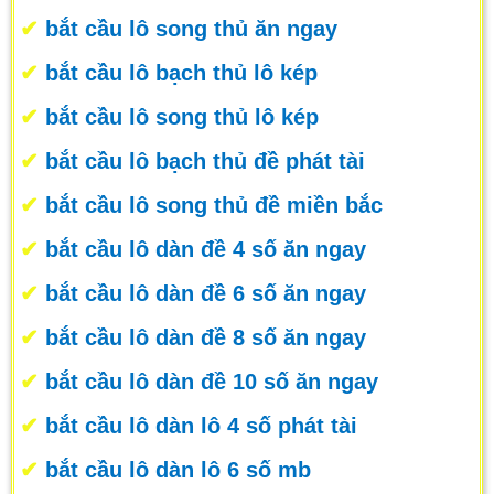
✔
bắt cầu lô song thủ ăn ngay
✔
bắt cầu lô bạch thủ lô kép
✔
bắt cầu lô song thủ lô kép
✔
bắt cầu lô bạch thủ đề phát tài
✔
bắt cầu lô song thủ đề miền bắc
✔
bắt cầu lô dàn đề 4 số ăn ngay
✔
bắt cầu lô dàn đề 6 số ăn ngay
✔
bắt cầu lô dàn đề 8 số ăn ngay
✔
bắt cầu lô dàn đề 10 số ăn ngay
✔
bắt cầu lô dàn lô 4 số phát tài
✔
bắt cầu lô dàn lô 6 số mb