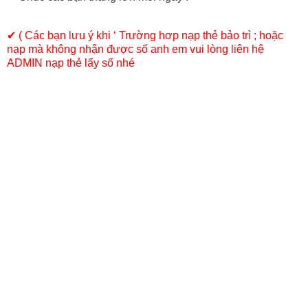
✔ ( Các bạn lưu ý khi ‘ Trường hơp nạp thẻ bảo trì ; hoặc
nạp mà không nhận được số anh em vui lòng liên hệ
ADMIN nạp thẻ lấy số nhé