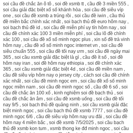
soi cầu đề chắc ăn ô tô , soi đề xsmb tt , cầu đề 3 miền 555 ,
soi cầu giải đặc biệt xổ số khánh hòa , soi cầu đề siêu víp
one , soi cầu đề xsmb a trúng rồi , soi cầu đề iwin , cầu thủ
đề miền bắc chính xác nhất , soi bạch thủ đề euro hôm nay ,
soi bạch thủ đề id , soi cầu đề miễn phí uy tín hôm nay , soi
cầu đề chính xác 100 3 miền miễn phí , soi cầu lô đề chính
xác 100 , soi cầu đề xổ số minh ngọc plus , xin số đề trà vinh
hôm nay , cầu đề xổ số minh ngoc internet vn , soi cầu đề
siêu chuẩn 555 , soi cầu đề tối nay ưm , soi cầu đề ngày mai
365 , soi cầu xsmb giải đặc biệt là gì , cầu đề ít số , soi đề
hôm nay iran , soi đề hôm nay ethiopia , soi đề chính xác
365 , soi cầu xsmb giải đặc biệt 4d , soi cầu đề miền nam ,
cầu đề siêu víp hôm nay o jersey city , cách soi cầu đề chính
xác nhất , soi cầu đề minh ngọc em , soi cầu đề xổ số minh
ngọc miền nam , soi cầu đề minh ngọc số , cầu đề 6 số , soi
cầu đề chắc ăn 100 xổ , kinh nghiệm soi đề bạch thủ , soi
cầu đề chắc ăn âm , soi cầu đề xsmb uống , soi cầu đề tối
nay 9/5 , soi bạch thủ đề quảng ninh , soi cầu xsmb giải đặc
biệt minh ngọc , soi cầu bạch thủ đề xsmb 7777 , soi cầu đề
minh ngọc 6/6 , cầu đề siêu víp hôm nay ưu đãi , soi cầu đề
hôm nay 4 miền bắc , soi đề xsmb 7/5/2025 , soi cầu bạch
thủ đề xsmb kon tum , xsmb thong ke đđ minh ngoc , soi cầu