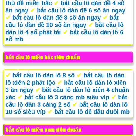
thủ đề miền bắc
✔
bắt cầu lô dàn đề 4 số
ăn ngay
✔
bắt cầu lô dàn đề 6 số ăn ngay
✔
bắt cầu lô dàn đề 8 số ăn ngay
✔
bắt
cầu lô dàn đề 10 số ăn ngay
✔
bắt cầu lô
dàn lô 4 số phát tài
✔
bắt cầu lô dàn lô 6
số mb
bắt cầu lô miền bắc siêu chuẩn
✔
bắt cầu lô dàn lô 8 số
✔
bắt cầu lô dàn
lô xiên 2 phát lộc
✔
bắt cầu lô dàn lô xiên
3 ăn ngay
✔
bắt cầu lô dàn lô xiên 4 chuẩn
xác
✔
bắt cầu lô 3 càng mb siêu víp
✔
bắt
cầu lô dàn 3 càng 2 số
✔
bắt cầu lô dàn lô
10 số siêu víp
✔
bắt cầu lô đề đầu đuôi mb
bắt cầu lô miền nam siêu chuẩn