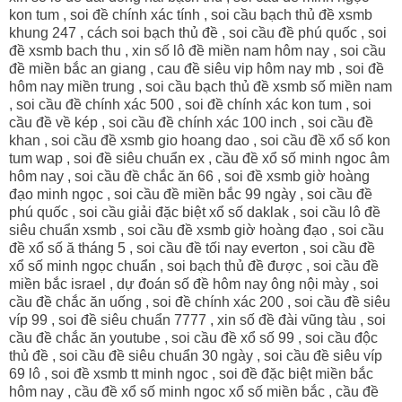
kon tum , soi đề chính xác tính , soi cầu bạch thủ đề xsmb
khung 247 , cách soi bạch thủ đề , soi cầu đề phú quốc , soi
đề xsmb bach thu , xin số lô đề miền nam hôm nay , soi cầu
đề miền bắc an giang , cau đề siêu vip hôm nay mb , soi đề
hôm nay miền trung , soi cầu bạch thủ đề xsmb số miền nam
, soi cầu đề chính xác 500 , soi đề chính xác kon tum , soi
cầu đề về kép , soi cầu đề chính xác 100 inch , soi cầu đề
khan , soi cầu đề xsmb gio hoang dao , soi cầu đề xổ số kon
tum wap , soi đề siêu chuẩn ex , cầu đề xổ số minh ngoc âm
hôm nay , soi cầu đề chắc ăn 66 , soi đề xsmb giờ hoàng
đạo minh ngọc , soi cầu đề miền bắc 99 ngày , soi cầu đề
phú quốc , soi cầu giải đặc biệt xổ số daklak , soi cầu lô đề
siêu chuẩn xsmb , soi cầu đề xsmb giờ hoàng đạo , soi cầu
đề xổ số ă tháng 5 , soi cầu đề tối nay everton , soi cầu đề
xổ số minh ngọc chuẩn , soi bạch thủ đề được , soi cầu đề
miền bắc israel , dự đoán số đề hôm nay ông nội mày , soi
cầu đề chắc ăn uống , soi đề chính xác 200 , soi cầu đề siêu
víp 99 , soi đề siêu chuẩn 7777 , xin số đề đài vũng tàu , soi
cầu đề chắc ăn youtube , soi cầu đề xổ số 99 , soi cầu độc
thủ đề , soi cầu đề siêu chuẩn 30 ngày , soi cầu đề siêu víp
69 lô , soi đề xsmb tt minh ngoc , soi đề đặc biệt miền bắc
hôm nay , cầu đề xổ số minh ngoc xổ số miền bắc , cầu đề