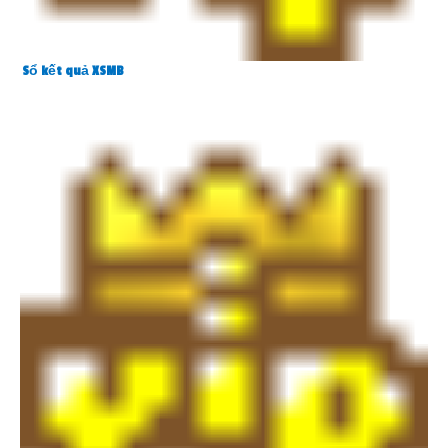
Sổ kết quả XSMB