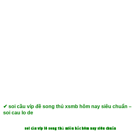
✔ soi cầu víp đề song thủ xsmb hôm nay siêu chuẩn –
soi cau lo de
soi cầu víp lô song thủ miền bắc hôm nay siêu chuẩn