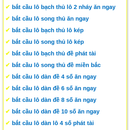
✔
bắt cầu lô bạch thủ lô 2 nháy ăn ngay
✔
bắt cầu lô song thủ ăn ngay
✔
bắt cầu lô bạch thủ lô kép
✔
bắt cầu lô song thủ lô kép
✔
bắt cầu lô bạch thủ đề phát tài
✔
bắt cầu lô song thủ đề miền bắc
✔
bắt cầu lô dàn đề 4 số ăn ngay
✔
bắt cầu lô dàn đề 6 số ăn ngay
✔
bắt cầu lô dàn đề 8 số ăn ngay
✔
bắt cầu lô dàn đề 10 số ăn ngay
✔
bắt cầu lô dàn lô 4 số phát tài