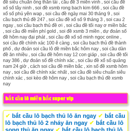
đề siêu chuẩn ông thần tài , cầu đề 3 miền vinh , soi cầu đề
xổ số tây ninh , soi đề xsmb rong bach kim 666 , soi cầu đề
xổ số phú yên wap , soi cầu đề ngày mai 30 tháng 9 , soi
cầu bạch thủ đề 247 , soi cầu đề xổ số 9 tháng 3 , soi cau 2
ngay , soi cầu bạch thủ đề ơi , soi cầu đề tối nay ơ miền bắc
, soi cầu đề miễn phí gold , soi đề xsmb 3 miền , dự đoán số
đề hôm nay đại phát , soi cầu đề xổ số minh ngọc online ,
soi cầu đề chính xác 100 ê càng , soi cầu bạch thủ đề thành
phố , dự đoán soi cầu lô đề miền bắc hôm nay , soi cầu dàn
đề ăn nhiều , soi cầu đề hôm nay 12 con giáp , soi cầu đề tối
nay 386 , dự đoán số đề chính xác , soi cầu đề xổ số quảng
nam 24 giờ , cách soi cầu đề miền bắc , xin số đề xsmb hôm
nay , soi cầu đề chính xác nhất , soi cầu đề siêu chuẩn siêu
chính xác , soi kèo đề hôm nay , soi cầu bạch thủ đề xsmb
nay
bắt cầu lô miền bắc super vip
✔
bắt cầu lô bạch thủ lô ăn ngay
✔
bắt cầu
lô bạch thủ lô 2 nháy ăn ngay
✔
bắt cầu lô
song thủ ăn ngay
✔
bắt cầu lô bạch thủ lô