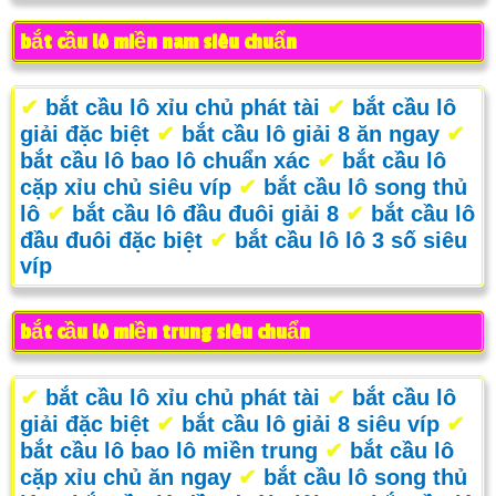
bắt cầu lô miền nam siêu chuẩn
✔
bắt cầu lô xỉu chủ phát tài
✔
bắt cầu lô
giải đặc biệt
✔
bắt cầu lô giải 8 ăn ngay
✔
bắt cầu lô bao lô chuẩn xác
✔
bắt cầu lô
cặp xỉu chủ siêu víp
✔
bắt cầu lô song thủ
lô
✔
bắt cầu lô đầu đuôi giải 8
✔
bắt cầu lô
đầu đuôi đặc biệt
✔
bắt cầu lô lô 3 số siêu
víp
bắt cầu lô miền trung siêu chuẩn
✔
bắt cầu lô xỉu chủ phát tài
✔
bắt cầu lô
giải đặc biệt
✔
bắt cầu lô giải 8 siêu víp
✔
bắt cầu lô bao lô miền trung
✔
bắt cầu lô
cặp xỉu chủ ăn ngay
✔
bắt cầu lô song thủ