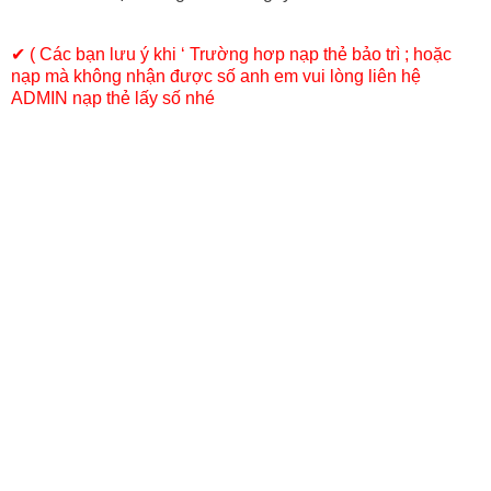
✔ ( Các bạn lưu ý khi ‘ Trường hơp nạp thẻ bảo trì ; hoặc
nạp mà không nhận được số anh em vui lòng liên hệ
ADMIN nạp thẻ lấy số nhé