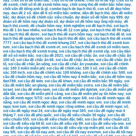
nay
,
chốt số lô đề miền bắc
,
chốt số lô đề online
,
chốt số lô đề vip
,
chốt số lô
đề xsmb
,
chốt số lô đề xsmb hôm nay
,
chốt song thủ đề miền bắc hôm nay
,
chốt vấn đề tiếng anh là gì
,
combo bạch de bạch thủ lô
,
con số đề đẹp hôm
nay
,
dan đề 2 số
,
dàn đề 6 số miền bắc online
,
dàn đề bạch thủ
,
dàn đề miền
bắc
,
dự đoán số đề chính xác siêu chuẩn
,
dự đoán số đề hôm nay 999
,
dự
đoán số đề hôm nay dự đoán xổ
,
dự đoán số đề hôm nay ông nội mày
,
đề
bạch thủ xsmb
,
đề chuẩn hôm nay
,
kinh nghiệm soi đề bạch thủ
,
soi bạch
thủ đề 1 ăn bao nhiêu
,
soi bạch thủ đề 12 con giáp
,
soi bạch thủ đề 90 ngày
,
soi bạch thủ đề được
,
soi bạch thủ đề euro hôm nay
,
soi bạch thủ đề id
,
soi
bạch thủ đề quảng ninh
,
soi cầu bạch thủ đề dàn
,
soi cầu bạch thủ đề xsmb
7777
,
soi cầu bạch thủ đề xsmb khung 247
,
soi cầu bạch thủ đề xsmb kon
tum
,
soi cầu bạch thủ đề xsmb ơi
,
soi cầu bạch thủ đề xsmb số miền nam
,
soi cầu bạch thủ đề xsmb trung
,
soi cầu bạch thủ đề xsmb víp
,
soi cầu dàn
đề xổ số miền bắc
,
soi cầu đề 2021
,
soi cầu đề chắc ăn
,
soi cầu đề chắc ăn
100 xổ
,
soi cầu đề chắc ăn 66
,
soi cầu đề chắc ăn âm
,
soi cầu đề chắc ăn ô
tô
,
soi cầu đề chắc ăn uống
,
soi cầu đề chắc ăn youtube
,
soi cầu đề chính
xác 100 3 miền miễn phí
,
soi cầu đề chính xác 100 3 số
,
soi cầu đề chính
xác 100 inch
,
soi cầu đề chính xác 100 không
,
soi cầu đề chính xác 500
,
soi
cầu đề chuẩn hôm nay
,
soi cầu đề hôm nay 4 miền bắc
,
soi cầu đề hôm nay
ibet789
,
soi cầu đề iwin
,
soi cầu đề khan
,
soi cầu đề miền bắc 99 ngày
,
soi
cầu đề miền bắc an giang
,
soi cầu đề miền bắc extra
,
soi cầu đề miền bắc
israel
,
soi cầu đề miền nam
,
soi cầu đề miễn phí daklak
,
soi cầu đề miễn phí
đắk lắk
,
soi cầu đề miễn phí ê càng
,
soi cầu đề miễn phí uy tín hôm nay
,
soi
cầu đề minh ngọc 5/7/2
,
soi cầu đề minh ngọc 6/6
,
soi cầu đề minh ngọc đà
nẵng
,
soi cầu đề minh ngọc đẹp
,
soi cầu đề minh ngọc em
,
soi cầu đề minh
ngọc kon tum
,
soi cầu đề minh ngọc rồng online
,
soi cầu đề minh ngọc số
,
soi cầu đề ngày mai 24
,
soi cầu đề ngày mai 365
,
soi cầu đề ngày mai 4
tháng 7
,
soi cầu đề phú quốc
,
soi cầu đề siêu chuẩn 30 ngày
,
soi cầu đề
siêu chuẩn 555
,
soi cầu đề siêu chuẩn đặc biệt
,
soi cầu đề siêu chuẩn u23
,
soi cầu đề siêu víp 69 lô
,
soi cầu đề siêu víp 99
,
soi cầu đề siêu víp one
,
soi
cầu đề siêu víp quảng ninh
,
soi cầu đề siêu víp vip miễn phí
,
soi cầu đề tối
nay 9/5
,
soi cầu đề tối nay anh
,
soi cầu đề tối nay everton
,
soi cầu đề tối nay