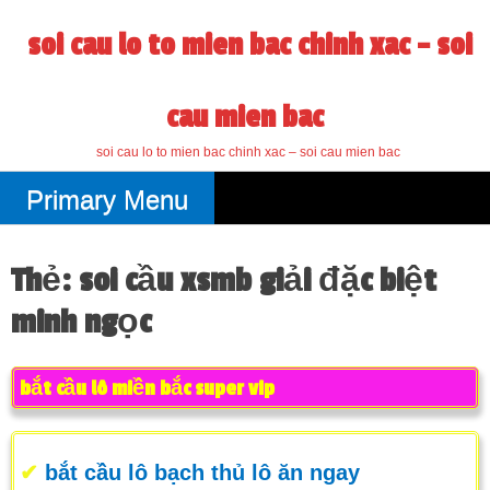
Skip
to
soi cau lo to mien bac chinh xac – soi
content
cau mien bac
soi cau lo to mien bac chinh xac – soi cau mien bac
Primary Menu
Thẻ:
soi cầu xsmb giải đặc biệt
minh ngọc
bắt cầu lô miền bắc super vip
✔
bắt cầu lô bạch thủ lô ăn ngay