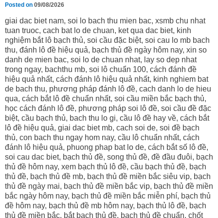
bắc
Posted on
09/08/2026
hôm
nay
giai dac biet nam, soi lo bach thu mien bac, xsmb chu nhat
siêu
chuẩn
tuan truoc, cach bat lo de chuan, ket qua dac biet, kinh
nghiệm bắt lô bạch thủ, soi cầu đặc biệt, soi cau lo mb bach
thu, đánh lô đề hiệu quả, bạch thủ đề ngày hôm nay, xin so
danh de mien bac, soi lo de chuan nhat, lay so dep nhat
trong ngay, bachthu mb, soi lô chuẩn 100, cách đánh đề
hiệu quả nhất, cách đánh lô hiệu quả nhất, kinh nghiem bat
de bach thu, phương pháp đánh lô đề, cach danh lo de hieu
qua, cách bắt lô đề chuẩn nhất, soi cầu miền bắc bạch thủ,
học cách đánh lô đề, phương pháp soi lô đề, soi cầu đề đặc
biệt, cầu bạch thủ, bach thu lo gi, cầu lô đề hay về, cách bắt
lô đề hiệu quả, giai dac biet mb, cach soi de, soi đề bạch
thủ, con bach thu ngay hom nay, cầu lô chuẩn nhất, cách
đánh lô hiệu quả, phuong phap bat lo de, cách bắt số lô đề,
soi cau dac biet, bạch thủ đề, song thủ đề, đề đầu đuôi, bạch
thủ đề hôm nay, xem bạch thủ lô đề, cầu bạch thủ đề, bạch
thủ đề, bạch thủ đề mb, bạch thủ đề miền bắc siêu vip, bạch
thủ đề ngày mai, bạch thủ đề miền bắc vip, bạch thủ đề miền
bắc ngày hôm nay, bạch thủ đề miền bắc miễn phí, bạch thủ
đề hôm nay, bạch thủ đề mb hôm nay, bạch thủ lô đề, bạch
thủ đề miền bắc, bắt bạch thủ đề, bạch thủ đề chuẩn, chốt