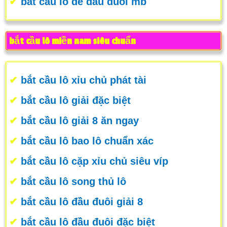
✔
bắt cầu lô đề đầu đuôi mb
bắt cầu lô miền nam siêu chuẩn
✔
bắt cầu lô xỉu chủ phát tài
✔
bắt cầu lô giải đặc biệt
✔
bắt cầu lô giải 8 ăn ngay
✔
bắt cầu lô bao lô chuẩn xác
✔
bắt cầu lô cặp xỉu chủ siêu víp
✔
bắt cầu lô song thủ lô
✔
bắt cầu lô đầu đuôi giải 8
✔
bắt cầu lô đầu đuôi đặc biệt