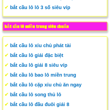
✔
bắt cầu lô lô 3 số siêu víp
bắt cầu lô miền trung siêu chuẩn
✔
bắt cầu lô xỉu chủ phát tài
✔
bắt cầu lô giải đặc biệt
✔
bắt cầu lô giải 8 siêu víp
✔
bắt cầu lô bao lô miền trung
✔
bắt cầu lô cặp xỉu chủ ăn ngay
✔
bắt cầu lô song thủ lô
✔
bắt cầu lô đầu đuôi giải 8