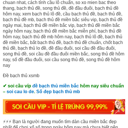
chuan nhat, cách tính cầu lô chuẩn, so xo mien bac theo
thang, bạch thủ đề, song thủ đề, đề đầu đuôi, bạch thủ đề
hôm nay, xem bạch thủ lô đề, cầu bạch thủ đề, bạch thủ đề,
bạch thủ đề mb, bạch thủ đề miền bắc siêu vip, bạch thủ đề
ngày mai, bạch thủ đề miền bắc vip, bạch thủ đề miền bắc
ngày hôm nay, bạch thủ đề miền bắc miễn phí, bạch thủ đề
hôm nay, bạch thủ đề mb hôm nay, bạch thủ lô đề, bạch thủ
đề miền bắc, bắt bạch thủ đề, bạch thủ đề chuẩn, chốt bạch
thủ đề, bạch thủ lo đề, đề đầu đuôi, soi cầu đề đầu đuôi,
song thủ đề, soi cầu đề đầu đuôi miền bắc, song thủ đề hôm
nay, số đề đầu đuôi, soi cầu song thủ đề, song thủ đề hôm
nay
Đề bạch thủ xsmb
✔ soi cầu víp
đề bạch thủ miền bắc
hôm nay siêu chuẩn
–
soi cau lo de
.
Số đẹp bạch thủ mb
⚡️⚡️⚡️ Bạn là người đang muốn tìm dàn cầu miền bắc đẹp
nhất để chơi xổ số trong ngày hôm nay mà chưa biết nên