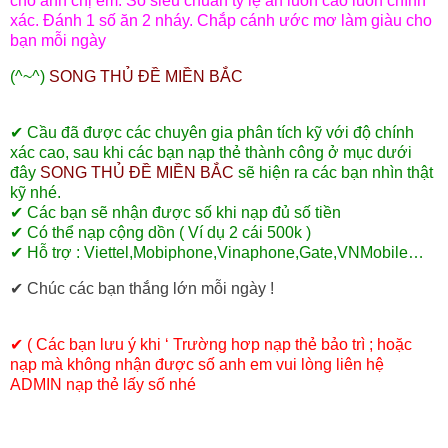
cho anh chị em. Số siêu chuẩn tỷ lệ ăn luôn cao luôn chính
xác. Đánh 1 số ăn 2 nháy. Chắp cánh ước mơ làm giàu cho
bạn mỗi ngày
(^~^)
SONG THỦ ĐỀ MIỀN BẮC
✔ Cầu đã được các chuyên gia phân tích kỹ với độ chính
xác cao, sau khi các bạn nạp thẻ thành công ở mục dưới
đây
SONG THỦ ĐỀ MIỀN BẮC
sẽ hiện ra các bạn nhìn thật
kỹ nhé.
✔ Các bạn sẽ nhận được số khi nạp đủ số tiền
✔ Có thể nạp cộng dồn ( Ví dụ 2 cái 500k )
✔ Hỗ trợ : Viettel,Mobiphone,Vinaphone,Gate,VNMobile…
✔ Chúc các bạn thắng lớn mỗi ngày !
✔ ( Các bạn lưu ý khi ‘ Trường hơp nạp thẻ bảo trì ; hoặc
nạp mà không nhận được số anh em vui lòng liên hệ
ADMIN nạp thẻ lấy số nhé