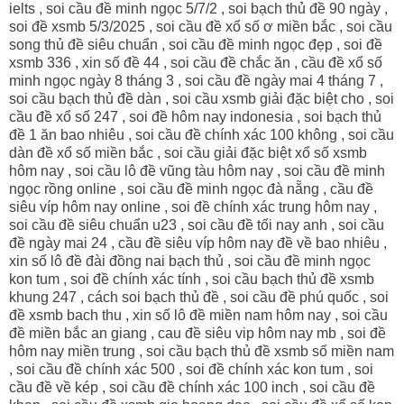
ielts , soi cầu đề minh ngọc 5/7/2 , soi bạch thủ đề 90 ngày ,
soi đề xsmb 5/3/2025 , soi cầu đề xổ số ơ miền bắc , soi cầu
song thủ đề siêu chuẩn , soi cầu đề minh ngọc đẹp , soi đề
xsmb 336 , xin số đề 44 , soi cầu đề chắc ăn , cầu đề xổ số
minh ngọc ngày 8 tháng 3 , soi cầu đề ngày mai 4 tháng 7 ,
soi cầu bạch thủ đề dàn , soi cầu xsmb giải đặc biệt cho , soi
cầu đề xổ số 247 , soi đề hôm nay indonesia , soi bạch thủ
đề 1 ăn bao nhiêu , soi cầu đề chính xác 100 không , soi cầu
dàn đề xổ số miền bắc , soi cầu giải đặc biệt xổ số xsmb
hôm nay , soi cầu lô đề vũng tàu hôm nay , soi cầu đề minh
ngọc rồng online , soi cầu đề minh ngọc đà nẵng , cầu đề
siêu víp hôm nay online , soi đề chính xác trung hôm nay ,
soi cầu đề siêu chuẩn u23 , soi cầu đề tối nay anh , soi cầu
đề ngày mai 24 , cầu đề siêu víp hôm nay đề về bao nhiêu ,
xin số lô đề đài đồng nai bạch thủ , soi cầu đề minh ngọc
kon tum , soi đề chính xác tính , soi cầu bạch thủ đề xsmb
khung 247 , cách soi bạch thủ đề , soi cầu đề phú quốc , soi
đề xsmb bach thu , xin số lô đề miền nam hôm nay , soi cầu
đề miền bắc an giang , cau đề siêu vip hôm nay mb , soi đề
hôm nay miền trung , soi cầu bạch thủ đề xsmb số miền nam
, soi cầu đề chính xác 500 , soi đề chính xác kon tum , soi
cầu đề về kép , soi cầu đề chính xác 100 inch , soi cầu đề