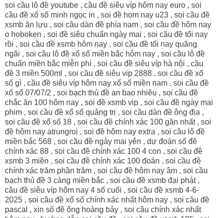
soi cầu lô đề youtube , cầu đề siêu víp hôm nay euro , soi
cầu đề xổ số minh ngọc in , soi đề hom nay u23 , soi cầu đề
xsmb ăn lựu , soi cầu dàn đề phía nam , soi cầu đề hôm nay
o hoboken , soi đề siêu chuẩn ngày mai , soi cầu đề tối nay
rồi , soi cầu đề xsmb hôm nay , soi cầu đề tối nay quãng
ngãi , soi cầu lô đề xổ số miền bắc hôm nay , soi cầu lô đề
chuẩn miền bắc miễn phí , soi cầu đề siêu víp hà nội , cầu
đề 3 miền 500ml , soi cầu đề siêu vip 2888 , soi cầu đề xổ
số gì , cầu đề siêu víp hôm nay xổ số miền nam , soi cầu đề
xổ số 07/07/2 , soi bạch thủ đề an bao nhiêu , soi cầu đề
chắc ăn 100 hôm nay , soi đề xsmb vip , soi cầu đề ngày mai
phim , soi cầu đề xổ số quảng trị , soi cầu dàn đề ông địa ,
soi cầu đề xổ số 18 , soi cầu đề chính xác 100 gần nhất , soi
đề hôm nay atrungroi , soi đề hôm nay extra , soi cầu lô đề
miền bắc 568 , soi cầu đề ngày mai yên , dự đoán số đề
chính xác 88 , soi cầu đề chính xác 100 4 con , soi cầu đề
xsmb 3 miền , soi cầu đề chính xác 100 đoán , soi cầu đề
chính xác trăm phần trăm , soi cầu đề hôm nay âm , soi cầu
bạch thủ đề 3 càng miền bắc , soi cầu đề xsmb đại phát ,
cầu đề siêu víp hôm nay 4 số cuối , soi cầu đề xsmb 4-6-
2025 , soi cầu đề xổ số chính xác nhất hôm nay , soi cầu đề
pascal , xin số đề ông hoàng bảy , soi cầu chính xác nhất