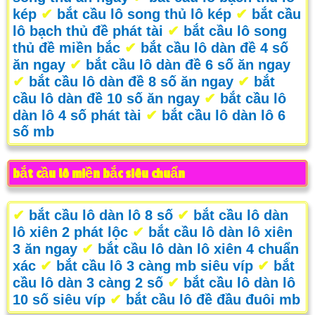
kép
✔
bắt cầu lô song thủ lô kép
✔
bắt cầu
lô bạch thủ đề phát tài
✔
bắt cầu lô song
thủ đề miền bắc
✔
bắt cầu lô dàn đề 4 số
ăn ngay
✔
bắt cầu lô dàn đề 6 số ăn ngay
✔
bắt cầu lô dàn đề 8 số ăn ngay
✔
bắt
cầu lô dàn đề 10 số ăn ngay
✔
bắt cầu lô
dàn lô 4 số phát tài
✔
bắt cầu lô dàn lô 6
số mb
bắt cầu lô miền bắc siêu chuẩn
✔
bắt cầu lô dàn lô 8 số
✔
bắt cầu lô dàn
lô xiên 2 phát lộc
✔
bắt cầu lô dàn lô xiên
3 ăn ngay
✔
bắt cầu lô dàn lô xiên 4 chuẩn
xác
✔
bắt cầu lô 3 càng mb siêu víp
✔
bắt
cầu lô dàn 3 càng 2 số
✔
bắt cầu lô dàn lô
10 số siêu víp
✔
bắt cầu lô đề đầu đuôi mb