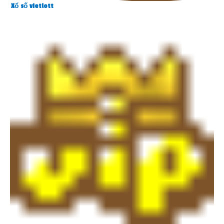
Xổ số vietlott