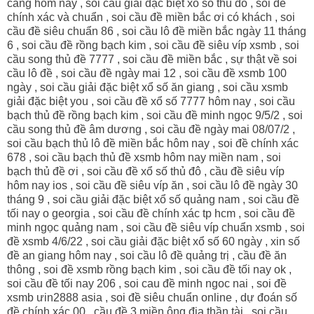
càng hôm nay , soi cầu giải đặc biệt xổ số thủ đô , soi đề
chính xác và chuẩn , soi cầu đề miền bắc ơi có khách , soi
cầu đề siêu chuẩn 86 , soi cầu lô đề miền bắc ngày 11 tháng
6 , soi cầu đề rồng bạch kim , soi cầu đề siêu víp xsmb , soi
cầu song thủ đề 7777 , soi cầu đề miền bắc , sự thật về soi
cầu lô đề , soi cầu đề ngày mai 12 , soi cầu đề xsmb 100
ngày , soi cầu giải đặc biệt xổ số ăn giang , soi cầu xsmb
giải đặc biệt you , soi cầu đề xổ số 7777 hôm nay , soi cầu
bạch thủ đề rồng bạch kim , soi cầu đề minh ngọc 9/5/2 , soi
cầu song thủ đề âm dương , soi cầu đề ngày mai 08/07/2 ,
soi cầu bạch thủ lô đề miền bắc hôm nay , soi đề chính xác
678 , soi cầu bạch thủ đề xsmb hôm nay miền nam , soi
bạch thủ đề ơi , soi cầu đề xổ số thủ đô , cầu đề siêu víp
hôm nay ios , soi cầu đề siêu víp ăn , soi cầu lô đề ngày 30
tháng 9 , soi cầu giải đặc biệt xổ số quảng nam , soi cầu đề
tối nay o georgia , soi cầu đề chính xác tp hcm , soi cầu đề
minh ngọc quảng nam , soi cầu đề siêu víp chuẩn xsmb , soi
đề xsmb 4/6/22 , soi cầu giải đặc biệt xổ số 60 ngày , xin số
đề an giang hôm nay , soi cầu lô đề quảng trị , cầu đề ăn
thông , soi đề xsmb rồng bạch kim , soi cầu đề tối nay ok ,
soi cầu đề tối nay 206 , soi cau đề minh ngoc nai , soi đề
xsmb ưin2888 asia , soi đề siêu chuẩn online , dự đoán số
đề chính xác 00 , cầu đề 3 miền ông địa thần tài , soi cầu