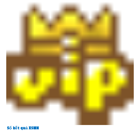
Sổ kết quả XSMN