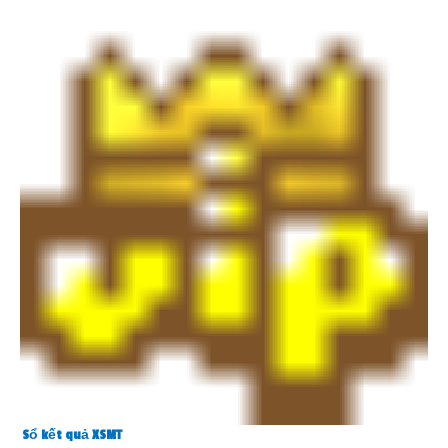
Sổ kết quả XSMT