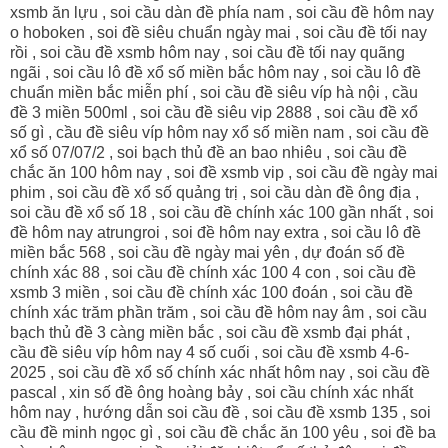
xsmb ăn lựu , soi cầu dàn đề phía nam , soi cầu đề hôm nay
o hoboken , soi đề siêu chuẩn ngày mai , soi cầu đề tối nay
rồi , soi cầu đề xsmb hôm nay , soi cầu đề tối nay quãng
ngãi , soi cầu lô đề xổ số miền bắc hôm nay , soi cầu lô đề
chuẩn miền bắc miễn phí , soi cầu đề siêu víp hà nội , cầu
đề 3 miền 500ml , soi cầu đề siêu vip 2888 , soi cầu đề xổ
số gì , cầu đề siêu víp hôm nay xổ số miền nam , soi cầu đề
xổ số 07/07/2 , soi bạch thủ đề an bao nhiêu , soi cầu đề
chắc ăn 100 hôm nay , soi đề xsmb vip , soi cầu đề ngày mai
phim , soi cầu đề xổ số quảng trị , soi cầu dàn đề ông địa ,
soi cầu đề xổ số 18 , soi cầu đề chính xác 100 gần nhất , soi
đề hôm nay atrungroi , soi đề hôm nay extra , soi cầu lô đề
miền bắc 568 , soi cầu đề ngày mai yên , dự đoán số đề
chính xác 88 , soi cầu đề chính xác 100 4 con , soi cầu đề
xsmb 3 miền , soi cầu đề chính xác 100 đoán , soi cầu đề
chính xác trăm phần trăm , soi cầu đề hôm nay âm , soi cầu
bạch thủ đề 3 càng miền bắc , soi cầu đề xsmb đại phát ,
cầu đề siêu víp hôm nay 4 số cuối , soi cầu đề xsmb 4-6-
2025 , soi cầu đề xổ số chính xác nhất hôm nay , soi cầu đề
pascal , xin số đề ông hoàng bảy , soi cầu chính xác nhất
hôm nay , hướng dẫn soi cầu đề , soi cầu đề xsmb 135 , soi
cầu đề minh ngọc gì , soi cầu đề chắc ăn 100 yêu , soi đề ba