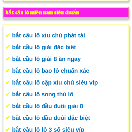
bắt cầu lô miền nam siêu chuẩn
✔
bắt cầu lô xỉu chủ phát tài
✔
bắt cầu lô giải đặc biệt
✔
bắt cầu lô giải 8 ăn ngay
✔
bắt cầu lô bao lô chuẩn xác
✔
bắt cầu lô cặp xỉu chủ siêu víp
✔
bắt cầu lô song thủ lô
✔
bắt cầu lô đầu đuôi giải 8
✔
bắt cầu lô đầu đuôi đặc biệt
✔
bắt cầu lô lô 3 số siêu víp