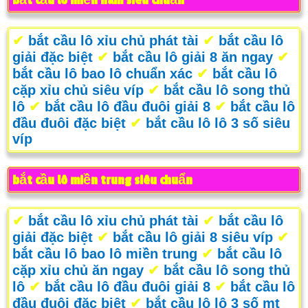
bắt cầu lô miền nam siêu chuẩn
✔
bắt cầu lô xỉu chủ phát tài
✔
bắt cầu lô
giải đặc biệt
✔
bắt cầu lô giải 8 ăn ngay
✔
bắt cầu lô bao lô chuẩn xác
✔
bắt cầu lô
cặp xỉu chủ siêu víp
✔
bắt cầu lô song thủ
lô
✔
bắt cầu lô đầu đuôi giải 8
✔
bắt cầu lô
đầu đuôi đặc biệt
✔
bắt cầu lô lô 3 số siêu
víp
bắt cầu lô miền trung siêu chuẩn
✔
bắt cầu lô xỉu chủ phát tài
✔
bắt cầu lô
giải đặc biệt
✔
bắt cầu lô giải 8 siêu víp
✔
bắt cầu lô bao lô miền trung
✔
bắt cầu lô
cặp xỉu chủ ăn ngay
✔
bắt cầu lô song thủ
lô
✔
bắt cầu lô đầu đuôi giải 8
✔
bắt cầu lô
đầu đuôi đặc biệt
✔
bắt cầu lô lô 3 số mt