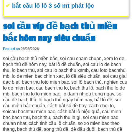
✔
bắt cầu lô lô 3 số mt phát lộc
soi cầu víp đề bạch thủ miền
bắc hôm nay siêu chuẩn
Posted on
08/08/2026
soi cầu bạch thủ miền bắc, soi cau cham chuan, xem lo de,
bạch thủ đề hôm nay, bắt lô đề chuẩn, soi cau lo đe bach
thu, lo bach thu, soi cau lo bach thu xsmb, cau loto bachthu
mb, lo de mien bac chinh xac, lô đề siêu chuẩn, soi cau giai
dac biet, bach thu loto mien bac, soi lô bạch thủ, nghien cuu
lo de mien bac, cau bach thu lo, bach thu lô, bach thu lo de
mb, bach thu lo to mien bac, lo danh nhieu trong ngay, soi
cầu đề bạch thủ, lô bạch thủ ngày hôm nay, bắt lô đề, soi
cầu miền bắc chuẩn, cách bắt số đề hay, cach choi lo,
soicau bachthu mien bac, cách bắt lô hiệu quả, cau mien
bac bach thu, bach thu, bach thu la gi, soi cau mien bac
chuan nhat, cách tính cầu lô chuẩn, so xo mien bac theo
thang, bạch thủ đề, song thủ đề, đề đầu đuôi, bạch thủ đề