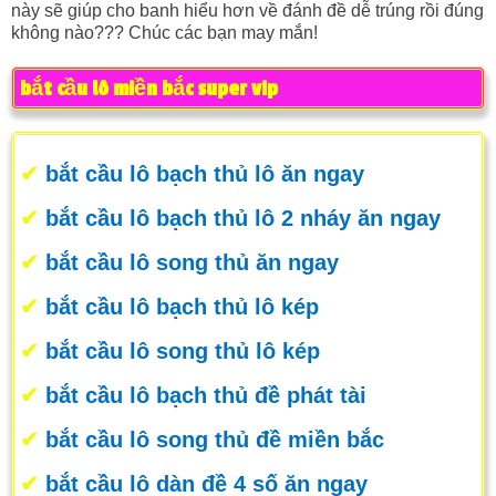
này sẽ giúp cho banh hiểu hơn về đánh đề dễ trúng rồi đúng
không nào??? Chúc các bạn may mắn!
bắt cầu lô miền bắc super vip
✔
bắt cầu lô bạch thủ lô ăn ngay
✔
bắt cầu lô bạch thủ lô 2 nháy ăn ngay
✔
bắt cầu lô song thủ ăn ngay
✔
bắt cầu lô bạch thủ lô kép
✔
bắt cầu lô song thủ lô kép
✔
bắt cầu lô bạch thủ đề phát tài
✔
bắt cầu lô song thủ đề miền bắc
✔
bắt cầu lô dàn đề 4 số ăn ngay