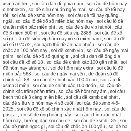
xsmb ăn lựu , soi cầu dàn đề phía nam , soi cầu đề hôm nay
o hoboken , soi đề siêu chuẩn ngày mai , soi cầu đề tối nay
rồi , soi cầu đề xsmb hôm nay , soi cầu đề tối nay quãng
ngãi , soi cầu lô đề xổ số miền bắc hôm nay , soi cầu lô đề
chuẩn miền bắc miễn phí , soi cầu đề siêu víp hà nội , cầu
đề 3 miền 500ml , soi cầu đề siêu vip 2888 , soi cầu đề xổ
số gì , cầu đề siêu víp hôm nay xổ số miền nam , soi cầu đề
xổ số 07/07/2 , soi bạch thủ đề an bao nhiêu , soi cầu đề
chắc ăn 100 hôm nay , soi đề xsmb vip , soi cầu đề ngày mai
phim , soi cầu đề xổ số quảng trị , soi cầu dàn đề ông địa ,
soi cầu đề xổ số 18 , soi cầu đề chính xác 100 gần nhất , soi
đề hôm nay atrungroi , soi đề hôm nay extra , soi cầu lô đề
miền bắc 568 , soi cầu đề ngày mai yên , dự đoán số đề
chính xác 88 , soi cầu đề chính xác 100 4 con , soi cầu đề
xsmb 3 miền , soi cầu đề chính xác 100 đoán , soi cầu đề
chính xác trăm phần trăm , soi cầu đề hôm nay âm , soi cầu
bạch thủ đề 3 càng miền bắc , soi cầu đề xsmb đại phát ,
cầu đề siêu víp hôm nay 4 số cuối , soi cầu đề xsmb 4-6-
2025 , soi cầu đề xổ số chính xác nhất hôm nay , soi cầu đề
pascal , xin số đề ông hoàng bảy , soi cầu chính xác nhất
hôm nay , hướng dẫn soi cầu đề , soi cầu đề xsmb 135 , soi
cầu đề minh ngọc gì , soi cầu đề chắc ăn 100 yêu , soi đề ba