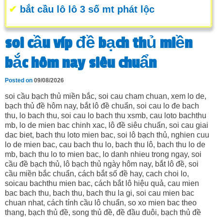
✔
bắt cầu lô lô 3 số mt phát lộc
soi cầu víp đề bạch thủ miền
bắc hôm nay siêu chuẩn
Posted on
09/08/2026
soi cầu bạch thủ miền bắc, soi cau cham chuan, xem lo de,
bạch thủ đề hôm nay, bắt lô đề chuẩn, soi cau lo đe bach
thu, lo bach thu, soi cau lo bach thu xsmb, cau loto bachthu
mb, lo de mien bac chinh xac, lô đề siêu chuẩn, soi cau giai
dac biet, bach thu loto mien bac, soi lô bạch thủ, nghien cuu
lo de mien bac, cau bach thu lo, bach thu lô, bach thu lo de
mb, bach thu lo to mien bac, lo danh nhieu trong ngay, soi
cầu đề bạch thủ, lô bạch thủ ngày hôm nay, bắt lô đề, soi
cầu miền bắc chuẩn, cách bắt số đề hay, cach choi lo,
soicau bachthu mien bac, cách bắt lô hiệu quả, cau mien
bac bach thu, bach thu, bach thu la gi, soi cau mien bac
chuan nhat, cách tính cầu lô chuẩn, so xo mien bac theo
thang, bạch thủ đề, song thủ đề, đề đầu đuôi, bạch thủ đề