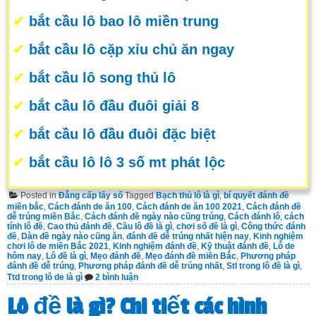
✔
bắt cầu lô bao lô miền trung
✔
bắt cầu lô cặp xỉu chủ ăn ngay
✔
bắt cầu lô song thủ lô
✔
bắt cầu lô đầu đuôi giải 8
✔
bắt cầu lô đầu đuôi đặc biệt
✔
bắt cầu lô lô 3 số mt phát lộc
Posted in
Đẳng cấp lấy số
Tagged
Bạch thủ lô là gì
,
bí quyết đánh đề
miền bắc
,
Cách đánh de ăn 100
,
Cách đánh de ăn 100 2021
,
Cách đánh đề
dễ trúng miền Bắc
,
Cách đánh đề ngày nào cũng trúng
,
Cách đánh lô
,
cách
tính lô đề
,
Cao thủ đánh đề
,
Cầu lô đề là gì
,
chơi số đề là gì
,
Công thức đánh
đề
,
Dàn đề ngày nào cũng ăn
,
đánh đề dễ trúng nhất hiện nay
,
Kinh nghiệm
chơi lô de miền Bắc 2021
,
Kinh nghiệm đánh đề
,
Kỹ thuật đánh đề
,
Lô de
hôm nay
,
Lô đề là gì
,
Mẹo đánh đề
,
Mẹo đánh đề miền Bắc
,
Phương pháp
đánh đề dễ trúng
,
Phương pháp đánh đề dễ trúng nhất
,
Stl trong lô đề là gì
,
ở
Ttd trong lô de là gì
2 bình luận
Lô
đề
Lô đề là gì? Chi tiết các hình
là
gì?