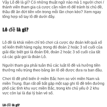
Vậy Lô đề là gì? Có những thuật ngữ nào mà 1 người chơi /
thành viên tham gia cá cược cần nắm rõ để tránh bị chủ đề,
thầu đề ăn đứt tiền vốn trong mỗi lần chọn kèo?
Xem ngay
tổng hợp sổ tay lô đề dưới đây.
Lô đề là gì?
Lô đề là khái niệm chỉ trò chơi cá cược dự đoán kết quả xổ
số kiến thiết hàng ngày, trong đó đoán 2 hoặc 3 số cuối của
giải đặc biệt gọi là đoán Đề, đoán 2 hoặc 3 số cuối của tất
cả các giải gọi là đoán Lô.
Người tham gia phải tuân thủ các luật lô đề và hưởng tiền
thưởng nếu trúng theo bảng ăn lô dề được đưa ra ban đầu.
Chơi lô đề phổ biến ở miền Bắc hơn so với miền Nam và
miền Trung. Bạn rất dễ bắt gặp một sạp ghi lô đề trên đường
phố các tỉnh khu vực miền Bắc, trong khi chủ yếu ở 2 khu
vực còn lại là đại lý bán vé số.
Lô đề là gì?