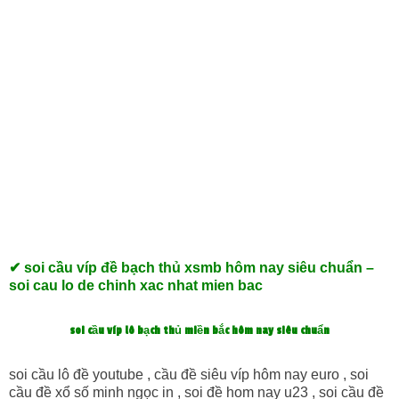
✔ soi cầu víp đề bạch thủ xsmb hôm nay siêu chuẩn –
soi cau lo de chinh xac nhat mien bac
soi cầu víp lô bạch thủ miền bắc hôm nay siêu chuẩn
soi cầu lô đề youtube , cầu đề siêu víp hôm nay euro , soi
cầu đề xổ số minh ngọc in , soi đề hom nay u23 , soi cầu đề