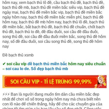
hôm nay, xem bạch thủ lô đề, cầu bạch thủ đề, bạch thủ đề,
bạch thủ đề mb, bạch thủ đề miền bắc siêu vip, bạch thủ đề
ngày mai, bạch thủ đề miền bắc vip, bạch thủ đề miền bắc
ngày hôm nay, bạch thủ đề miền bắc miễn phí, bạch thủ đề
hôm nay, bạch thủ đề mb hôm nay, bạch thủ lô đề, bạch thủ
đề miền bắc, bắt bạch thủ đề, bạch thủ đề chuẩn, chốt bạch
thủ đề, bạch thủ lo đề, đề đầu đuôi, soi cầu đề đầu đuôi,
song thủ đề, soi cầu đề đầu đuôi miền bắc, song thủ đề hôm
nay, số đề đầu đuôi, soi cầu song thủ đề, song thủ đề hôm
nay
Đề bạch thủ xsmb
✔ soi cầu víp
đề bạch thủ miền bắc
hôm nay siêu chuẩn
–
soi cau lo de
.
Số đẹp bạch thủ mb
⚡️⚡️⚡️ Bạn là người đang muốn tìm dàn cầu miền bắc đẹp
nhất để chơi xổ số trong ngày hôm nay mà chưa biết nên
con lô nào để chiến thắng, hãy để cho các chuyên gia của
chúng tôi tìm giúp các bạn lấy cầu số đẹp nhất. Công việc