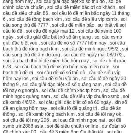
càng hôm nay , soi cầu giải đặc biệt xổ số thủ đô , soi đề
chính xác và chuẩn , soi cầu đề miền bắc ơi có khách , soi
cầu đề siêu chuẩn 86 , soi cầu lô đề miền bắc ngày 11 tháng
6 , soi cầu đề rồng bạch kim , soi cầu đề siêu víp xsmb , soi
cầu song thủ đề 7777 , soi cầu đề miền bắc , sự thật về soi
cầu lô đề , soi cầu đề ngày mai 12 , soi cầu đề xsmb 100
ngày , soi cầu giải đặc biệt xổ số ăn giang , soi cầu xsmb
giải đặc biệt you , soi cầu đề xổ số 7777 hôm nay , soi cầu
bạch thủ đề rồng bạch kim , soi cầu đề minh ngọc 9/5/2 , soi
cầu song thủ đề âm dương , soi cầu đề ngày mai 08/07/2 ,
soi cầu bạch thủ lô đề miền bắc hôm nay , soi đề chính xác
678 , soi cầu bạch thủ đề xsmb hôm nay miền nam , soi
bạch thủ đề ơi , soi cầu đề xổ số thủ đô , cầu đề siêu víp
hôm nay ios , soi cầu đề siêu víp ăn , soi cầu lô đề ngày 30
tháng 9 , soi cầu giải đặc biệt xổ số quảng nam , soi cầu đề
tối nay o georgia , soi cầu đề chính xác tp hcm , soi cầu đề
minh ngọc quảng nam , soi cầu đề siêu víp chuẩn xsmb , soi
đề xsmb 4/6/22 , soi cầu giải đặc biệt xổ số 60 ngày , xin số
đề an giang hôm nay , soi cầu lô đề quảng trị , cầu đề ăn
thông , soi đề xsmb rồng bạch kim , soi cầu đề tối nay ok ,
soi cầu đề tối nay 206 , soi cau đề minh ngoc nai , soi đề
xsmb ưin2888 asia , soi đề siêu chuẩn online , dự đoán số
đề chính xác 00 , cầu đề 3 miền ông địa thần tài , soi cầu