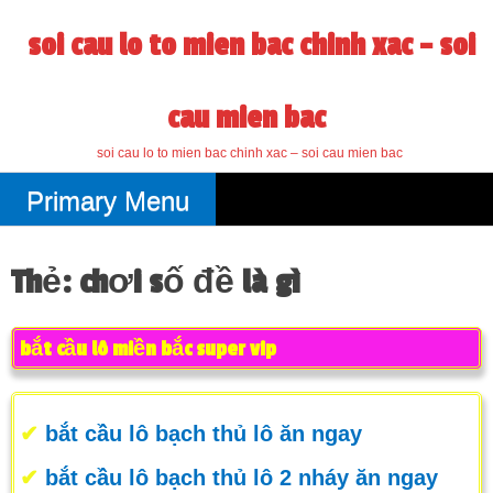
Skip
to
soi cau lo to mien bac chinh xac – soi
content
cau mien bac
soi cau lo to mien bac chinh xac – soi cau mien bac
Primary Menu
Thẻ:
chơi số đề là gì
bắt cầu lô miền bắc super vip
✔
bắt cầu lô bạch thủ lô ăn ngay
✔
bắt cầu lô bạch thủ lô 2 nháy ăn ngay