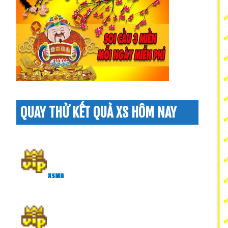
QUAY THỬ KẾT QUẢ XS HÔM NAY
XSMB