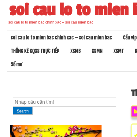
Skip
soi cau lo to mien 
to
content
soi cau lo to mien bac chinh xac – soi cau mien bac
soi cau lo to mien bac chinh xac – soi cau mien bac
Cầu vip
THỐNG KÊ KQXS TRỰC TIẾP
XSMB
XSMN
XSMT
K
Sổ mơ
T
b
Search