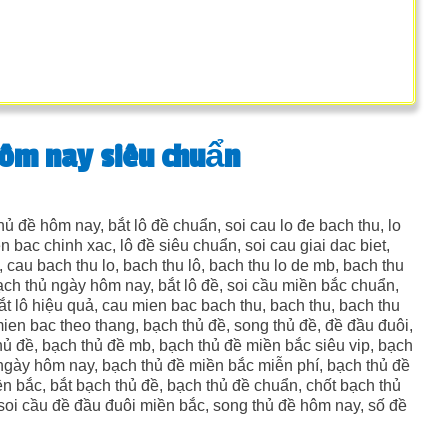
hôm nay siêu chuẩn
ủ đề hôm nay, bắt lô đề chuẩn, soi cau lo đe bach thu, lo
 bac chinh xac, lô đề siêu chuẩn, soi cau giai dac biet,
 cau bach thu lo, bach thu lô, bach thu lo de mb, bach thu
bạch thủ ngày hôm nay, bắt lô đề, soi cầu miền bắc chuẩn,
ắt lô hiệu quả, cau mien bac bach thu, bach thu, bach thu
mien bac theo thang, bạch thủ đề, song thủ đề, đề đầu đuôi,
hủ đề, bạch thủ đề mb, bạch thủ đề miền bắc siêu vip, bạch
 ngày hôm nay, bạch thủ đề miền bắc miễn phí, bạch thủ đề
n bắc, bắt bạch thủ đề, bạch thủ đề chuẩn, chốt bạch thủ
, soi cầu đề đầu đuôi miền bắc, song thủ đề hôm nay, số đề