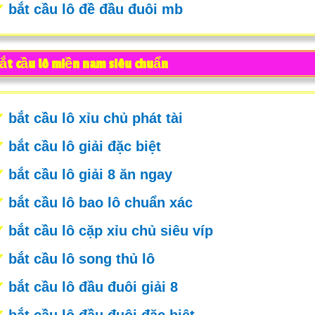
✔
bắt cầu lô đề đầu đuôi mb
ắt cầu lô miền nam siêu chuẩn
✔
bắt cầu lô xỉu chủ phát tài
✔
bắt cầu lô giải đặc biệt
✔
bắt cầu lô giải 8 ăn ngay
✔
bắt cầu lô bao lô chuẩn xác
✔
bắt cầu lô cặp xỉu chủ siêu víp
✔
bắt cầu lô song thủ lô
✔
bắt cầu lô đầu đuôi giải 8
✔
bắt cầu lô đầu đuôi đặc biệt