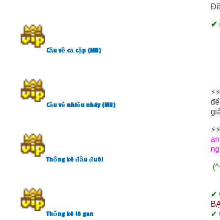
Đề
✔ 
Cầu về cả cặp (MB)
⚡️
để
Cầu về nhiều nháy (MB)
gi
⚡️⚡
an
ng
Thống kê đầu đuôi
(^
✔ 
B
✔ 
Thống kê lô gan