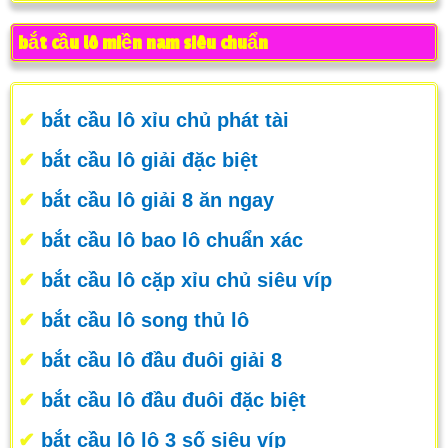
bắt cầu lô miền nam siêu chuẩn
✔
bắt cầu lô xỉu chủ phát tài
✔
bắt cầu lô giải đặc biệt
✔
bắt cầu lô giải 8 ăn ngay
✔
bắt cầu lô bao lô chuẩn xác
✔
bắt cầu lô cặp xỉu chủ siêu víp
✔
bắt cầu lô song thủ lô
✔
bắt cầu lô đầu đuôi giải 8
✔
bắt cầu lô đầu đuôi đặc biệt
✔
bắt cầu lô lô 3 số siêu víp