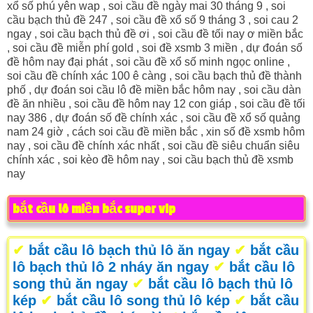
xổ số phú yên wap , soi cầu đề ngày mai 30 tháng 9 , soi
cầu bạch thủ đề 247 , soi cầu đề xổ số 9 tháng 3 , soi cau 2
ngay , soi cầu bạch thủ đề ơi , soi cầu đề tối nay ơ miền bắc
, soi cầu đề miễn phí gold , soi đề xsmb 3 miền , dự đoán số
đề hôm nay đại phát , soi cầu đề xổ số minh ngọc online ,
soi cầu đề chính xác 100 ê càng , soi cầu bạch thủ đề thành
phố , dự đoán soi cầu lô đề miền bắc hôm nay , soi cầu dàn
đề ăn nhiều , soi cầu đề hôm nay 12 con giáp , soi cầu đề tối
nay 386 , dự đoán số đề chính xác , soi cầu đề xổ số quảng
nam 24 giờ , cách soi cầu đề miền bắc , xin số đề xsmb hôm
nay , soi cầu đề chính xác nhất , soi cầu đề siêu chuẩn siêu
chính xác , soi kèo đề hôm nay , soi cầu bạch thủ đề xsmb
nay
bắt cầu lô miền bắc super vip
✔
bắt cầu lô bạch thủ lô ăn ngay
✔
bắt cầu
lô bạch thủ lô 2 nháy ăn ngay
✔
bắt cầu lô
song thủ ăn ngay
✔
bắt cầu lô bạch thủ lô
kép
✔
bắt cầu lô song thủ lô kép
✔
bắt cầu