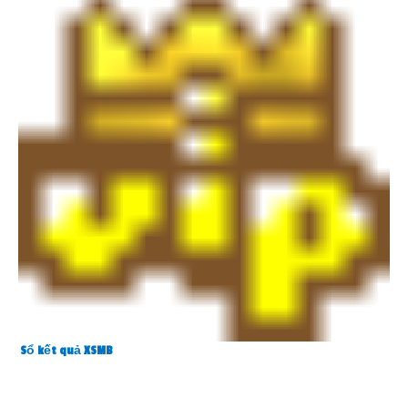
Sổ kết quả XSMB