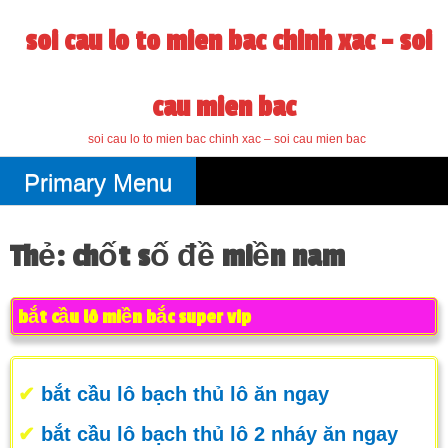
Skip
to
soi cau lo to mien bac chinh xac – soi
content
cau mien bac
soi cau lo to mien bac chinh xac – soi cau mien bac
Primary Menu
Thẻ:
chốt số đề miền nam
bắt cầu lô miền bắc super vip
✔
bắt cầu lô bạch thủ lô ăn ngay
✔
bắt cầu lô bạch thủ lô 2 nháy ăn ngay