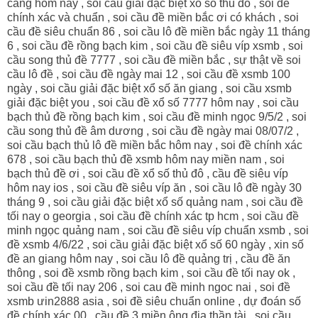
càng hôm nay , soi cầu giải đặc biệt xổ số thủ đô , soi đề
chính xác và chuẩn , soi cầu đề miền bắc ơi có khách , soi
cầu đề siêu chuẩn 86 , soi cầu lô đề miền bắc ngày 11 tháng
6 , soi cầu đề rồng bạch kim , soi cầu đề siêu víp xsmb , soi
cầu song thủ đề 7777 , soi cầu đề miền bắc , sự thật về soi
cầu lô đề , soi cầu đề ngày mai 12 , soi cầu đề xsmb 100
ngày , soi cầu giải đặc biệt xổ số ăn giang , soi cầu xsmb
giải đặc biệt you , soi cầu đề xổ số 7777 hôm nay , soi cầu
bạch thủ đề rồng bạch kim , soi cầu đề minh ngọc 9/5/2 , soi
cầu song thủ đề âm dương , soi cầu đề ngày mai 08/07/2 ,
soi cầu bạch thủ lô đề miền bắc hôm nay , soi đề chính xác
678 , soi cầu bạch thủ đề xsmb hôm nay miền nam , soi
bạch thủ đề ơi , soi cầu đề xổ số thủ đô , cầu đề siêu víp
hôm nay ios , soi cầu đề siêu víp ăn , soi cầu lô đề ngày 30
tháng 9 , soi cầu giải đặc biệt xổ số quảng nam , soi cầu đề
tối nay o georgia , soi cầu đề chính xác tp hcm , soi cầu đề
minh ngọc quảng nam , soi cầu đề siêu víp chuẩn xsmb , soi
đề xsmb 4/6/22 , soi cầu giải đặc biệt xổ số 60 ngày , xin số
đề an giang hôm nay , soi cầu lô đề quảng trị , cầu đề ăn
thông , soi đề xsmb rồng bạch kim , soi cầu đề tối nay ok ,
soi cầu đề tối nay 206 , soi cau đề minh ngoc nai , soi đề
xsmb ưin2888 asia , soi đề siêu chuẩn online , dự đoán số
đề chính xác 00 , cầu đề 3 miền ông địa thần tài , soi cầu