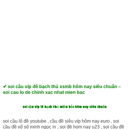
✔ soi cầu víp đề bạch thủ xsmb hôm nay siêu chuẩn –
soi cau lo de chinh xac nhat mien bac
soi cầu víp lô bạch thủ miền bắc hôm nay siêu chuẩn
soi cầu lô đề youtube , cầu đề siêu víp hôm nay euro , soi
cầu đề xổ số minh ngọc in , soi đề hom nay u23 , soi cầu đề