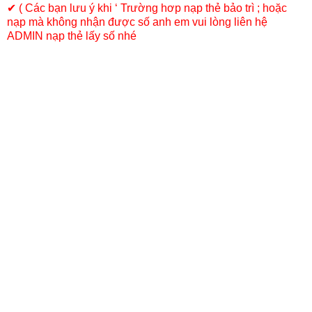
✔ ( Các bạn lưu ý khi ‘ Trường hơp nạp thẻ bảo trì ; hoặc
nạp mà không nhận được số anh em vui lòng liên hệ
ADMIN nạp thẻ lấy số nhé