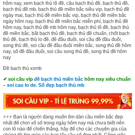
hôm nay, xem bạch thủ lô đề, cầu bạch thủ đề, bạch thủ đề,
bạch thủ đề mb, bạch thủ đề miền bắc siêu vip, bạch thủ đề
ngày mai, bạch thủ đề miền bắc vip, bạch thủ đề miền bắc
ngày hôm nay, bạch thủ đề miền bắc miễn phí, bạch thủ đề
hôm nay, bạch thủ đề mb hôm nay, bạch thủ lô đề, bạch thủ
đề miền bắc, bắt bạch thủ đề, bạch thủ đề chuẩn, chốt bạch
thủ đề, bạch thủ lo đề, đề đầu đuôi, soi cầu đề đầu đuôi,
song thủ đề, soi cầu đề đầu đuôi miền bắc, song thủ đề hôm
nay, số đề đầu đuôi, soi cầu song thủ đề, song thủ đề hôm
nay
Đề bạch thủ xsmb
✔ soi cầu víp
đề bạch thủ miền bắc
hôm nay siêu chuẩn
–
soi cau lo de
.
Số đẹp bạch thủ mb
⚡️⚡️⚡️ Bạn là người đang muốn tìm dàn cầu miền bắc đẹp
nhất để chơi xổ số trong ngày hôm nay mà chưa biết nên
con lô nào để chiến thắng, hãy để cho các chuyên gia của
chúng tôi tìm giúp các bạn lấy cầu số đẹp nhất. Công việc