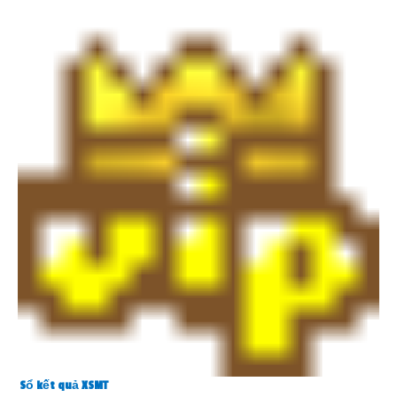
Sổ kết quả XSMT