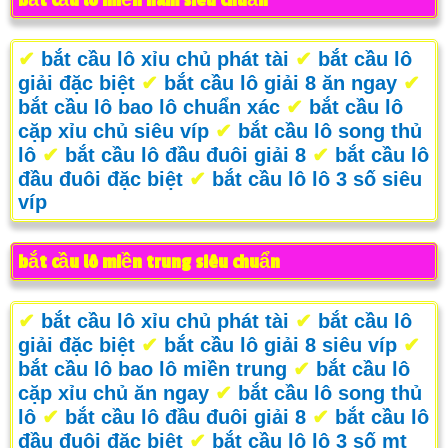
bắt cầu lô miền nam siêu chuẩn
✔
bắt cầu lô xỉu chủ phát tài
✔
bắt cầu lô
giải đặc biệt
✔
bắt cầu lô giải 8 ăn ngay
✔
bắt cầu lô bao lô chuẩn xác
✔
bắt cầu lô
cặp xỉu chủ siêu víp
✔
bắt cầu lô song thủ
lô
✔
bắt cầu lô đầu đuôi giải 8
✔
bắt cầu lô
đầu đuôi đặc biệt
✔
bắt cầu lô lô 3 số siêu
víp
bắt cầu lô miền trung siêu chuẩn
✔
bắt cầu lô xỉu chủ phát tài
✔
bắt cầu lô
giải đặc biệt
✔
bắt cầu lô giải 8 siêu víp
✔
bắt cầu lô bao lô miền trung
✔
bắt cầu lô
cặp xỉu chủ ăn ngay
✔
bắt cầu lô song thủ
lô
✔
bắt cầu lô đầu đuôi giải 8
✔
bắt cầu lô
đầu đuôi đặc biệt
✔
bắt cầu lô lô 3 số mt