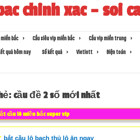
bac chinh xac – soi 
 miền bắc
Cầu siêu vip miền bắc
Cầu vip miền trung
ết quả hôm nay
Sổ kết quả
Vietlott
Điện toán
hẻ:
cầu đề 2 số mới nhất
ắt cầu lô miền bắc super vip
✔
bắt cầu lô bạch thủ lô ăn ngay