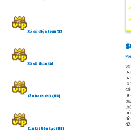
Xổ số điện toán 123
s
Po
Xổ số thần tài
so
ba
ba
lo
cá
la
Cầu bạch thủ (MB)
bạ
th
hô
đề
đầ
Cầu lật liên tục (MB)