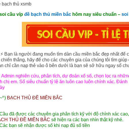
 bạch thủ xsmb
soi cầu víp
đề bạch thủ miền bắc
hôm nay siêu chuẩn –
soi
⚡️⚡️ Bạn là người đang muốn tìm dàn cầu miền bắc đẹp nhất để 
 chiến thắng, hãy để cho các chuyên gia của chúng tôi tìm giúp
ản chỉ cần nạp thẻ vào ô bên dưới là bạn sẽ sở hữu ngay số c
️
Admin nghiên cứu, phân tích, dự đoán xổ số, chọn lọc ra nhữ
h chị em. Số siêu chuẩn tỷ lệ ăn luôn cao luôn chính xác. Đán
ày
~^)
BẠCH THỦ ĐỀ MIỀN BẮC
Cầu đã được các chuyên gia phân tích kỹ với độ chính xác cao
ẠCH THỦ ĐỀ MIỀN BẮC
sẽ hiện ra các bạn nhìn thật kỹ nhé.
Các bạn sẽ nhận được số khi nạp đủ số tiền