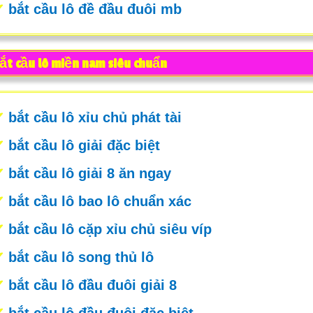
✔
bắt cầu lô đề đầu đuôi mb
ắt cầu lô miền nam siêu chuẩn
✔
bắt cầu lô xỉu chủ phát tài
✔
bắt cầu lô giải đặc biệt
✔
bắt cầu lô giải 8 ăn ngay
✔
bắt cầu lô bao lô chuẩn xác
✔
bắt cầu lô cặp xỉu chủ siêu víp
✔
bắt cầu lô song thủ lô
✔
bắt cầu lô đầu đuôi giải 8
✔
bắt cầu lô đầu đuôi đặc biệt