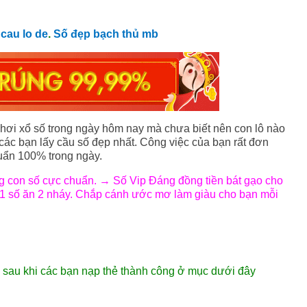
 cau lo de
.
Số đẹp bạch thủ mb
chơi xổ số trong ngày hôm nay mà chưa biết nên con lô nào
 các bạn lấy cầu số đẹp nhất. Công việc của bạn rất đơn
huẩn 100% trong ngày.
ng con số cực chuẩn. → Số Vip Đáng đồng tiền bát gạo cho
h 1 số ăn 2 nháy. Chắp cánh ước mơ làm giàu cho bạn mỗi
, sau khi các bạn nạp thẻ thành công ở mục dưới đây