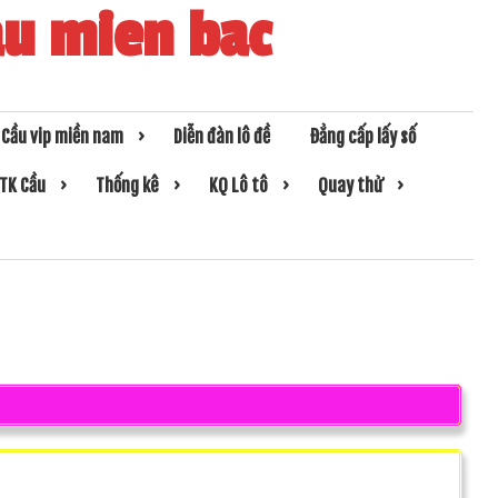
cau mien bac
Cầu vip miền nam
Diễn đàn lô đề
Đẳng cấp lấy số
TK Cầu
Thống kê
KQ Lô tô
Quay thử