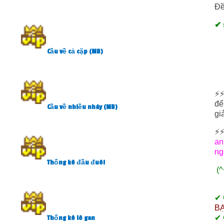
Đề
✔ 
Cầu về cả cặp (MB)
⚡️
để
Cầu về nhiều nháy (MB)
gi
⚡️⚡
an
ng
Thống kê đầu đuôi
(^
✔ 
B
✔ 
Thống kê lô gan