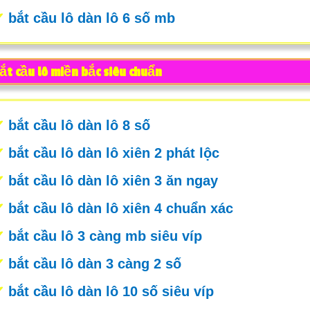
✔
bắt cầu lô dàn lô 6 số mb
ắt cầu lô miền bắc siêu chuẩn
✔
bắt cầu lô dàn lô 8 số
✔
bắt cầu lô dàn lô xiên 2 phát lộc
✔
bắt cầu lô dàn lô xiên 3 ăn ngay
✔
bắt cầu lô dàn lô xiên 4 chuẩn xác
✔
bắt cầu lô 3 càng mb siêu víp
✔
bắt cầu lô dàn 3 càng 2 số
✔
bắt cầu lô dàn lô 10 số siêu víp