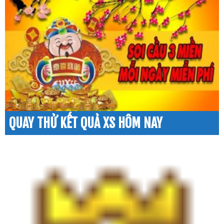
siêu
chuẩn
QUAY THỬ KẾT QUẢ XS HÔM NAY