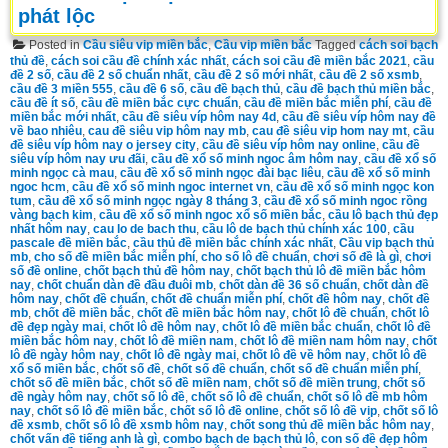
phát lộc
Posted in
Cầu siêu vip miền bắc
,
Cầu vip miền bắc
Tagged
cách soi bạch
thủ đề
,
cách soi cầu đề chính xác nhất
,
cách soi cầu đề miền bắc 2021
,
cầu
đề 2 số
,
cầu đề 2 số chuẩn nhất
,
cầu đề 2 số mới nhất
,
cầu đề 2 số xsmb
,
cầu đề 3 miền 555
,
cầu đề 6 số
,
cầu đề bạch thủ
,
cầu đề bạch thủ miền bắc
,
cầu đề ít số
,
cầu đề miền bắc cực chuẩn
,
cầu đề miền bắc miễn phí
,
cầu đề
miền bắc mới nhất
,
cầu đề siêu víp hôm nay 4d
,
cầu đề siêu víp hôm nay đề
về bao nhiêu
,
cau đề siêu vip hôm nay mb
,
cau đề siêu vip hom nay mt
,
cầu
đề siêu víp hôm nay o jersey city
,
cầu đề siêu víp hôm nay online
,
cầu đề
siêu víp hôm nay ưu đãi
,
cầu đề xổ số minh ngoc âm hôm nay
,
cầu đề xổ số
minh ngọc cà mau
,
cầu đề xổ số minh ngọc đài bạc liêu
,
cầu đề xổ số minh
ngoc hcm
,
cầu đề xổ số minh ngoc internet vn
,
cầu đề xổ số minh ngọc kon
tum
,
cầu đề xổ số minh ngọc ngày 8 tháng 3
,
cầu đề xổ số minh ngoc rồng
vàng bạch kim
,
cầu đề xổ số minh ngoc xổ số miền bắc
,
cầu lô bạch thủ đẹp
nhất hôm nay
,
cau lo de bach thu
,
cầu lô de bạch thủ chính xác 100
,
cầu
pascale đề miền bắc
,
cầu thủ đề miền bắc chính xác nhất
,
Cầu vip bạch thủ
mb
,
cho số đề miền bắc miễn phí
,
cho số lô đề chuẩn
,
chơi số đề là gì
,
chơi
số đề online
,
chốt bạch thủ đề hôm nay
,
chốt bạch thủ lô đề miền bắc hôm
nay
,
chốt chuẩn dàn đề đầu đuôi mb
,
chốt dàn đề 36 số chuẩn
,
chốt dàn đề
hôm nay
,
chốt đề chuẩn
,
chốt đề chuẩn miễn phí
,
chốt đề hôm nay
,
chốt đề
mb
,
chốt đề miền bắc
,
chốt đề miền bắc hôm nay
,
chốt lô đề chuẩn
,
chốt lô
đề đẹp ngày mai
,
chốt lô đề hôm nay
,
chốt lô đề miền bắc chuẩn
,
chốt lô đề
miền bắc hôm nay
,
chốt lô đề miền nam
,
chốt lô đề miền nam hôm nay
,
chốt
lô đề ngày hôm nay
,
chốt lô đề ngày mai
,
chốt lô đề về hôm nay
,
chốt lô đề
xổ số miền bắc
,
chốt số đề
,
chốt số đề chuẩn
,
chốt số đề chuẩn miễn phí
,
chốt số đề miền bắc
,
chốt số đề miền nam
,
chốt số đề miền trung
,
chốt số
đề ngày hôm nay
,
chốt số lô đề
,
chốt số lô đề chuẩn
,
chốt số lô đề mb hôm
nay
,
chốt số lô đề miền bắc
,
chốt số lô đề online
,
chốt số lô đề vip
,
chốt số lô
đề xsmb
,
chốt số lô đề xsmb hôm nay
,
chốt song thủ đề miền bắc hôm nay
,
chốt vấn đề tiếng anh là gì
,
combo bạch de bạch thủ lô
,
con số đề đẹp hôm