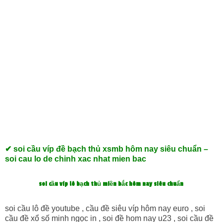
✔ soi cầu víp đề bạch thủ xsmb hôm nay siêu chuẩn –
soi cau lo de chinh xac nhat mien bac
soi cầu víp lô bạch thủ miền bắc hôm nay siêu chuẩn
soi cầu lô đề youtube , cầu đề siêu víp hôm nay euro , soi
cầu đề xổ số minh ngọc in , soi đề hom nay u23 , soi cầu đề