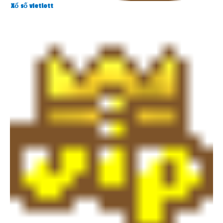
Xổ số vietlott