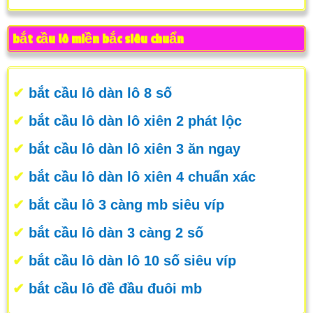
bắt cầu lô miền bắc siêu chuẩn
✔
bắt cầu lô dàn lô 8 số
✔
bắt cầu lô dàn lô xiên 2 phát lộc
✔
bắt cầu lô dàn lô xiên 3 ăn ngay
✔
bắt cầu lô dàn lô xiên 4 chuẩn xác
✔
bắt cầu lô 3 càng mb siêu víp
✔
bắt cầu lô dàn 3 càng 2 số
✔
bắt cầu lô dàn lô 10 số siêu víp
✔
bắt cầu lô đề đầu đuôi mb