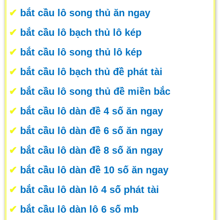
✔
bắt cầu lô song thủ ăn ngay
✔
bắt cầu lô bạch thủ lô kép
✔
bắt cầu lô song thủ lô kép
✔
bắt cầu lô bạch thủ đề phát tài
✔
bắt cầu lô song thủ đề miền bắc
✔
bắt cầu lô dàn đề 4 số ăn ngay
✔
bắt cầu lô dàn đề 6 số ăn ngay
✔
bắt cầu lô dàn đề 8 số ăn ngay
✔
bắt cầu lô dàn đề 10 số ăn ngay
✔
bắt cầu lô dàn lô 4 số phát tài
✔
bắt cầu lô dàn lô 6 số mb