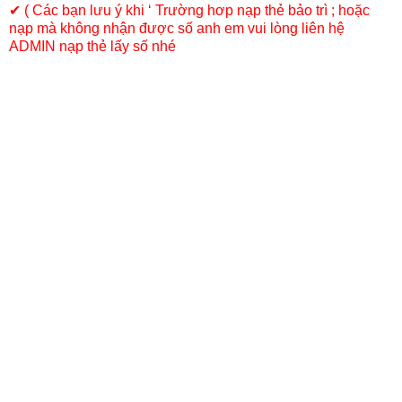
✔ ( Các bạn lưu ý khi ‘ Trường hơp nạp thẻ bảo trì ; hoặc
nạp mà không nhận được số anh em vui lòng liên hệ
ADMIN nạp thẻ lấy số nhé