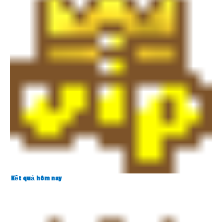
Kết quả hôm nay