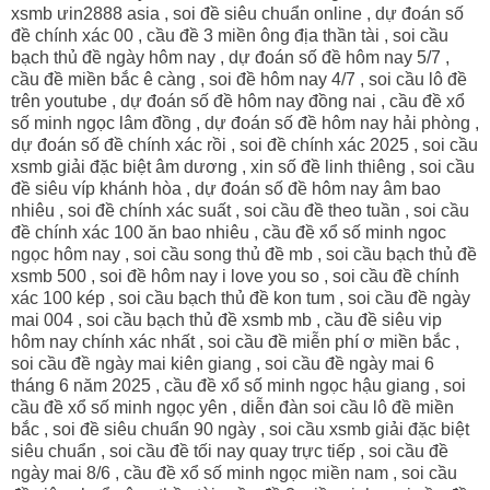
xsmb ưin2888 asia , soi đề siêu chuẩn online , dự đoán số
đề chính xác 00 , cầu đề 3 miền ông địa thần tài , soi cầu
bạch thủ đề ngày hôm nay , dự đoán số đề hôm nay 5/7 ,
cầu đề miền bắc ê càng , soi đề hôm nay 4/7 , soi cầu lô đề
trên youtube , dự đoán số đề hôm nay đồng nai , cầu đề xổ
số minh ngọc lâm đồng , dự đoán số đề hôm nay hải phòng ,
dự đoán số đề chính xác rồi , soi đề chính xác 2025 , soi cầu
xsmb giải đặc biệt âm dương , xin số đề linh thiêng , soi cầu
đề siêu víp khánh hòa , dự đoán số đề hôm nay âm bao
nhiêu , soi đề chính xác suất , soi cầu đề theo tuần , soi cầu
đề chính xác 100 ăn bao nhiêu , cầu đề xổ số minh ngoc
ngọc hôm nay , soi cầu song thủ đề mb , soi cầu bạch thủ đề
xsmb 500 , soi đề hôm nay i love you so , soi cầu đề chính
xác 100 kép , soi cầu bạch thủ đề kon tum , soi cầu đề ngày
mai 004 , soi cầu bạch thủ đề xsmb mb , cầu đề siêu vip
hôm nay chính xác nhất , soi cầu đề miễn phí ơ miền bắc ,
soi cầu đề ngày mai kiên giang , soi cầu đề ngày mai 6
tháng 6 năm 2025 , cầu đề xổ số minh ngọc hậu giang , soi
cầu đề xổ số minh ngọc yên , diễn đàn soi cầu lô đề miền
bắc , soi đề siêu chuẩn 90 ngày , soi cầu xsmb giải đặc biệt
siêu chuẩn , soi cầu đề tối nay quay trực tiếp , soi cầu đề
ngày mai 8/6 , cầu đề xổ số minh ngọc miền nam , soi cầu