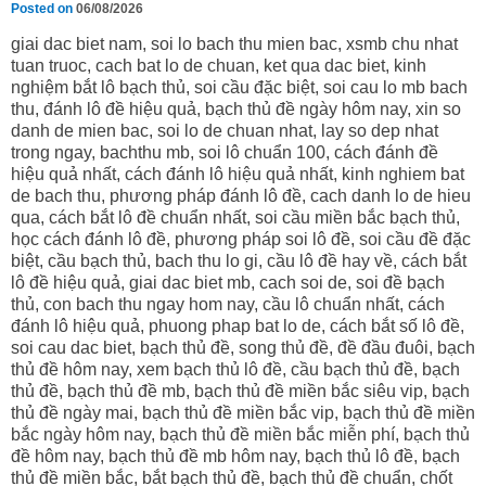
Posted on
06/08/2026
hôm
nay
giai dac biet nam, soi lo bach thu mien bac, xsmb chu nhat
siêu
chuẩn
tuan truoc, cach bat lo de chuan, ket qua dac biet, kinh
nghiệm bắt lô bạch thủ, soi cầu đặc biệt, soi cau lo mb bach
thu, đánh lô đề hiệu quả, bạch thủ đề ngày hôm nay, xin so
danh de mien bac, soi lo de chuan nhat, lay so dep nhat
trong ngay, bachthu mb, soi lô chuẩn 100, cách đánh đề
hiệu quả nhất, cách đánh lô hiệu quả nhất, kinh nghiem bat
de bach thu, phương pháp đánh lô đề, cach danh lo de hieu
qua, cách bắt lô đề chuẩn nhất, soi cầu miền bắc bạch thủ,
học cách đánh lô đề, phương pháp soi lô đề, soi cầu đề đặc
biệt, cầu bạch thủ, bach thu lo gi, cầu lô đề hay về, cách bắt
lô đề hiệu quả, giai dac biet mb, cach soi de, soi đề bạch
thủ, con bach thu ngay hom nay, cầu lô chuẩn nhất, cách
đánh lô hiệu quả, phuong phap bat lo de, cách bắt số lô đề,
soi cau dac biet, bạch thủ đề, song thủ đề, đề đầu đuôi, bạch
thủ đề hôm nay, xem bạch thủ lô đề, cầu bạch thủ đề, bạch
thủ đề, bạch thủ đề mb, bạch thủ đề miền bắc siêu vip, bạch
thủ đề ngày mai, bạch thủ đề miền bắc vip, bạch thủ đề miền
bắc ngày hôm nay, bạch thủ đề miền bắc miễn phí, bạch thủ
đề hôm nay, bạch thủ đề mb hôm nay, bạch thủ lô đề, bạch
thủ đề miền bắc, bắt bạch thủ đề, bạch thủ đề chuẩn, chốt