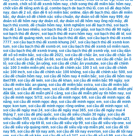
đề xsmb
,
chốt số lô đề xsmb hôm nay
,
chốt song thủ đề miền bắc hôm nay
,
chốt vấn đề tiếng anh là gì
,
combo bạch de bạch thủ lô
,
con số đề đẹp hôm
nay
,
dan đề 2 số
,
dàn đề 6 số miền bắc online
,
dàn đề bạch thủ
,
dàn đề miền
bắc
,
dự đoán số đề chính xác siêu chuẩn
,
dự đoán số đề hôm nay 999
,
dự
đoán số đề hôm nay dự đoán xổ
,
dự đoán số đề hôm nay ông nội mày
,
đề
bạch thủ xsmb
,
đề chuẩn hôm nay
,
kinh nghiệm soi đề bạch thủ
,
soi bạch
thủ đề 1 ăn bao nhiêu
,
soi bạch thủ đề 12 con giáp
,
soi bạch thủ đề 90 ngày
,
soi bạch thủ đề được
,
soi bạch thủ đề euro hôm nay
,
soi bạch thủ đề id
,
soi
bạch thủ đề quảng ninh
,
soi cầu bạch thủ đề dàn
,
soi cầu bạch thủ đề xsmb
7777
,
soi cầu bạch thủ đề xsmb khung 247
,
soi cầu bạch thủ đề xsmb kon
tum
,
soi cầu bạch thủ đề xsmb ơi
,
soi cầu bạch thủ đề xsmb số miền nam
,
soi cầu bạch thủ đề xsmb trung
,
soi cầu bạch thủ đề xsmb víp
,
soi cầu dàn
đề xổ số miền bắc
,
soi cầu đề 2021
,
soi cầu đề chắc ăn
,
soi cầu đề chắc ăn
100 xổ
,
soi cầu đề chắc ăn 66
,
soi cầu đề chắc ăn âm
,
soi cầu đề chắc ăn ô
tô
,
soi cầu đề chắc ăn uống
,
soi cầu đề chắc ăn youtube
,
soi cầu đề chính
xác 100 3 miền miễn phí
,
soi cầu đề chính xác 100 3 số
,
soi cầu đề chính
xác 100 inch
,
soi cầu đề chính xác 100 không
,
soi cầu đề chính xác 500
,
soi
cầu đề chuẩn hôm nay
,
soi cầu đề hôm nay 4 miền bắc
,
soi cầu đề hôm nay
ibet789
,
soi cầu đề iwin
,
soi cầu đề khan
,
soi cầu đề miền bắc 99 ngày
,
soi
cầu đề miền bắc an giang
,
soi cầu đề miền bắc extra
,
soi cầu đề miền bắc
israel
,
soi cầu đề miền nam
,
soi cầu đề miễn phí daklak
,
soi cầu đề miễn phí
đắk lắk
,
soi cầu đề miễn phí ê càng
,
soi cầu đề miễn phí uy tín hôm nay
,
soi
cầu đề minh ngọc 5/7/2
,
soi cầu đề minh ngọc 6/6
,
soi cầu đề minh ngọc đà
nẵng
,
soi cầu đề minh ngọc đẹp
,
soi cầu đề minh ngọc em
,
soi cầu đề minh
ngọc kon tum
,
soi cầu đề minh ngọc rồng online
,
soi cầu đề minh ngọc số
,
soi cầu đề ngày mai 24
,
soi cầu đề ngày mai 365
,
soi cầu đề ngày mai 4
tháng 7
,
soi cầu đề phú quốc
,
soi cầu đề siêu chuẩn 30 ngày
,
soi cầu đề
siêu chuẩn 555
,
soi cầu đề siêu chuẩn đặc biệt
,
soi cầu đề siêu chuẩn u23
,
soi cầu đề siêu víp 69 lô
,
soi cầu đề siêu víp 99
,
soi cầu đề siêu víp one
,
soi
cầu đề siêu víp quảng ninh
,
soi cầu đề siêu víp vip miễn phí
,
soi cầu đề tối
nay 9/5
,
soi cầu đề tối nay anh
,
soi cầu đề tối nay everton
,
soi cầu đề tối nay
ưm
,
soi cầu đề về kép
,
soi cầu đề xổ số 247
,
soi cầu đề xổ số 99
,
soi cầu đề