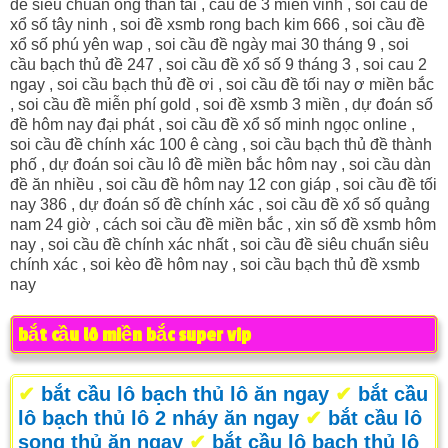
đề siêu chuẩn ông thần tài , cầu đề 3 miền vinh , soi cầu đề
xổ số tây ninh , soi đề xsmb rong bach kim 666 , soi cầu đề
xổ số phú yên wap , soi cầu đề ngày mai 30 tháng 9 , soi
cầu bạch thủ đề 247 , soi cầu đề xổ số 9 tháng 3 , soi cau 2
ngay , soi cầu bạch thủ đề ơi , soi cầu đề tối nay ơ miền bắc
, soi cầu đề miễn phí gold , soi đề xsmb 3 miền , dự đoán số
đề hôm nay đại phát , soi cầu đề xổ số minh ngọc online ,
soi cầu đề chính xác 100 ê càng , soi cầu bạch thủ đề thành
phố , dự đoán soi cầu lô đề miền bắc hôm nay , soi cầu dàn
đề ăn nhiều , soi cầu đề hôm nay 12 con giáp , soi cầu đề tối
nay 386 , dự đoán số đề chính xác , soi cầu đề xổ số quảng
nam 24 giờ , cách soi cầu đề miền bắc , xin số đề xsmb hôm
nay , soi cầu đề chính xác nhất , soi cầu đề siêu chuẩn siêu
chính xác , soi kèo đề hôm nay , soi cầu bạch thủ đề xsmb
nay
bắt cầu lô miền bắc super vip
✔
bắt cầu lô bạch thủ lô ăn ngay
✔
bắt cầu
lô bạch thủ lô 2 nháy ăn ngay
✔
bắt cầu lô
song thủ ăn ngay
✔
bắt cầu lô bạch thủ lô