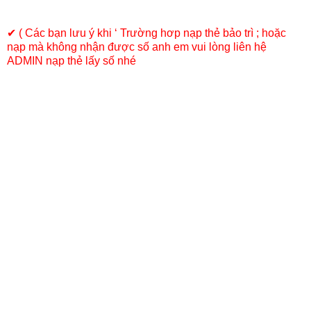
✔ ( Các bạn lưu ý khi ‘ Trường hơp nạp thẻ bảo trì ; hoặc
nạp mà không nhận được số anh em vui lòng liên hệ
ADMIN nạp thẻ lấy số nhé