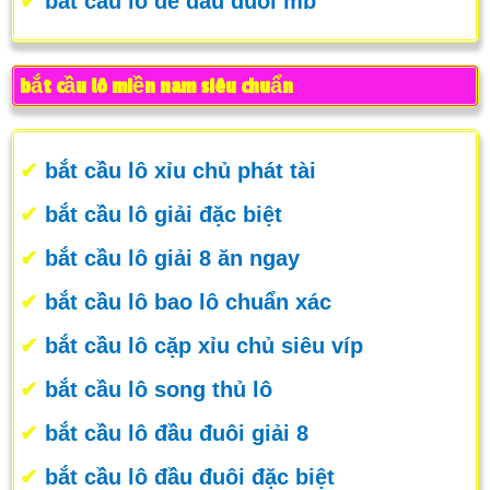
✔
bắt cầu lô đề đầu đuôi mb
bắt cầu lô miền nam siêu chuẩn
✔
bắt cầu lô xỉu chủ phát tài
✔
bắt cầu lô giải đặc biệt
✔
bắt cầu lô giải 8 ăn ngay
✔
bắt cầu lô bao lô chuẩn xác
✔
bắt cầu lô cặp xỉu chủ siêu víp
✔
bắt cầu lô song thủ lô
✔
bắt cầu lô đầu đuôi giải 8
✔
bắt cầu lô đầu đuôi đặc biệt