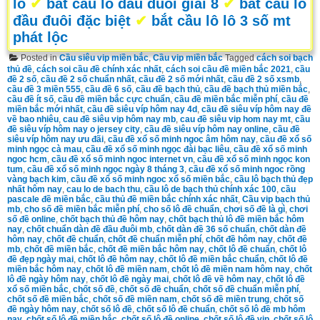
lô
✔
bắt cầu lô đầu đuôi giải 8
✔
bắt cầu lô
đầu đuôi đặc biệt
✔
bắt cầu lô lô 3 số mt
phát lộc
Posted in
Cầu siêu vip miền bắc
,
Cầu vip miền bắc
Tagged
cách soi bạch
thủ đề
,
cách soi cầu đề chính xác nhất
,
cách soi cầu đề miền bắc 2021
,
cầu
đề 2 số
,
cầu đề 2 số chuẩn nhất
,
cầu đề 2 số mới nhất
,
cầu đề 2 số xsmb
,
cầu đề 3 miền 555
,
cầu đề 6 số
,
cầu đề bạch thủ
,
cầu đề bạch thủ miền bắc
,
cầu đề ít số
,
cầu đề miền bắc cực chuẩn
,
cầu đề miền bắc miễn phí
,
cầu đề
miền bắc mới nhất
,
cầu đề siêu víp hôm nay 4d
,
cầu đề siêu víp hôm nay đề
về bao nhiêu
,
cau đề siêu vip hôm nay mb
,
cau đề siêu vip hom nay mt
,
cầu
đề siêu víp hôm nay o jersey city
,
cầu đề siêu víp hôm nay online
,
cầu đề
siêu víp hôm nay ưu đãi
,
cầu đề xổ số minh ngoc âm hôm nay
,
cầu đề xổ số
minh ngọc cà mau
,
cầu đề xổ số minh ngọc đài bạc liêu
,
cầu đề xổ số minh
ngoc hcm
,
cầu đề xổ số minh ngoc internet vn
,
cầu đề xổ số minh ngọc kon
tum
,
cầu đề xổ số minh ngọc ngày 8 tháng 3
,
cầu đề xổ số minh ngoc rồng
vàng bạch kim
,
cầu đề xổ số minh ngoc xổ số miền bắc
,
cầu lô bạch thủ đẹp
nhất hôm nay
,
cau lo de bach thu
,
cầu lô de bạch thủ chính xác 100
,
cầu
pascale đề miền bắc
,
cầu thủ đề miền bắc chính xác nhất
,
Cầu vip bạch thủ
mb
,
cho số đề miền bắc miễn phí
,
cho số lô đề chuẩn
,
chơi số đề là gì
,
chơi
số đề online
,
chốt bạch thủ đề hôm nay
,
chốt bạch thủ lô đề miền bắc hôm
nay
,
chốt chuẩn dàn đề đầu đuôi mb
,
chốt dàn đề 36 số chuẩn
,
chốt dàn đề
hôm nay
,
chốt đề chuẩn
,
chốt đề chuẩn miễn phí
,
chốt đề hôm nay
,
chốt đề
mb
,
chốt đề miền bắc
,
chốt đề miền bắc hôm nay
,
chốt lô đề chuẩn
,
chốt lô
đề đẹp ngày mai
,
chốt lô đề hôm nay
,
chốt lô đề miền bắc chuẩn
,
chốt lô đề
miền bắc hôm nay
,
chốt lô đề miền nam
,
chốt lô đề miền nam hôm nay
,
chốt
lô đề ngày hôm nay
,
chốt lô đề ngày mai
,
chốt lô đề về hôm nay
,
chốt lô đề
xổ số miền bắc
,
chốt số đề
,
chốt số đề chuẩn
,
chốt số đề chuẩn miễn phí
,
chốt số đề miền bắc
,
chốt số đề miền nam
,
chốt số đề miền trung
,
chốt số
đề ngày hôm nay
,
chốt số lô đề
,
chốt số lô đề chuẩn
,
chốt số lô đề mb hôm
nay
,
chốt số lô đề miền bắc
,
chốt số lô đề online
,
chốt số lô đề vip
,
chốt số lô