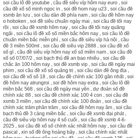
soi cầu lô đề youtube , cầu đề siêu víp hôm nay euro , soi
cầu đề xổ số minh ngọc in , soi đề hom nay u23 , soi cầu đề
xsmb ăn lựu , soi cầu dàn đề phía nam , soi cầu đề hôm nay
o hoboken , soi đề siêu chuẩn ngày mai , soi cầu đề tối nay
rồi , soi cầu đề xsmb hôm nay , soi cầu đề tối nay quãng
ngãi , soi cầu lô đề xổ số miền bắc hôm nay , soi cầu lô đề
chuẩn miền bắc miễn phí , soi cầu đề siêu víp hà nội , cầu
đề 3 miền 500ml , soi cầu đề siêu vip 2888 , soi cầu đề xổ
số gì , cầu đề siêu víp hôm nay xổ số miền nam , soi cầu đề
xổ số 07/07/2 , soi bạch thủ đề an bao nhiêu , soi cầu đề
chắc ăn 100 hôm nay , soi đề xsmb vip , soi cầu đề ngày mai
phim , soi cầu đề xổ số quảng trị , soi cầu dàn đề ông địa ,
soi cầu đề xổ số 18 , soi cầu đề chính xác 100 gần nhất , soi
đề hôm nay atrungroi , soi đề hôm nay extra , soi cầu lô đề
miền bắc 568 , soi cầu đề ngày mai yên , dự đoán số đề
chính xác 88 , soi cầu đề chính xác 100 4 con , soi cầu đề
xsmb 3 miền , soi cầu đề chính xác 100 đoán , soi cầu đề
chính xác trăm phần trăm , soi cầu đề hôm nay âm , soi cầu
bạch thủ đề 3 càng miền bắc , soi cầu đề xsmb đại phát ,
cầu đề siêu víp hôm nay 4 số cuối , soi cầu đề xsmb 4-6-
2025 , soi cầu đề xổ số chính xác nhất hôm nay , soi cầu đề
pascal , xin số đề ông hoàng bảy , soi cầu chính xác nhất