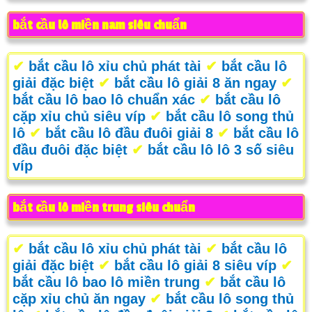
bắt cầu lô miền nam siêu chuẩn
✔
bắt cầu lô xỉu chủ phát tài
✔
bắt cầu lô
giải đặc biệt
✔
bắt cầu lô giải 8 ăn ngay
✔
bắt cầu lô bao lô chuẩn xác
✔
bắt cầu lô
cặp xỉu chủ siêu víp
✔
bắt cầu lô song thủ
lô
✔
bắt cầu lô đầu đuôi giải 8
✔
bắt cầu lô
đầu đuôi đặc biệt
✔
bắt cầu lô lô 3 số siêu
víp
bắt cầu lô miền trung siêu chuẩn
✔
bắt cầu lô xỉu chủ phát tài
✔
bắt cầu lô
giải đặc biệt
✔
bắt cầu lô giải 8 siêu víp
✔
bắt cầu lô bao lô miền trung
✔
bắt cầu lô
cặp xỉu chủ ăn ngay
✔
bắt cầu lô song thủ