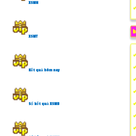
XSMN
b
XSMT
Kết quả hôm nay
Sổ kết quả XSMB