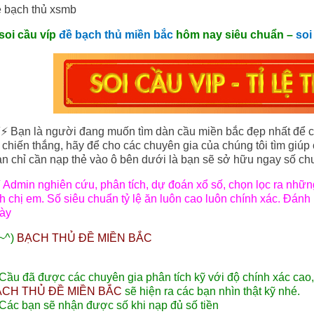
 bạch thủ xsmb
soi cầu víp
đề bạch thủ miền bắc
hôm nay siêu chuẩn –
soi
⚡️⚡️ Bạn là người đang muốn tìm dàn cầu miền bắc đẹp nhất để 
 chiến thắng, hãy để cho các chuyên gia của chúng tôi tìm giúp
ản chỉ cần nạp thẻ vào ô bên dưới là bạn sẽ sở hữu ngay số c
️
Admin nghiên cứu, phân tích, dự đoán xổ số, chọn lọc ra nhữ
h chị em. Số siêu chuẩn tỷ lệ ăn luôn cao luôn chính xác. Đán
ày
~^)
BẠCH THỦ ĐỀ MIỀN BẮC
Cầu đã được các chuyên gia phân tích kỹ với độ chính xác cao
ẠCH THỦ ĐỀ MIỀN BẮC
sẽ hiện ra các bạn nhìn thật kỹ nhé.
Các bạn sẽ nhận được số khi nạp đủ số tiền