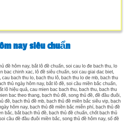
hôm nay siêu chuẩn
ủ đề hôm nay, bắt lô đề chuẩn, soi cau lo đe bach thu, lo
 bac chinh xac, lô đề siêu chuẩn, soi cau giai dac biet,
 cau bach thu lo, bach thu lô, bach thu lo de mb, bach thu
bạch thủ ngày hôm nay, bắt lô đề, soi cầu miền bắc chuẩn,
ắt lô hiệu quả, cau mien bac bach thu, bach thu, bach thu
mien bac theo thang, bạch thủ đề, song thủ đề, đề đầu đuôi,
hủ đề, bạch thủ đề mb, bạch thủ đề miền bắc siêu vip, bạch
 ngày hôm nay, bạch thủ đề miền bắc miễn phí, bạch thủ đề
n bắc, bắt bạch thủ đề, bạch thủ đề chuẩn, chốt bạch thủ
, soi cầu đề đầu đuôi miền bắc, song thủ đề hôm nay, số đề