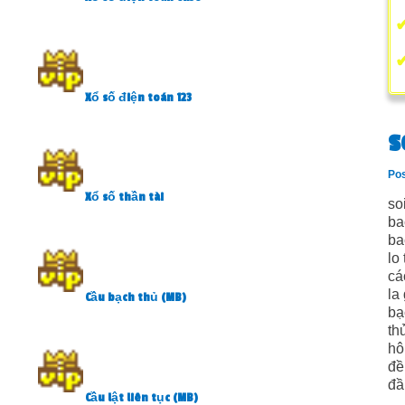
Xổ số điện toán 123
s
Po
Xổ số thần tài
so
ba
ba
lo
cá
la
Cầu bạch thủ (MB)
bạ
th
hô
đề
đầ
Cầu lật liên tục (MB)