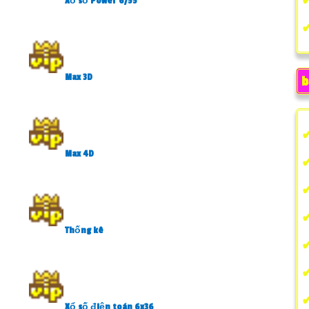
Xổ số Power 6/55
Max 3D
b
Max 4D
Thống kê
Xổ số điện toán 6x36