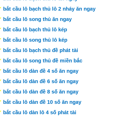
✔
bắt cầu lô bạch thủ lô 2 nháy ăn ngay
✔
bắt cầu lô song thủ ăn ngay
✔
bắt cầu lô bạch thủ lô kép
✔
bắt cầu lô song thủ lô kép
✔
bắt cầu lô bạch thủ đề phát tài
✔
bắt cầu lô song thủ đề miền bắc
✔
bắt cầu lô dàn đề 4 số ăn ngay
✔
bắt cầu lô dàn đề 6 số ăn ngay
✔
bắt cầu lô dàn đề 8 số ăn ngay
✔
bắt cầu lô dàn đề 10 số ăn ngay
✔
bắt cầu lô dàn lô 4 số phát tài