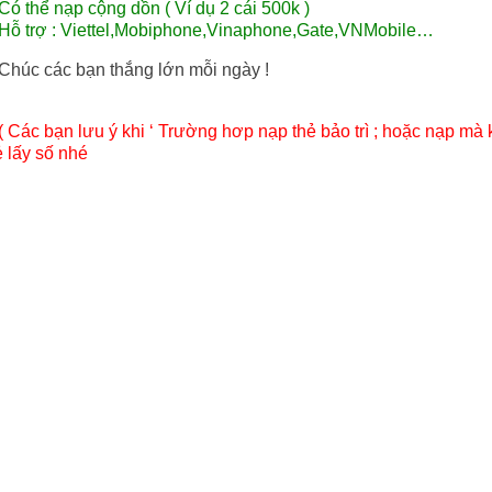
Có thể nạp cộng dồn ( Ví dụ 2 cái 500k )
Hỗ trợ : Viettel,Mobiphone,Vinaphone,Gate,VNMobile…
Chúc các bạn thắng lớn mỗi ngày !
( Các bạn lưu ý khi ‘ Trường hơp nạp thẻ bảo trì ; hoặc nạp m
ẻ lấy số nhé