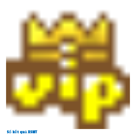
Sổ kết quả XSMT