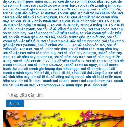
đề xổ số minh ngọc miền nam
,
soi cầu đề xổ số minh ngọc plus
,
soi cầu đề
xổ số ninh thuận
,
soi cầu đề xổ số ơ miền bắc
,
soi cầu đề xsmb a trúng rồi
,
soi cầu đề xsmb gio hoang dao
,
soi cầu đề xsmb uống
,
soi cầu độc thủ đề
,
soi cầu giải đặc biệt xổ số daklak
,
soi cầu giải đặc biệt xổ số khánh hòa
,
soi
cầu giải đặc biệt xổ số quảng ngãi
,
soi cầu giải đặc biệt xổ số xsmb hôm
nay
,
soi cầu lô đề 2 nháy miền bắc
,
soi cầu lô đề chính xác 100
,
soi cầu lô
đề miền bắc ngày 18 tháng 7
,
soi cầu lô đề ngày mùng 4 tháng 10
,
soi cầu lô
đề siêu chuẩn xsmb
,
soi cầu lô đề vũng tàu hôm nay
,
soi cau so de
,
soi cau
so de hom nay
,
soi cầu song thủ đề siêu chuẩn
,
soi cầu xsmb giải đặc biệt
4d
,
soi cầu xsmb giải đặc biệt bộ
,
soi cầu xsmb giải đặc biệt cho
,
soi cầu
xsmb giải đặc biệt là gì
,
soi cầu xsmb giải đặc biệt minh ngọc
,
soi cầu xsmb
giải đặc biệt youtube
,
soi đề chính xác 200
,
soi đề chính xác 365
,
soi đề
chính xác kon tum
,
soi đề chính xác tính
,
soi đề chính xác trung hôm nay
,
soi đề đặc biệt miền bắc hôm nay
,
soi đề hôm nay ethiopia
,
soi đề hôm nay
ielts
,
soi đề hôm nay indonesia
,
soi đề hôm nay iran
,
soi đề hôm nay miền
trung
,
soi đề siêu chuẩn 7777
,
soi đề siêu chuẩn ex
,
soi đề xsmb 336
,
soi đề
xsmb 5/3/2021
,
soi đề xsmb 7/5/2022
,
soi đề xsmb 90 ngày
,
soi đề xsmb
bach thu
,
soi đề xsmb giờ hoàng đạo minh ngọc
,
soi đề xsmb tt
,
soi đề
xsmb tt minh ngoc
,
Xin số đề
,
xin số đề 44
,
xin số đề đài vũng tàu
,
xin số đề
trà vinh hôm nay
,
xin số lô đề đài đồng nai bạch thủ
,
xin số lô đề miền nam
hôm nay
,
xin số lô số đề
,
xsmb soi cau de
,
xsmb soi cau de hom nay
,
xsmb
ở
soi cầu đề miền bắc
,
xsmb thong ke đđ minh ngoc
91 bình luận
soi
cầu
víp
đề
Search
bạch
thủ
miền
bắc
hôm
nay