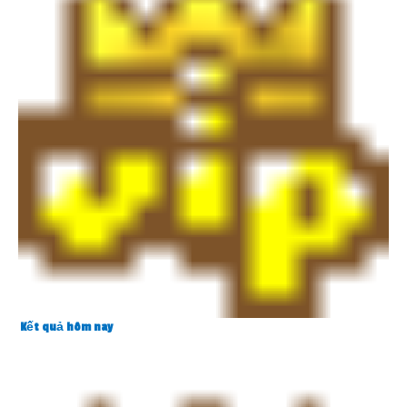
Kết quả hôm nay