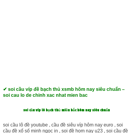
✔ soi cầu víp đề bạch thủ xsmb hôm nay siêu chuẩn –
soi cau lo de chinh xac nhat mien bac
soi cầu víp lô bạch thủ miền bắc hôm nay siêu chuẩn
soi cầu lô đề youtube , cầu đề siêu víp hôm nay euro , soi
cầu đề xổ số minh ngọc in , soi đề hom nay u23 , soi cầu đề