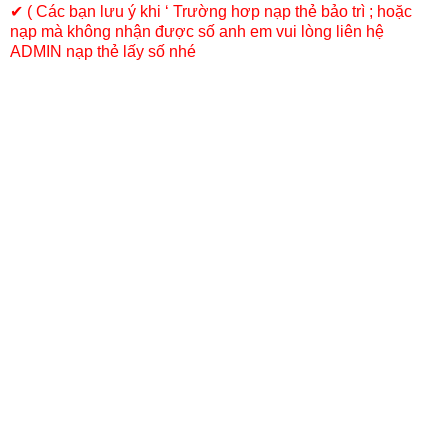
✔ ( Các bạn lưu ý khi ‘ Trường hơp nạp thẻ bảo trì ; hoặc
nạp mà không nhận được số anh em vui lòng liên hệ
ADMIN nạp thẻ lấy số nhé