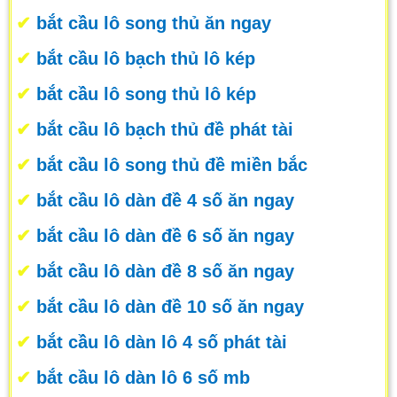
✔
bắt cầu lô song thủ ăn ngay
✔
bắt cầu lô bạch thủ lô kép
✔
bắt cầu lô song thủ lô kép
✔
bắt cầu lô bạch thủ đề phát tài
✔
bắt cầu lô song thủ đề miền bắc
✔
bắt cầu lô dàn đề 4 số ăn ngay
✔
bắt cầu lô dàn đề 6 số ăn ngay
✔
bắt cầu lô dàn đề 8 số ăn ngay
✔
bắt cầu lô dàn đề 10 số ăn ngay
✔
bắt cầu lô dàn lô 4 số phát tài
✔
bắt cầu lô dàn lô 6 số mb