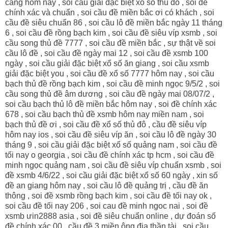
càng hôm nay , soi cầu giải đặc biệt xổ số thủ đô , soi đề
chính xác và chuẩn , soi cầu đề miền bắc ơi có khách , soi
cầu đề siêu chuẩn 86 , soi cầu lô đề miền bắc ngày 11 tháng
6 , soi cầu đề rồng bạch kim , soi cầu đề siêu víp xsmb , soi
cầu song thủ đề 7777 , soi cầu đề miền bắc , sự thật về soi
cầu lô đề , soi cầu đề ngày mai 12 , soi cầu đề xsmb 100
ngày , soi cầu giải đặc biệt xổ số ăn giang , soi cầu xsmb
giải đặc biệt you , soi cầu đề xổ số 7777 hôm nay , soi cầu
bạch thủ đề rồng bạch kim , soi cầu đề minh ngọc 9/5/2 , soi
cầu song thủ đề âm dương , soi cầu đề ngày mai 08/07/2 ,
soi cầu bạch thủ lô đề miền bắc hôm nay , soi đề chính xác
678 , soi cầu bạch thủ đề xsmb hôm nay miền nam , soi
bạch thủ đề ơi , soi cầu đề xổ số thủ đô , cầu đề siêu víp
hôm nay ios , soi cầu đề siêu víp ăn , soi cầu lô đề ngày 30
tháng 9 , soi cầu giải đặc biệt xổ số quảng nam , soi cầu đề
tối nay o georgia , soi cầu đề chính xác tp hcm , soi cầu đề
minh ngọc quảng nam , soi cầu đề siêu víp chuẩn xsmb , soi
đề xsmb 4/6/22 , soi cầu giải đặc biệt xổ số 60 ngày , xin số
đề an giang hôm nay , soi cầu lô đề quảng trị , cầu đề ăn
thông , soi đề xsmb rồng bạch kim , soi cầu đề tối nay ok ,
soi cầu đề tối nay 206 , soi cau đề minh ngoc nai , soi đề
xsmb ưin2888 asia , soi đề siêu chuẩn online , dự đoán số
đề chính xác 00 , cầu đề 3 miền ông địa thần tài , soi cầu