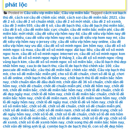
phát lộc
Posted in
Cầu siêu vip miền bắc
,
Cầu vip miền bắc
Tagged
cách soi bạch
thủ đề
,
cách soi cầu đề chính xác nhất
,
cách soi cầu đề miền bắc 2021
,
cầu
đề 2 số
,
cầu đề 2 số chuẩn nhất
,
cầu đề 2 số mới nhất
,
cầu đề 2 số xsmb
,
cầu đề 3 miền 555
,
cầu đề 6 số
,
cầu đề bạch thủ
,
cầu đề bạch thủ miền bắc
,
cầu đề ít số
,
cầu đề miền bắc cực chuẩn
,
cầu đề miền bắc miễn phí
,
cầu đề
miền bắc mới nhất
,
cầu đề siêu víp hôm nay 4d
,
cầu đề siêu víp hôm nay đề
về bao nhiêu
,
cau đề siêu vip hôm nay mb
,
cau đề siêu vip hom nay mt
,
cầu
đề siêu víp hôm nay o jersey city
,
cầu đề siêu víp hôm nay online
,
cầu đề
siêu víp hôm nay ưu đãi
,
cầu đề xổ số minh ngoc âm hôm nay
,
cầu đề xổ số
minh ngọc cà mau
,
cầu đề xổ số minh ngọc đài bạc liêu
,
cầu đề xổ số minh
ngoc hcm
,
cầu đề xổ số minh ngoc internet vn
,
cầu đề xổ số minh ngọc kon
tum
,
cầu đề xổ số minh ngọc ngày 8 tháng 3
,
cầu đề xổ số minh ngoc rồng
vàng bạch kim
,
cầu đề xổ số minh ngoc xổ số miền bắc
,
cầu lô bạch thủ đẹp
nhất hôm nay
,
cau lo de bach thu
,
cầu lô de bạch thủ chính xác 100
,
cầu
pascale đề miền bắc
,
cầu thủ đề miền bắc chính xác nhất
,
Cầu vip bạch thủ
mb
,
cho số đề miền bắc miễn phí
,
cho số lô đề chuẩn
,
chơi số đề là gì
,
chơi
số đề online
,
chốt bạch thủ đề hôm nay
,
chốt bạch thủ lô đề miền bắc hôm
nay
,
chốt chuẩn dàn đề đầu đuôi mb
,
chốt dàn đề 36 số chuẩn
,
chốt dàn đề
hôm nay
,
chốt đề chuẩn
,
chốt đề chuẩn miễn phí
,
chốt đề hôm nay
,
chốt đề
mb
,
chốt đề miền bắc
,
chốt đề miền bắc hôm nay
,
chốt lô đề chuẩn
,
chốt lô
đề đẹp ngày mai
,
chốt lô đề hôm nay
,
chốt lô đề miền bắc chuẩn
,
chốt lô đề
miền bắc hôm nay
,
chốt lô đề miền nam
,
chốt lô đề miền nam hôm nay
,
chốt
lô đề ngày hôm nay
,
chốt lô đề ngày mai
,
chốt lô đề về hôm nay
,
chốt lô đề
xổ số miền bắc
,
chốt số đề
,
chốt số đề chuẩn
,
chốt số đề chuẩn miễn phí
,
chốt số đề miền bắc
,
chốt số đề miền nam
,
chốt số đề miền trung
,
chốt số
đề ngày hôm nay
,
chốt số lô đề
,
chốt số lô đề chuẩn
,
chốt số lô đề mb hôm
nay
,
chốt số lô đề miền bắc
,
chốt số lô đề online
,
chốt số lô đề vip
,
chốt số lô
đề xsmb
,
chốt số lô đề xsmb hôm nay
,
chốt song thủ đề miền bắc hôm nay
,
chốt vấn đề tiếng anh là gì
,
combo bạch de bạch thủ lô
,
con số đề đẹp hôm