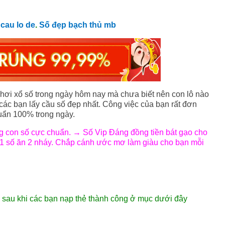
 cau lo de
.
Số đẹp bạch thủ mb
chơi xổ số trong ngày hôm nay mà chưa biết nên con lô nào
 các bạn lấy cầu số đẹp nhất. Công việc của bạn rất đơn
huẩn 100% trong ngày.
ng con số cực chuẩn. → Số Vip Đáng đồng tiền bát gạo cho
h 1 số ăn 2 nháy. Chắp cánh ước mơ làm giàu cho bạn mỗi
, sau khi các bạn nạp thẻ thành công ở mục dưới đây