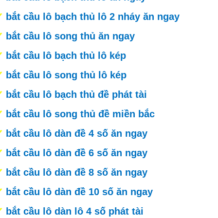
✔
bắt cầu lô bạch thủ lô 2 nháy ăn ngay
✔
bắt cầu lô song thủ ăn ngay
✔
bắt cầu lô bạch thủ lô kép
✔
bắt cầu lô song thủ lô kép
✔
bắt cầu lô bạch thủ đề phát tài
✔
bắt cầu lô song thủ đề miền bắc
✔
bắt cầu lô dàn đề 4 số ăn ngay
✔
bắt cầu lô dàn đề 6 số ăn ngay
✔
bắt cầu lô dàn đề 8 số ăn ngay
✔
bắt cầu lô dàn đề 10 số ăn ngay
✔
bắt cầu lô dàn lô 4 số phát tài