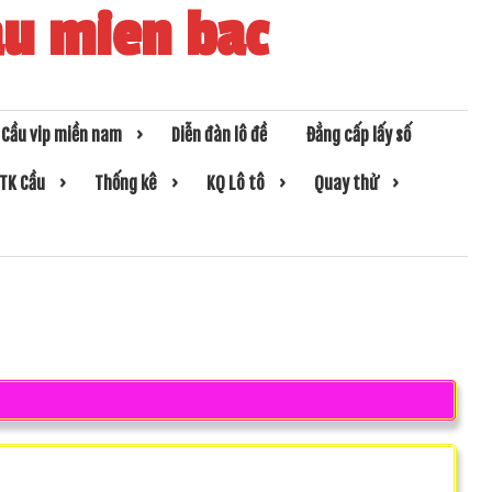
cau mien bac
Cầu vip miền nam
Diễn đàn lô đề
Đẳng cấp lấy số
TK Cầu
Thống kê
KQ Lô tô
Quay thử