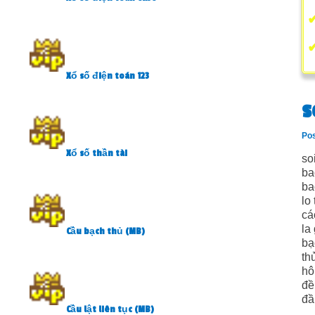
Xổ số điện toán 123
s
Po
Xổ số thần tài
so
ba
ba
lo
cá
la
Cầu bạch thủ (MB)
bạ
th
hô
đề
đầ
Cầu lật liên tục (MB)