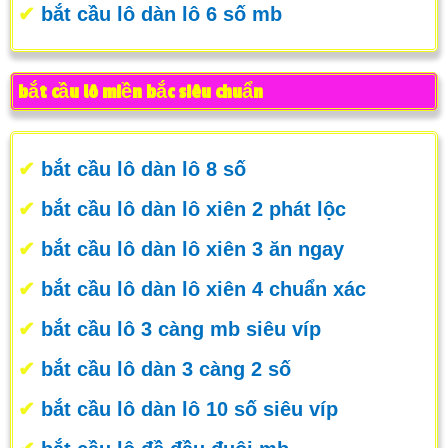
✔
bắt cầu lô dàn lô 6 số mb
bắt cầu lô miền bắc siêu chuẩn
✔
bắt cầu lô dàn lô 8 số
✔
bắt cầu lô dàn lô xiên 2 phát lộc
✔
bắt cầu lô dàn lô xiên 3 ăn ngay
✔
bắt cầu lô dàn lô xiên 4 chuẩn xác
✔
bắt cầu lô 3 càng mb siêu víp
✔
bắt cầu lô dàn 3 càng 2 số
✔
bắt cầu lô dàn lô 10 số siêu víp