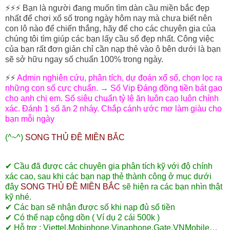
⚡️⚡️⚡️ Bạn là người đang muốn tìm dàn cầu miền bắc đẹp
nhất để chơi xổ số trong ngày hôm nay mà chưa biết nên
con lô nào để chiến thắng, hãy để cho các chuyên gia của
chúng tôi tìm giúp các bạn lấy cầu số đẹp nhất. Công việc
của bạn rất đơn giản chỉ cần nạp thẻ vào ô bên dưới là bạn
sẽ sở hữu ngay số chuẩn 100% trong ngày.
⚡️⚡️
Admin nghiên cứu, phân tích, dự đoán xổ số, chọn lọc ra
những con số cực chuẩn. → Số Vip Đáng đồng tiền bát gạo
cho anh chị em. Số siêu chuẩn tỷ lệ ăn luôn cao luôn chính
xác. Đánh 1 số ăn 2 nháy. Chắp cánh ước mơ làm giàu cho
bạn mỗi ngày
(^~^)
SONG THỦ ĐỀ MIỀN BẮC
✔ Cầu đã được các chuyên gia phân tích kỹ với độ chính
xác cao, sau khi các bạn nạp thẻ thành công ở mục dưới
đây
SONG THỦ ĐỀ MIỀN BẮC
sẽ hiện ra các bạn nhìn thật
kỹ nhé.
✔ Các bạn sẽ nhận được số khi nạp đủ số tiền
✔ Có thể nạp cộng dồn ( Ví dụ 2 cái 500k )
✔ Hỗ trợ : Viettel,Mobiphone,Vinaphone,Gate,VNMobile…