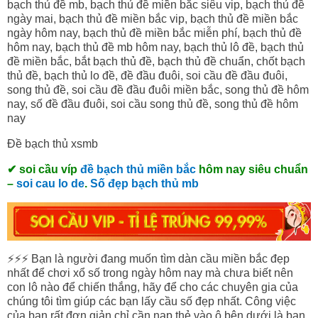
bạch thủ đề mb, bạch thủ đề miền bắc siêu vip, bạch thủ đề
ngày mai, bạch thủ đề miền bắc vip, bạch thủ đề miền bắc
ngày hôm nay, bạch thủ đề miền bắc miễn phí, bạch thủ đề
hôm nay, bạch thủ đề mb hôm nay, bạch thủ lô đề, bạch thủ
đề miền bắc, bắt bạch thủ đề, bạch thủ đề chuẩn, chốt bạch
thủ đề, bạch thủ lo đề, đề đầu đuôi, soi cầu đề đầu đuôi,
song thủ đề, soi cầu đề đầu đuôi miền bắc, song thủ đề hôm
nay, số đề đầu đuôi, soi cầu song thủ đề, song thủ đề hôm
nay
Đề bạch thủ xsmb
✔ soi cầu víp
đề bạch thủ miền bắc
hôm nay siêu chuẩn
–
soi cau lo de
.
Số đẹp bạch thủ mb
⚡️⚡️⚡️ Bạn là người đang muốn tìm dàn cầu miền bắc đẹp
nhất để chơi xổ số trong ngày hôm nay mà chưa biết nên
con lô nào để chiến thắng, hãy để cho các chuyên gia của
chúng tôi tìm giúp các bạn lấy cầu số đẹp nhất. Công việc
của bạn rất đơn giản chỉ cần nạp thẻ vào ô bên dưới là bạn