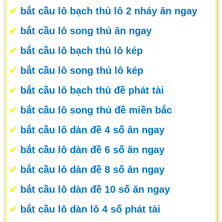
✔
bắt cầu lô bạch thủ lô 2 nháy ăn ngay
✔
bắt cầu lô song thủ ăn ngay
✔
bắt cầu lô bạch thủ lô kép
✔
bắt cầu lô song thủ lô kép
✔
bắt cầu lô bạch thủ đề phát tài
✔
bắt cầu lô song thủ đề miền bắc
✔
bắt cầu lô dàn đề 4 số ăn ngay
✔
bắt cầu lô dàn đề 6 số ăn ngay
✔
bắt cầu lô dàn đề 8 số ăn ngay
✔
bắt cầu lô dàn đề 10 số ăn ngay
✔
bắt cầu lô dàn lô 4 số phát tài