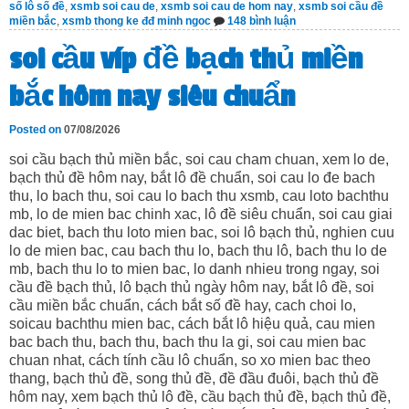
số lô số đề
,
xsmb soi cau de
,
xsmb soi cau de hom nay
,
xsmb soi cầu đề
ở
miền bắc
,
xsmb thong ke đđ minh ngoc
148 bình luận
soi
cầu
soi cầu víp đề bạch thủ miền
víp
đề
song
bắc hôm nay siêu chuẩn
thủ
miền
bắc
Posted on
07/08/2026
hôm
nay
soi cầu bạch thủ miền bắc, soi cau cham chuan, xem lo de,
siêu
chuẩn
bạch thủ đề hôm nay, bắt lô đề chuẩn, soi cau lo đe bach
thu, lo bach thu, soi cau lo bach thu xsmb, cau loto bachthu
mb, lo de mien bac chinh xac, lô đề siêu chuẩn, soi cau giai
dac biet, bach thu loto mien bac, soi lô bạch thủ, nghien cuu
lo de mien bac, cau bach thu lo, bach thu lô, bach thu lo de
mb, bach thu lo to mien bac, lo danh nhieu trong ngay, soi
cầu đề bạch thủ, lô bạch thủ ngày hôm nay, bắt lô đề, soi
cầu miền bắc chuẩn, cách bắt số đề hay, cach choi lo,
soicau bachthu mien bac, cách bắt lô hiệu quả, cau mien
bac bach thu, bach thu, bach thu la gi, soi cau mien bac
chuan nhat, cách tính cầu lô chuẩn, so xo mien bac theo
thang, bạch thủ đề, song thủ đề, đề đầu đuôi, bạch thủ đề
hôm nay, xem bạch thủ lô đề, cầu bạch thủ đề, bạch thủ đề,