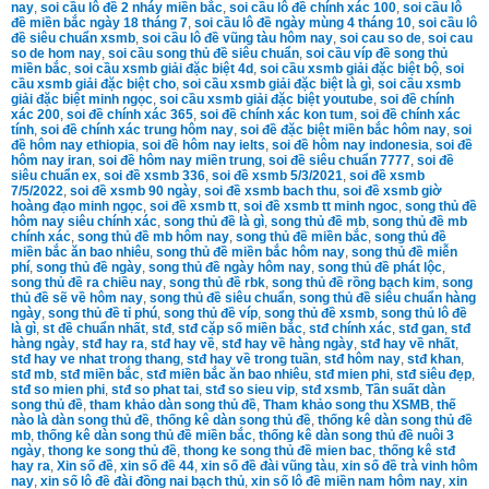
nay
,
soi cầu lô đề 2 nháy miền bắc
,
soi cầu lô đề chính xác 100
,
soi cầu lô
đề miền bắc ngày 18 tháng 7
,
soi cầu lô đề ngày mùng 4 tháng 10
,
soi cầu lô
đề siêu chuẩn xsmb
,
soi cầu lô đề vũng tàu hôm nay
,
soi cau so de
,
soi cau
so de hom nay
,
soi cầu song thủ đề siêu chuẩn
,
soi cầu víp đề song thủ
miền bắc
,
soi cầu xsmb giải đặc biệt 4d
,
soi cầu xsmb giải đặc biệt bộ
,
soi
cầu xsmb giải đặc biệt cho
,
soi cầu xsmb giải đặc biệt là gì
,
soi cầu xsmb
giải đặc biệt minh ngọc
,
soi cầu xsmb giải đặc biệt youtube
,
soi đề chính
xác 200
,
soi đề chính xác 365
,
soi đề chính xác kon tum
,
soi đề chính xác
tính
,
soi đề chính xác trung hôm nay
,
soi đề đặc biệt miền bắc hôm nay
,
soi
đề hôm nay ethiopia
,
soi đề hôm nay ielts
,
soi đề hôm nay indonesia
,
soi đề
hôm nay iran
,
soi đề hôm nay miền trung
,
soi đề siêu chuẩn 7777
,
soi đề
siêu chuẩn ex
,
soi đề xsmb 336
,
soi đề xsmb 5/3/2021
,
soi đề xsmb
7/5/2022
,
soi đề xsmb 90 ngày
,
soi đề xsmb bach thu
,
soi đề xsmb giờ
hoàng đạo minh ngọc
,
soi đề xsmb tt
,
soi đề xsmb tt minh ngoc
,
song thủ đề
hôm nay siêu chính xác
,
song thủ đề là gì
,
song thủ đề mb
,
song thủ đề mb
chính xác
,
song thủ đề mb hôm nay
,
song thủ đề miền bắc
,
song thủ đề
miền bắc ăn bao nhiêu
,
song thủ đề miền bắc hôm nay
,
song thủ đề miễn
phí
,
song thủ đề ngày
,
song thủ đề ngày hôm nay
,
song thủ đề phát lộc
,
song thủ đề ra chiều nay
,
song thủ đề rbk
,
song thủ đề rồng bạch kim
,
song
thủ đề sẽ về hôm nay
,
song thủ đề siêu chuẩn
,
song thủ đề siêu chuẩn hàng
ngày
,
song thủ đề tỉ phú
,
song thủ đề víp
,
song thủ đề xsmb
,
song thủ lô đề
là gì
,
st đề chuẩn nhất
,
stđ
,
stđ cặp số miền bắc
,
stđ chính xác
,
stđ gan
,
stđ
hàng ngày
,
stđ hay ra
,
stđ hay về
,
stđ hay về hàng ngày
,
stđ hay về nhất
,
stđ hay ve nhat trong thang
,
stđ hay về trong tuần
,
stđ hôm nay
,
stđ khan
,
stđ mb
,
stđ miền bắc
,
stđ miền bắc ăn bao nhiêu
,
stđ mien phi
,
stđ siêu đẹp
,
stđ so mien phi
,
stđ so phat tai
,
stđ so sieu vip
,
stđ xsmb
,
Tần suất dàn
song thủ đề
,
tham khảo dàn song thủ đề
,
Tham khảo song thu XSMB
,
thế
nào là dàn song thủ đề
,
thống kê dàn song thủ đề
,
thống kê dàn song thủ đề
mb
,
thống kê dàn song thủ đề miền bắc
,
thống kê dàn song thủ đề nuôi 3
ngày
,
thong ke song thủ đề
,
thong ke song thủ đề mien bac
,
thống kê stđ
hay ra
,
Xin số đề
,
xin số đề 44
,
xin số đề đài vũng tàu
,
xin số đề trà vinh hôm
nay
,
xin số lô đề đài đồng nai bạch thủ
,
xin số lô đề miền nam hôm nay
,
xin