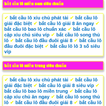
bắt cầu lô miền nam siêu chuẩn
✔
bắt cầu lô xỉu chủ phát tài
✔
bắt cầu lô
giải đặc biệt
✔
bắt cầu lô giải 8 ăn ngay
✔
bắt cầu lô bao lô chuẩn xác
✔
bắt cầu lô
cặp xỉu chủ siêu víp
✔
bắt cầu lô song thủ
lô
✔
bắt cầu lô đầu đuôi giải 8
✔
bắt cầu lô
đầu đuôi đặc biệt
✔
bắt cầu lô lô 3 số siêu
víp
bắt cầu lô miền trung siêu chuẩn
✔
bắt cầu lô xỉu chủ phát tài
✔
bắt cầu lô
giải đặc biệt
✔
bắt cầu lô giải 8 siêu víp
✔
bắt cầu lô bao lô miền trung
✔
bắt cầu lô
cặp xỉu chủ ăn ngay
✔
bắt cầu lô song thủ
lô
✔
bắt cầu lô đầu đuôi giải 8
✔
bắt cầu lô