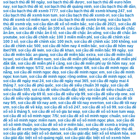
soi bạch thủ đề 90 ngày
,
soi bạch thủ đề được
,
soi bạch thủ đề euro hôm
nay
,
soi bạch thủ đề id
,
soi bạch thủ đề quảng ninh
,
soi cầu bạch thủ đề dàn
,
soi cầu bạch thủ đề xsmb 7777
,
soi cầu bạch thủ đề xsmb khung 247
,
soi
cầu bạch thủ đề xsmb kon tum
,
soi cầu bạch thủ đề xsmb ơi
,
soi cầu bạch
thủ đề xsmb số miền nam
,
soi cầu bạch thủ đề xsmb trung
,
soi cầu bạch
thủ đề xsmb víp
,
soi cầu dàn đề xổ số miền bắc
,
soi cầu đề 2021
,
soi cầu đề
chắc ăn
,
soi cầu đề chắc ăn 100 xổ
,
soi cầu đề chắc ăn 66
,
soi cầu đề chắc
ăn âm
,
soi cầu đề chắc ăn ô tô
,
soi cầu đề chắc ăn uống
,
soi cầu đề chắc ăn
youtube
,
soi cầu đề chính xác 100 3 miền miễn phí
,
soi cầu đề chính xác
100 3 số
,
soi cầu đề chính xác 100 inch
,
soi cầu đề chính xác 100 không
,
soi
cầu đề chính xác 500
,
soi cầu đề hôm nay 4 miền bắc
,
soi cầu đề hôm nay
ibet789
,
soi cầu đề iwin
,
soi cầu đề khan
,
soi cầu đề miền bắc 99 ngày
,
soi
cầu đề miền bắc an giang
,
soi cầu đề miền bắc extra
,
soi cầu đề miền bắc
israel
,
soi cầu đề miền nam
,
soi cầu đề miễn phí daklak
,
soi cầu đề miễn phí
đắk lắk
,
soi cầu đề miễn phí ê càng
,
soi cầu đề miễn phí uy tín hôm nay
,
soi
cầu đề minh ngọc 5/7/2
,
soi cầu đề minh ngọc 6/6
,
soi cầu đề minh ngọc đà
nẵng
,
soi cầu đề minh ngọc đẹp
,
soi cầu đề minh ngọc em
,
soi cầu đề minh
ngọc kon tum
,
soi cầu đề minh ngọc rồng online
,
soi cầu đề minh ngọc số
,
soi cầu đề ngày mai 24
,
soi cầu đề ngày mai 365
,
soi cầu đề ngày mai 4
tháng 7
,
soi cầu đề phú quốc
,
soi cầu đề siêu chuẩn 30 ngày
,
soi cầu đề
siêu chuẩn 555
,
soi cầu đề siêu chuẩn đặc biệt
,
soi cầu đề siêu chuẩn u23
,
soi cầu đề siêu víp 69 lô
,
soi cầu đề siêu víp 99
,
soi cầu đề siêu víp one
,
soi
cầu đề siêu víp quảng ninh
,
soi cầu đề siêu víp vip miễn phí
,
soi cầu đề tối
nay 9/5
,
soi cầu đề tối nay anh
,
soi cầu đề tối nay everton
,
soi cầu đề tối nay
ưm
,
soi cầu đề về kép
,
soi cầu đề xổ số 247
,
soi cầu đề xổ số 99
,
soi cầu đề
xổ số ă tháng 5
,
soi cầu đề xổ số gia lai wap
,
soi cầu đề xổ số kon tum wap
,
soi cầu đề xổ số minh ngọc 7/5/
,
soi cầu đề xổ số minh ngọc chuẩn
,
soi cầu
đề xổ số minh ngọc miền nam
,
soi cầu đề xổ số minh ngọc plus
,
soi cầu đề
xổ số ninh thuận
,
soi cầu đề xổ số ơ miền bắc
,
soi cầu đề xsmb a trúng rồi
,
soi cầu đề xsmb gio hoang dao
,
soi cầu đề xsmb uống
,
soi cầu độc thủ đề
,
soi cầu giải đặc biệt xổ số daklak
,
soi cầu giải đặc biệt xổ số khánh hòa
,
soi
cầu giải đặc biệt xổ số quảng ngãi
,
soi cầu giải đặc biệt xổ số xsmb hôm