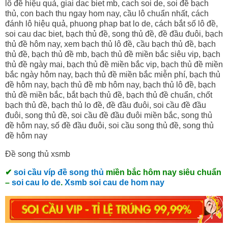
lô đề hiệu quả, giai dac biet mb, cach soi de, soi đề bạch
thủ, con bach thu ngay hom nay, cầu lô chuẩn nhất, cách
đánh lô hiệu quả, phuong phap bat lo de, cách bắt số lô đề,
soi cau dac biet, bạch thủ đề, song thủ đề, đề đầu đuôi, bạch
thủ đề hôm nay, xem bạch thủ lô đề, cầu bạch thủ đề, bạch
thủ đề, bạch thủ đề mb, bạch thủ đề miền bắc siêu vip, bạch
thủ đề ngày mai, bạch thủ đề miền bắc vip, bạch thủ đề miền
bắc ngày hôm nay, bạch thủ đề miền bắc miễn phí, bạch thủ
đề hôm nay, bạch thủ đề mb hôm nay, bạch thủ lô đề, bạch
thủ đề miền bắc, bắt bạch thủ đề, bạch thủ đề chuẩn, chốt
bạch thủ đề, bạch thủ lo đề, đề đầu đuôi, soi cầu đề đầu
đuôi, song thủ đề, soi cầu đề đầu đuôi miền bắc, song thủ
đề hôm nay, số đề đầu đuôi, soi cầu song thủ đề, song thủ
đề hôm nay
Đề song thủ xsmb
✔
soi cầu víp đề song thủ
miền bắc hôm nay siêu chuẩn
–
soi cau lo de
.
Xsmb soi cau de hom nay