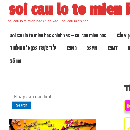
Skip
soi cau lo to mien 
to
content
soi cau lo to mien bac chinh xac – soi cau mien bac
soi cau lo to mien bac chinh xac – soi cau mien bac
Cầu vip
THỐNG KÊ KQXS TRỰC TIẾP
XSMB
XSMN
XSMT
K
Sổ mơ
T
b
Search