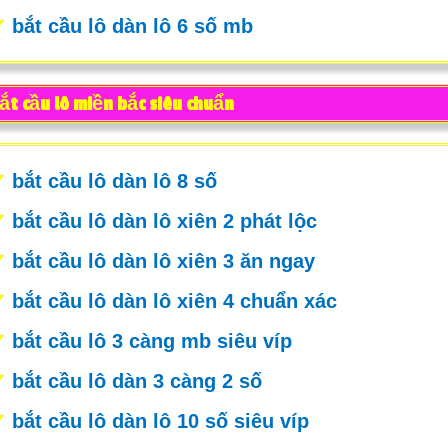
✔
bắt cầu lô dàn lô 6 số mb
ắt cầu lô miền bắc siêu chuẩn
✔
bắt cầu lô dàn lô 8 số
✔
bắt cầu lô dàn lô xiên 2 phát lộc
✔
bắt cầu lô dàn lô xiên 3 ăn ngay
✔
bắt cầu lô dàn lô xiên 4 chuẩn xác
✔
bắt cầu lô 3 càng mb siêu víp
✔
bắt cầu lô dàn 3 càng 2 số
✔
bắt cầu lô dàn lô 10 số siêu víp