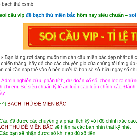
 bạch thủ xsmb
soi cầu víp
đề bạch thủ miền bắc
hôm nay siêu chuẩn –
soi
⚡️⚡️ Bạn là người đang muốn tìm dàn cầu miền bắc đẹp nhất để 
 chiến thắng, hãy để cho các chuyên gia của chúng tôi tìm giúp
ản chỉ cần nạp thẻ vào ô bên dưới là bạn sẽ sở hữu ngay số c
️
Admin nghiên cứu, phân tích, dự đoán xổ số, chọn lọc ra nhữ
h chị em. Số siêu chuẩn tỷ lệ ăn luôn cao luôn chính xác. Đán
ày
~^)
BẠCH THỦ ĐỀ MIỀN BẮC
Cầu đã được các chuyên gia phân tích kỹ với độ chính xác cao
ẠCH THỦ ĐỀ MIỀN BẮC
sẽ hiện ra các bạn nhìn thật kỹ nhé.
Các bạn sẽ nhận được số khi nạp đủ số tiền