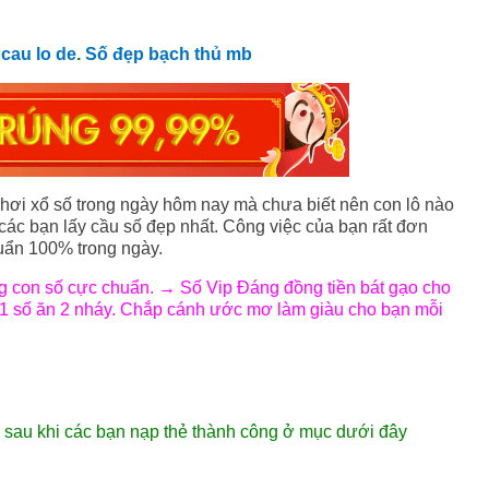
 cau lo de
.
Số đẹp bạch thủ mb
chơi xổ số trong ngày hôm nay mà chưa biết nên con lô nào
 các bạn lấy cầu số đẹp nhất. Công việc của bạn rất đơn
huẩn 100% trong ngày.
ng con số cực chuẩn. → Số Vip Đáng đồng tiền bát gạo cho
h 1 số ăn 2 nháy. Chắp cánh ước mơ làm giàu cho bạn mỗi
, sau khi các bạn nạp thẻ thành công ở mục dưới đây