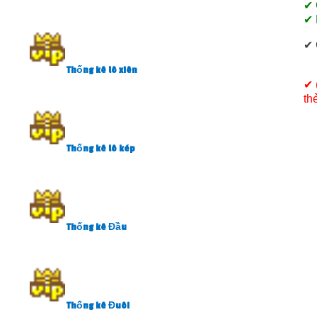
✔ 
✔ 
✔ 
Thống kê lô xiên
✔ 
th
Thống kê lô kép
Thống kê Đầu
Thống kê Đuôi