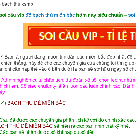
 bạch thủ xsmb
soi cầu víp
đề bạch thủ miền bắc
hôm nay siêu chuẩn –
soi
⚡️⚡️ Bạn là người đang muốn tìm dàn cầu miền bắc đẹp nhất để 
 chiến thắng, hãy để cho các chuyên gia của chúng tôi tìm giúp
ản chỉ cần nạp thẻ vào ô bên dưới là bạn sẽ sở hữu ngay số c
️
Admin nghiên cứu, phân tích, dự đoán xổ số, chọn lọc ra nhữ
h chị em. Số siêu chuẩn tỷ lệ ăn luôn cao luôn chính xác. Đán
ày
~^)
BẠCH THỦ ĐỀ MIỀN BẮC
Cầu đã được các chuyên gia phân tích kỹ với độ chính xác cao
ẠCH THỦ ĐỀ MIỀN BẮC
sẽ hiện ra các bạn nhìn thật kỹ nhé.
Các bạn sẽ nhận được số khi nạp đủ số tiền