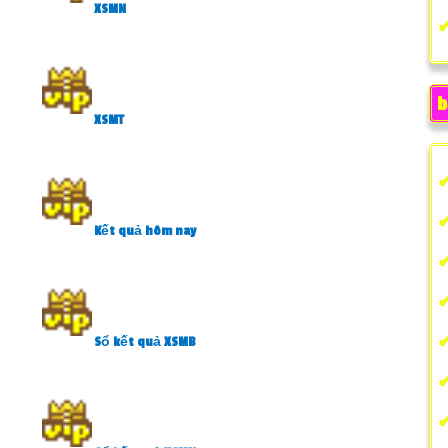
XSMN
b
XSMT
Kết quả hôm nay
Sổ kết quả XSMB