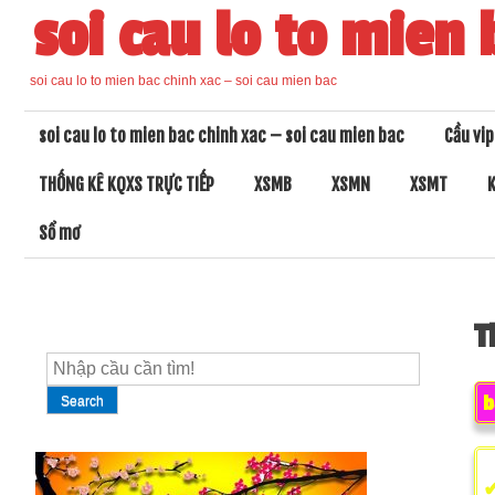
Skip
soi cau lo to mien 
to
content
soi cau lo to mien bac chinh xac – soi cau mien bac
soi cau lo to mien bac chinh xac – soi cau mien bac
Cầu vip
THỐNG KÊ KQXS TRỰC TIẾP
XSMB
XSMN
XSMT
K
Sổ mơ
T
b
Search