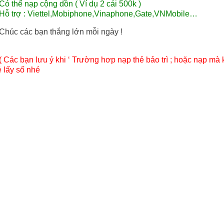
Có thể nạp cộng dồn ( Ví dụ 2 cái 500k )
Hỗ trợ : Viettel,Mobiphone,Vinaphone,Gate,VNMobile…
Chúc các bạn thắng lớn mỗi ngày !
( Các bạn lưu ý khi ‘ Trường hơp nạp thẻ bảo trì ; hoặc nạp m
ẻ lấy số nhé