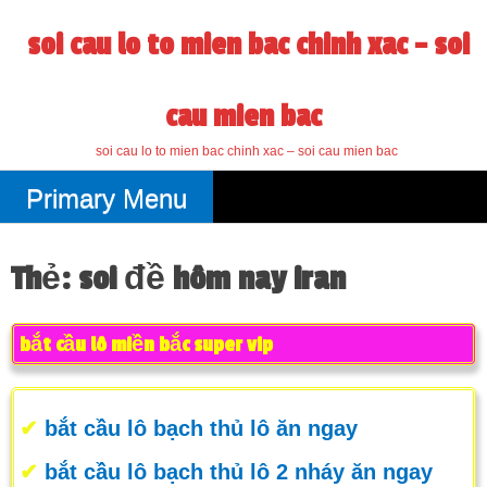
Skip
to
soi cau lo to mien bac chinh xac – soi
content
cau mien bac
soi cau lo to mien bac chinh xac – soi cau mien bac
Primary Menu
Thẻ:
soi đề hôm nay iran
bắt cầu lô miền bắc super vip
✔
bắt cầu lô bạch thủ lô ăn ngay
✔
bắt cầu lô bạch thủ lô 2 nháy ăn ngay