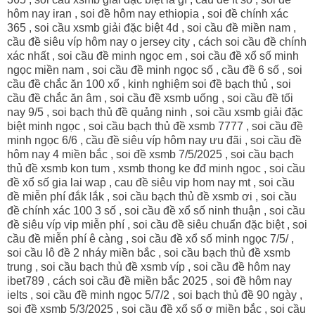
hôm nay iran , soi đề hôm nay ethiopia , soi đề chính xác
365 , soi cầu xsmb giải đặc biệt 4d , soi cầu đề miền nam ,
cầu đề siêu víp hôm nay o jersey city , cách soi cầu đề chính
xác nhất , soi cầu đề minh ngọc em , soi cầu đề xổ số minh
ngọc miền nam , soi cầu đề minh ngọc số , cầu đề 6 số , soi
cầu đề chắc ăn 100 xổ , kinh nghiệm soi đề bạch thủ , soi
cầu đề chắc ăn âm , soi cầu đề xsmb uống , soi cầu đề tối
nay 9/5 , soi bạch thủ đề quảng ninh , soi cầu xsmb giải đặc
biệt minh ngọc , soi cầu bạch thủ đề xsmb 7777 , soi cầu đề
minh ngọc 6/6 , cầu đề siêu víp hôm nay ưu đãi , soi cầu đề
hôm nay 4 miền bắc , soi đề xsmb 7/5/2025 , soi cầu bạch
thủ đề xsmb kon tum , xsmb thong ke đđ minh ngoc , soi cầu
đề xổ số gia lai wap , cau đề siêu vip hom nay mt , soi cầu
đề miễn phí đắk lắk , soi cầu bạch thủ đề xsmb ơi , soi cầu
đề chính xác 100 3 số , soi cầu đề xổ số ninh thuận , soi cầu
đề siêu víp vip miễn phí , soi cầu đề siêu chuẩn đặc biệt , soi
cầu đề miễn phí ê càng , soi cầu đề xổ số minh ngọc 7/5/ ,
soi cầu lô đề 2 nháy miền bắc , soi cầu bạch thủ đề xsmb
trung , soi cầu bạch thủ đề xsmb víp , soi cầu đề hôm nay
ibet789 , cách soi cầu đề miền bắc 2025 , soi đề hôm nay
ielts , soi cầu đề minh ngọc 5/7/2 , soi bạch thủ đề 90 ngày ,
soi đề xsmb 5/3/2025 , soi cầu đề xổ số ơ miền bắc , soi cầu