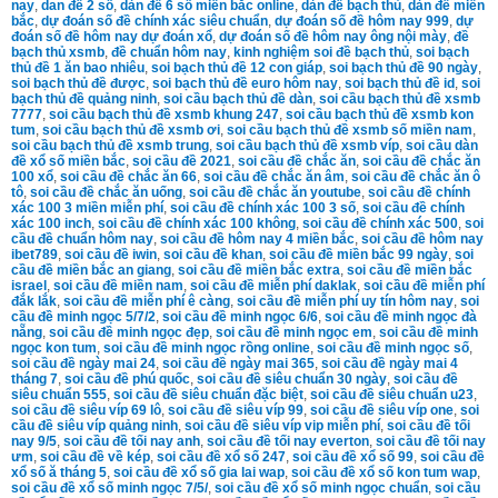
nay
,
dan đề 2 số
,
dàn đề 6 số miền bắc online
,
dàn đề bạch thủ
,
dàn đề miền
bắc
,
dự đoán số đề chính xác siêu chuẩn
,
dự đoán số đề hôm nay 999
,
dự
đoán số đề hôm nay dự đoán xổ
,
dự đoán số đề hôm nay ông nội mày
,
đề
bạch thủ xsmb
,
đề chuẩn hôm nay
,
kinh nghiệm soi đề bạch thủ
,
soi bạch
thủ đề 1 ăn bao nhiêu
,
soi bạch thủ đề 12 con giáp
,
soi bạch thủ đề 90 ngày
,
soi bạch thủ đề được
,
soi bạch thủ đề euro hôm nay
,
soi bạch thủ đề id
,
soi
bạch thủ đề quảng ninh
,
soi cầu bạch thủ đề dàn
,
soi cầu bạch thủ đề xsmb
7777
,
soi cầu bạch thủ đề xsmb khung 247
,
soi cầu bạch thủ đề xsmb kon
tum
,
soi cầu bạch thủ đề xsmb ơi
,
soi cầu bạch thủ đề xsmb số miền nam
,
soi cầu bạch thủ đề xsmb trung
,
soi cầu bạch thủ đề xsmb víp
,
soi cầu dàn
đề xổ số miền bắc
,
soi cầu đề 2021
,
soi cầu đề chắc ăn
,
soi cầu đề chắc ăn
100 xổ
,
soi cầu đề chắc ăn 66
,
soi cầu đề chắc ăn âm
,
soi cầu đề chắc ăn ô
tô
,
soi cầu đề chắc ăn uống
,
soi cầu đề chắc ăn youtube
,
soi cầu đề chính
xác 100 3 miền miễn phí
,
soi cầu đề chính xác 100 3 số
,
soi cầu đề chính
xác 100 inch
,
soi cầu đề chính xác 100 không
,
soi cầu đề chính xác 500
,
soi
cầu đề chuẩn hôm nay
,
soi cầu đề hôm nay 4 miền bắc
,
soi cầu đề hôm nay
ibet789
,
soi cầu đề iwin
,
soi cầu đề khan
,
soi cầu đề miền bắc 99 ngày
,
soi
cầu đề miền bắc an giang
,
soi cầu đề miền bắc extra
,
soi cầu đề miền bắc
israel
,
soi cầu đề miền nam
,
soi cầu đề miễn phí daklak
,
soi cầu đề miễn phí
đắk lắk
,
soi cầu đề miễn phí ê càng
,
soi cầu đề miễn phí uy tín hôm nay
,
soi
cầu đề minh ngọc 5/7/2
,
soi cầu đề minh ngọc 6/6
,
soi cầu đề minh ngọc đà
nẵng
,
soi cầu đề minh ngọc đẹp
,
soi cầu đề minh ngọc em
,
soi cầu đề minh
ngọc kon tum
,
soi cầu đề minh ngọc rồng online
,
soi cầu đề minh ngọc số
,
soi cầu đề ngày mai 24
,
soi cầu đề ngày mai 365
,
soi cầu đề ngày mai 4
tháng 7
,
soi cầu đề phú quốc
,
soi cầu đề siêu chuẩn 30 ngày
,
soi cầu đề
siêu chuẩn 555
,
soi cầu đề siêu chuẩn đặc biệt
,
soi cầu đề siêu chuẩn u23
,
soi cầu đề siêu víp 69 lô
,
soi cầu đề siêu víp 99
,
soi cầu đề siêu víp one
,
soi
cầu đề siêu víp quảng ninh
,
soi cầu đề siêu víp vip miễn phí
,
soi cầu đề tối
nay 9/5
,
soi cầu đề tối nay anh
,
soi cầu đề tối nay everton
,
soi cầu đề tối nay
ưm
,
soi cầu đề về kép
,
soi cầu đề xổ số 247
,
soi cầu đề xổ số 99
,
soi cầu đề
xổ số ă tháng 5
,
soi cầu đề xổ số gia lai wap
,
soi cầu đề xổ số kon tum wap
,
soi cầu đề xổ số minh ngọc 7/5/
,
soi cầu đề xổ số minh ngọc chuẩn
,
soi cầu