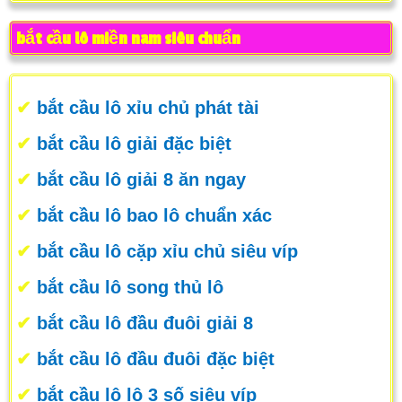
bắt cầu lô miền nam siêu chuẩn
✔
bắt cầu lô xỉu chủ phát tài
✔
bắt cầu lô giải đặc biệt
✔
bắt cầu lô giải 8 ăn ngay
✔
bắt cầu lô bao lô chuẩn xác
✔
bắt cầu lô cặp xỉu chủ siêu víp
✔
bắt cầu lô song thủ lô
✔
bắt cầu lô đầu đuôi giải 8
✔
bắt cầu lô đầu đuôi đặc biệt
✔
bắt cầu lô lô 3 số siêu víp