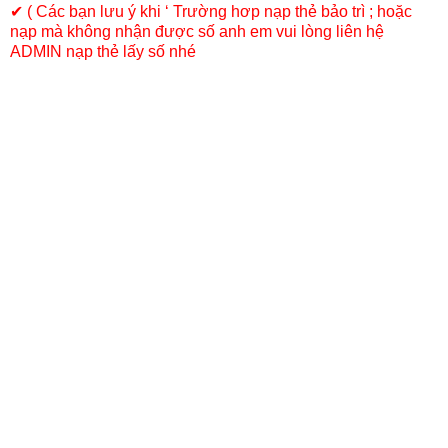
✔ ( Các bạn lưu ý khi ‘ Trường hơp nạp thẻ bảo trì ; hoặc
nạp mà không nhận được số anh em vui lòng liên hệ
ADMIN nạp thẻ lấy số nhé