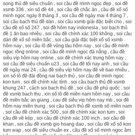
song thủ đề siêu chuẩn , soi cầu đề minh ngọc đẹp , soi đề
xsmb 336 , xin số đề 44 , soi cầu đề chắc ăn , cầu đề xổ số
minh ngọc ngày 8 tháng 3 , soi cầu đề ngày mai 4 tháng 7 ,
soi cầu bạch thủ đề dàn , soi cầu xsmb giải đặc biệt cho , soi
cầu đề xổ số 247 , soi đề hôm nay indonesia , soi bạch thủ
đề 1 ăn bao nhiêu , soi cầu đề chính xác 100 không , soi cầu
dàn đề xổ số miền bắc , soi cầu giải đặc biệt xổ số xsmb
hôm nay , soi cầu lô đề vũng tàu hôm nay , soi cầu đề minh
ngọc rồng online , soi cầu đề minh ngọc đà nẵng , cầu đề
siêu víp hôm nay online , soi đề chính xác trung hôm nay ,
soi cầu đề siêu chuẩn u23 , soi cầu đề tối nay anh , soi cầu
đề ngày mai 24 , cầu đề siêu víp hôm nay đề về bao nhiêu ,
xin số lô đề đài đồng nai bạch thủ , soi cầu đề minh ngọc
kon tum , soi đề chính xác tính , soi cầu bạch thủ đề xsmb
khung 247 , cách soi bạch thủ đề , soi cầu đề phú quốc , soi
đề xsmb bach thu , xin số lô đề miền nam hôm nay , soi cầu
đề miền bắc an giang , cau đề siêu vip hôm nay mb , soi đề
hôm nay miền trung , soi cầu bạch thủ đề xsmb số miền nam
, soi cầu đề chính xác 500 , soi đề chính xác kon tum , soi
cầu đề về kép , soi cầu đề chính xác 100 inch , soi cầu đề
khan , soi cầu đề xsmb gio hoang dao , soi cầu đề xổ số kon
tum wap , soi đề siêu chuẩn ex , cầu đề xổ số minh ngoc âm