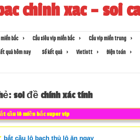
bac chinh xac – soi 
 miền bắc
Cầu siêu vip miền bắc
Cầu vip miền trung
ết quả hôm nay
Sổ kết quả
Vietlott
Điện toán
hẻ:
soi đề chính xác tính
ắt cầu lô miền bắc super vip
✔
bắt cầu lô bạch thủ lô ăn ngay