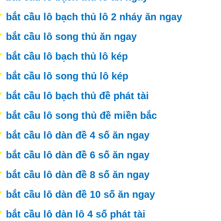
✔
bắt cầu lô bạch thủ lô 2 nháy ăn ngay
✔
bắt cầu lô song thủ ăn ngay
✔
bắt cầu lô bạch thủ lô kép
✔
bắt cầu lô song thủ lô kép
✔
bắt cầu lô bạch thủ đề phát tài
✔
bắt cầu lô song thủ đề miền bắc
✔
bắt cầu lô dàn đề 4 số ăn ngay
✔
bắt cầu lô dàn đề 6 số ăn ngay
✔
bắt cầu lô dàn đề 8 số ăn ngay
✔
bắt cầu lô dàn đề 10 số ăn ngay
✔
bắt cầu lô dàn lô 4 số phát tài