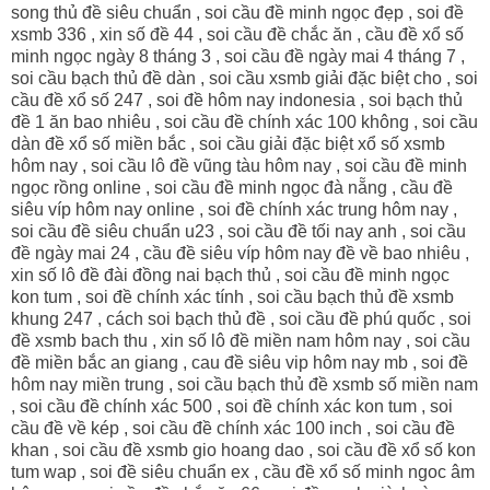
song thủ đề siêu chuẩn , soi cầu đề minh ngọc đẹp , soi đề
xsmb 336 , xin số đề 44 , soi cầu đề chắc ăn , cầu đề xổ số
minh ngọc ngày 8 tháng 3 , soi cầu đề ngày mai 4 tháng 7 ,
soi cầu bạch thủ đề dàn , soi cầu xsmb giải đặc biệt cho , soi
cầu đề xổ số 247 , soi đề hôm nay indonesia , soi bạch thủ
đề 1 ăn bao nhiêu , soi cầu đề chính xác 100 không , soi cầu
dàn đề xổ số miền bắc , soi cầu giải đặc biệt xổ số xsmb
hôm nay , soi cầu lô đề vũng tàu hôm nay , soi cầu đề minh
ngọc rồng online , soi cầu đề minh ngọc đà nẵng , cầu đề
siêu víp hôm nay online , soi đề chính xác trung hôm nay ,
soi cầu đề siêu chuẩn u23 , soi cầu đề tối nay anh , soi cầu
đề ngày mai 24 , cầu đề siêu víp hôm nay đề về bao nhiêu ,
xin số lô đề đài đồng nai bạch thủ , soi cầu đề minh ngọc
kon tum , soi đề chính xác tính , soi cầu bạch thủ đề xsmb
khung 247 , cách soi bạch thủ đề , soi cầu đề phú quốc , soi
đề xsmb bach thu , xin số lô đề miền nam hôm nay , soi cầu
đề miền bắc an giang , cau đề siêu vip hôm nay mb , soi đề
hôm nay miền trung , soi cầu bạch thủ đề xsmb số miền nam
, soi cầu đề chính xác 500 , soi đề chính xác kon tum , soi
cầu đề về kép , soi cầu đề chính xác 100 inch , soi cầu đề
khan , soi cầu đề xsmb gio hoang dao , soi cầu đề xổ số kon
tum wap , soi đề siêu chuẩn ex , cầu đề xổ số minh ngoc âm