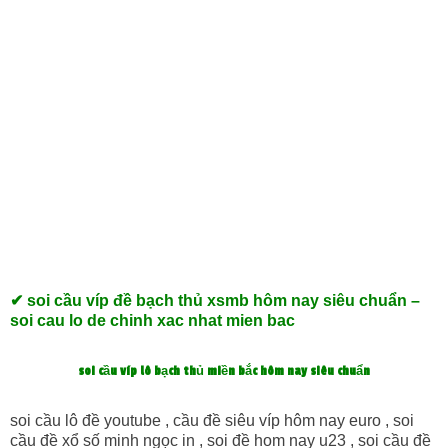
✔ soi cầu víp đề bạch thủ xsmb hôm nay siêu chuẩn –
soi cau lo de chinh xac nhat mien bac
soi cầu víp lô bạch thủ miền bắc hôm nay siêu chuẩn
soi cầu lô đề youtube , cầu đề siêu víp hôm nay euro , soi
cầu đề xổ số minh ngọc in , soi đề hom nay u23 , soi cầu đề