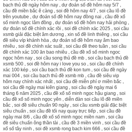
bạch thủ đề ngày hôm nay , dự đoán số đề hôm nay 5/7 ,
cầu đề miền bắc ê càng , soi đề hôm nay 4/7 , soi cầu lô đề
trên youtube , dự đoán số đề hôm nay đồng nai , cầu đề xổ
số minh ngọc lâm đồng , dự đoán số đề hôm nay hải phòng ,
dự đoán số đề chính xác rồi , soi đề chính xác 2025 , soi cầu
xsmb giải đặc biệt âm dương , xin số đề linh thiêng , soi cầu
đề siêu víp khánh hòa , dự đoán số đề hôm nay âm bao
nhiêu , soi đề chính xác suất , soi cầu đề theo tuần , soi cầu
đề chính xác 100 ăn bao nhiêu , cầu đề xổ số minh ngoc
ngọc hôm nay , soi cầu song thủ đề mb , soi cầu bạch thủ đề
xsmb 500 , soi đề hôm nay i love you so , soi cầu đề chính
xác 100 kép , soi cầu bạch thủ đề kon tum , soi cầu đề ngày
mai 004 , soi cầu bạch thủ đề xsmb mb , cầu đề siêu vip
hôm nay chính xác nhất , soi cầu đề miễn phí ơ miền bắc ,
soi cầu đề ngày mai kiên giang , soi cầu đề ngày mai 6
tháng 6 năm 2025 , cầu đề xổ số minh ngọc hậu giang , soi
cầu đề xổ số minh ngọc yên , diễn đàn soi cầu lô đề miền
bắc , soi đề siêu chuẩn 90 ngày , soi cầu xsmb giải đặc biệt
siêu chuẩn , soi cầu đề tối nay quay trực tiếp , soi cầu đề
ngày mai 8/6 , cầu đề xổ số minh ngọc miền nam , soi cầu
đề siêu chuẩn ông thần tài , cầu đề 3 miền vinh , soi cầu đề
xổ số tây ninh , soi đề xsmb rong bach kim 666 , soi cầu đề