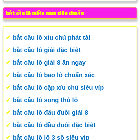
bắt cầu lô miền nam siêu chuẩn
✔
bắt cầu lô xỉu chủ phát tài
✔
bắt cầu lô giải đặc biệt
✔
bắt cầu lô giải 8 ăn ngay
✔
bắt cầu lô bao lô chuẩn xác
✔
bắt cầu lô cặp xỉu chủ siêu víp
✔
bắt cầu lô song thủ lô
✔
bắt cầu lô đầu đuôi giải 8
✔
bắt cầu lô đầu đuôi đặc biệt
✔
bắt cầu lô lô 3 số siêu víp