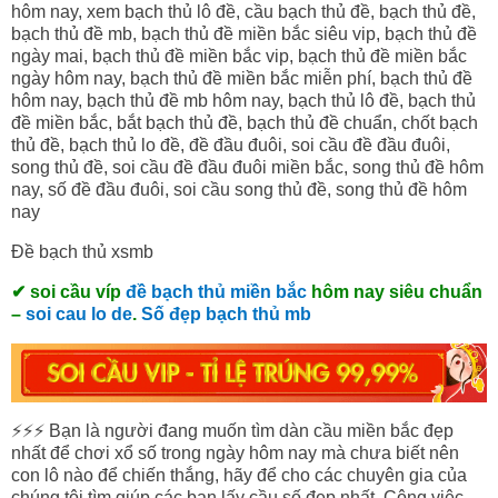
hôm nay, xem bạch thủ lô đề, cầu bạch thủ đề, bạch thủ đề,
bạch thủ đề mb, bạch thủ đề miền bắc siêu vip, bạch thủ đề
ngày mai, bạch thủ đề miền bắc vip, bạch thủ đề miền bắc
ngày hôm nay, bạch thủ đề miền bắc miễn phí, bạch thủ đề
hôm nay, bạch thủ đề mb hôm nay, bạch thủ lô đề, bạch thủ
đề miền bắc, bắt bạch thủ đề, bạch thủ đề chuẩn, chốt bạch
thủ đề, bạch thủ lo đề, đề đầu đuôi, soi cầu đề đầu đuôi,
song thủ đề, soi cầu đề đầu đuôi miền bắc, song thủ đề hôm
nay, số đề đầu đuôi, soi cầu song thủ đề, song thủ đề hôm
nay
Đề bạch thủ xsmb
✔ soi cầu víp
đề bạch thủ miền bắc
hôm nay siêu chuẩn
–
soi cau lo de
.
Số đẹp bạch thủ mb
⚡️⚡️⚡️ Bạn là người đang muốn tìm dàn cầu miền bắc đẹp
nhất để chơi xổ số trong ngày hôm nay mà chưa biết nên
con lô nào để chiến thắng, hãy để cho các chuyên gia của
chúng tôi tìm giúp các bạn lấy cầu số đẹp nhất. Công việc