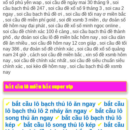
xổ số phú yên wap , soi cầu đề ngày mai 30 tháng 9 , soi
cầu bạch thủ đề 247 , soi cầu đề xổ số 9 tháng 3 , soi cau 2
ngay , soi cầu bạch thủ đề ơi , soi cầu đề tối nay ơ miền bắc
, soi cầu đề miễn phí gold , soi đề xsmb 3 miền , dự đoán số
đề hôm nay đại phát , soi cầu đề xổ số minh ngọc online ,
soi cầu đề chính xác 100 ê càng , soi cầu bạch thủ đề thành
phố , dự đoán soi cầu lô đề miền bắc hôm nay , soi cầu dàn
đề ăn nhiều , soi cầu đề hôm nay 12 con giáp , soi cầu đề tối
nay 386 , dự đoán số đề chính xác , soi cầu đề xổ số quảng
nam 24 giờ , cách soi cầu đề miền bắc , xin số đề xsmb hôm
nay , soi cầu đề chính xác nhất , soi cầu đề siêu chuẩn siêu
chính xác , soi kèo đề hôm nay , soi cầu bạch thủ đề xsmb
nay
bắt cầu lô miền bắc super vip
✔
bắt cầu lô bạch thủ lô ăn ngay
✔
bắt cầu
lô bạch thủ lô 2 nháy ăn ngay
✔
bắt cầu lô
song thủ ăn ngay
✔
bắt cầu lô bạch thủ lô
kép
✔
bắt cầu lô song thủ lô kép
✔
bắt cầu