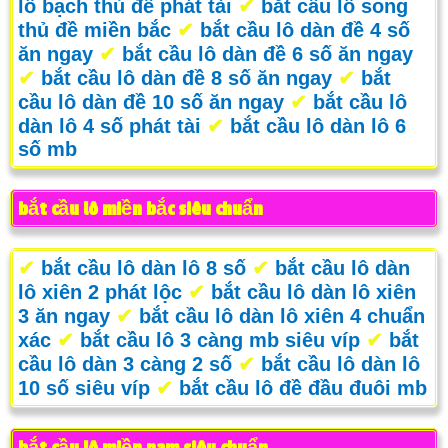
lô bạch thủ đề phát tài
✔
bắt cầu lô song
thủ đề miền bắc
✔
bắt cầu lô dàn đề 4 số
ăn ngay
✔
bắt cầu lô dàn đề 6 số ăn ngay
✔
bắt cầu lô dàn đề 8 số ăn ngay
✔
bắt
cầu lô dàn đề 10 số ăn ngay
✔
bắt cầu lô
dàn lô 4 số phát tài
✔
bắt cầu lô dàn lô 6
số mb
bắt cầu lô miền bắc siêu chuẩn
✔
bắt cầu lô dàn lô 8 số
✔
bắt cầu lô dàn
lô xiên 2 phát lộc
✔
bắt cầu lô dàn lô xiên
3 ăn ngay
✔
bắt cầu lô dàn lô xiên 4 chuẩn
xác
✔
bắt cầu lô 3 càng mb siêu víp
✔
bắt
cầu lô dàn 3 càng 2 số
✔
bắt cầu lô dàn lô
10 số siêu víp
✔
bắt cầu lô đề đầu đuôi mb