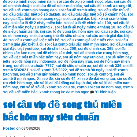
đề xổ số minh ngọc miền nam
,
soi cầu đề xổ số minh ngọc plus
,
soi cầu đề
xổ số ninh thuận
,
soi cầu đề xổ số ơ miền bắc
,
soi cầu đề xsmb a trúng rồi
,
soi cầu đề xsmb gio hoang dao
,
soi cầu đề xsmb uống
,
soi cầu độc thủ đề
,
soi cầu giải đặc biệt xổ số daklak
,
soi cầu giải đặc biệt xổ số khánh hòa
,
soi
cầu giải đặc biệt xổ số quảng ngãi
,
soi cầu giải đặc biệt xổ số xsmb hôm
nay
,
soi cầu lô đề 2 nháy miền bắc
,
soi cầu lô đề chính xác 100
,
soi cầu lô
đề miền bắc ngày 18 tháng 7
,
soi cầu lô đề ngày mùng 4 tháng 10
,
soi cầu lô
đề siêu chuẩn xsmb
,
soi cầu lô đề vũng tàu hôm nay
,
soi cau so de
,
soi cau
so de hom nay
,
soi cầu song thủ đề siêu chuẩn
,
soi cầu xsmb giải đặc biệt
4d
,
soi cầu xsmb giải đặc biệt bộ
,
soi cầu xsmb giải đặc biệt cho
,
soi cầu
xsmb giải đặc biệt là gì
,
soi cầu xsmb giải đặc biệt minh ngọc
,
soi cầu xsmb
giải đặc biệt youtube
,
soi đề chính xác 200
,
soi đề chính xác 365
,
soi đề
chính xác kon tum
,
soi đề chính xác tính
,
soi đề chính xác trung hôm nay
,
soi đề đặc biệt miền bắc hôm nay
,
soi đề hôm nay ethiopia
,
soi đề hôm nay
ielts
,
soi đề hôm nay indonesia
,
soi đề hôm nay iran
,
soi đề hôm nay miền
trung
,
soi đề siêu chuẩn 7777
,
soi đề siêu chuẩn ex
,
soi đề xsmb 336
,
soi đề
xsmb 5/3/2021
,
soi đề xsmb 7/5/2022
,
soi đề xsmb 90 ngày
,
soi đề xsmb
bach thu
,
soi đề xsmb giờ hoàng đạo minh ngọc
,
soi đề xsmb tt
,
soi đề
xsmb tt minh ngoc
,
Xin số đề
,
xin số đề 44
,
xin số đề đài vũng tàu
,
xin số đề
trà vinh hôm nay
,
xin số lô đề đài đồng nai bạch thủ
,
xin số lô đề miền nam
hôm nay
,
xin số lô số đề
,
xsmb soi cau de
,
xsmb soi cau de hom nay
,
xsmb
ở
soi cầu đề miền bắc
,
xsmb thong ke đđ minh ngoc
91 bình luận
soi
cầu
soi cầu víp đề song thủ miền
víp
đề
bạch
bắc hôm nay siêu chuẩn
thủ
miền
bắc
Posted on
08/08/2026
hôm
nay