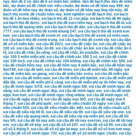
nay
,
dan đề 2 số
,
dàn đề 6 số miền bắc online
,
dàn đề bạch thủ
,
dàn đề miền
bắc
,
dự đoán số đề chính xác siêu chuẩn
,
dự đoán số đề hôm nay 999
,
dự
đoán số đề hôm nay dự đoán xổ
,
dự đoán số đề hôm nay ông nội mày
,
đề
bạch thủ xsmb
,
đề chuẩn hôm nay
,
kinh nghiệm soi đề bạch thủ
,
soi bạch
thủ đề 1 ăn bao nhiêu
,
soi bạch thủ đề 12 con giáp
,
soi bạch thủ đề 90 ngày
,
soi bạch thủ đề được
,
soi bạch thủ đề euro hôm nay
,
soi bạch thủ đề id
,
soi
bạch thủ đề quảng ninh
,
soi cầu bạch thủ đề dàn
,
soi cầu bạch thủ đề xsmb
7777
,
soi cầu bạch thủ đề xsmb khung 247
,
soi cầu bạch thủ đề xsmb kon
tum
,
soi cầu bạch thủ đề xsmb ơi
,
soi cầu bạch thủ đề xsmb số miền nam
,
soi cầu bạch thủ đề xsmb trung
,
soi cầu bạch thủ đề xsmb víp
,
soi cầu dàn
đề xổ số miền bắc
,
soi cầu đề 2021
,
soi cầu đề chắc ăn
,
soi cầu đề chắc ăn
100 xổ
,
soi cầu đề chắc ăn 66
,
soi cầu đề chắc ăn âm
,
soi cầu đề chắc ăn ô
tô
,
soi cầu đề chắc ăn uống
,
soi cầu đề chắc ăn youtube
,
soi cầu đề chính
xác 100 3 miền miễn phí
,
soi cầu đề chính xác 100 3 số
,
soi cầu đề chính
xác 100 inch
,
soi cầu đề chính xác 100 không
,
soi cầu đề chính xác 500
,
soi
cầu đề chuẩn hôm nay
,
soi cầu đề hôm nay 4 miền bắc
,
soi cầu đề hôm nay
ibet789
,
soi cầu đề iwin
,
soi cầu đề khan
,
soi cầu đề miền bắc 99 ngày
,
soi
cầu đề miền bắc an giang
,
soi cầu đề miền bắc extra
,
soi cầu đề miền bắc
israel
,
soi cầu đề miền nam
,
soi cầu đề miễn phí daklak
,
soi cầu đề miễn phí
đắk lắk
,
soi cầu đề miễn phí ê càng
,
soi cầu đề miễn phí uy tín hôm nay
,
soi
cầu đề minh ngọc 5/7/2
,
soi cầu đề minh ngọc 6/6
,
soi cầu đề minh ngọc đà
nẵng
,
soi cầu đề minh ngọc đẹp
,
soi cầu đề minh ngọc em
,
soi cầu đề minh
ngọc kon tum
,
soi cầu đề minh ngọc rồng online
,
soi cầu đề minh ngọc số
,
soi cầu đề ngày mai 24
,
soi cầu đề ngày mai 365
,
soi cầu đề ngày mai 4
tháng 7
,
soi cầu đề phú quốc
,
soi cầu đề siêu chuẩn 30 ngày
,
soi cầu đề
siêu chuẩn 555
,
soi cầu đề siêu chuẩn đặc biệt
,
soi cầu đề siêu chuẩn u23
,
soi cầu đề siêu víp 69 lô
,
soi cầu đề siêu víp 99
,
soi cầu đề siêu víp one
,
soi
cầu đề siêu víp quảng ninh
,
soi cầu đề siêu víp vip miễn phí
,
soi cầu đề tối
nay 9/5
,
soi cầu đề tối nay anh
,
soi cầu đề tối nay everton
,
soi cầu đề tối nay
ưm
,
soi cầu đề về kép
,
soi cầu đề xổ số 247
,
soi cầu đề xổ số 99
,
soi cầu đề
xổ số ă tháng 5
,
soi cầu đề xổ số gia lai wap
,
soi cầu đề xổ số kon tum wap
,
soi cầu đề xổ số minh ngọc 7/5/
,
soi cầu đề xổ số minh ngọc chuẩn
,
soi cầu