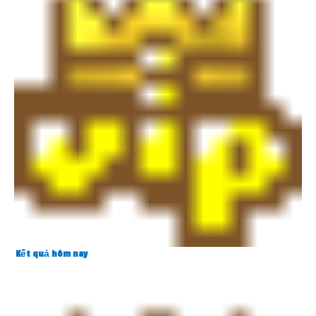
Kết quả hôm nay