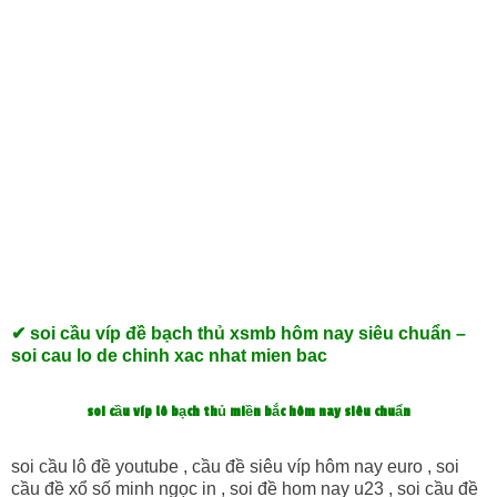
✔ soi cầu víp đề bạch thủ xsmb hôm nay siêu chuẩn –
soi cau lo de chinh xac nhat mien bac
soi cầu víp lô bạch thủ miền bắc hôm nay siêu chuẩn
soi cầu lô đề youtube , cầu đề siêu víp hôm nay euro , soi
cầu đề xổ số minh ngọc in , soi đề hom nay u23 , soi cầu đề