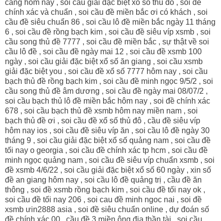
càng hôm nay , soi cầu giải đặc biệt xổ số thủ đô , soi đề
chính xác và chuẩn , soi cầu đề miền bắc ơi có khách , soi
cầu đề siêu chuẩn 86 , soi cầu lô đề miền bắc ngày 11 tháng
6 , soi cầu đề rồng bạch kim , soi cầu đề siêu víp xsmb , soi
cầu song thủ đề 7777 , soi cầu đề miền bắc , sự thật về soi
cầu lô đề , soi cầu đề ngày mai 12 , soi cầu đề xsmb 100
ngày , soi cầu giải đặc biệt xổ số ăn giang , soi cầu xsmb
giải đặc biệt you , soi cầu đề xổ số 7777 hôm nay , soi cầu
bạch thủ đề rồng bạch kim , soi cầu đề minh ngọc 9/5/2 , soi
cầu song thủ đề âm dương , soi cầu đề ngày mai 08/07/2 ,
soi cầu bạch thủ lô đề miền bắc hôm nay , soi đề chính xác
678 , soi cầu bạch thủ đề xsmb hôm nay miền nam , soi
bạch thủ đề ơi , soi cầu đề xổ số thủ đô , cầu đề siêu víp
hôm nay ios , soi cầu đề siêu víp ăn , soi cầu lô đề ngày 30
tháng 9 , soi cầu giải đặc biệt xổ số quảng nam , soi cầu đề
tối nay o georgia , soi cầu đề chính xác tp hcm , soi cầu đề
minh ngọc quảng nam , soi cầu đề siêu víp chuẩn xsmb , soi
đề xsmb 4/6/22 , soi cầu giải đặc biệt xổ số 60 ngày , xin số
đề an giang hôm nay , soi cầu lô đề quảng trị , cầu đề ăn
thông , soi đề xsmb rồng bạch kim , soi cầu đề tối nay ok ,
soi cầu đề tối nay 206 , soi cau đề minh ngoc nai , soi đề
xsmb ưin2888 asia , soi đề siêu chuẩn online , dự đoán số
đề chính xác 00 , cầu đề 3 miền ông địa thần tài , soi cầu