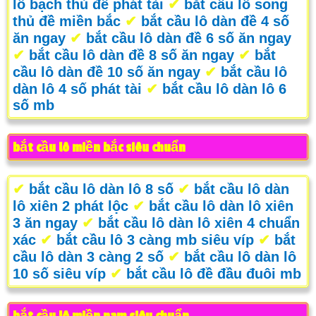
lô bạch thủ đề phát tài
✔
bắt cầu lô song
thủ đề miền bắc
✔
bắt cầu lô dàn đề 4 số
ăn ngay
✔
bắt cầu lô dàn đề 6 số ăn ngay
✔
bắt cầu lô dàn đề 8 số ăn ngay
✔
bắt
cầu lô dàn đề 10 số ăn ngay
✔
bắt cầu lô
dàn lô 4 số phát tài
✔
bắt cầu lô dàn lô 6
số mb
bắt cầu lô miền bắc siêu chuẩn
✔
bắt cầu lô dàn lô 8 số
✔
bắt cầu lô dàn
lô xiên 2 phát lộc
✔
bắt cầu lô dàn lô xiên
3 ăn ngay
✔
bắt cầu lô dàn lô xiên 4 chuẩn
xác
✔
bắt cầu lô 3 càng mb siêu víp
✔
bắt
cầu lô dàn 3 càng 2 số
✔
bắt cầu lô dàn lô
10 số siêu víp
✔
bắt cầu lô đề đầu đuôi mb