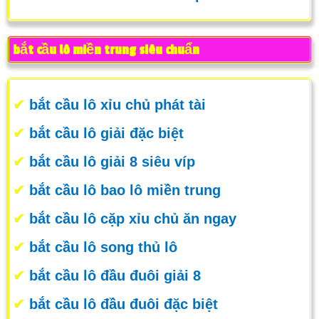
bắt cầu lô miền trung siêu chuẩn
✔
bắt cầu lô xỉu chủ phát tài
✔
bắt cầu lô giải đặc biệt
✔
bắt cầu lô giải 8 siêu víp
✔
bắt cầu lô bao lô miền trung
✔
bắt cầu lô cặp xỉu chủ ăn ngay
✔
bắt cầu lô song thủ lô
✔
bắt cầu lô đầu đuôi giải 8
✔
bắt cầu lô đầu đuôi đặc biệt