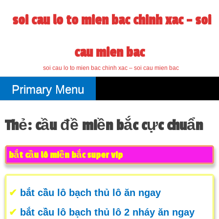
Skip
to
soi cau lo to mien bac chinh xac – soi
content
cau mien bac
soi cau lo to mien bac chinh xac – soi cau mien bac
Primary Menu
Thẻ:
cầu đề miền bắc cực chuẩn
bắt cầu lô miền bắc super vip
✔
bắt cầu lô bạch thủ lô ăn ngay
✔
bắt cầu lô bạch thủ lô 2 nháy ăn ngay