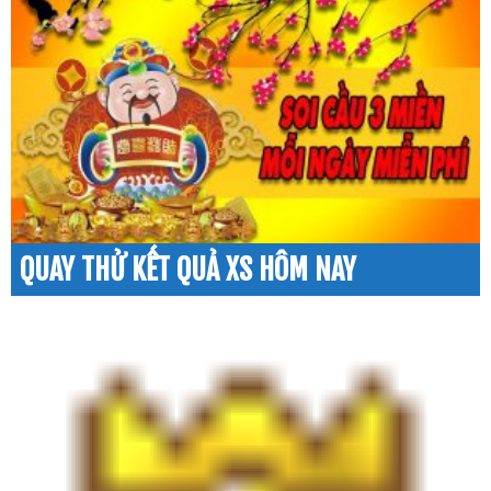
siêu
chuẩn
QUAY THỬ KẾT QUẢ XS HÔM NAY