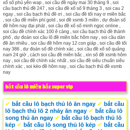
xổ số phú yên wap , soi cầu đề ngày mai 30 tháng 9 , soi
cầu bạch thủ đề 247 , soi cầu đề xổ số 9 tháng 3 , soi cau 2
ngay , soi cầu bạch thủ đề ơi , soi cầu đề tối nay ơ miền bắc
, soi cầu đề miễn phí gold , soi đề xsmb 3 miền , dự đoán số
đề hôm nay đại phát , soi cầu đề xổ số minh ngọc online ,
soi cầu đề chính xác 100 ê càng , soi cầu bạch thủ đề thành
phố , dự đoán soi cầu lô đề miền bắc hôm nay , soi cầu dàn
đề ăn nhiều , soi cầu đề hôm nay 12 con giáp , soi cầu đề tối
nay 386 , dự đoán số đề chính xác , soi cầu đề xổ số quảng
nam 24 giờ , cách soi cầu đề miền bắc , xin số đề xsmb hôm
nay , soi cầu đề chính xác nhất , soi cầu đề siêu chuẩn siêu
chính xác , soi kèo đề hôm nay , soi cầu bạch thủ đề xsmb
nay
bắt cầu lô miền bắc super vip
✔
bắt cầu lô bạch thủ lô ăn ngay
✔
bắt cầu
lô bạch thủ lô 2 nháy ăn ngay
✔
bắt cầu lô
song thủ ăn ngay
✔
bắt cầu lô bạch thủ lô
kép
✔
bắt cầu lô song thủ lô kép
✔
bắt cầu