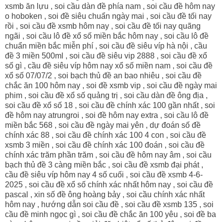
xsmb ăn lựu , soi cầu dàn đề phía nam , soi cầu đề hôm nay
o hoboken , soi đề siêu chuẩn ngày mai , soi cầu đề tối nay
rồi , soi cầu đề xsmb hôm nay , soi cầu đề tối nay quãng
ngãi , soi cầu lô đề xổ số miền bắc hôm nay , soi cầu lô đề
chuẩn miền bắc miễn phí , soi cầu đề siêu víp hà nội , cầu
đề 3 miền 500ml , soi cầu đề siêu vip 2888 , soi cầu đề xổ
số gì , cầu đề siêu víp hôm nay xổ số miền nam , soi cầu đề
xổ số 07/07/2 , soi bạch thủ đề an bao nhiêu , soi cầu đề
chắc ăn 100 hôm nay , soi đề xsmb vip , soi cầu đề ngày mai
phim , soi cầu đề xổ số quảng trị , soi cầu dàn đề ông địa ,
soi cầu đề xổ số 18 , soi cầu đề chính xác 100 gần nhất , soi
đề hôm nay atrungroi , soi đề hôm nay extra , soi cầu lô đề
miền bắc 568 , soi cầu đề ngày mai yên , dự đoán số đề
chính xác 88 , soi cầu đề chính xác 100 4 con , soi cầu đề
xsmb 3 miền , soi cầu đề chính xác 100 đoán , soi cầu đề
chính xác trăm phần trăm , soi cầu đề hôm nay âm , soi cầu
bạch thủ đề 3 càng miền bắc , soi cầu đề xsmb đại phát ,
cầu đề siêu víp hôm nay 4 số cuối , soi cầu đề xsmb 4-6-
2025 , soi cầu đề xổ số chính xác nhất hôm nay , soi cầu đề
pascal , xin số đề ông hoàng bảy , soi cầu chính xác nhất
hôm nay , hướng dẫn soi cầu đề , soi cầu đề xsmb 135 , soi
cầu đề minh ngọc gì , soi cầu đề chắc ăn 100 yêu , soi đề ba