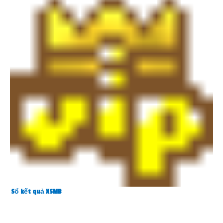
Sổ kết quả XSMB