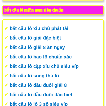
bắt cầu lô miền nam siêu chuẩn
✔
bắt cầu lô xỉu chủ phát tài
✔
bắt cầu lô giải đặc biệt
✔
bắt cầu lô giải 8 ăn ngay
✔
bắt cầu lô bao lô chuẩn xác
✔
bắt cầu lô cặp xỉu chủ siêu víp
✔
bắt cầu lô song thủ lô
✔
bắt cầu lô đầu đuôi giải 8
✔
bắt cầu lô đầu đuôi đặc biệt
✔
bắt cầu lô lô 3 số siêu víp