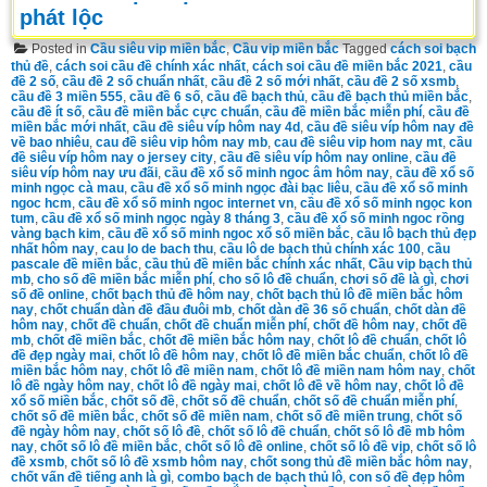
phát lộc
Posted in
Cầu siêu vip miền bắc
,
Cầu vip miền bắc
Tagged
cách soi bạch
thủ đề
,
cách soi cầu đề chính xác nhất
,
cách soi cầu đề miền bắc 2021
,
cầu
đề 2 số
,
cầu đề 2 số chuẩn nhất
,
cầu đề 2 số mới nhất
,
cầu đề 2 số xsmb
,
cầu đề 3 miền 555
,
cầu đề 6 số
,
cầu đề bạch thủ
,
cầu đề bạch thủ miền bắc
,
cầu đề ít số
,
cầu đề miền bắc cực chuẩn
,
cầu đề miền bắc miễn phí
,
cầu đề
miền bắc mới nhất
,
cầu đề siêu víp hôm nay 4d
,
cầu đề siêu víp hôm nay đề
về bao nhiêu
,
cau đề siêu vip hôm nay mb
,
cau đề siêu vip hom nay mt
,
cầu
đề siêu víp hôm nay o jersey city
,
cầu đề siêu víp hôm nay online
,
cầu đề
siêu víp hôm nay ưu đãi
,
cầu đề xổ số minh ngoc âm hôm nay
,
cầu đề xổ số
minh ngọc cà mau
,
cầu đề xổ số minh ngọc đài bạc liêu
,
cầu đề xổ số minh
ngoc hcm
,
cầu đề xổ số minh ngoc internet vn
,
cầu đề xổ số minh ngọc kon
tum
,
cầu đề xổ số minh ngọc ngày 8 tháng 3
,
cầu đề xổ số minh ngoc rồng
vàng bạch kim
,
cầu đề xổ số minh ngoc xổ số miền bắc
,
cầu lô bạch thủ đẹp
nhất hôm nay
,
cau lo de bach thu
,
cầu lô de bạch thủ chính xác 100
,
cầu
pascale đề miền bắc
,
cầu thủ đề miền bắc chính xác nhất
,
Cầu vip bạch thủ
mb
,
cho số đề miền bắc miễn phí
,
cho số lô đề chuẩn
,
chơi số đề là gì
,
chơi
số đề online
,
chốt bạch thủ đề hôm nay
,
chốt bạch thủ lô đề miền bắc hôm
nay
,
chốt chuẩn dàn đề đầu đuôi mb
,
chốt dàn đề 36 số chuẩn
,
chốt dàn đề
hôm nay
,
chốt đề chuẩn
,
chốt đề chuẩn miễn phí
,
chốt đề hôm nay
,
chốt đề
mb
,
chốt đề miền bắc
,
chốt đề miền bắc hôm nay
,
chốt lô đề chuẩn
,
chốt lô
đề đẹp ngày mai
,
chốt lô đề hôm nay
,
chốt lô đề miền bắc chuẩn
,
chốt lô đề
miền bắc hôm nay
,
chốt lô đề miền nam
,
chốt lô đề miền nam hôm nay
,
chốt
lô đề ngày hôm nay
,
chốt lô đề ngày mai
,
chốt lô đề về hôm nay
,
chốt lô đề
xổ số miền bắc
,
chốt số đề
,
chốt số đề chuẩn
,
chốt số đề chuẩn miễn phí
,
chốt số đề miền bắc
,
chốt số đề miền nam
,
chốt số đề miền trung
,
chốt số
đề ngày hôm nay
,
chốt số lô đề
,
chốt số lô đề chuẩn
,
chốt số lô đề mb hôm
nay
,
chốt số lô đề miền bắc
,
chốt số lô đề online
,
chốt số lô đề vip
,
chốt số lô
đề xsmb
,
chốt số lô đề xsmb hôm nay
,
chốt song thủ đề miền bắc hôm nay
,
chốt vấn đề tiếng anh là gì
,
combo bạch de bạch thủ lô
,
con số đề đẹp hôm