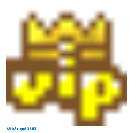
Sổ kết quả XSMT