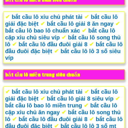
bắt cầu lô miền nam siêu chuẩn
✔
bắt cầu lô xỉu chủ phát tài
✔
bắt cầu lô
giải đặc biệt
✔
bắt cầu lô giải 8 ăn ngay
✔
bắt cầu lô bao lô chuẩn xác
✔
bắt cầu lô
cặp xỉu chủ siêu víp
✔
bắt cầu lô song thủ
lô
✔
bắt cầu lô đầu đuôi giải 8
✔
bắt cầu lô
đầu đuôi đặc biệt
✔
bắt cầu lô lô 3 số siêu
víp
bắt cầu lô miền trung siêu chuẩn
✔
bắt cầu lô xỉu chủ phát tài
✔
bắt cầu lô
giải đặc biệt
✔
bắt cầu lô giải 8 siêu víp
✔
bắt cầu lô bao lô miền trung
✔
bắt cầu lô
cặp xỉu chủ ăn ngay
✔
bắt cầu lô song thủ
lô
✔
bắt cầu lô đầu đuôi giải 8
✔
bắt cầu lô
đầu đuôi đặc biệt
✔
bắt cầu lô lô 3 số mt