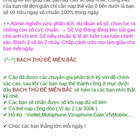
của bạn rất đơn giản chỉ cần nạp thẻ vào ô bên dưới là bạn
sẽ sở hữu ngay số chuẩn 100% trong ngày.
⚡️⚡️
Admin nghiên cứu, phân tích, dự đoán xổ số, chọn lọc ra
những con số cực chuẩn. → Số Vip Đáng đồng tiền bát gạo
cho anh chị em. Số siêu chuẩn tỷ lệ ăn luôn cao luôn chính
xác. Đánh 1 số ăn 2 nháy. Chắp cánh ước mơ làm giàu cho
bạn mỗi ngày
(^~^)
BẠCH THỦ ĐỀ MIỀN BẮC
✔ Cầu đã được các chuyên gia phân tích kỹ với độ chính
xác cao, sau khi các bạn nạp thẻ thành công ở mục dưới
đây
BẠCH THỦ ĐỀ MIỀN BẮC
sẽ hiện ra các bạn nhìn thật
kỹ nhé.
✔ Các bạn sẽ nhận được số khi nạp đủ số tiền
✔ Có thể nạp cộng dồn ( Ví dụ 2 cái 500k )
✔ Hỗ trợ : Viettel,Mobiphone,Vinaphone,Gate,VNMobile…
✔ Chúc các bạn thắng lớn mỗi ngày !