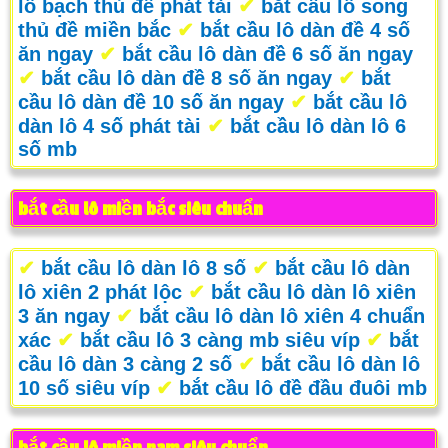
lô bạch thủ đề phát tài
✔
bắt cầu lô song
thủ đề miền bắc
✔
bắt cầu lô dàn đề 4 số
ăn ngay
✔
bắt cầu lô dàn đề 6 số ăn ngay
✔
bắt cầu lô dàn đề 8 số ăn ngay
✔
bắt
cầu lô dàn đề 10 số ăn ngay
✔
bắt cầu lô
dàn lô 4 số phát tài
✔
bắt cầu lô dàn lô 6
số mb
bắt cầu lô miền bắc siêu chuẩn
✔
bắt cầu lô dàn lô 8 số
✔
bắt cầu lô dàn
lô xiên 2 phát lộc
✔
bắt cầu lô dàn lô xiên
3 ăn ngay
✔
bắt cầu lô dàn lô xiên 4 chuẩn
xác
✔
bắt cầu lô 3 càng mb siêu víp
✔
bắt
cầu lô dàn 3 càng 2 số
✔
bắt cầu lô dàn lô
10 số siêu víp
✔
bắt cầu lô đề đầu đuôi mb