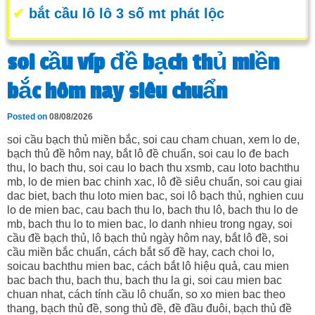
✔
bắt cầu lô lô 3 số mt phát lộc
soi cầu víp đề bạch thủ miền
bắc hôm nay siêu chuẩn
Posted on
08/08/2026
soi cầu bạch thủ miền bắc, soi cau cham chuan, xem lo de,
bạch thủ đề hôm nay, bắt lô đề chuẩn, soi cau lo đe bach
thu, lo bach thu, soi cau lo bach thu xsmb, cau loto bachthu
mb, lo de mien bac chinh xac, lô đề siêu chuẩn, soi cau giai
dac biet, bach thu loto mien bac, soi lô bạch thủ, nghien cuu
lo de mien bac, cau bach thu lo, bach thu lô, bach thu lo de
mb, bach thu lo to mien bac, lo danh nhieu trong ngay, soi
cầu đề bạch thủ, lô bạch thủ ngày hôm nay, bắt lô đề, soi
cầu miền bắc chuẩn, cách bắt số đề hay, cach choi lo,
soicau bachthu mien bac, cách bắt lô hiệu quả, cau mien
bac bach thu, bach thu, bach thu la gi, soi cau mien bac
chuan nhat, cách tính cầu lô chuẩn, so xo mien bac theo
thang, bạch thủ đề, song thủ đề, đề đầu đuôi, bạch thủ đề