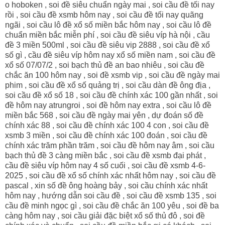
o hoboken , soi đề siêu chuẩn ngày mai , soi cầu đề tối nay
rồi , soi cầu đề xsmb hôm nay , soi cầu đề tối nay quãng
ngãi , soi cầu lô đề xổ số miền bắc hôm nay , soi cầu lô đề
chuẩn miền bắc miễn phí , soi cầu đề siêu víp hà nội , cầu
đề 3 miền 500ml , soi cầu đề siêu vip 2888 , soi cầu đề xổ
số gì , cầu đề siêu víp hôm nay xổ số miền nam , soi cầu đề
xổ số 07/07/2 , soi bạch thủ đề an bao nhiêu , soi cầu đề
chắc ăn 100 hôm nay , soi đề xsmb vip , soi cầu đề ngày mai
phim , soi cầu đề xổ số quảng trị , soi cầu dàn đề ông địa ,
soi cầu đề xổ số 18 , soi cầu đề chính xác 100 gần nhất , soi
đề hôm nay atrungroi , soi đề hôm nay extra , soi cầu lô đề
miền bắc 568 , soi cầu đề ngày mai yên , dự đoán số đề
chính xác 88 , soi cầu đề chính xác 100 4 con , soi cầu đề
xsmb 3 miền , soi cầu đề chính xác 100 đoán , soi cầu đề
chính xác trăm phần trăm , soi cầu đề hôm nay âm , soi cầu
bạch thủ đề 3 càng miền bắc , soi cầu đề xsmb đại phát ,
cầu đề siêu víp hôm nay 4 số cuối , soi cầu đề xsmb 4-6-
2025 , soi cầu đề xổ số chính xác nhất hôm nay , soi cầu đề
pascal , xin số đề ông hoàng bảy , soi cầu chính xác nhất
hôm nay , hướng dẫn soi cầu đề , soi cầu đề xsmb 135 , soi
cầu đề minh ngọc gì , soi cầu đề chắc ăn 100 yêu , soi đề ba
càng hôm nay , soi cầu giải đặc biệt xổ số thủ đô , soi đề