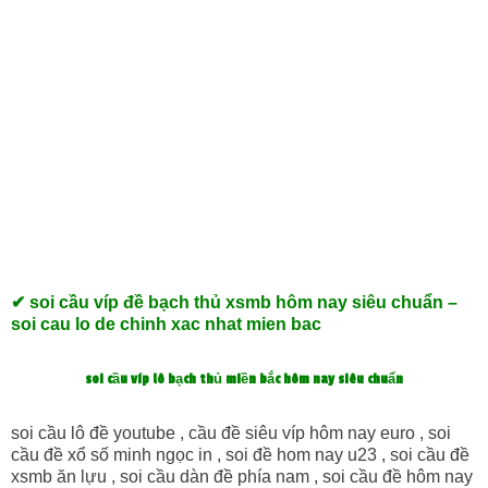
✔ soi cầu víp đề bạch thủ xsmb hôm nay siêu chuẩn –
soi cau lo de chinh xac nhat mien bac
soi cầu víp lô bạch thủ miền bắc hôm nay siêu chuẩn
soi cầu lô đề youtube , cầu đề siêu víp hôm nay euro , soi
cầu đề xổ số minh ngọc in , soi đề hom nay u23 , soi cầu đề
xsmb ăn lựu , soi cầu dàn đề phía nam , soi cầu đề hôm nay