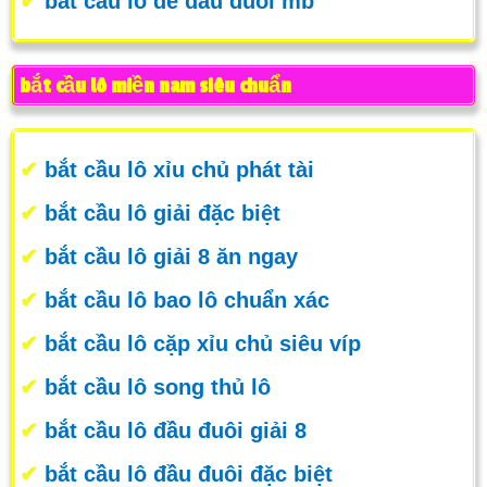
✔
bắt cầu lô đề đầu đuôi mb
bắt cầu lô miền nam siêu chuẩn
✔
bắt cầu lô xỉu chủ phát tài
✔
bắt cầu lô giải đặc biệt
✔
bắt cầu lô giải 8 ăn ngay
✔
bắt cầu lô bao lô chuẩn xác
✔
bắt cầu lô cặp xỉu chủ siêu víp
✔
bắt cầu lô song thủ lô
✔
bắt cầu lô đầu đuôi giải 8
✔
bắt cầu lô đầu đuôi đặc biệt