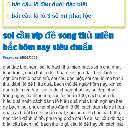
✔
bắt cầu lô đầu đuôi đặc biệt
✔
bắt cầu lô lô 3 số mt phát lộc
soi cầu víp đề song thủ miền
bắc hôm nay siêu chuẩn
Posted on
05/08/2026
giai dac biet nam, soi lo bach thu mien bac, xsmb chu nhat
tuan truoc, cach bat lo de chuan, ket qua dac biet, kinh
nghiệm bắt lô bạch thủ, soi cầu đặc biệt, soi cau lo mb bach
thu, đánh lô đề hiệu quả, bạch thủ đề ngày hôm nay, xin so
danh de mien bac, soi lo de chuan nhat, lay so dep nhat
trong ngay, bachthu mb, soi lô chuẩn 100, cách đánh đề
hiệu quả nhất, cách đánh lô hiệu quả nhất, kinh nghiem bat
de bach thu, phương pháp đánh lô đề, cach danh lo de hieu
qua, cách bắt lô đề chuẩn nhất, soi cầu miền bắc bạch thủ,
học cách đánh lô đề, phương pháp soi lô đề, soi cầu đề đặc
biệt, cầu bạch thủ, bach thu lo gi, cầu lô đề hay về, cách bắt