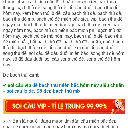
chuan nhat, cách tính cầu lô chuẩn, so xo mien bac theo
thang, bạch thủ đề, song thủ đề, đề đầu đuôi, bạch thủ đề
hôm nay, xem bạch thủ lô đề, cầu bạch thủ đề, bạch thủ đề,
bạch thủ đề mb, bạch thủ đề miền bắc siêu vip, bạch thủ đề
ngày mai, bạch thủ đề miền bắc vip, bạch thủ đề miền bắc
ngày hôm nay, bạch thủ đề miền bắc miễn phí, bạch thủ đề
hôm nay, bạch thủ đề mb hôm nay, bạch thủ lô đề, bạch thủ
đề miền bắc, bắt bạch thủ đề, bạch thủ đề chuẩn, chốt bạch
thủ đề, bạch thủ lo đề, đề đầu đuôi, soi cầu đề đầu đuôi,
song thủ đề, soi cầu đề đầu đuôi miền bắc, song thủ đề hôm
nay, số đề đầu đuôi, soi cầu song thủ đề, song thủ đề hôm
nay
Đề bạch thủ xsmb
✔ soi cầu víp
đề bạch thủ miền bắc
hôm nay siêu chuẩn
–
soi cau lo de
.
Số đẹp bạch thủ mb
⚡️⚡️⚡️ Bạn là người đang muốn tìm dàn cầu miền bắc đẹp
nhất để chơi xổ số trong ngày hôm nay mà chưa biết nên