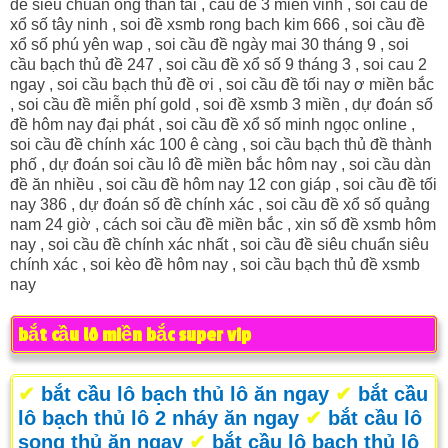
đề siêu chuẩn ông thần tài , cầu đề 3 miền vinh , soi cầu đề
xổ số tây ninh , soi đề xsmb rong bach kim 666 , soi cầu đề
xổ số phú yên wap , soi cầu đề ngày mai 30 tháng 9 , soi
cầu bạch thủ đề 247 , soi cầu đề xổ số 9 tháng 3 , soi cau 2
ngay , soi cầu bạch thủ đề ơi , soi cầu đề tối nay ơ miền bắc
, soi cầu đề miễn phí gold , soi đề xsmb 3 miền , dự đoán số
đề hôm nay đại phát , soi cầu đề xổ số minh ngọc online ,
soi cầu đề chính xác 100 ê càng , soi cầu bạch thủ đề thành
phố , dự đoán soi cầu lô đề miền bắc hôm nay , soi cầu dàn
đề ăn nhiều , soi cầu đề hôm nay 12 con giáp , soi cầu đề tối
nay 386 , dự đoán số đề chính xác , soi cầu đề xổ số quảng
nam 24 giờ , cách soi cầu đề miền bắc , xin số đề xsmb hôm
nay , soi cầu đề chính xác nhất , soi cầu đề siêu chuẩn siêu
chính xác , soi kèo đề hôm nay , soi cầu bạch thủ đề xsmb
nay
bắt cầu lô miền bắc super vip
✔
bắt cầu lô bạch thủ lô ăn ngay
✔
bắt cầu
lô bạch thủ lô 2 nháy ăn ngay
✔
bắt cầu lô
song thủ ăn ngay
✔
bắt cầu lô bạch thủ lô