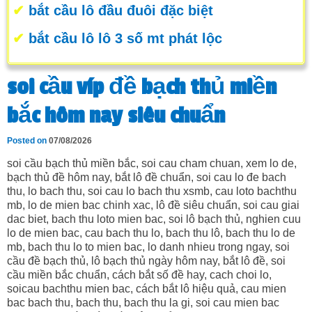
✔
bắt cầu lô đầu đuôi đặc biệt
✔
bắt cầu lô lô 3 số mt phát lộc
soi cầu víp đề bạch thủ miền
bắc hôm nay siêu chuẩn
Posted on
07/08/2026
soi cầu bạch thủ miền bắc, soi cau cham chuan, xem lo de,
bạch thủ đề hôm nay, bắt lô đề chuẩn, soi cau lo đe bach
thu, lo bach thu, soi cau lo bach thu xsmb, cau loto bachthu
mb, lo de mien bac chinh xac, lô đề siêu chuẩn, soi cau giai
dac biet, bach thu loto mien bac, soi lô bạch thủ, nghien cuu
lo de mien bac, cau bach thu lo, bach thu lô, bach thu lo de
mb, bach thu lo to mien bac, lo danh nhieu trong ngay, soi
cầu đề bạch thủ, lô bạch thủ ngày hôm nay, bắt lô đề, soi
cầu miền bắc chuẩn, cách bắt số đề hay, cach choi lo,
soicau bachthu mien bac, cách bắt lô hiệu quả, cau mien
bac bach thu, bach thu, bach thu la gi, soi cau mien bac