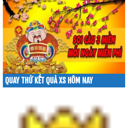
hôm
nay
siêu
chuẩn
QUAY THỬ KẾT QUẢ XS HÔM NAY