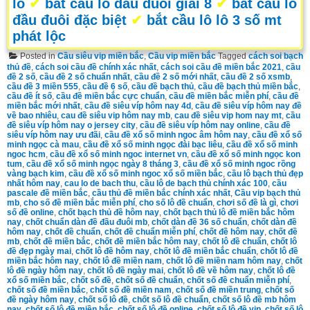
lô
✔
bắt cầu lô đầu đuôi giải 8
✔
bắt cầu lô
đầu đuôi đặc biệt
✔
bắt cầu lô lô 3 số mt
phát lộc
Posted in
Cầu siêu vip miền bắc
,
Cầu vip miền bắc
Tagged
cách soi bạch
thủ đề
,
cách soi cầu đề chính xác nhất
,
cách soi cầu đề miền bắc 2021
,
cầu
đề 2 số
,
cầu đề 2 số chuẩn nhất
,
cầu đề 2 số mới nhất
,
cầu đề 2 số xsmb
,
cầu đề 3 miền 555
,
cầu đề 6 số
,
cầu đề bạch thủ
,
cầu đề bạch thủ miền bắc
,
cầu đề ít số
,
cầu đề miền bắc cực chuẩn
,
cầu đề miền bắc miễn phí
,
cầu đề
miền bắc mới nhất
,
cầu đề siêu víp hôm nay 4d
,
cầu đề siêu víp hôm nay đề
về bao nhiêu
,
cau đề siêu vip hôm nay mb
,
cau đề siêu vip hom nay mt
,
cầu
đề siêu víp hôm nay o jersey city
,
cầu đề siêu víp hôm nay online
,
cầu đề
siêu víp hôm nay ưu đãi
,
cầu đề xổ số minh ngoc âm hôm nay
,
cầu đề xổ số
minh ngọc cà mau
,
cầu đề xổ số minh ngọc đài bạc liêu
,
cầu đề xổ số minh
ngoc hcm
,
cầu đề xổ số minh ngoc internet vn
,
cầu đề xổ số minh ngọc kon
tum
,
cầu đề xổ số minh ngọc ngày 8 tháng 3
,
cầu đề xổ số minh ngoc rồng
vàng bạch kim
,
cầu đề xổ số minh ngoc xổ số miền bắc
,
cầu lô bạch thủ đẹp
nhất hôm nay
,
cau lo de bach thu
,
cầu lô de bạch thủ chính xác 100
,
cầu
pascale đề miền bắc
,
cầu thủ đề miền bắc chính xác nhất
,
Cầu vip bạch thủ
mb
,
cho số đề miền bắc miễn phí
,
cho số lô đề chuẩn
,
chơi số đề là gì
,
chơi
số đề online
,
chốt bạch thủ đề hôm nay
,
chốt bạch thủ lô đề miền bắc hôm
nay
,
chốt chuẩn dàn đề đầu đuôi mb
,
chốt dàn đề 36 số chuẩn
,
chốt dàn đề
hôm nay
,
chốt đề chuẩn
,
chốt đề chuẩn miễn phí
,
chốt đề hôm nay
,
chốt đề
mb
,
chốt đề miền bắc
,
chốt đề miền bắc hôm nay
,
chốt lô đề chuẩn
,
chốt lô
đề đẹp ngày mai
,
chốt lô đề hôm nay
,
chốt lô đề miền bắc chuẩn
,
chốt lô đề
miền bắc hôm nay
,
chốt lô đề miền nam
,
chốt lô đề miền nam hôm nay
,
chốt
lô đề ngày hôm nay
,
chốt lô đề ngày mai
,
chốt lô đề về hôm nay
,
chốt lô đề
xổ số miền bắc
,
chốt số đề
,
chốt số đề chuẩn
,
chốt số đề chuẩn miễn phí
,
chốt số đề miền bắc
,
chốt số đề miền nam
,
chốt số đề miền trung
,
chốt số
đề ngày hôm nay
,
chốt số lô đề
,
chốt số lô đề chuẩn
,
chốt số lô đề mb hôm
nay
,
chốt số lô đề miền bắc
,
chốt số lô đề online
,
chốt số lô đề vip
,
chốt số lô