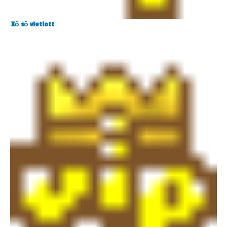
Xổ số vietlott