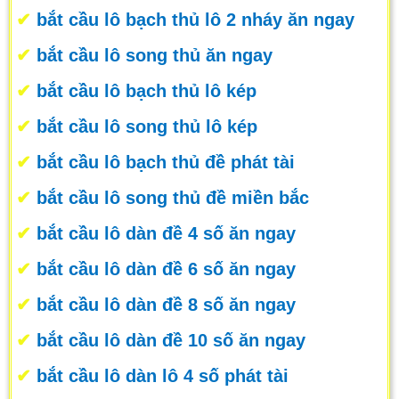
✔
bắt cầu lô bạch thủ lô 2 nháy ăn ngay
✔
bắt cầu lô song thủ ăn ngay
✔
bắt cầu lô bạch thủ lô kép
✔
bắt cầu lô song thủ lô kép
✔
bắt cầu lô bạch thủ đề phát tài
✔
bắt cầu lô song thủ đề miền bắc
✔
bắt cầu lô dàn đề 4 số ăn ngay
✔
bắt cầu lô dàn đề 6 số ăn ngay
✔
bắt cầu lô dàn đề 8 số ăn ngay
✔
bắt cầu lô dàn đề 10 số ăn ngay
✔
bắt cầu lô dàn lô 4 số phát tài