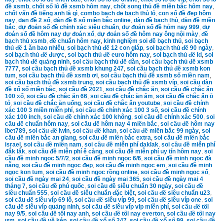
đề xsmb
,
chốt số lô đề xsmb hôm nay
,
chốt song thủ đề miền bắc hôm nay
,
chốt vấn đề tiếng anh là gì
,
combo bạch de bạch thủ lô
,
con số đề đẹp hôm
nay
,
dan đề 2 số
,
dàn đề 6 số miền bắc online
,
dàn đề bạch thủ
,
dàn đề miền
bắc
,
dự đoán số đề chính xác siêu chuẩn
,
dự đoán số đề hôm nay 999
,
dự
đoán số đề hôm nay dự đoán xổ
,
dự đoán số đề hôm nay ông nội mày
,
đề
bạch thủ xsmb
,
đề chuẩn hôm nay
,
kinh nghiệm soi đề bạch thủ
,
soi bạch
thủ đề 1 ăn bao nhiêu
,
soi bạch thủ đề 12 con giáp
,
soi bạch thủ đề 90 ngày
,
soi bạch thủ đề được
,
soi bạch thủ đề euro hôm nay
,
soi bạch thủ đề id
,
soi
bạch thủ đề quảng ninh
,
soi cầu bạch thủ đề dàn
,
soi cầu bạch thủ đề xsmb
7777
,
soi cầu bạch thủ đề xsmb khung 247
,
soi cầu bạch thủ đề xsmb kon
tum
,
soi cầu bạch thủ đề xsmb ơi
,
soi cầu bạch thủ đề xsmb số miền nam
,
soi cầu bạch thủ đề xsmb trung
,
soi cầu bạch thủ đề xsmb víp
,
soi cầu dàn
đề xổ số miền bắc
,
soi cầu đề 2021
,
soi cầu đề chắc ăn
,
soi cầu đề chắc ăn
100 xổ
,
soi cầu đề chắc ăn 66
,
soi cầu đề chắc ăn âm
,
soi cầu đề chắc ăn ô
tô
,
soi cầu đề chắc ăn uống
,
soi cầu đề chắc ăn youtube
,
soi cầu đề chính
xác 100 3 miền miễn phí
,
soi cầu đề chính xác 100 3 số
,
soi cầu đề chính
xác 100 inch
,
soi cầu đề chính xác 100 không
,
soi cầu đề chính xác 500
,
soi
cầu đề chuẩn hôm nay
,
soi cầu đề hôm nay 4 miền bắc
,
soi cầu đề hôm nay
ibet789
,
soi cầu đề iwin
,
soi cầu đề khan
,
soi cầu đề miền bắc 99 ngày
,
soi
cầu đề miền bắc an giang
,
soi cầu đề miền bắc extra
,
soi cầu đề miền bắc
israel
,
soi cầu đề miền nam
,
soi cầu đề miễn phí daklak
,
soi cầu đề miễn phí
đắk lắk
,
soi cầu đề miễn phí ê càng
,
soi cầu đề miễn phí uy tín hôm nay
,
soi
cầu đề minh ngọc 5/7/2
,
soi cầu đề minh ngọc 6/6
,
soi cầu đề minh ngọc đà
nẵng
,
soi cầu đề minh ngọc đẹp
,
soi cầu đề minh ngọc em
,
soi cầu đề minh
ngọc kon tum
,
soi cầu đề minh ngọc rồng online
,
soi cầu đề minh ngọc số
,
soi cầu đề ngày mai 24
,
soi cầu đề ngày mai 365
,
soi cầu đề ngày mai 4
tháng 7
,
soi cầu đề phú quốc
,
soi cầu đề siêu chuẩn 30 ngày
,
soi cầu đề
siêu chuẩn 555
,
soi cầu đề siêu chuẩn đặc biệt
,
soi cầu đề siêu chuẩn u23
,
soi cầu đề siêu víp 69 lô
,
soi cầu đề siêu víp 99
,
soi cầu đề siêu víp one
,
soi
cầu đề siêu víp quảng ninh
,
soi cầu đề siêu víp vip miễn phí
,
soi cầu đề tối
nay 9/5
,
soi cầu đề tối nay anh
,
soi cầu đề tối nay everton
,
soi cầu đề tối nay
ưm
,
soi cầu đề về kép
,
soi cầu đề xổ số 247
,
soi cầu đề xổ số 99
,
soi cầu đề