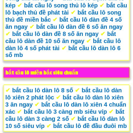
kép
✔
bắt cầu lô song thủ lô kép
✔
bắt cầu
lô bạch thủ đề phát tài
✔
bắt cầu lô song
thủ đề miền bắc
✔
bắt cầu lô dàn đề 4 số
ăn ngay
✔
bắt cầu lô dàn đề 6 số ăn ngay
✔
bắt cầu lô dàn đề 8 số ăn ngay
✔
bắt
cầu lô dàn đề 10 số ăn ngay
✔
bắt cầu lô
dàn lô 4 số phát tài
✔
bắt cầu lô dàn lô 6
số mb
bắt cầu lô miền bắc siêu chuẩn
✔
bắt cầu lô dàn lô 8 số
✔
bắt cầu lô dàn
lô xiên 2 phát lộc
✔
bắt cầu lô dàn lô xiên
3 ăn ngay
✔
bắt cầu lô dàn lô xiên 4 chuẩn
xác
✔
bắt cầu lô 3 càng mb siêu víp
✔
bắt
cầu lô dàn 3 càng 2 số
✔
bắt cầu lô dàn lô
10 số siêu víp
✔
bắt cầu lô đề đầu đuôi mb