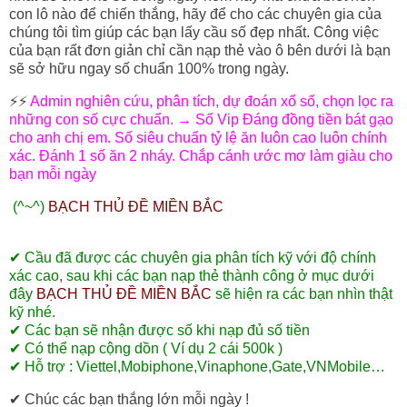
con lô nào để chiến thắng, hãy để cho các chuyên gia của
chúng tôi tìm giúp các bạn lấy cầu số đẹp nhất. Công việc
của bạn rất đơn giản chỉ cần nạp thẻ vào ô bên dưới là bạn
sẽ sở hữu ngay số chuẩn 100% trong ngày.
⚡️⚡️
Admin nghiên cứu, phân tích, dự đoán xổ số, chọn lọc ra
những con số cực chuẩn. → Số Vip Đáng đồng tiền bát gạo
cho anh chị em. Số siêu chuẩn tỷ lệ ăn luôn cao luôn chính
xác. Đánh 1 số ăn 2 nháy. Chắp cánh ước mơ làm giàu cho
bạn mỗi ngày
(^~^)
BẠCH THỦ ĐỀ MIỀN BẮC
✔ Cầu đã được các chuyên gia phân tích kỹ với độ chính
xác cao, sau khi các bạn nạp thẻ thành công ở mục dưới
đây
BẠCH THỦ ĐỀ MIỀN BẮC
sẽ hiện ra các bạn nhìn thật
kỹ nhé.
✔ Các bạn sẽ nhận được số khi nạp đủ số tiền
✔ Có thể nạp cộng dồn ( Ví dụ 2 cái 500k )
✔ Hỗ trợ : Viettel,Mobiphone,Vinaphone,Gate,VNMobile…
✔ Chúc các bạn thắng lớn mỗi ngày !