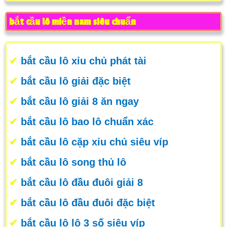
bắt cầu lô miền nam siêu chuẩn
✔
bắt cầu lô xỉu chủ phát tài
✔
bắt cầu lô giải đặc biệt
✔
bắt cầu lô giải 8 ăn ngay
✔
bắt cầu lô bao lô chuẩn xác
✔
bắt cầu lô cặp xỉu chủ siêu víp
✔
bắt cầu lô song thủ lô
✔
bắt cầu lô đầu đuôi giải 8
✔
bắt cầu lô đầu đuôi đặc biệt
✔
bắt cầu lô lô 3 số siêu víp