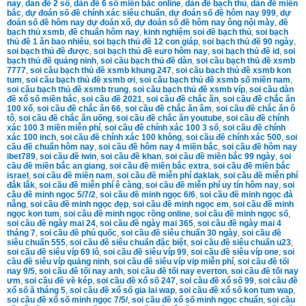
nay
,
dan đề 2 số
,
dàn đề 6 số miền bắc online
,
dàn đề bạch thủ
,
dàn đề miền
bắc
,
dự đoán số đề chính xác siêu chuẩn
,
dự đoán số đề hôm nay 999
,
dự
đoán số đề hôm nay dự đoán xổ
,
dự đoán số đề hôm nay ông nội mày
,
đề
bạch thủ xsmb
,
đề chuẩn hôm nay
,
kinh nghiệm soi đề bạch thủ
,
soi bạch
thủ đề 1 ăn bao nhiêu
,
soi bạch thủ đề 12 con giáp
,
soi bạch thủ đề 90 ngày
,
soi bạch thủ đề được
,
soi bạch thủ đề euro hôm nay
,
soi bạch thủ đề id
,
soi
bạch thủ đề quảng ninh
,
soi cầu bạch thủ đề dàn
,
soi cầu bạch thủ đề xsmb
7777
,
soi cầu bạch thủ đề xsmb khung 247
,
soi cầu bạch thủ đề xsmb kon
tum
,
soi cầu bạch thủ đề xsmb ơi
,
soi cầu bạch thủ đề xsmb số miền nam
,
soi cầu bạch thủ đề xsmb trung
,
soi cầu bạch thủ đề xsmb víp
,
soi cầu dàn
đề xổ số miền bắc
,
soi cầu đề 2021
,
soi cầu đề chắc ăn
,
soi cầu đề chắc ăn
100 xổ
,
soi cầu đề chắc ăn 66
,
soi cầu đề chắc ăn âm
,
soi cầu đề chắc ăn ô
tô
,
soi cầu đề chắc ăn uống
,
soi cầu đề chắc ăn youtube
,
soi cầu đề chính
xác 100 3 miền miễn phí
,
soi cầu đề chính xác 100 3 số
,
soi cầu đề chính
xác 100 inch
,
soi cầu đề chính xác 100 không
,
soi cầu đề chính xác 500
,
soi
cầu đề chuẩn hôm nay
,
soi cầu đề hôm nay 4 miền bắc
,
soi cầu đề hôm nay
ibet789
,
soi cầu đề iwin
,
soi cầu đề khan
,
soi cầu đề miền bắc 99 ngày
,
soi
cầu đề miền bắc an giang
,
soi cầu đề miền bắc extra
,
soi cầu đề miền bắc
israel
,
soi cầu đề miền nam
,
soi cầu đề miễn phí daklak
,
soi cầu đề miễn phí
đắk lắk
,
soi cầu đề miễn phí ê càng
,
soi cầu đề miễn phí uy tín hôm nay
,
soi
cầu đề minh ngọc 5/7/2
,
soi cầu đề minh ngọc 6/6
,
soi cầu đề minh ngọc đà
nẵng
,
soi cầu đề minh ngọc đẹp
,
soi cầu đề minh ngọc em
,
soi cầu đề minh
ngọc kon tum
,
soi cầu đề minh ngọc rồng online
,
soi cầu đề minh ngọc số
,
soi cầu đề ngày mai 24
,
soi cầu đề ngày mai 365
,
soi cầu đề ngày mai 4
tháng 7
,
soi cầu đề phú quốc
,
soi cầu đề siêu chuẩn 30 ngày
,
soi cầu đề
siêu chuẩn 555
,
soi cầu đề siêu chuẩn đặc biệt
,
soi cầu đề siêu chuẩn u23
,
soi cầu đề siêu víp 69 lô
,
soi cầu đề siêu víp 99
,
soi cầu đề siêu víp one
,
soi
cầu đề siêu víp quảng ninh
,
soi cầu đề siêu víp vip miễn phí
,
soi cầu đề tối
nay 9/5
,
soi cầu đề tối nay anh
,
soi cầu đề tối nay everton
,
soi cầu đề tối nay
ưm
,
soi cầu đề về kép
,
soi cầu đề xổ số 247
,
soi cầu đề xổ số 99
,
soi cầu đề
xổ số ă tháng 5
,
soi cầu đề xổ số gia lai wap
,
soi cầu đề xổ số kon tum wap
,
soi cầu đề xổ số minh ngọc 7/5/
,
soi cầu đề xổ số minh ngọc chuẩn
,
soi cầu