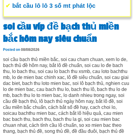
✔
bắt cầu lô lô 3 số mt phát lộc
soi cầu víp đề bạch thủ miền
bắc hôm nay siêu chuẩn
Posted on
08/08/2026
soi cầu bạch thủ miền bắc, soi cau cham chuan, xem lo de,
bạch thủ đề hôm nay, bắt lô đề chuẩn, soi cau lo đe bach
thu, lo bach thu, soi cau lo bach thu xsmb, cau loto bachthu
mb, lo de mien bac chinh xac, lô đề siêu chuẩn, soi cau giai
dac biet, bach thu loto mien bac, soi lô bạch thủ, nghien cuu
lo de mien bac, cau bach thu lo, bach thu lô, bach thu lo de
mb, bach thu lo to mien bac, lo danh nhieu trong ngay, soi
cầu đề bạch thủ, lô bạch thủ ngày hôm nay, bắt lô đề, soi
cầu miền bắc chuẩn, cách bắt số đề hay, cach choi lo,
soicau bachthu mien bac, cách bắt lô hiệu quả, cau mien
bac bach thu, bach thu, bach thu la gi, soi cau mien bac
chuan nhat, cách tính cầu lô chuẩn, so xo mien bac theo
thang, bạch thủ đề, song thủ đề, đề đầu đuôi, bạch thủ đề