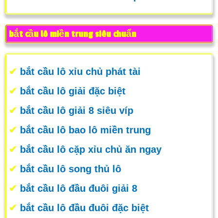
bắt cầu lô miền trung siêu chuẩn
✔
bắt cầu lô xỉu chủ phát tài
✔
bắt cầu lô giải đặc biệt
✔
bắt cầu lô giải 8 siêu víp
✔
bắt cầu lô bao lô miền trung
✔
bắt cầu lô cặp xỉu chủ ăn ngay
✔
bắt cầu lô song thủ lô
✔
bắt cầu lô đầu đuôi giải 8
✔
bắt cầu lô đầu đuôi đặc biệt