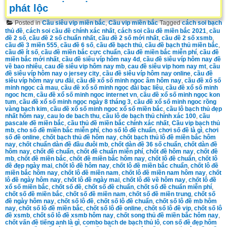
phát lộc
Posted in
Cầu siêu vip miền bắc
,
Cầu vip miền bắc
Tagged
cách soi bạch
thủ đề
,
cách soi cầu đề chính xác nhất
,
cách soi cầu đề miền bắc 2021
,
cầu
đề 2 số
,
cầu đề 2 số chuẩn nhất
,
cầu đề 2 số mới nhất
,
cầu đề 2 số xsmb
,
cầu đề 3 miền 555
,
cầu đề 6 số
,
cầu đề bạch thủ
,
cầu đề bạch thủ miền bắc
,
cầu đề ít số
,
cầu đề miền bắc cực chuẩn
,
cầu đề miền bắc miễn phí
,
cầu đề
miền bắc mới nhất
,
cầu đề siêu víp hôm nay 4d
,
cầu đề siêu víp hôm nay đề
về bao nhiêu
,
cau đề siêu vip hôm nay mb
,
cau đề siêu vip hom nay mt
,
cầu
đề siêu víp hôm nay o jersey city
,
cầu đề siêu víp hôm nay online
,
cầu đề
siêu víp hôm nay ưu đãi
,
cầu đề xổ số minh ngoc âm hôm nay
,
cầu đề xổ số
minh ngọc cà mau
,
cầu đề xổ số minh ngọc đài bạc liêu
,
cầu đề xổ số minh
ngoc hcm
,
cầu đề xổ số minh ngoc internet vn
,
cầu đề xổ số minh ngọc kon
tum
,
cầu đề xổ số minh ngọc ngày 8 tháng 3
,
cầu đề xổ số minh ngoc rồng
vàng bạch kim
,
cầu đề xổ số minh ngoc xổ số miền bắc
,
cầu lô bạch thủ đẹp
nhất hôm nay
,
cau lo de bach thu
,
cầu lô de bạch thủ chính xác 100
,
cầu
pascale đề miền bắc
,
cầu thủ đề miền bắc chính xác nhất
,
Cầu vip bạch thủ
mb
,
cho số đề miền bắc miễn phí
,
cho số lô đề chuẩn
,
chơi số đề là gì
,
chơi
số đề online
,
chốt bạch thủ đề hôm nay
,
chốt bạch thủ lô đề miền bắc hôm
nay
,
chốt chuẩn dàn đề đầu đuôi mb
,
chốt dàn đề 36 số chuẩn
,
chốt dàn đề
hôm nay
,
chốt đề chuẩn
,
chốt đề chuẩn miễn phí
,
chốt đề hôm nay
,
chốt đề
mb
,
chốt đề miền bắc
,
chốt đề miền bắc hôm nay
,
chốt lô đề chuẩn
,
chốt lô
đề đẹp ngày mai
,
chốt lô đề hôm nay
,
chốt lô đề miền bắc chuẩn
,
chốt lô đề
miền bắc hôm nay
,
chốt lô đề miền nam
,
chốt lô đề miền nam hôm nay
,
chốt
lô đề ngày hôm nay
,
chốt lô đề ngày mai
,
chốt lô đề về hôm nay
,
chốt lô đề
xổ số miền bắc
,
chốt số đề
,
chốt số đề chuẩn
,
chốt số đề chuẩn miễn phí
,
chốt số đề miền bắc
,
chốt số đề miền nam
,
chốt số đề miền trung
,
chốt số
đề ngày hôm nay
,
chốt số lô đề
,
chốt số lô đề chuẩn
,
chốt số lô đề mb hôm
nay
,
chốt số lô đề miền bắc
,
chốt số lô đề online
,
chốt số lô đề vip
,
chốt số lô
đề xsmb
,
chốt số lô đề xsmb hôm nay
,
chốt song thủ đề miền bắc hôm nay
,
chốt vấn đề tiếng anh là gì
,
combo bạch de bạch thủ lô
,
con số đề đẹp hôm