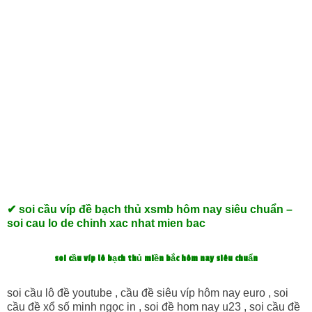
✔ soi cầu víp đề bạch thủ xsmb hôm nay siêu chuẩn –
soi cau lo de chinh xac nhat mien bac
soi cầu víp lô bạch thủ miền bắc hôm nay siêu chuẩn
soi cầu lô đề youtube , cầu đề siêu víp hôm nay euro , soi
cầu đề xổ số minh ngọc in , soi đề hom nay u23 , soi cầu đề