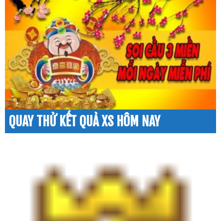
siêu
chuẩn
QUAY THỬ KẾT QUẢ XS HÔM NAY