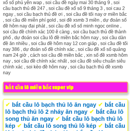
xổ số phú yên wap , soi cầu đề ngày mai 30 tháng 9 , soi
cầu bạch thủ đề 247 , soi cầu đề xổ số 9 tháng 3 , soi cau 2
ngay , soi cầu bạch thủ đề ơi , soi cầu đề tối nay ơ miền bắc
, soi cầu đề miễn phí gold , soi đề xsmb 3 miền , dự đoán số
đề hôm nay đại phát , soi cầu đề xổ số minh ngọc online ,
soi cầu đề chính xác 100 ê càng , soi cầu bạch thủ đề thành
phố , dự đoán soi cầu lô đề miền bắc hôm nay , soi cầu dàn
đề ăn nhiều , soi cầu đề hôm nay 12 con giáp , soi cầu đề tối
nay 386 , dự đoán số đề chính xác , soi cầu đề xổ số quảng
nam 24 giờ , cách soi cầu đề miền bắc , xin số đề xsmb hôm
nay , soi cầu đề chính xác nhất , soi cầu đề siêu chuẩn siêu
chính xác , soi kèo đề hôm nay , soi cầu bạch thủ đề xsmb
nay
bắt cầu lô miền bắc super vip
✔
bắt cầu lô bạch thủ lô ăn ngay
✔
bắt cầu
lô bạch thủ lô 2 nháy ăn ngay
✔
bắt cầu lô
song thủ ăn ngay
✔
bắt cầu lô bạch thủ lô
kép
✔
bắt cầu lô song thủ lô kép
✔
bắt cầu