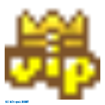
Sổ kết quả XSMT