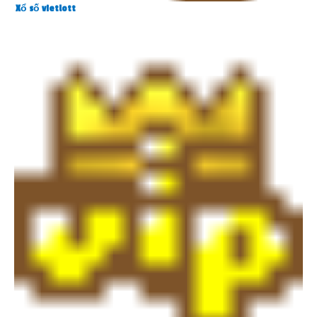
Xổ số vietlott