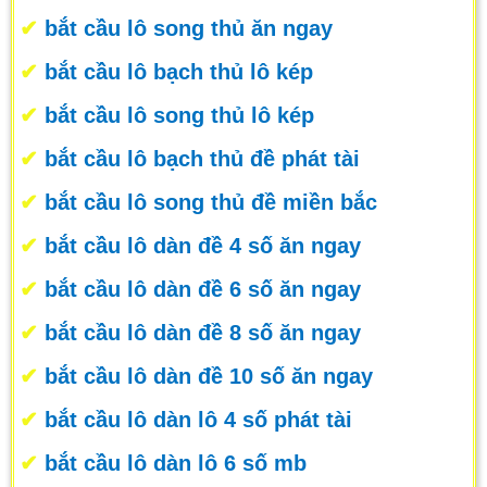
✔
bắt cầu lô song thủ ăn ngay
✔
bắt cầu lô bạch thủ lô kép
✔
bắt cầu lô song thủ lô kép
✔
bắt cầu lô bạch thủ đề phát tài
✔
bắt cầu lô song thủ đề miền bắc
✔
bắt cầu lô dàn đề 4 số ăn ngay
✔
bắt cầu lô dàn đề 6 số ăn ngay
✔
bắt cầu lô dàn đề 8 số ăn ngay
✔
bắt cầu lô dàn đề 10 số ăn ngay
✔
bắt cầu lô dàn lô 4 số phát tài
✔
bắt cầu lô dàn lô 6 số mb