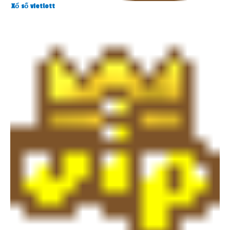
Xổ số vietlott