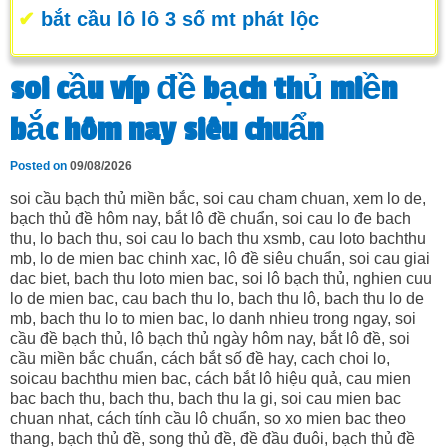
✔
bắt cầu lô lô 3 số mt phát lộc
soi cầu víp đề bạch thủ miền
bắc hôm nay siêu chuẩn
Posted on
09/08/2026
soi cầu bạch thủ miền bắc, soi cau cham chuan, xem lo de,
bạch thủ đề hôm nay, bắt lô đề chuẩn, soi cau lo đe bach
thu, lo bach thu, soi cau lo bach thu xsmb, cau loto bachthu
mb, lo de mien bac chinh xac, lô đề siêu chuẩn, soi cau giai
dac biet, bach thu loto mien bac, soi lô bạch thủ, nghien cuu
lo de mien bac, cau bach thu lo, bach thu lô, bach thu lo de
mb, bach thu lo to mien bac, lo danh nhieu trong ngay, soi
cầu đề bạch thủ, lô bạch thủ ngày hôm nay, bắt lô đề, soi
cầu miền bắc chuẩn, cách bắt số đề hay, cach choi lo,
soicau bachthu mien bac, cách bắt lô hiệu quả, cau mien
bac bach thu, bach thu, bach thu la gi, soi cau mien bac
chuan nhat, cách tính cầu lô chuẩn, so xo mien bac theo
thang, bạch thủ đề, song thủ đề, đề đầu đuôi, bạch thủ đề