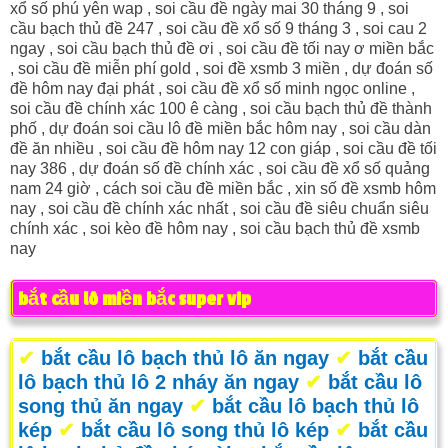
xổ số phú yên wap , soi cầu đề ngày mai 30 tháng 9 , soi
cầu bạch thủ đề 247 , soi cầu đề xổ số 9 tháng 3 , soi cau 2
ngay , soi cầu bạch thủ đề ơi , soi cầu đề tối nay ơ miền bắc
, soi cầu đề miễn phí gold , soi đề xsmb 3 miền , dự đoán số
đề hôm nay đại phát , soi cầu đề xổ số minh ngọc online ,
soi cầu đề chính xác 100 ê càng , soi cầu bạch thủ đề thành
phố , dự đoán soi cầu lô đề miền bắc hôm nay , soi cầu dàn
đề ăn nhiều , soi cầu đề hôm nay 12 con giáp , soi cầu đề tối
nay 386 , dự đoán số đề chính xác , soi cầu đề xổ số quảng
nam 24 giờ , cách soi cầu đề miền bắc , xin số đề xsmb hôm
nay , soi cầu đề chính xác nhất , soi cầu đề siêu chuẩn siêu
chính xác , soi kèo đề hôm nay , soi cầu bạch thủ đề xsmb
nay
bắt cầu lô miền bắc super vip
✔
bắt cầu lô bạch thủ lô ăn ngay
✔
bắt cầu
lô bạch thủ lô 2 nháy ăn ngay
✔
bắt cầu lô
song thủ ăn ngay
✔
bắt cầu lô bạch thủ lô
kép
✔
bắt cầu lô song thủ lô kép
✔
bắt cầu