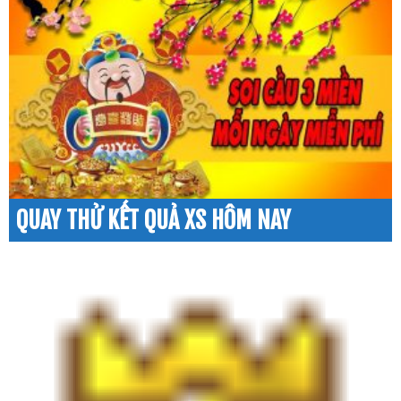
siêu
chuẩn
QUAY THỬ KẾT QUẢ XS HÔM NAY