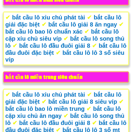
bắt cầu lô miền nam siêu chuẩn
✔
bắt cầu lô xỉu chủ phát tài
✔
bắt cầu lô
giải đặc biệt
✔
bắt cầu lô giải 8 ăn ngay
✔
bắt cầu lô bao lô chuẩn xác
✔
bắt cầu lô
cặp xỉu chủ siêu víp
✔
bắt cầu lô song thủ
lô
✔
bắt cầu lô đầu đuôi giải 8
✔
bắt cầu lô
đầu đuôi đặc biệt
✔
bắt cầu lô lô 3 số siêu
víp
bắt cầu lô miền trung siêu chuẩn
✔
bắt cầu lô xỉu chủ phát tài
✔
bắt cầu lô
giải đặc biệt
✔
bắt cầu lô giải 8 siêu víp
✔
bắt cầu lô bao lô miền trung
✔
bắt cầu lô
cặp xỉu chủ ăn ngay
✔
bắt cầu lô song thủ
lô
✔
bắt cầu lô đầu đuôi giải 8
✔
bắt cầu lô
đầu đuôi đặc biệt
✔
bắt cầu lô lô 3 số mt