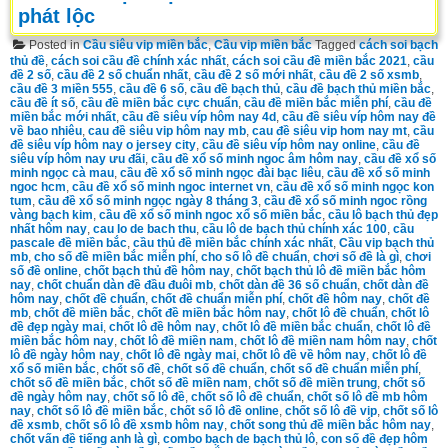
phát lộc
Posted in
Cầu siêu vip miền bắc
,
Cầu vip miền bắc
Tagged
cách soi bạch
thủ đề
,
cách soi cầu đề chính xác nhất
,
cách soi cầu đề miền bắc 2021
,
cầu
đề 2 số
,
cầu đề 2 số chuẩn nhất
,
cầu đề 2 số mới nhất
,
cầu đề 2 số xsmb
,
cầu đề 3 miền 555
,
cầu đề 6 số
,
cầu đề bạch thủ
,
cầu đề bạch thủ miền bắc
,
cầu đề ít số
,
cầu đề miền bắc cực chuẩn
,
cầu đề miền bắc miễn phí
,
cầu đề
miền bắc mới nhất
,
cầu đề siêu víp hôm nay 4d
,
cầu đề siêu víp hôm nay đề
về bao nhiêu
,
cau đề siêu vip hôm nay mb
,
cau đề siêu vip hom nay mt
,
cầu
đề siêu víp hôm nay o jersey city
,
cầu đề siêu víp hôm nay online
,
cầu đề
siêu víp hôm nay ưu đãi
,
cầu đề xổ số minh ngoc âm hôm nay
,
cầu đề xổ số
minh ngọc cà mau
,
cầu đề xổ số minh ngọc đài bạc liêu
,
cầu đề xổ số minh
ngoc hcm
,
cầu đề xổ số minh ngoc internet vn
,
cầu đề xổ số minh ngọc kon
tum
,
cầu đề xổ số minh ngọc ngày 8 tháng 3
,
cầu đề xổ số minh ngoc rồng
vàng bạch kim
,
cầu đề xổ số minh ngoc xổ số miền bắc
,
cầu lô bạch thủ đẹp
nhất hôm nay
,
cau lo de bach thu
,
cầu lô de bạch thủ chính xác 100
,
cầu
pascale đề miền bắc
,
cầu thủ đề miền bắc chính xác nhất
,
Cầu vip bạch thủ
mb
,
cho số đề miền bắc miễn phí
,
cho số lô đề chuẩn
,
chơi số đề là gì
,
chơi
số đề online
,
chốt bạch thủ đề hôm nay
,
chốt bạch thủ lô đề miền bắc hôm
nay
,
chốt chuẩn dàn đề đầu đuôi mb
,
chốt dàn đề 36 số chuẩn
,
chốt dàn đề
hôm nay
,
chốt đề chuẩn
,
chốt đề chuẩn miễn phí
,
chốt đề hôm nay
,
chốt đề
mb
,
chốt đề miền bắc
,
chốt đề miền bắc hôm nay
,
chốt lô đề chuẩn
,
chốt lô
đề đẹp ngày mai
,
chốt lô đề hôm nay
,
chốt lô đề miền bắc chuẩn
,
chốt lô đề
miền bắc hôm nay
,
chốt lô đề miền nam
,
chốt lô đề miền nam hôm nay
,
chốt
lô đề ngày hôm nay
,
chốt lô đề ngày mai
,
chốt lô đề về hôm nay
,
chốt lô đề
xổ số miền bắc
,
chốt số đề
,
chốt số đề chuẩn
,
chốt số đề chuẩn miễn phí
,
chốt số đề miền bắc
,
chốt số đề miền nam
,
chốt số đề miền trung
,
chốt số
đề ngày hôm nay
,
chốt số lô đề
,
chốt số lô đề chuẩn
,
chốt số lô đề mb hôm
nay
,
chốt số lô đề miền bắc
,
chốt số lô đề online
,
chốt số lô đề vip
,
chốt số lô
đề xsmb
,
chốt số lô đề xsmb hôm nay
,
chốt song thủ đề miền bắc hôm nay
,
chốt vấn đề tiếng anh là gì
,
combo bạch de bạch thủ lô
,
con số đề đẹp hôm