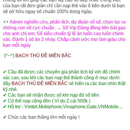
của bạn rất đơn giản chỉ cần nạp thẻ vào ô bên dưới là bạn
sẽ sở hữu ngay số chuẩn 100% trong ngày.
⚡️⚡️
Admin nghiên cứu, phân tích, dự đoán xổ số, chọn lọc ra
những con số cực chuẩn. → Số Vip Đáng đồng tiền bát gạo
cho anh chị em. Số siêu chuẩn tỷ lệ ăn luôn cao luôn chính
xác. Đánh 1 số ăn 2 nháy. Chắp cánh ước mơ làm giàu cho
bạn mỗi ngày
(^~^)
BẠCH THỦ ĐỀ MIỀN BẮC
✔ Cầu đã được các chuyên gia phân tích kỹ với độ chính
xác cao, sau khi các bạn nạp thẻ thành công ở mục dưới
đây
BẠCH THỦ ĐỀ MIỀN BẮC
sẽ hiện ra các bạn nhìn thật
kỹ nhé.
✔ Các bạn sẽ nhận được số khi nạp đủ số tiền
✔ Có thể nạp cộng dồn ( Ví dụ 2 cái 500k )
✔ Hỗ trợ : Viettel,Mobiphone,Vinaphone,Gate,VNMobile…
✔ Chúc các bạn thắng lớn mỗi ngày !