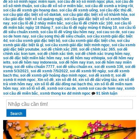
đề xổ số minh ngọc miền nam
,
soi cầu đề xổ số minh ngọc plus
,
soi cầu đề
xổ số ninh thuận
,
soi cầu đề xổ số ơ miền bắc
,
soi cầu đề xsmb a trúng rồi
,
soi cầu đề xsmb gio hoang dao
,
soi cầu đề xsmb uống
,
soi cầu độc thủ đề
,
soi cầu giải đặc biệt xổ số daklak
,
soi cầu giải đặc biệt xổ số khánh hòa
,
soi
cầu giải đặc biệt xổ số quảng ngãi
,
soi cầu giải đặc biệt xổ số xsmb hôm
nay
,
soi cầu lô đề 2 nháy miền bắc
,
soi cầu lô đề chính xác 100
,
soi cầu lô
đề miền bắc ngày 18 tháng 7
,
soi cầu lô đề ngày mùng 4 tháng 10
,
soi cầu lô
đề siêu chuẩn xsmb
,
soi cầu lô đề vũng tàu hôm nay
,
soi cau so de
,
soi cau
so de hom nay
,
soi cầu song thủ đề siêu chuẩn
,
soi cầu xsmb giải đặc biệt
4d
,
soi cầu xsmb giải đặc biệt bộ
,
soi cầu xsmb giải đặc biệt cho
,
soi cầu
xsmb giải đặc biệt là gì
,
soi cầu xsmb giải đặc biệt minh ngọc
,
soi cầu xsmb
giải đặc biệt youtube
,
soi đề chính xác 200
,
soi đề chính xác 365
,
soi đề
chính xác kon tum
,
soi đề chính xác tính
,
soi đề chính xác trung hôm nay
,
soi đề đặc biệt miền bắc hôm nay
,
soi đề hôm nay ethiopia
,
soi đề hôm nay
ielts
,
soi đề hôm nay indonesia
,
soi đề hôm nay iran
,
soi đề hôm nay miền
trung
,
soi đề siêu chuẩn 7777
,
soi đề siêu chuẩn ex
,
soi đề xsmb 336
,
soi đề
xsmb 5/3/2021
,
soi đề xsmb 7/5/2022
,
soi đề xsmb 90 ngày
,
soi đề xsmb
bach thu
,
soi đề xsmb giờ hoàng đạo minh ngọc
,
soi đề xsmb tt
,
soi đề
xsmb tt minh ngoc
,
Xin số đề
,
xin số đề 44
,
xin số đề đài vũng tàu
,
xin số đề
trà vinh hôm nay
,
xin số lô đề đài đồng nai bạch thủ
,
xin số lô đề miền nam
hôm nay
,
xin số lô số đề
,
xsmb soi cau de
,
xsmb soi cau de hom nay
,
xsmb
ở
soi cầu đề miền bắc
,
xsmb thong ke đđ minh ngoc
91 bình luận
soi
cầu
víp
đề
Search
bạch
thủ
miền
bắc
hôm
nay