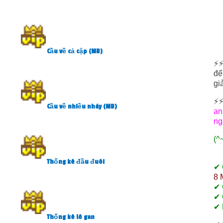
Cầu về cả cặp (MB)
⚡️
để
gi
⚡️⚡
Cầu về nhiều nháy (MB)
an
ng
(^
Thống kê đầu đuôi
✔ 
8 
✔ 
✔ 
✔ 
Thống kê lô gan