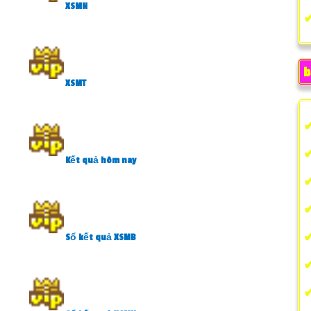
XSMN
b
XSMT
Kết quả hôm nay
Sổ kết quả XSMB