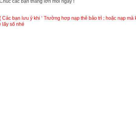
Chúc các bạn thắng lớn mỗi ngày !
( Các bạn lưu ý khi ‘ Trường hơp nạp thẻ bảo trì ; hoặc nạp m
ẻ lấy số nhé