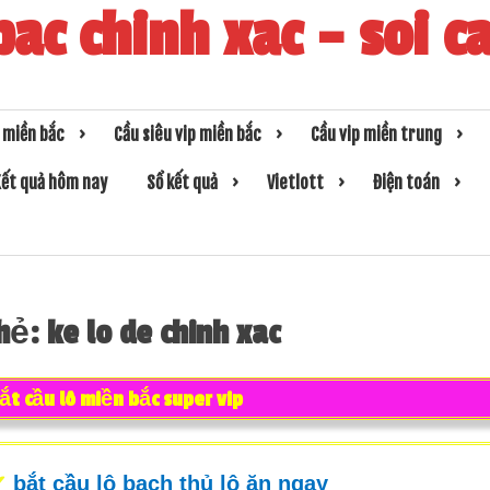
bac chinh xac – soi 
 miền bắc
Cầu siêu vip miền bắc
Cầu vip miền trung
ết quả hôm nay
Sổ kết quả
Vietlott
Điện toán
hẻ:
ke lo de chinh xac
ắt cầu lô miền bắc super vip
✔
bắt cầu lô bạch thủ lô ăn ngay