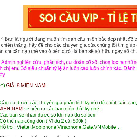
⚡️⚡️ Bạn là người đang muốn tìm dàn cầu miền bắc đẹp nhất để 
 chiến thắng, hãy để cho các chuyên gia của chúng tôi tìm giúp
ản chỉ cần nạp thẻ vào ô bên dưới là bạn sẽ sở hữu ngay số c
️
Admin nghiên cứu, phân tích, dự đoán xổ số, chọn lọc ra nhữ
h chị em. Số siêu chuẩn tỷ lệ ăn luôn cao luôn chính xác. Đán
ày
~^)
GIẢI 8 MIỀN NAM
Cầu đã được các chuyên gia phân tích kỹ với độ chính xác cao
MIỀN NAM
sẽ hiện ra các bạn nhìn thật kỹ nhé .
Các bạn sẽ nhận được số khi nạp đủ số tiền
Có thể nạp cộng dồn ( Ví dụ 2 cái 500k )
Hỗ trợ : Viettel,Mobiphone,Vinaphone,Gate,VNMobile…