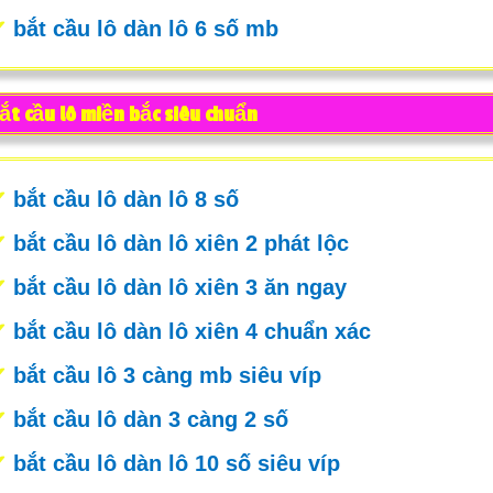
✔
bắt cầu lô dàn lô 6 số mb
ắt cầu lô miền bắc siêu chuẩn
✔
bắt cầu lô dàn lô 8 số
✔
bắt cầu lô dàn lô xiên 2 phát lộc
✔
bắt cầu lô dàn lô xiên 3 ăn ngay
✔
bắt cầu lô dàn lô xiên 4 chuẩn xác
✔
bắt cầu lô 3 càng mb siêu víp
✔
bắt cầu lô dàn 3 càng 2 số
✔
bắt cầu lô dàn lô 10 số siêu víp