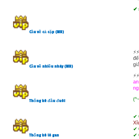
✔ 
Cầu về cả cặp (MB)
⚡️
để
gi
Cầu về nhiều nháy (MB)
⚡️⚡
an
ng
(^
Thống kê đầu đuôi
✔ 
Xỉ
✔ 
✔ 
Thống kê lô gan