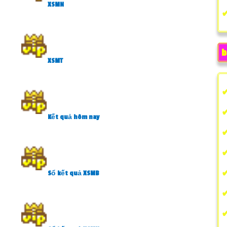
XSMN
b
XSMT
Kết quả hôm nay
Sổ kết quả XSMB