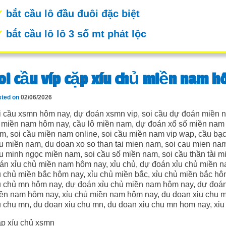
✔
bắt cầu lô đầu đuôi đặc biệt
✔
bắt cầu lô lô 3 số mt phát lộc
oi cầu víp cặp xíu chủ miền nam h
sted on
02/06/2026
i cầu xsmn hôm nay, dự đoán xsmn vip, soi cầu dự đoán miền 
 miền nam hôm nay, cầu lô miền nam, dự đoán xổ số miền nam c
m, soi cầu miền nam online, soi cầu miền nam vip wap, cầu bạ
u miền nam, du doan xo so than tai mien nam, soi cau mien nam
u minh ngọc miền nam, soi cầu số miền nam, soi cầu thần tài m
án xỉu chủ miền nam hôm nay, xỉu chủ, dự đoán xỉu chủ miền 
u chủ miền bắc hôm nay, xỉu chủ miền bắc, xỉu chủ miền bắc hô
u chủ mn hôm nay, dự đoán xỉu chủ miền nam hôm nay, dự đoán 
ền nam hôm nay, xỉu chủ miền nam hôm nay, du doan xiu chu mn,
u chu mn, du doan xiu chu mn, du doan xiu chu mn hom nay, xi
p xíu chủ xsmn