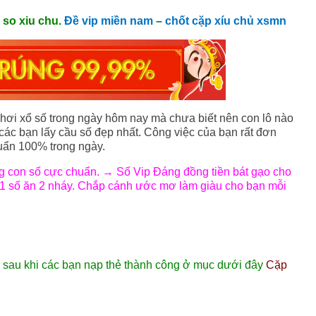
 so xiu chu.
Đề vip miền nam
–
chốt cặp xíu chủ xsmn
chơi xổ số trong ngày hôm nay mà chưa biết nên con lô nào
 các bạn lấy cầu số đẹp nhất. Công việc của bạn rất đơn
huẩn 100% trong ngày.
ng con số cực chuẩn. → Số Vip Đáng đồng tiền bát gạo cho
h 1 số ăn 2 nháy. Chắp cánh ước mơ làm giàu cho bạn mỗi
, sau khi các bạn nạp thẻ thành công ở mục dưới đây
Cặp