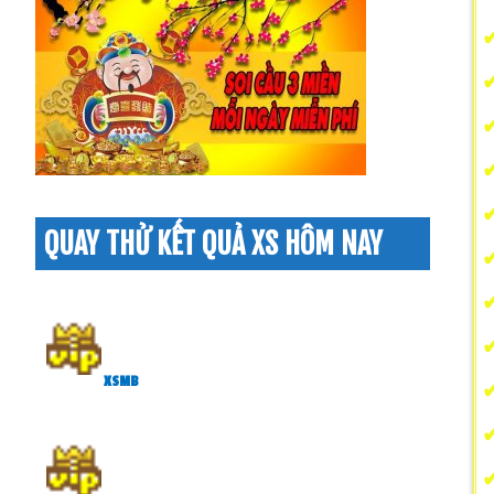
QUAY THỬ KẾT QUẢ XS HÔM NAY
XSMB