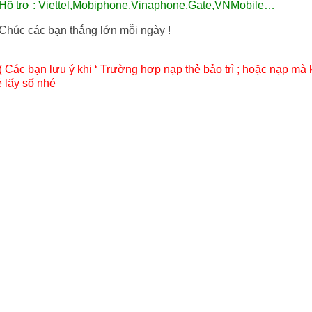
Hỗ trợ : Viettel,Mobiphone,Vinaphone,Gate,VNMobile…
Chúc các bạn thắng lớn mỗi ngày !
( Các bạn lưu ý khi ‘ Trường hơp nạp thẻ bảo trì ; hoặc nạp m
ẻ lấy số nhé