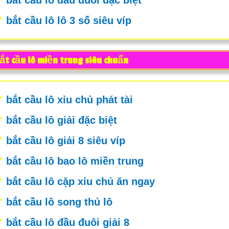
✔
bắt cầu lô lô 3 số siêu víp
ắt cầu lô miền trung siêu chuẩn
✔
bắt cầu lô xỉu chủ phát tài
✔
bắt cầu lô giải đặc biệt
✔
bắt cầu lô giải 8 siêu víp
✔
bắt cầu lô bao lô miền trung
✔
bắt cầu lô cặp xỉu chủ ăn ngay
✔
bắt cầu lô song thủ lô
✔
bắt cầu lô đầu đuôi giải 8