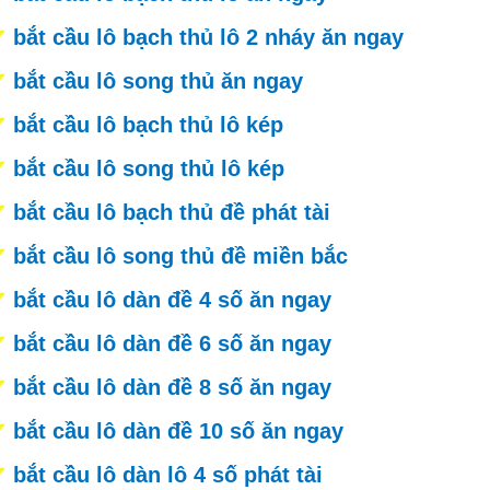
✔
bắt cầu lô bạch thủ lô 2 nháy ăn ngay
✔
bắt cầu lô song thủ ăn ngay
✔
bắt cầu lô bạch thủ lô kép
✔
bắt cầu lô song thủ lô kép
✔
bắt cầu lô bạch thủ đề phát tài
✔
bắt cầu lô song thủ đề miền bắc
✔
bắt cầu lô dàn đề 4 số ăn ngay
✔
bắt cầu lô dàn đề 6 số ăn ngay
✔
bắt cầu lô dàn đề 8 số ăn ngay
✔
bắt cầu lô dàn đề 10 số ăn ngay
✔
bắt cầu lô dàn lô 4 số phát tài