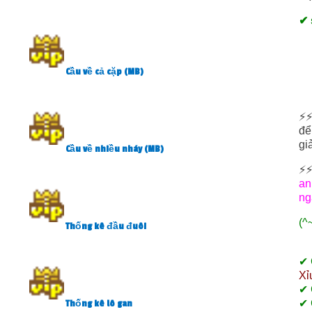
✔ 
Cầu về cả cặp (MB)
⚡️
để
gi
Cầu về nhiều nháy (MB)
⚡️⚡
an
ng
(^
Thống kê đầu đuôi
✔ 
Xỉ
✔ 
✔ 
Thống kê lô gan