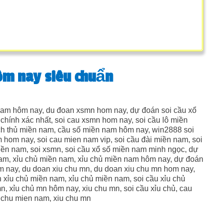
ôm nay siêu chuẩn
nam hôm nay, du đoan xsmn hom nay, dự đoán soi cầu xổ
hính xác nhất, soi cau xsmn hom nay, soi cầu lô miền
ch thủ miền nam, cầu số miền nam hôm nay, win2888 soi
 hom nay, soi cau mien nam vip, soi cầu đài miền nam, soi
iền nam, soi xsmn, soi cầu xổ số miền nam minh ngọc, dự
nam, xỉu chủ miền nam, xỉu chủ miền nam hôm nay, dự đoán
m nay, du doan xiu chu mn, du doan xiu chu mn hom nay,
xỉu chủ miền nam, xỉu chủ miền nam, soi cầu xỉu chủ
 xỉu chủ mn hôm nay, xiu chu mn, soi cầu xỉu chủ, cau
u chu mien nam, xiu chu mn