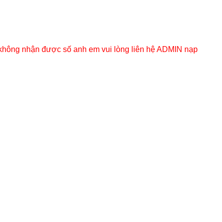
à không nhận được số anh em vui lòng liên hệ ADMIN nạp