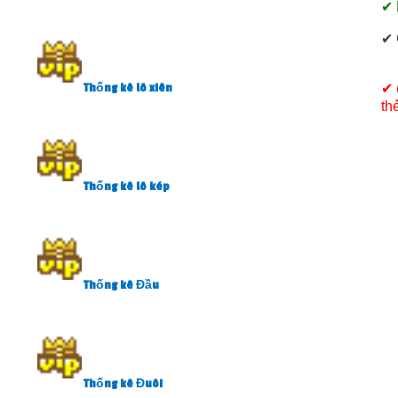
✔ 
✔ 
✔ 
Thống kê lô xiên
th
Thống kê lô kép
Thống kê Đầu
Thống kê Đuôi