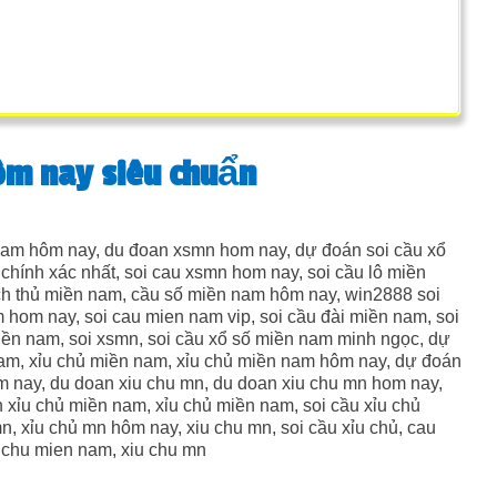
ôm nay siêu chuẩn
nam hôm nay, du đoan xsmn hom nay, dự đoán soi cầu xổ
hính xác nhất, soi cau xsmn hom nay, soi cầu lô miền
ch thủ miền nam, cầu số miền nam hôm nay, win2888 soi
 hom nay, soi cau mien nam vip, soi cầu đài miền nam, soi
iền nam, soi xsmn, soi cầu xổ số miền nam minh ngọc, dự
nam, xỉu chủ miền nam, xỉu chủ miền nam hôm nay, dự đoán
m nay, du doan xiu chu mn, du doan xiu chu mn hom nay,
xỉu chủ miền nam, xỉu chủ miền nam, soi cầu xỉu chủ
 xỉu chủ mn hôm nay, xiu chu mn, soi cầu xỉu chủ, cau
u chu mien nam, xiu chu mn