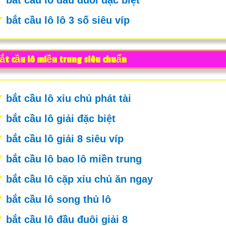
✔
bắt cầu lô lô 3 số siêu víp
ắt cầu lô miền trung siêu chuẩn
✔
bắt cầu lô xỉu chủ phát tài
✔
bắt cầu lô giải đặc biệt
✔
bắt cầu lô giải 8 siêu víp
✔
bắt cầu lô bao lô miền trung
✔
bắt cầu lô cặp xỉu chủ ăn ngay
✔
bắt cầu lô song thủ lô
✔
bắt cầu lô đầu đuôi giải 8