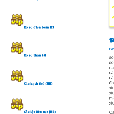
Xổ số điện toán 123
s
Po
Xổ số thần tài
so
số
na
cầ
cầ
đo
Cầu bạch thủ (MB)
xỉ
xỉ
mi
xi
Cầu lật liên tục (MB)
Cặ