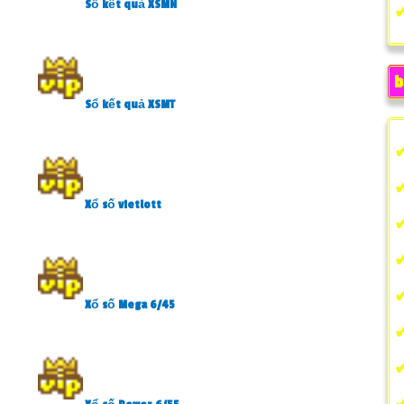
Sổ kết quả XSMN
b
Sổ kết quả XSMT
Xổ số vietlott
Xổ số Mega 6/45