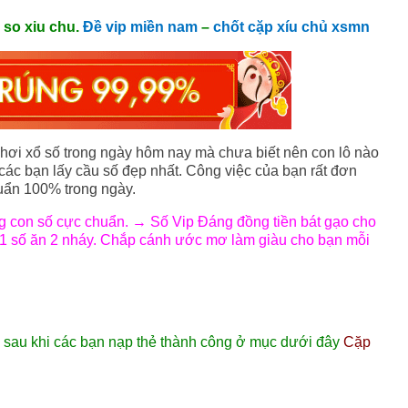
 so xiu chu.
Đề vip miền nam
–
chốt cặp xíu chủ xsmn
chơi xổ số trong ngày hôm nay mà chưa biết nên con lô nào
 các bạn lấy cầu số đẹp nhất. Công việc của bạn rất đơn
huẩn 100% trong ngày.
ng con số cực chuẩn. → Số Vip Đáng đồng tiền bát gạo cho
h 1 số ăn 2 nháy. Chắp cánh ước mơ làm giàu cho bạn mỗi
, sau khi các bạn nạp thẻ thành công ở mục dưới đây
Cặp