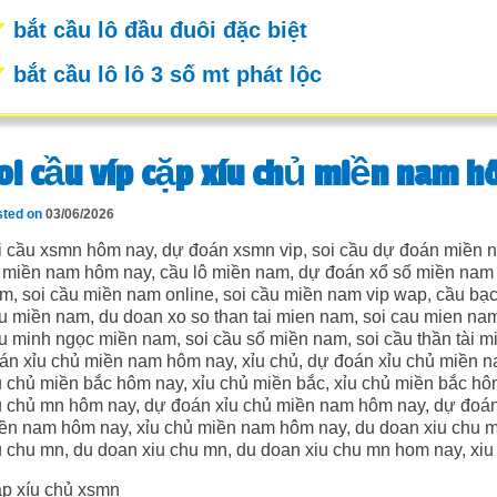
✔
bắt cầu lô đầu đuôi đặc biệt
✔
bắt cầu lô lô 3 số mt phát lộc
oi cầu víp cặp xíu chủ miền nam h
sted on
03/06/2026
i cầu xsmn hôm nay, dự đoán xsmn vip, soi cầu dự đoán miền 
 miền nam hôm nay, cầu lô miền nam, dự đoán xổ số miền nam c
m, soi cầu miền nam online, soi cầu miền nam vip wap, cầu bạ
u miền nam, du doan xo so than tai mien nam, soi cau mien nam
u minh ngọc miền nam, soi cầu số miền nam, soi cầu thần tài m
án xỉu chủ miền nam hôm nay, xỉu chủ, dự đoán xỉu chủ miền 
u chủ miền bắc hôm nay, xỉu chủ miền bắc, xỉu chủ miền bắc hô
u chủ mn hôm nay, dự đoán xỉu chủ miền nam hôm nay, dự đoán 
ền nam hôm nay, xỉu chủ miền nam hôm nay, du doan xiu chu mn,
u chu mn, du doan xiu chu mn, du doan xiu chu mn hom nay, xi
p xíu chủ xsmn