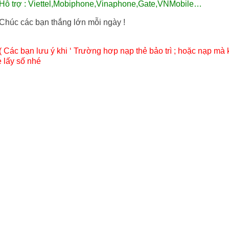
Hỗ trợ : Viettel,Mobiphone,Vinaphone,Gate,VNMobile…
Chúc các bạn thắng lớn mỗi ngày !
( Các bạn lưu ý khi ‘ Trường hơp nạp thẻ bảo trì ; hoặc nạp m
ẻ lấy số nhé