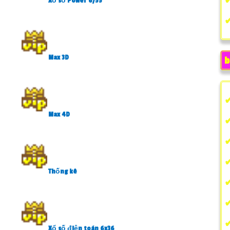
Xổ số Power 6/55
Max 3D
b
Max 4D
Thống kê
Xổ số điện toán 6x36