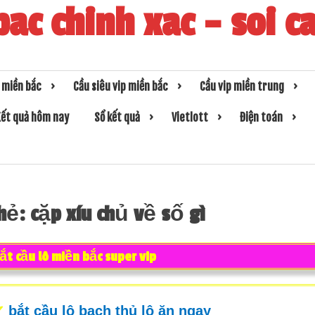
bac chinh xac – soi 
 miền bắc
Cầu siêu vip miền bắc
Cầu vip miền trung
ết quả hôm nay
Sổ kết quả
Vietlott
Điện toán
hẻ:
cặp xíu chủ về số gì
ắt cầu lô miền bắc super vip
✔
bắt cầu lô bạch thủ lô ăn ngay