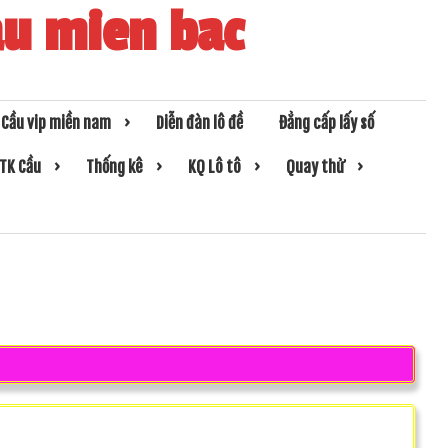
cau mien bac
Cầu vip miền nam
Diễn đàn lô đề
Đẳng cấp lấy số
TK Cầu
Thống kê
KQ Lô tô
Quay thử