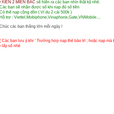
 XIÊN 2 MIỀN BẮC
sẽ hiện ra các bạn nhìn thật kỹ nhé.
Các bạn sẽ nhận được số khi nạp đủ số tiền
Có thể nạp cộng dồn ( Ví dụ 2 cái 500k )
Hỗ trợ : Viettel,Mobiphone,Vinaphone,Gate,VNMobile…
Chúc các bạn thắng lớn mỗi ngày !
( Các bạn lưu ý khi ‘ Trường hơp nạp thẻ bảo trì ; hoặc nạp m
ẻ lấy số nhé