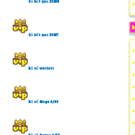
Sổ kết quả XSMN
b
Sổ kết quả XSMT
Xổ số vietlott
Xổ số Mega 6/45