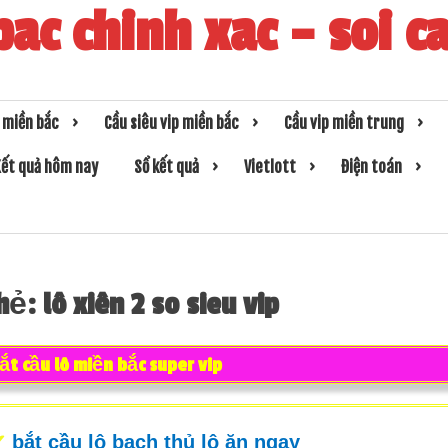
bac chinh xac – soi 
 miền bắc
Cầu siêu vip miền bắc
Cầu vip miền trung
ết quả hôm nay
Sổ kết quả
Vietlott
Điện toán
hẻ:
lô xiên 2 so sieu vip
ắt cầu lô miền bắc super vip
✔
bắt cầu lô bạch thủ lô ăn ngay