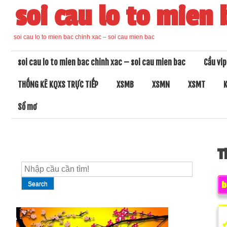
Skip
soi cau lo to mien 
to
content
soi cau lo to mien bac chinh xac – soi cau mien bac
soi cau lo to mien bac chinh xac – soi cau mien bac
Cầu vip
THỐNG KÊ KQXS TRỰC TIẾP
XSMB
XSMN
XSMT
K
Sổ mơ
T
b
Search