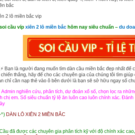
ền bắc
ên 2 lô miền bắc vip
soi cầu víp
xiên 2 lô miền bắc
hôm nay siêu chuẩn –
du doa
⚡️⚡️ Bạn là người đang muốn tìm dàn cầu miền bắc đẹp nhất để 
 chiến thắng, hãy để cho các chuyên gia của chúng tôi tìm giúp
ản chỉ cần nạp thẻ vào ô bên dưới là bạn sẽ sở hữu ngay số c
️
Admin nghiên cứu, phân tích, dự đoán xổ số, chọn lọc ra nhữ
h chị em. Số siêu chuẩn tỷ lệ ăn luôn cao luôn chính xác. Đán
ày
~^)
DÀN LÔ XIÊN 2 MIỀN BẮC
Cầu đã được các chuyên gia phân tích kỹ với độ chính xác cao