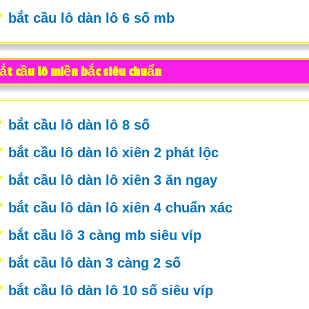
✔
bắt cầu lô dàn lô 6 số mb
ắt cầu lô miền bắc siêu chuẩn
✔
bắt cầu lô dàn lô 8 số
✔
bắt cầu lô dàn lô xiên 2 phát lộc
✔
bắt cầu lô dàn lô xiên 3 ăn ngay
✔
bắt cầu lô dàn lô xiên 4 chuẩn xác
✔
bắt cầu lô 3 càng mb siêu víp
✔
bắt cầu lô dàn 3 càng 2 số
✔
bắt cầu lô dàn lô 10 số siêu víp