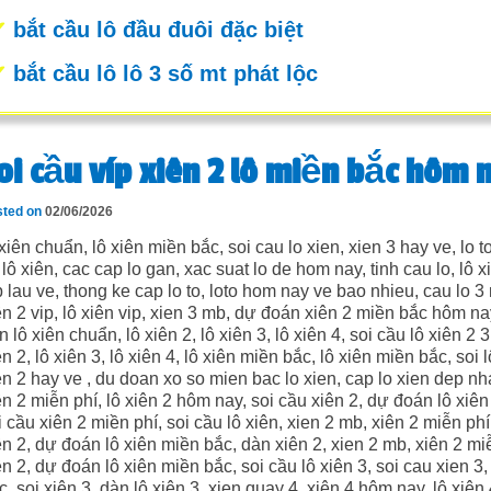
✔
bắt cầu lô đầu đuôi đặc biệt
✔
bắt cầu lô lô 3 số mt phát lộc
oi cầu víp xiên 2 lô miền bắc hôm 
sted on
02/06/2026
 xiên chuẩn, lô xiên miền bắc, soi cau lo xien, xien 3 hay ve, lo t
 lô xiên, cac cap lo gan, xac suat lo de hom nay, tinh cau lo, lô 
 lau ve, thong ke cap lo to, loto hom nay ve bao nhieu, cau lo 3 n
ên 2 vip, lô xiên vip, xien 3 mb, dự đoán xiên 2 miền bắc hôm na
n lô xiên chuẩn, lô xiên 2, lô xiên 3, lô xiên 4, soi cầu lô xiên 2 
ên 2, lô xiên 3, lô xiên 4, lô xiên miền bắc, lô xiên miền bắc, soi 
en 2 hay ve , du doan xo so mien bac lo xien, cap lo xien dep nha
ên 2 miễn phí, lô xiên 2 hôm nay, soi cầu xiên 2, dự đoán lô xiê
i cầu xiên 2 miền phí, soi cầu lô xiên, xien 2 mb, xiên 2 miễn phí
ên 2, dự đoán lô xiên miền bắc, dàn xiên 2, xien 2 mb, xiên 2 miễ
ên 2, dự đoán lô xiên miền bắc, soi cầu lô xiên 3, soi cau xien 3,
c, soi xiên 3, dàn lô xiên 3, xien quay 4, xiên 4 hôm nay, lô xiên 