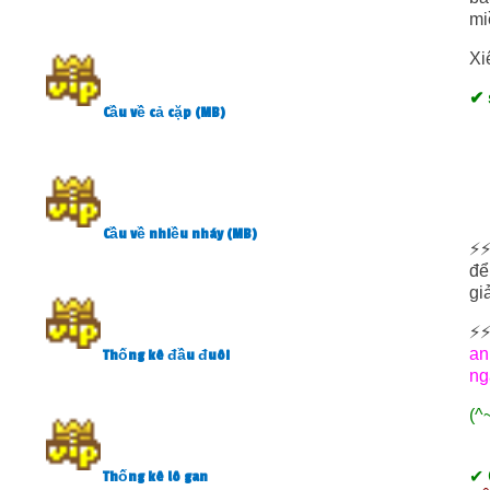
mi
Xi
✔ 
Cầu về cả cặp (MB)
Cầu về nhiều nháy (MB)
⚡️
để
gi
⚡️⚡
an
Thống kê đầu đuôi
ng
(^
✔ 
Thống kê lô gan