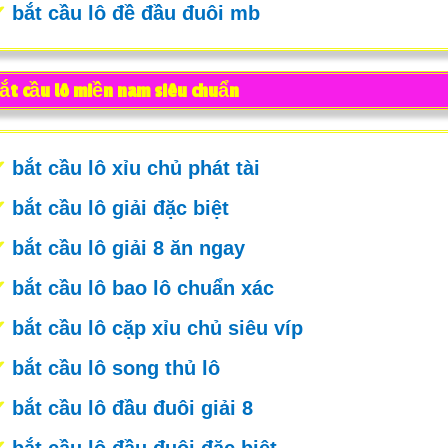
✔
bắt cầu lô đề đầu đuôi mb
ắt cầu lô miền nam siêu chuẩn
✔
bắt cầu lô xỉu chủ phát tài
✔
bắt cầu lô giải đặc biệt
✔
bắt cầu lô giải 8 ăn ngay
✔
bắt cầu lô bao lô chuẩn xác
✔
bắt cầu lô cặp xỉu chủ siêu víp
✔
bắt cầu lô song thủ lô
✔
bắt cầu lô đầu đuôi giải 8
✔
bắt cầu lô đầu đuôi đặc biệt