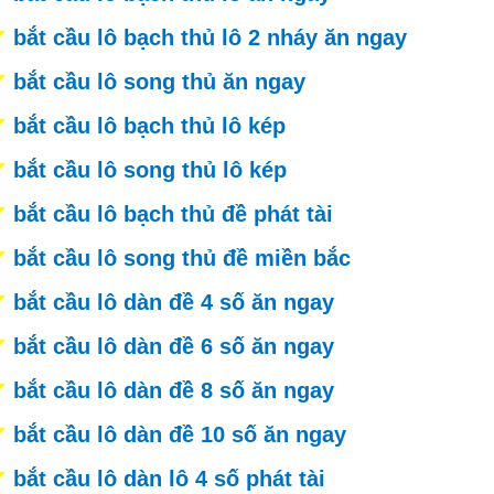
✔
bắt cầu lô bạch thủ lô 2 nháy ăn ngay
✔
bắt cầu lô song thủ ăn ngay
✔
bắt cầu lô bạch thủ lô kép
✔
bắt cầu lô song thủ lô kép
✔
bắt cầu lô bạch thủ đề phát tài
✔
bắt cầu lô song thủ đề miền bắc
✔
bắt cầu lô dàn đề 4 số ăn ngay
✔
bắt cầu lô dàn đề 6 số ăn ngay
✔
bắt cầu lô dàn đề 8 số ăn ngay
✔
bắt cầu lô dàn đề 10 số ăn ngay
✔
bắt cầu lô dàn lô 4 số phát tài