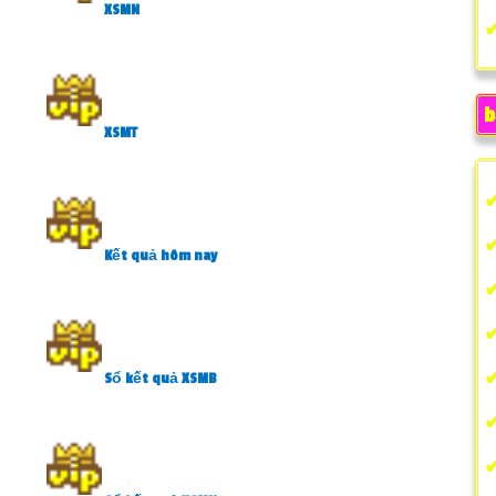
XSMN
b
XSMT
Kết quả hôm nay
Sổ kết quả XSMB