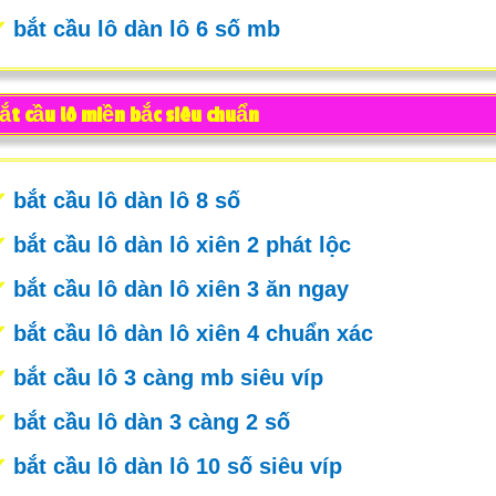
✔
bắt cầu lô dàn lô 6 số mb
ắt cầu lô miền bắc siêu chuẩn
✔
bắt cầu lô dàn lô 8 số
✔
bắt cầu lô dàn lô xiên 2 phát lộc
✔
bắt cầu lô dàn lô xiên 3 ăn ngay
✔
bắt cầu lô dàn lô xiên 4 chuẩn xác
✔
bắt cầu lô 3 càng mb siêu víp
✔
bắt cầu lô dàn 3 càng 2 số
✔
bắt cầu lô dàn lô 10 số siêu víp