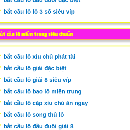
✔
bắt cầu lô lô 3 số siêu víp
ắt cầu lô miền trung siêu chuẩn
✔
bắt cầu lô xỉu chủ phát tài
✔
bắt cầu lô giải đặc biệt
✔
bắt cầu lô giải 8 siêu víp
✔
bắt cầu lô bao lô miền trung
✔
bắt cầu lô cặp xỉu chủ ăn ngay
✔
bắt cầu lô song thủ lô
✔
bắt cầu lô đầu đuôi giải 8