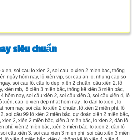
nay siêu chuẩn
o xien, soi cau lo xien 2, soi cau lo xien 2 mien bac, thống
xiên ngày hôm nay, lô xiên vip, soi cau an lo, nhung cap so
gay, soi cau lô, câu lo dep, xiên 2 chuẩn, cầu xiên 2, lô
y, xiên mb, lô xiên 3 miền bắc, thống kê xiên 3 miền bắc,
3 4 hôm nay, soi cầu xiên 2, soi cầu xiên 3, soi cầu xiên 4, lô
lô xiên, cap lo xien dep nhat hom nay , lo dan lo xien , lo
t hom nay, soi cầu lô xiên 2 chuẩn, lô xiên 2 miền phí, lô
n 2, soi cầu 99 lô xiên 2 miền bắc, dự đoán xiên 2 miền bắc,
, xien 2, xiên 2 miền bắc, xiên 3 miền bắc, lo xien 2, dàn lô
n phí, xiên 2 miền bắc, xiên 3 miền bắc, lo xien 2, dàn lô
 soi cầu xiên 3, soi cau xien 3 mien phi, soi cầu xiên 3 miền
4, lô xiên 4 miền bắc, xiên 4, thống kê lô xiên 4, xiên 4