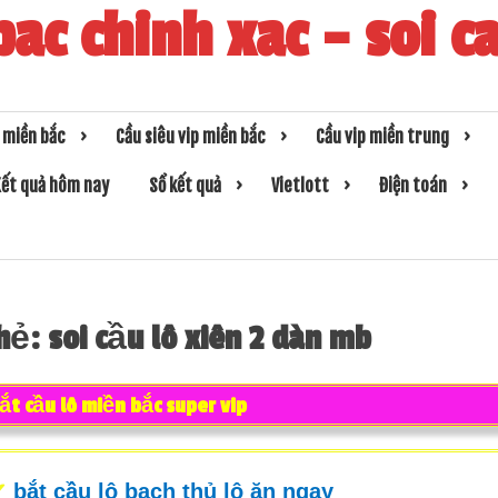
bac chinh xac – soi 
 miền bắc
Cầu siêu vip miền bắc
Cầu vip miền trung
ết quả hôm nay
Sổ kết quả
Vietlott
Điện toán
hẻ:
soi cầu lô xiên 2 dàn mb
ắt cầu lô miền bắc super vip
✔
bắt cầu lô bạch thủ lô ăn ngay